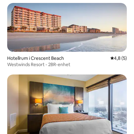
Hotellrum i Crescent Beach
4,8 av 5 i 
4,8 (5)
Westwinds Resort - 2BR-enhet