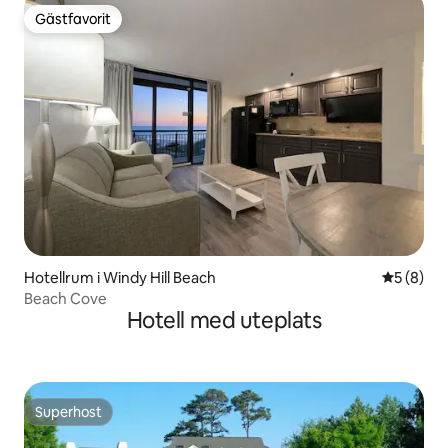
Gästfavorit
Gästfavorit
Hotellrum i Windy Hill Beach
5 av 5 i 
5 (8)
Beach Cove
Hotell med uteplats
Superhost
Superhost