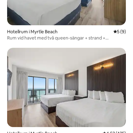
Hotellrum i Myrtle Beach
5 av 5 i 
5 (9)
Rum vid havet med två queen-sängar + strand +
hundvänligt