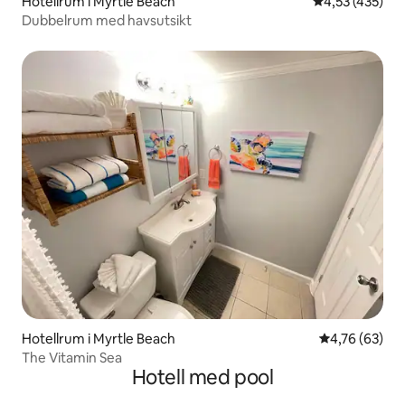
Hotellrum i Myrtle Beach
4,53 av 5 i ge
4,53 (435)
Dubbelrum med havsutsikt
Hotellrum i Myrtle Beach
4,76 av 5 i g
4,76 (63)
The Vitamin Sea
Hotell med pool