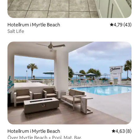
Hotellrum i Myrtle Beach
4,79 av 5 i g
4,79 (43)
Salt Life
Hotellrum i Myrtle Beach
4,63 av 5 i 
4,63 (8)
Över Myrtle Beach + Pool. Mat. Bar.