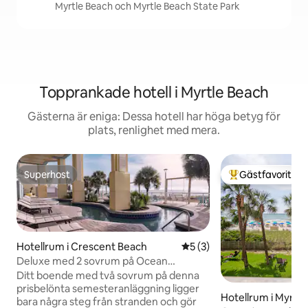
Myrtle Beach och Myrtle Beach State Park
Topprankade hotell i Myrtle Beach
Gästerna är eniga: Dessa hotell har höga betyg för
plats, renlighet med mera.
Superhost
Gästfavorit
Superhost
Populär gästfavor
Hotellrum i Crescent Beach
5 av 5 i genomsnittligt b
5 (3)
Deluxe med 2 sovrum på Ocean
Boulevard
Ditt boende med två sovrum på denna
prisbelönta semesteranläggning ligger
Hotellrum i Myrtl
bara några steg från stranden och gör