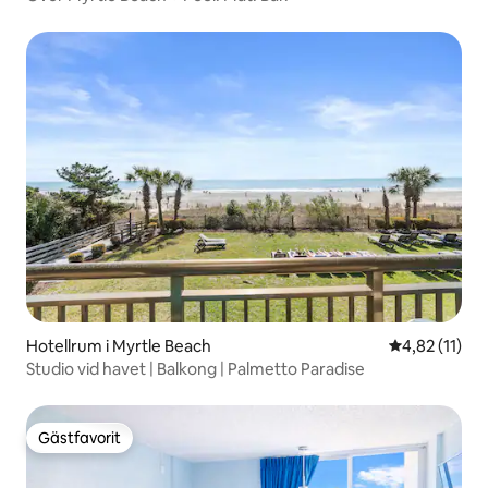
Hotellrum i Myrtle Beach
4,82 av 5 i 
4,82 (11)
Studio vid havet | Balkong | Palmetto Paradise
Gästfavorit
Gästfavorit