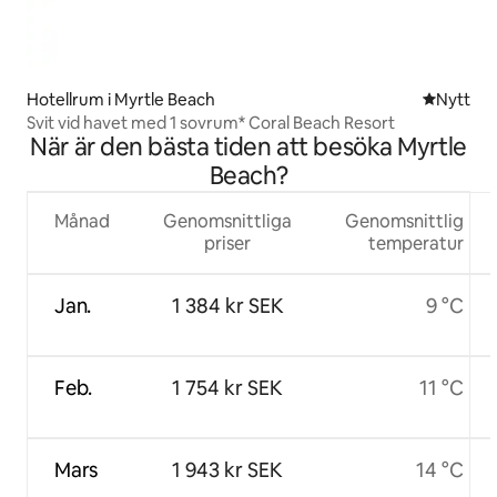
Hotellrum i Myrtle Beach
Nytt ställ
Nytt
Svit vid havet med 1 sovrum* Coral Beach Resort
När är den bästa tiden att besöka Myrtle
Beach?
Månad
Genomsnittliga
Genomsnittlig
priser
temperatur
Jan.
1 384 kr SEK
9 °C
Feb.
1 754 kr SEK
11 °C
Mars
1 943 kr SEK
14 °C