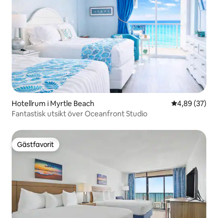
Hotellrum i Myrtle Beach
4,89 av 5 i g
4,89 (37)
Fantastisk utsikt över Oceanfront Studio
Gästfavorit
Gästfavorit