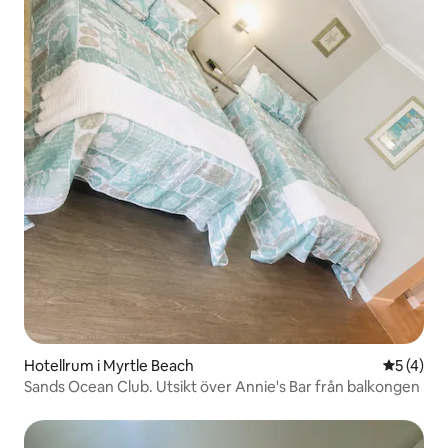
Hotellrum i Myrtle Beach
5 av 5 i 
5 (4)
Sands Ocean Club. Utsikt över Annie's Bar från balkongen