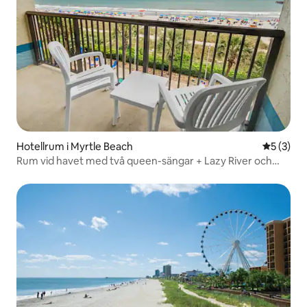
Hotellrum i Myrtle Beach
5 av 5 i 
5 (3)
Rum vid havet med två queen-sängar + Lazy River och
bubbelpool