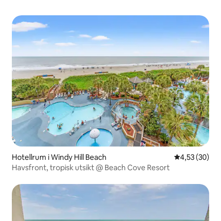
Hotellrum i Windy Hill Beach
4,53 av 5 i g
4,53 (30)
Havsfront, tropisk utsikt @ Beach Cove Resort