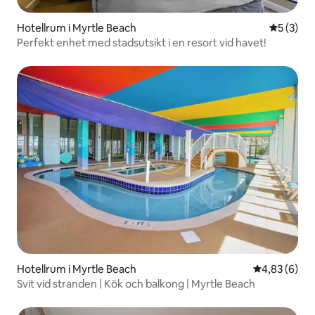
Hotellrum i Myrtle Beach
5 av 5 i 
5 (3)
Perfekt enhet med stadsutsikt i en resort vid havet!
Hotellrum i Myrtle Beach
4,83 av 5 i 
4,83 (6)
Svit vid stranden | Kök och balkong | Myrtle Beach