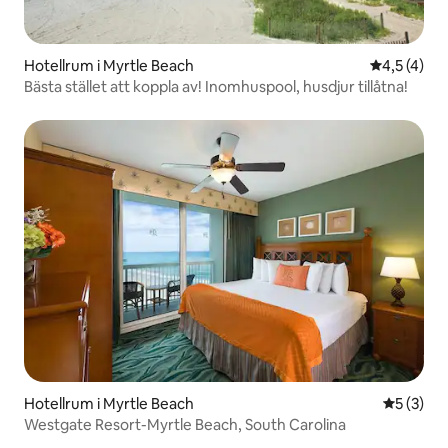
Hotellrum i Myrtle Beach
4,5 av 5 i
4,5 (4)
Bästa stället att koppla av! Inomhuspool, husdjur tillåtna!
Hotellrum i Myrtle Beach
5 av 5 i 
5 (3)
Westgate Resort-Myrtle Beach, South Carolina