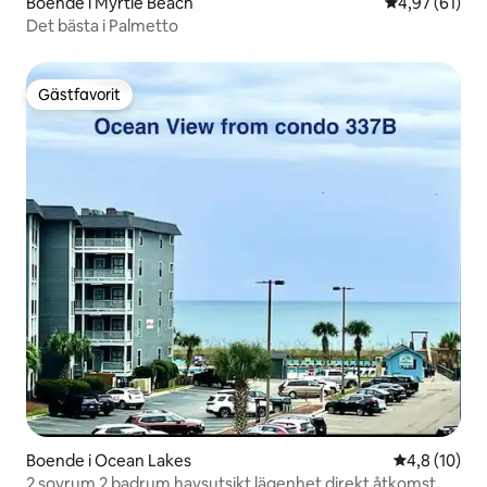
Boende i Myrtle Beach
4,97 av 5 i g
4,97 (61)
Det bästa i Palmetto
Gästfavorit
Gästfavorit
Boende i Ocean Lakes
4,8 av 5 i g
4,8 (10)
2 sovrum 2 badrum havsutsikt lägenhet direkt åtkomst