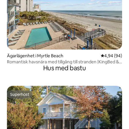
Ägarlägenhet i Myrtle Beach
4,94 av 5 i g
4,94 (94)
Romantisk havsnära med tillgång till stranden |KingBed &
Hus med bastu
Bar
Superhost
Superhost