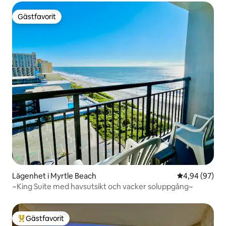
Gästfavorit
Gästfavorit
Lägenhet i Myrtle Beach
4,94 av 5 i g
4,94 (97)
~King Suite med havsutsikt och vacker soluppgång~
Gästfavorit
Populär gästfavorit