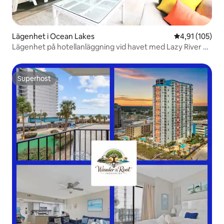
Lägenhet i Ocean Lakes
4,91 av 5 i ge
4,91 (105)
Lägenhet på hotellanläggning vid havet med Lazy River +
6 pooler
Superhost
Superhost