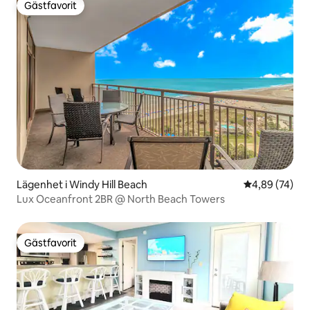
Gästfavorit
Gästfavorit
Lägenhet i Windy Hill Beach
4,89 av 5 i g
4,89 (74)
Lux Oceanfront 2BR @ North Beach Towers
Gästfavorit
Gästfavorit