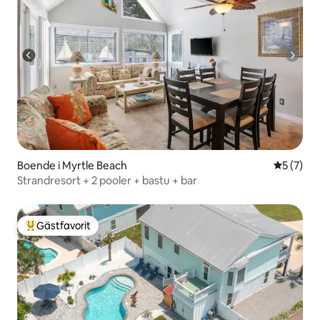
Boende i Myrtle Beach
5 av 5 i 
5 (7)
Strandresort + 2 pooler + bastu + bar
Gästfavorit
Populär gästfavorit