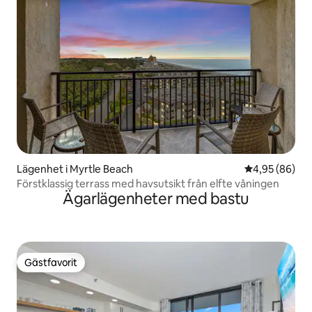
Lägenhet i Myrtle Beach
4,95 av 5 i g
4,95 (86)
Förstklassig terrass med havsutsikt från elfte våningen
Ägarlägenheter med bastu
Gästfavorit
Gästfavorit