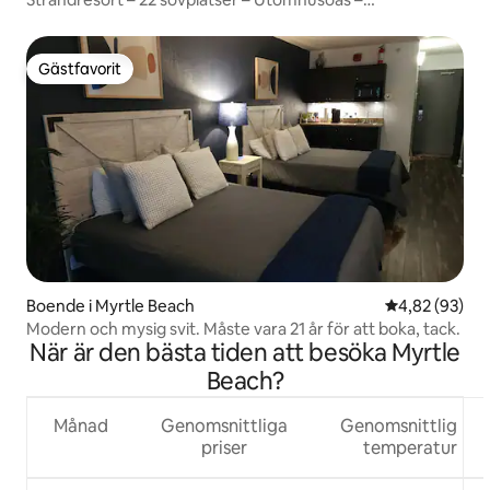
Golfsimulator – Gym
Gästfavorit
Gästfavorit
Boende i Myrtle Beach
4,82 av 5 i g
4,82 (93)
Modern och mysig svit. Måste vara 21 år för att boka, tack.
När är den bästa tiden att besöka Myrtle
Beach?
Månad
Genomsnittliga
Genomsnittlig
priser
temperatur