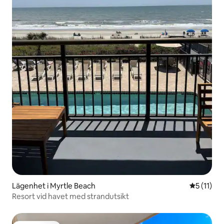
Lägenhet i Myrtle Beach
5 av 5 i 
5 (11)
Resort vid havet med strandutsikt