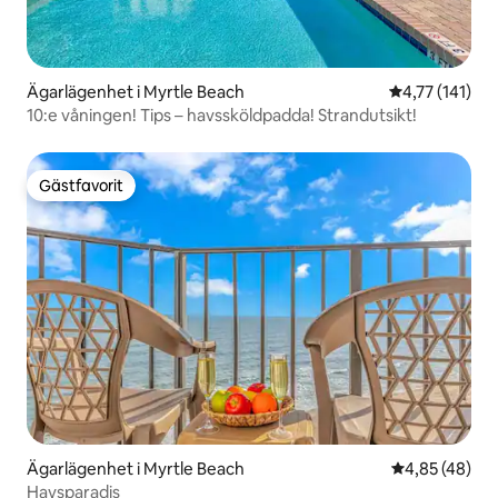
Ägarlägenhet i Myrtle Beach
4,77 av 5 i g
4,77 (141)
10:e våningen! Tips – havssköldpadda! Strandutsikt!
Gästfavorit
Gästfavorit
Ägarlägenhet i Myrtle Beach
4,85 av 5 i g
4,85 (48)
Havsparadis