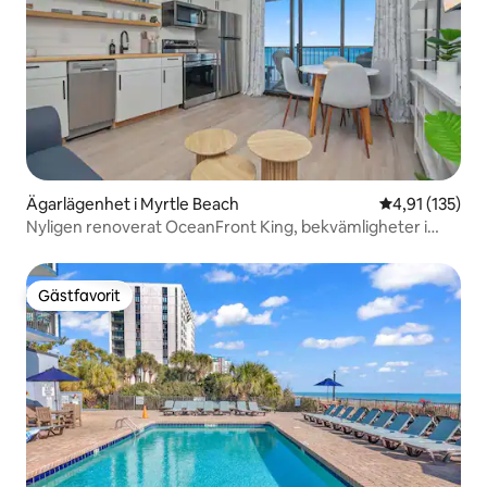
Ägarlägenhet i Myrtle Beach
4,91 av 5 i ge
4,91 (135)
Nyligen renoverat OceanFront King, bekvämligheter i
överflöd!
Gästfavorit
Gästfavorit