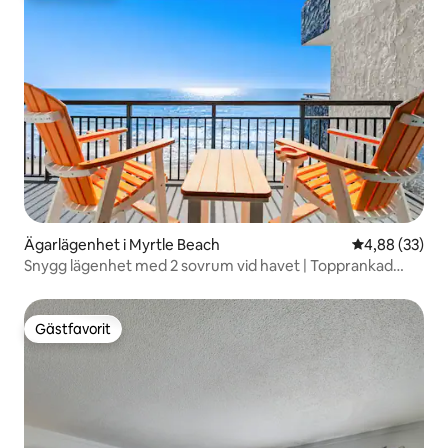
Ägarlägenhet i Myrtle Beach
4,88 av 5 i g
4,88 (33)
Snygg lägenhet med 2 sovrum vid havet | Topprankad
värd
Gästfavorit
Gästfavorit