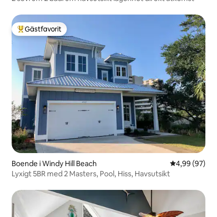
Gästfavorit
Populär gästfavorit
Boende i Windy Hill Beach
4,99 av 5 i g
4,99 (97)
Lyxigt 5BR med 2 Masters, Pool, Hiss, Havsutsikt