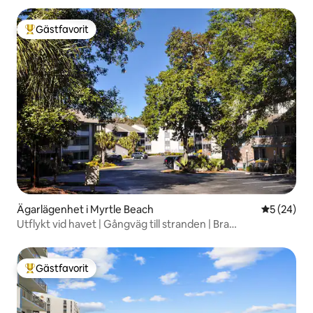
Gästfavorit
Populär gästfavorit
Ägarlägenhet i Myrtle Beach
5 av 5 i g
5 (24)
Utflykt vid havet | Gångväg till stranden | Bra
bekvämligheter
Gästfavorit
Populär gästfavorit