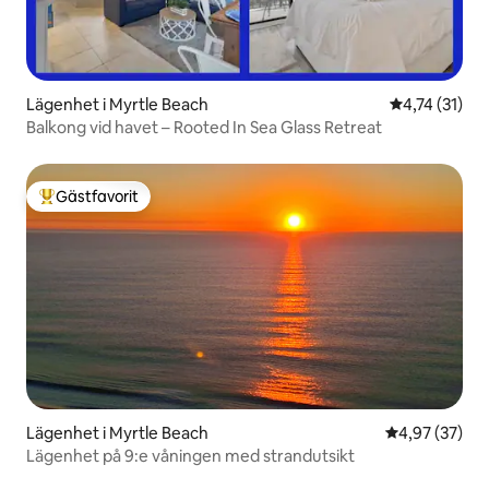
Lägenhet i Myrtle Beach
4,74 av 5 i 
4,74 (31)
Balkong vid havet – Rooted In Sea Glass Retreat
Gästfavorit
Populär gästfavorit
Lägenhet i Myrtle Beach
4,97 av 5 i g
4,97 (37)
Lägenhet på 9:e våningen med strandutsikt