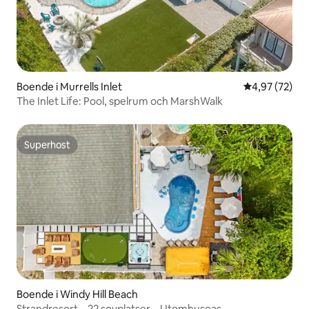
Boende i Murrells Inlet
4,97 av 5 i g
4,97 (72)
​The Inlet Life: Pool, spelrum och MarshWalk
Superhost
Superhost
Boende i Windy Hill Beach
Strandresort – 22 sovplatser – Utomhusoas –