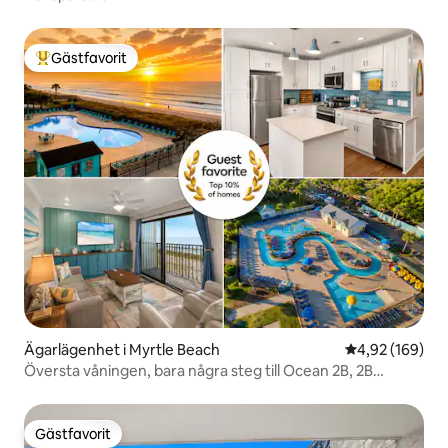
Gästfavorit
Populär gästfavorit
Ägarlägenhet i Myrtle Beach
4,92 av 5 i ge
4,92 (169)
Översta våningen, bara några steg till Ocean 2B, 2B
Fantastisk utsikt
Gästfavorit
Gästfavorit