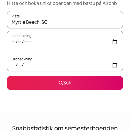
Hitta och boka unika boenden med bastu på Airbnb
Plats
När resultaten är tillgängliga kan du navigera med upp- och ned
Incheckning
Utcheckning
Sök
Snabbstatistik om semesterboenden