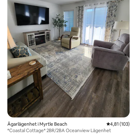
Ägarlägenhet i Myrtle Beach
4,81 av 5 i ge
4,81 (103)
*Coastal Cottage* 2BR/2BA Oceanview Lägenhet