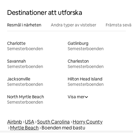
Destinationer att utforska
Resmål i närheten
Andra typer av vistelser
Främsta sevär
Charlotte
Gatlinburg
Semesterboenden
Semesterboenden
Savannah
Charleston
Semesterboenden
Semesterboenden
Jacksonville
Hilton Head Island
Semesterboenden
Semesterboenden
North Myrtle Beach
Visa mer
Semesterboenden
Airbnb
USA
South Carolina
Horry County
Myrtle Beach
Boenden med bastu