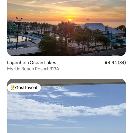
Lägenhet i Ocean Lakes
4,94 av 5 i g
4,94 (34)
Myrtle Beach Resort 313A
Gästfavorit
Populär gästfavorit