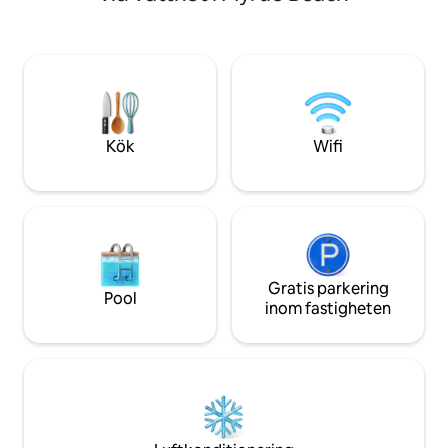
gratis Wi-Fi, tvättmaskin/torktumlare
- Gratis parkering. 
och en egen möblerad balkong.
green - Corn hole - På stranden!! 
Stranden ligger 5 minuter bort och 4
rekommenderar res
minuter från Broadway at the Beach,
skydda din semest
shopping, restauranger och de bästa
sevärdheterna. Denna lägenhet är
rymlig och bekväm för familjer,
strandresor och grupputflykter och är
Kök
Wifi
den perfekta hemmabasen för vår- och
sommarsemestrar i Myrtle Beach.
Gratis parkering
Pool
inom fastigheten