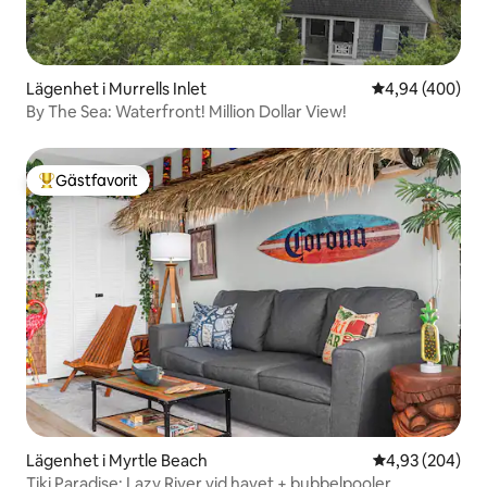
Lägenhet i Murrells Inlet
4,94 av 5 i ge
4,94 (400)
By The Sea: Waterfront! Million Dollar View!
Gästfavorit
Populär gästfavorit
Lägenhet i Myrtle Beach
4,93 av 5 i ge
4,93 (204)
Tiki Paradise: Lazy River vid havet + bubbelpooler