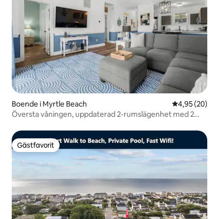
Boende i Myrtle Beach
4,95 av 5 i g
4,95 (20)
Översta våningen, uppdaterad 2-rumslägenhet med 2
badrum!
Gästfavorit
Gästfavorit