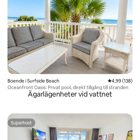
Boende i Surfside Beach
4,99 av 5 i ge
4,99 (138)
Oceanfront Oasis: Privat pool, direkt tillgång till stranden
Ägarlägenheter vid vattnet
Superhost
Superhost