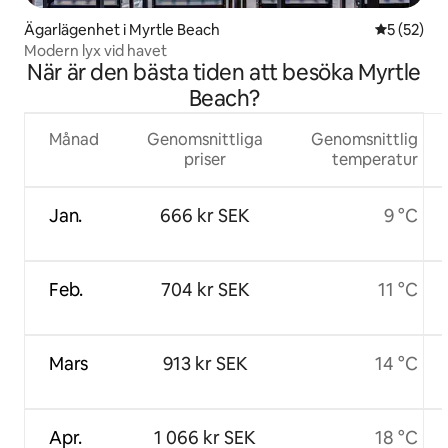
Ägarlägenhet i Myrtle Beach
5 av 5 i g
5 (52)
Modern lyx vid havet
När är den bästa tiden att besöka Myrtle
Beach?
Månad
Genomsnittliga
Genomsnittlig
priser
temperatur
Jan.
666 kr SEK
9 °C
Feb.
704 kr SEK
11 °C
Mars
913 kr SEK
14 °C
Apr.
1 066 kr SEK
18 °C