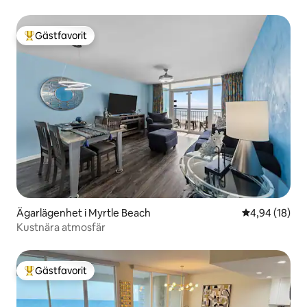
Gästfavorit
Populär gästfavorit
Ägarlägenhet i Myrtle Beach
4,94 av 5 i g
4,94 (18)
Kustnära atmosfär
Gästfavorit
Populär gästfavorit