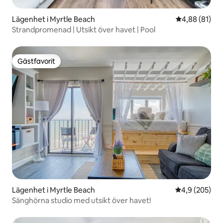
Lägenhet i Myrtle Beach
4,88 av 5 i g
4,88 (81)
Strandpromenad | Utsikt över havet | Pool
Gästfavorit
Gästfavorit
Lägenhet i Myrtle Beach
4,9 av 5 i ge
4,9 (205)
Sänghörna studio med utsikt över havet!