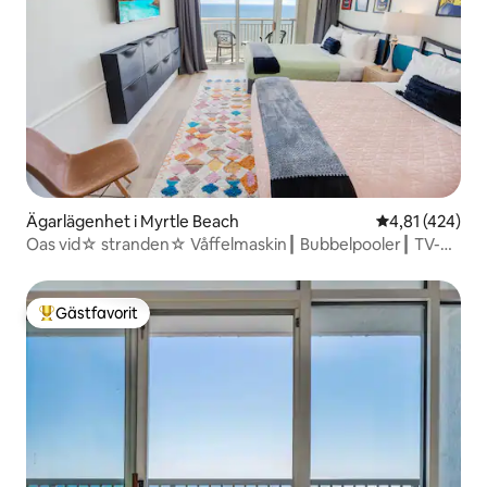
Ägarlägenhet i Myrtle Beach
4,81 av 5 i ge
4,81 (424)
Oas vid☆ stranden☆ Våffelmaskin┃ Bubbelpooler┃ TV-
apparater + appar
Gästfavorit
Populär gästfavorit