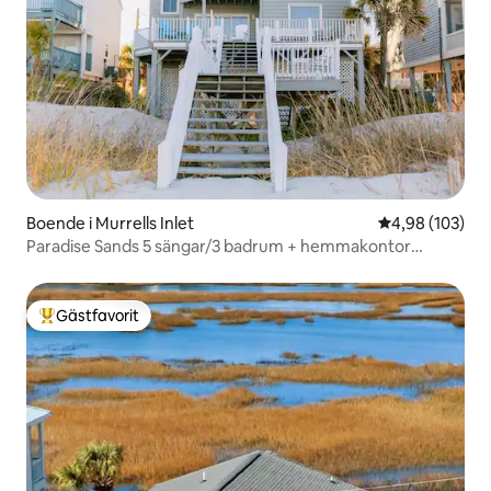
Boende i Murrells Inlet
4,98 av 5 i ge
4,98 (103)
Paradise Sands 5 sängar/3 badrum + hemmakontor
sovplatser 13
Gästfavorit
Populär gästfavorit