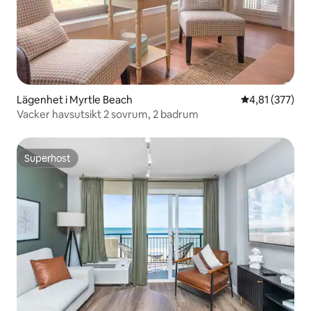
Lägenhet i Myrtle Beach
4,81 av 5 i ge
4,81 (377)
Vacker havsutsikt 2 sovrum, 2 badrum
Superhost
Superhost