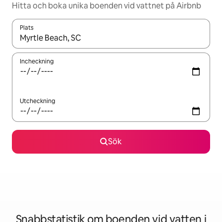
Hitta och boka unika boenden vid vattnet på Airbnb
Plats
När resultaten är tillgängliga kan du navigera med upp- och ned
Incheckning
Utcheckning
Sök
Snabbstatistik om boenden vid vatten i