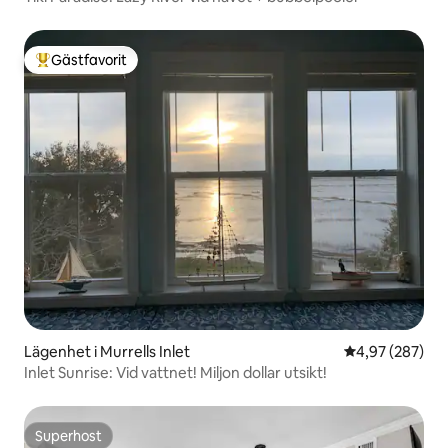
Gästfavorit
Populär gästfavorit
Lägenhet i Murrells Inlet
4,97 av 5 i ge
4,97 (287)
Inlet Sunrise: Vid vattnet! Miljon dollar utsikt!
Superhost
Superhost