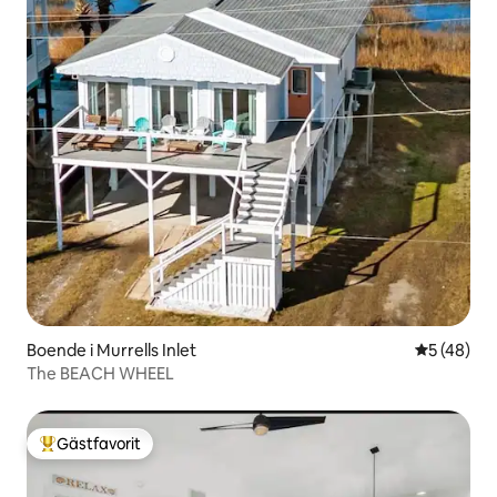
Boende i Murrells Inlet
5 av 5 i g
5 (48)
The BEACH WHEEL
Gästfavorit
Populär gästfavorit