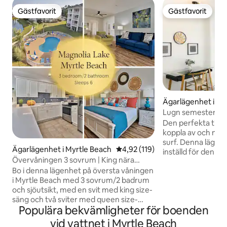
Gästfavorit
Gästfavorit
Gästfavorit
Gästfavorit
Ägarlägenhet i My
Lugn semester för 
SeaWatch 903 NT
Den perfekta tillfl
koppla av och njut
surf. Denna lägenhet på 9:e våningen är
Ägarlägenhet i Myrtle Beach
4,92 av 5 i genomsnittligt bet
4,92 (119)
inställd för den per
Övervåningen 3 sovrum | King nära
tillhandahåller äve
Broadway @ Beach & Golf
Bo i denna lägenhet på översta våningen
avkoppling på stranden! 
i Myrtle Beach med 3 sovrum/2 badrum
Resort North Towe
och sjöutsikt, med en svit med king size-
Renoverad - Havsu
säng och två sviter med queen size-
- King-säng - Fullt 
Populära bekvämligheter för boenden
sängar och walk-in-dusch. Njut av ett
vid poolen - Restaurang -24 timmars
fullt utrustat kök, 55-tums smart-TV,
butik - Pooler, bubbelbad och lata floder
vid vattnet i Myrtle Beach