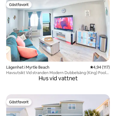
Gästfavorit
Gästfavorit
Lägenhet i Myrtle Beach
4,94 av 5 i ge
4,94 (117)
Havsutsikt Vid stranden Modern Dubbelsäng (King) Pooler
Hus vid vattnet
Bubbelpooler
Gästfavorit
Gästfavorit