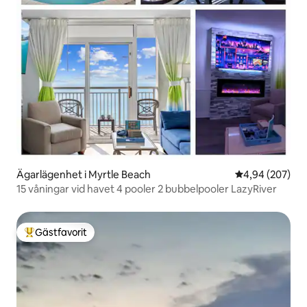
Ägarlägenhet i Myrtle Beach
4,94 av 5 i ge
4,94 (207)
15 våningar vid havet 4 pooler 2 bubbelpooler LazyRiver
Gästfavorit
Populär gästfavorit