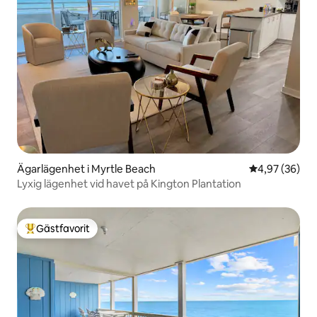
Ägarlägenhet i Myrtle Beach
4,97 av 5 i g
4,97 (36)
Lyxig lägenhet vid havet på Kington Plantation
Gästfavorit
Populär gästfavorit