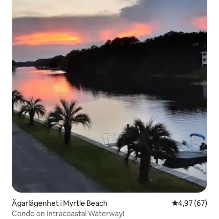
Ägarlägenhet i Myrtle Beach
4,97 av 5 i g
4,97 (67)
Condo on Intracoastal Waterway!