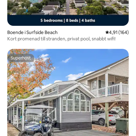
Boende i Surfside Beach
4,91 av 5 i ge
4,91 (164)
Kort promenad till stranden, privat pool, snabbt wifi!
Superhost
Superhost