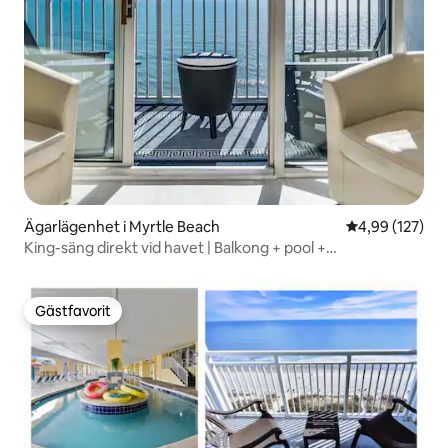
Ägarlägenhet i Myrtle Beach
4,99 av 5 i ge
4,99 (127)
King-säng direkt vid havet | Balkong + pool +
tvättmaskin/torktumlare
Gästfavorit
Gästfavorit