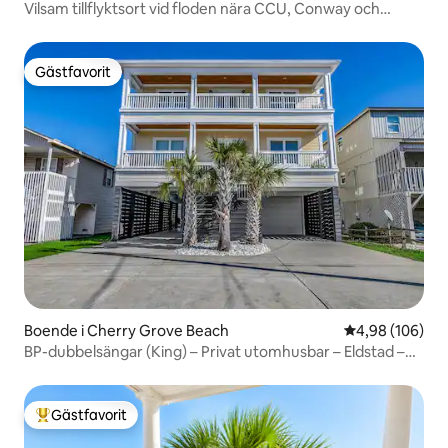
Vilsam tillflyktsort vid floden nära CCU, Conway och
stränder
Gästfavorit
Gästfavorit
Boende i Cherry Grove Beach
4,98 av 5 i ge
4,98 (106)
BP-dubbelsängar (King) – Privat utomhusbar – Eldstad –
Arkad
Gästfavorit
Populär gästfavorit