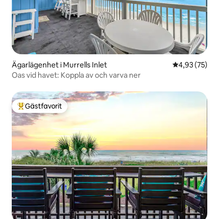
Ägarlägenhet i Murrells Inlet
4,93 av 5 i g
4,93 (75)
Oas vid havet: Koppla av och varva ner
Gästfavorit
Populär gästfavorit