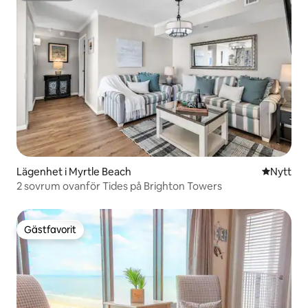
Lägenhet i Myrtle Beach
Nytt ställ
Nytt
2 sovrum ovanför Tides på Brighton Towers
Gästfavorit
Gästfavorit