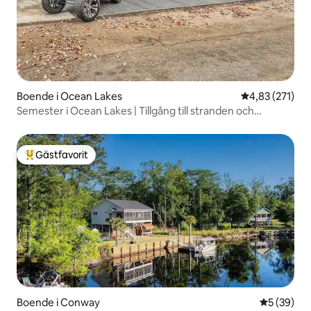
Boende i Ocean Lakes
4,83 av 5 i ge
4,83 (271)
Semester i Ocean Lakes | Tillgång till stranden och
utomhus-TV
Gästfavorit
Populär gästfavorit
Boende i Conway
5 av 5 i g
5 (39)