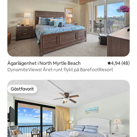
Ägarlägenhet i North Myrtle Beach
4,94 av 5 i g
4,94 (48)
DynamiteViews! Året runt flykt på BarefootResort
Gästfavorit
Gästfavorit