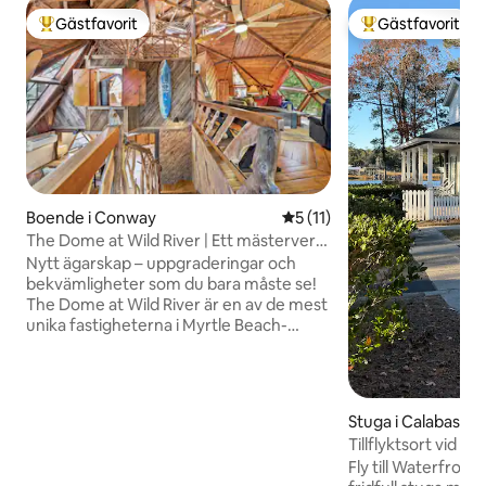
Gästfavorit
Gästfavorit
Populär gästfavorit
Populär gästfavor
Boende i Conway
5 av 5 i genomsnittligt be
5 (11)
The Dome at Wild River | Ett mästerverk
vid floden
Nytt ägarskap – uppgraderingar och
bekvämligheter som du bara måste se!
The Dome at Wild River är en av de mest
unika fastigheterna i Myrtle Beach-
området. Det är som att kliva in i en saga.
Varje centimeter av detta hem har
tillverkats för hand under en period av
50 år. Varje träbit, som har anskaffats
Stuga i Calabash
och skurits från lokala träd, eller
Tillflyktsort vid ku
återvunnits från gamla kyrkor eller lador
Fly till Waterfront
av en lokal mästerhantverkare, med