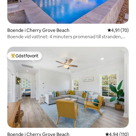
Boende i Cherry Grove Beach
4,91 av 5 i g
4,91 (70)
Boende vid vattnet: 4 minuters promenad till stranden,
pool och mini-
Gästfavorit
Populär gästfavorit
Boende i Cherry Grove Beach
4,94 av 5 i ge
4,94 (110)