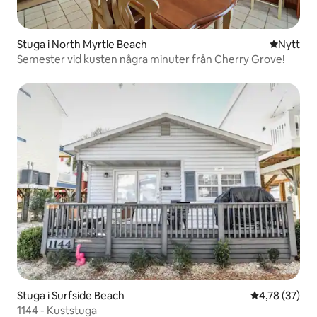
Stuga i North Myrtle Beach
Nytt ställ
Nytt
Semester vid kusten några minuter från Cherry Grove!
Stuga i Surfside Beach
4,78 av 5 i g
4,78 (37)
1144 - Kuststuga