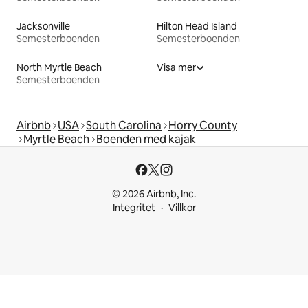
Jacksonville
Hilton Head Island
Semesterboenden
Semesterboenden
North Myrtle Beach
Visa mer
Semesterboenden
Airbnb
USA
South Carolina
Horry County
Myrtle Beach
Boenden med kajak
© 2026 Airbnb, Inc.
Integritet
Villkor