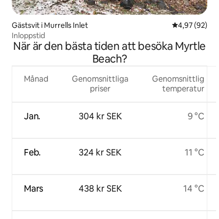
Gästsvit i Murrells Inlet
4,97 av 5 i g
4,97 (92)
Inloppstid
När är den bästa tiden att besöka Myrtle
Beach?
Månad
Genomsnittliga
Genomsnittlig
priser
temperatur
Jan.
304 kr SEK
9 °C
Feb.
324 kr SEK
11 °C
Mars
438 kr SEK
14 °C