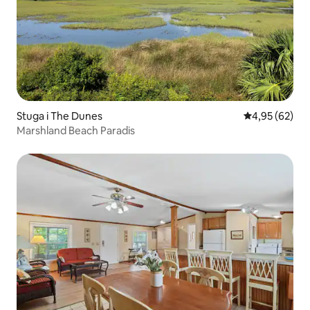
Stuga i The Dunes
4,95 av 5 i g
4,95 (62)
Marshland Beach Paradis