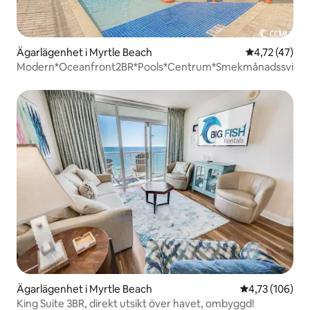
Ägarlägenhet i Myrtle Beach
4,72 av 5 i g
4,72 (47)
Modern*Oceanfront2BR*Pools*Centrum*Smekmånadssvit
Ägarlägenhet i Myrtle Beach
4,73 av 5 i ge
4,73 (106)
King Suite 3BR, direkt utsikt över havet, ombyggd!