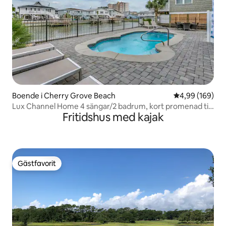
Boende i Cherry Grove Beach
4,99 av 5 i ge
4,99 (169)
Lux Channel Home 4 sängar/2 badrum, kort promenad till
Fritidshus med kajak
stranden
Gästfavorit
Gästfavorit