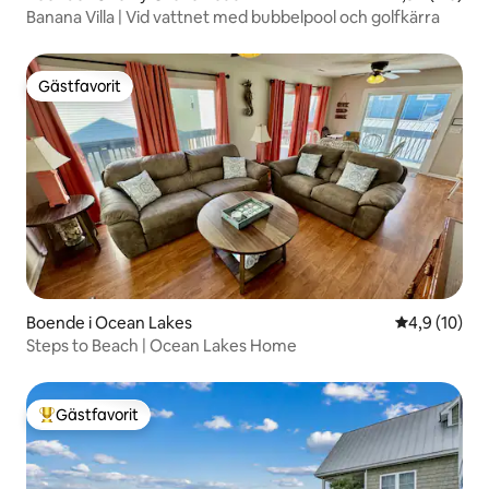
Banana Villa | Vid vattnet med bubbelpool och golfkärra
Gästfavorit
Gästfavorit
Boende i Ocean Lakes
4,9 av 5 i g
4,9 (10)
Steps to Beach | Ocean Lakes Home
Gästfavorit
Populär gästfavorit