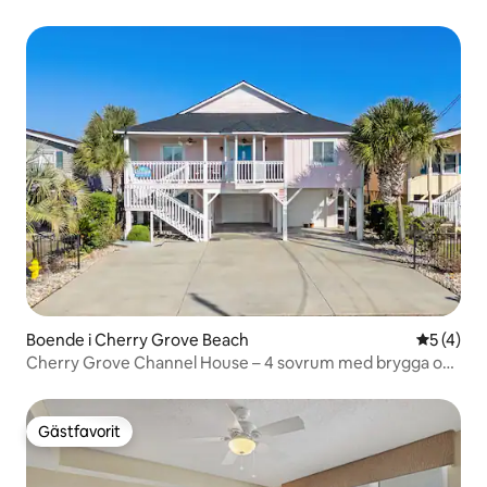
Boende i Cherry Grove Beach
5 av 5 i 
5 (4)
Cherry Grove Channel House – 4 sovrum med brygga och
utsikt
Gästfavorit
Gästfavorit