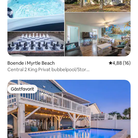
Boende i Myrtle Beach
4,88 av 5 i g
4,88 (16)
Central 2 King Privat bubbelpool/Stor
trädgård/Grill/Eldstad
Gästfavorit
Gästfavorit