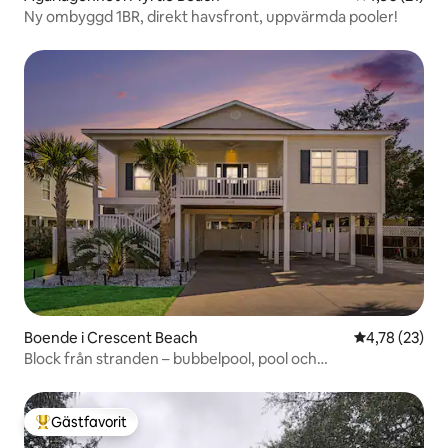
Ny ombyggd 1BR, direkt havsfront, uppvärmda pooler!
Boende i Crescent Beach
4,78 av 5 i g
4,78 (23)
Block från stranden – bubbelpool, pool och
husvagnsparkering
Gästfavorit
Populär gästfavorit