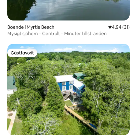
Boende i Myrtle Beach
4,94 av 5 i g
4,94 (31)
Mysigt sjöhem – Centralt – Minuter till stranden
Gästfavorit
Gästfavorit