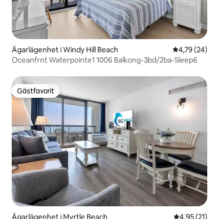
Ägarlägenhet i Windy Hill Beach
4,79 av 5 i g
4,79 (24)
Oceanfrnt Waterpointe1 1006 Balkong-3bd/2ba-Sleep6
Gästfavorit
Gästfavorit
Ägarlägenhet i Myrtle Beach
4,95 av 5 i g
4,95 (21)