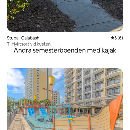
Stuga i Calabash
5 av 5 i 
5 (6)
Tillflyktsort vid kusten
Andra semesterboenden med kajak