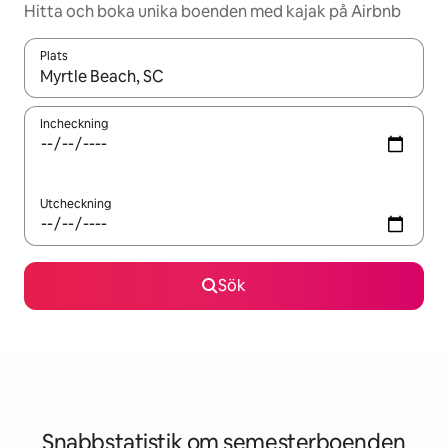
Hitta och boka unika boenden med kajak på Airbnb
Plats
När resultaten är tillgängliga kan du navigera med upp- och ned
Incheckning
Utcheckning
Sök
Snabbstatistik om semesterboenden