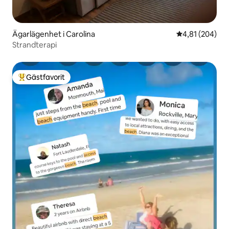
Ägarlägenhet i Carolina
4,81 av 5 i ge
4,81 (204)
Strandterapi
Gästfavorit
Populär gästfavorit