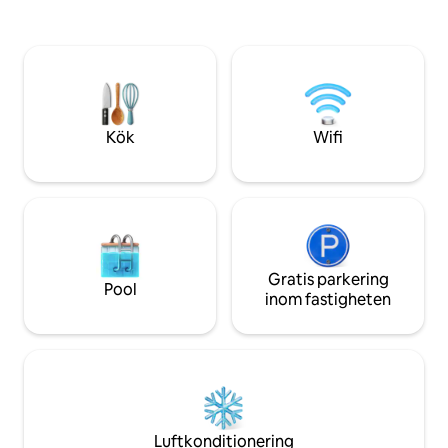
del Caribe har en 
Fantastisk utsikt över havet och staden
gångavstånd till ö
från alla delar i lägenheten. Fullt utrustad
nattliv, kasino oc
lägenhet och naturskön destination
bara 10 minuter fr
inom gångavstånd med restauranger,
minuter från Old S
barer, livemusik och kaféer. 30 minuter
himlen!
från SJ och centralt beläget i förhållande
till Culebra och Vieques hamn 🛥️ Bio Bay
Kök
Wifi
och El Yunque. Tvättstuga på plats.
Gratis parkering
Pool
inom fastigheten
Luftkonditionering