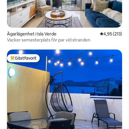
Ägarlägenhet i Isla Verde
4,95 av 5 i ge
4,95 (213)
Vacker semesterplats för par vid stranden
Gästfavorit
Populär gästfavorit