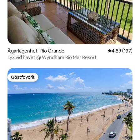
Ägarlägenhet i Río Grande
4,89 av 5 i ge
4,89 (197)
Lyx vid havet @ Wyndham Rio Mar Resort
Gästfavorit
Gästfavorit