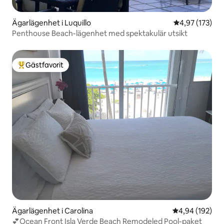
Ägarlägenhet i Luquillo
4,97 av 5 i ge
4,97 (173)
Penthouse Beach-lägenhet med spektakulär utsikt
Gästfavorit
Populär gästfavorit
Ägarlägenhet i Carolina
4,94 av 5 i ge
4,94 (192)
💕Ocean Front Isla Verde Beach Remodeled Pool-paket