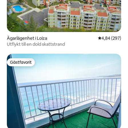
Ägarlägenhet i Loíza
4,84 av 5 i ge
4,84 (297)
Utflykt till en dold skattstrand
Gästfavorit
Gästfavorit