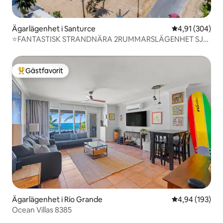
Ägarlägenhet i Santurce
4,91 av 5 i ge
4,91 (304)
⭐️FANTASTISK STRANDNÄRA 2RUMMARSLÄGENHET SJU
PRO-SANITIZED⭐️
Gästfavorit
Populär gästfavorit
Ägarlägenhet i Río Grande
4,94 av 5 i ge
4,94 (193)
Ocean Villas 8385