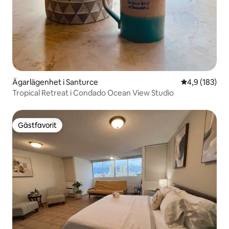
Ägarlägenhet i Santurce
4,9 av 5 i ge
4,9 (183)
Tropical Retreat i Condado Ocean View Studio
Gästfavorit
Gästfavorit