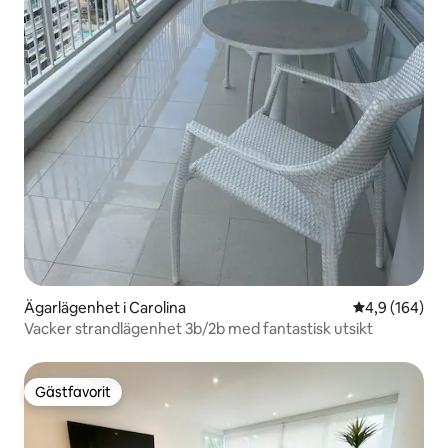
Ägarlägenhet i Carolina
4,9 av 5 i ge
4,9 (164)
Vacker strandlägenhet 3b/2b med fantastisk utsikt
Gästfavorit
Gästfavorit