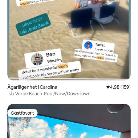
Ägarlägenhet i Carolina
4,98 av 5 i ge
4,98 (159)
Isla Verde Beach-Pool/New/Downtown
Gästfavorit
Gästfavorit