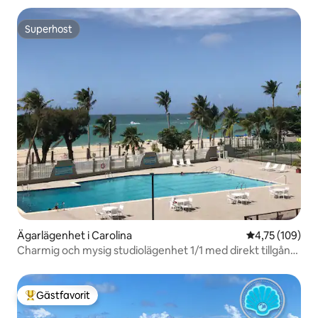
Superhost
Superhost
Ägarlägenhet i Carolina
4,75 av 5 i ge
4,75 (109)
Charmig och mysig studiolägenhet 1/1 med direkt tillgång
till stranden.
Gästfavorit
Populär gästfavorit