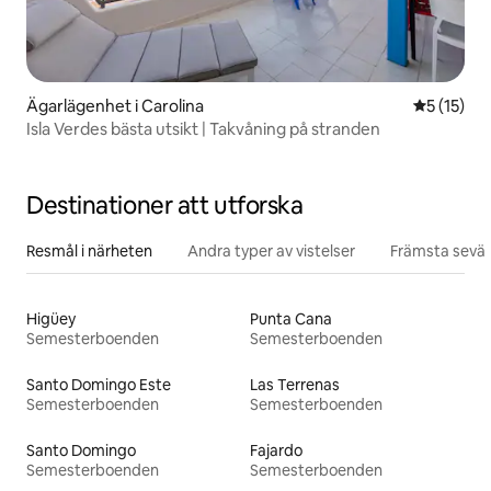
Ägarlägenhet i Carolina
5 av 5 i g
5 (15)
Isla Verdes bästa utsikt | Takvåning på stranden
Destinationer att utforska
Resmål i närheten
Andra typer av vistelser
Främsta sevär
Higüey
Punta Cana
Semesterboenden
Semesterboenden
Santo Domingo Este
Las Terrenas
Semesterboenden
Semesterboenden
Santo Domingo
Fajardo
Semesterboenden
Semesterboenden