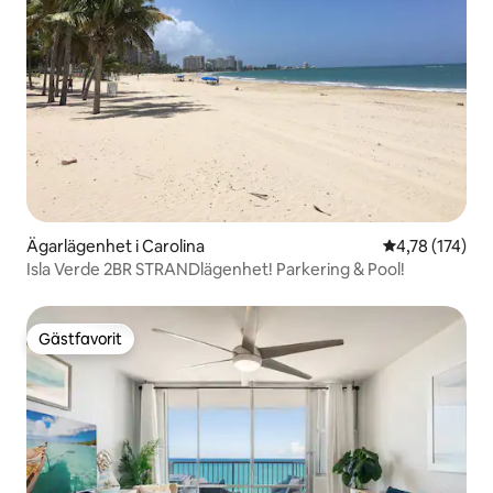
Ägarlägenhet i Carolina
4,78 av 5 i ge
4,78 (174)
Isla Verde 2BR STRANDlägenhet! Parkering & Pool!
Gästfavorit
Gästfavorit