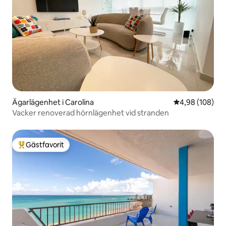
Ägarlägenhet i Carolina
4,98 av 5 i ge
4,98 (108)
Vacker renoverad hörnlägenhet vid stranden
Gästfavorit
Populär gästfavorit