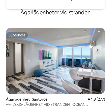
Ägarlägenheter vid stranden
Superhost
Superhost
Ägarlägenhet i Santurce
4,8 av 5 i ge
4,8 (277)
☼⭐️LYXIG LÄGENHET VID STRANDEN I OCEAN
PARADISE⭐️☼