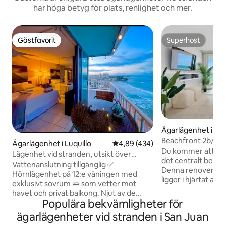
har höga betyg för plats, renlighet och mer.
Gästfavorit
Superhost
Gästfavorit
Superhost
Ägarlägenhet i Car
Beachfront 2b/2b *
Ägarlägenhet i Luquillo
4,89 av 5 i genomsnittligt bet
4,89 (434)
Marbella *
Du kommer att ha nä
Lägenhet vid stranden, utsikt över
det centralt beläg
havet, säng och stad + pool
Vattenanslutning tillgänglig ✅
Denna renoverade
Hörnlägenhet på 12:e våningen med
ligger i hjärtat av 
exklusivt sovrum 🛌 som vetter mot
sovrum (king och 
havet och privat balkong. Njut av de
bäddsoffa och 2 f
Populära bekvämligheter för
bästa soluppgångarna och
med kabel, höghas
solnedgångarna från vår plats. Direkt
ägarlägenheter vid stranden i San Juan
MB) och en tilldel
tillgång till stranden 🏝️och pool 🏊‍♂️