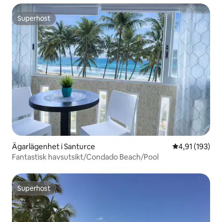
Superhost
Superhost
Ägarlägenhet i Santurce
4,91 av 5 i ge
4,91 (193)
Fantastisk havsutsikt/Condado Beach/Pool
Superhost
Superhost