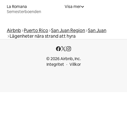
La Romana
Visa mer
Semesterboenden
Airbnb
Puerto Rico
San Juan Region
San Juan
Lägenheter nära strand att hyra
© 2026 Airbnb, Inc.
Integritet
Villkor