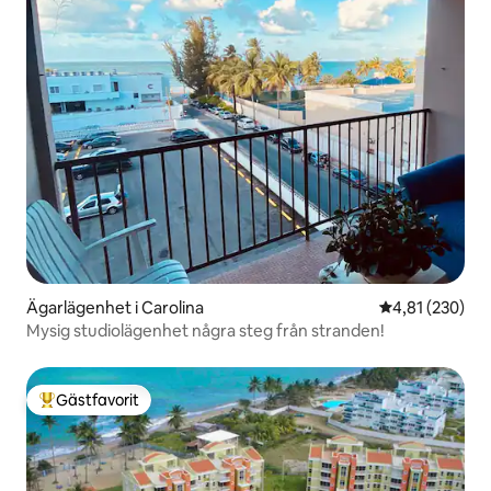
Ägarlägenhet i Carolina
4,81 av 5 i ge
4,81 (230)
Mysig studiolägenhet några steg från stranden!
Gästfavorit
Populär gästfavorit