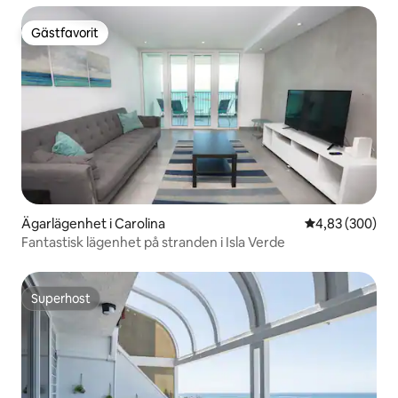
Gästfavorit
Gästfavorit
Ägarlägenhet i Carolina
4,83 av 5 i ge
4,83 (300)
Fantastisk lägenhet på stranden i Isla Verde
Superhost
Superhost