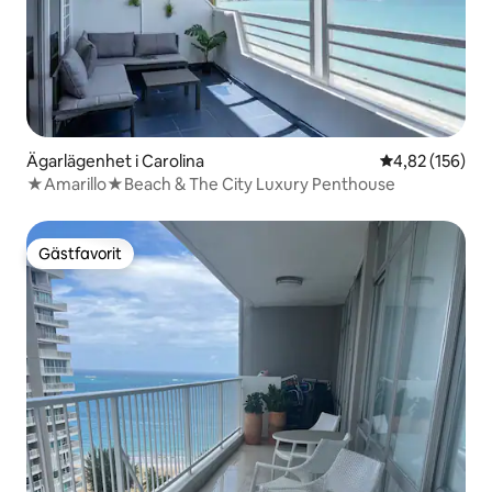
Ägarlägenhet i Carolina
4,82 av 5 i ge
4,82 (156)
★Amarillo★Beach & The City Luxury Penthouse
Gästfavorit
Gästfavorit