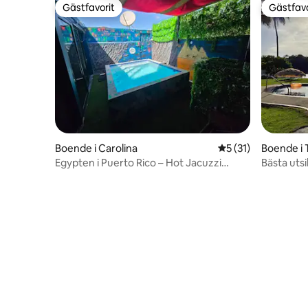
Gästfavorit
Gästfavo
Gästfavorit
Gästfavo
Boende i Carolina
5 av 5 i genomsnit
5 (31)
Boende i 
Egypten i Puerto Rico – Hot Jacuzzi
Bästa utsi
Retreat
pool/gångv