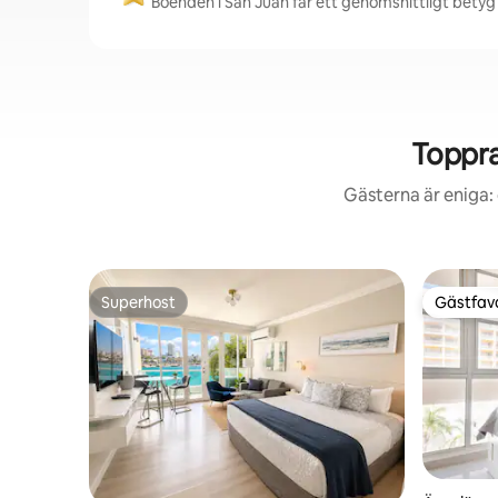
Boenden i San Juan får ett genomsnittligt betyg 
Toppra
Gästerna är eniga: 
Superhost
Gästfavo
Superhost
Gästfavo