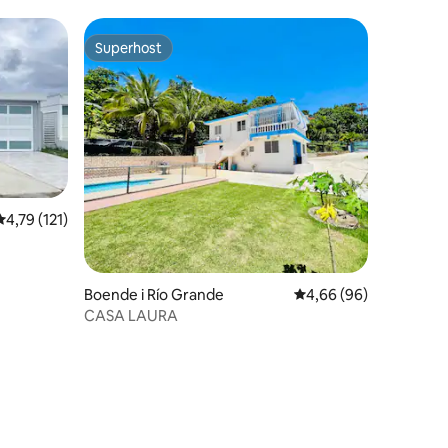
Superhost
Superhost
4,79 av 5 i genomsnittligt betyg, 121 omdömen
4,79 (121)
Boende i Río Grande
4,66 av 5 i genomsnit
4,66 (96)
CASA LAURA