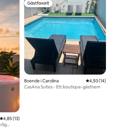
Gästfavorit
Gästfavorit
en
Boende i Carolina
4,93 av 5 i genomsnit
4,93 (14)
CasAna Suites - Ett boutique-gästhem
4,85 av 5 i genomsnittligt betyg, 13 omdömen
4,85 (13)
rlig