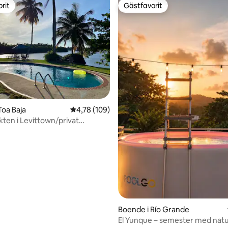
rit
Gästfavorit
rit
Gästfavorit
tligt betyg, 31 omdömen
Toa Baja
4,78 av 5 i genomsnittligt betyg, 109 omdöm
4,78 (109)
kten i Levittown/privat
äg till stranden!
Boende i Río Grande
El Yunque – semester med natu