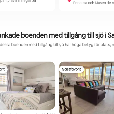
på 4,7 av 5 från gäster
Princesa och Museo de A
nkade boenden med tillgång till sjö i S
dessa boenden med tillgång till sjö har höga betyg för plats,
rit
Gästfavorit
rit
Gästfavorit