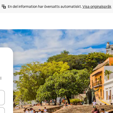
En del information har översatts automatiskt. 
Visa originalspråk
l
d upp- och nedåtpilarna eller utforska genom att trycka eller svepa.