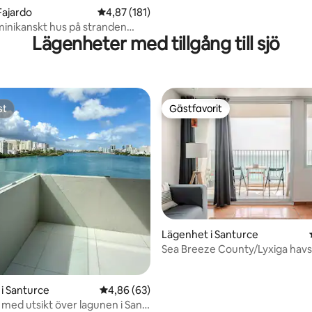
Fajardo
4,87 av 5 i genomsnittligt betyg, 181 omdöm
4,87 (181)
minikanskt hus på stranden
Lägenheter med tillgång till sjö
Culebra
st
Gästfavorit
st
Gästfavorit
tligt betyg, 41 omdömen
Lägenhet i Santurce
Sea Breeze County/Lyxiga havs
havsutsikt/San Juan
i Santurce
4,86 av 5 i genomsnittligt betyg, 63 omdöm
4,86 (63)
med utsikt över lagunen i San