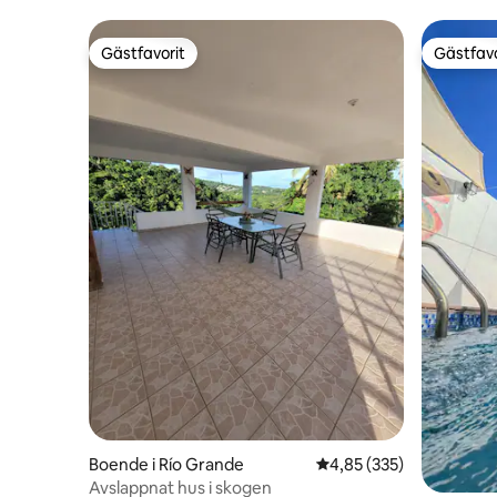
Gästfavorit
Gästfavo
Gästfavorit
Gästfavo
Boende i Río Grande
4,85 av 5 i genomsnitt
4,85 (335)
Avslappnat hus i skogen