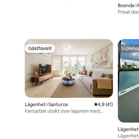
Boende i 
Privat do
Vieques, 
Gästfavorit
Superho
Gästfavorit
Superho
Lägenhet i Santurce
4,9 av 5 i genomsnit
4,9 (41)
Fantastisk utsikt över lagunen med
parkering | Generator/cistern
Lägenhet 
Lägenhet 