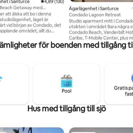
het i Santurce
4,89 av 5 i genomsnittligt betyg, 130 omdöm
4,89 (130)
Beach Getaway med
ligt betyg, 106 omdömen
Ägarlägenhet i Santurce
t.
 att älska att bo i denna
Condado Lagoon Retreat
 studiolägenhet, läget är
Studio aparment mitt i Condado
ärt vid början av Condado, det
utsikten i området Bara några steg till
pplande området, allt du
Condado Beach, Vanderbilt Hot
å gångavstånd. Bäst än att
Caribe, T-Mobile Center, plus 
t hotell! Stranden ligger tvärs
mligheter för boenden med tillgång till
butiker och restauranger, pro
n lilla condado beach och
överallt. Det ger alla bekvämligheter du
igger i din bakgård med privat
behöver för att göra din vistels
Vi tar rengörings- och
minnesvärd. Byggnaden har tvättstuga
procedurer på största allvar,
med tvättmaskiner och torktuml
 från ditt rum eller din säng,
en låg kostnad. Det finns gratis parkering
nuter från sju flygplats,
på först ankomst (inte garanti)
t att vara din perfekta plats
finns alltid allmän parkeringspla
av ön när det är som bäst!
Gratis p
över gatan på din bekostnad.
Pool
fas
Hus med tillgång till sjö