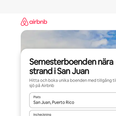
Hoppa
till
innehåll
Semesterboenden nära
strand i San Juan
Hitta och boka unika boenden med tillgång til
sjö på Airbnb
Plats
När resultaten är tillgängliga kan du navigera me
Incheckning