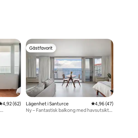
en
Gästfavorit
Gästfavorit
4,92 av 5 i genomsnittligt betyg, 62 omdömen
4,92 (62)
Lägenhet i Santurce
4,96 av 5 i genomsnit
4,96 (47)
Ny – Fantastisk balkong med havsutsikt
och rinnande vatten
en