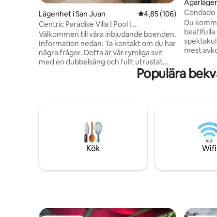
Ägarlägen
Condado 
Lägenhet i San Juan
4,85 av 5 i genomsnitt
4,85 (106)
havsutsik
Du kommer
Centric Paradise Villa | Pool |
beatifulla
Kryssningshamnar
Välkommen till våra inbjudande boenden.
spektakul
Information nedan. Ta kontakt om du har
mest avko
några frågor. Detta är vår rymliga svit
behöver p
med en dubbelsäng och fullt utrustat
vara på et
Populära bekvä
pentry. Bredvid Paseo Caribe och Caribe
över gata
Hilton kan du äta på närliggande
lagunen l
restauranger bara 5 minuters promenad
tillgång. 
bort. Mitt mellan Gamla San Juan och
sanerings
Condado kan du uppleva hjärtat av allt
havsutsikt
som händer. Utforska vackra stränder
bara 10 mi
och en lagun i närheten.
kommer de
Reservgenerator och cistern ingår.
att njuta 
Koppla av eller ha kul - ditt val. Njut av
Kök
Wifi
poolen, terrassen, bubbelpoolen och
utsikten över vattnet.