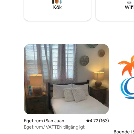
Kök
Wifi
Eget rum i San Juan
4,72 av 5 i genomsnitt
4,72 (163)
Eget rum/ VATTEN tillgängligt
Boende i S