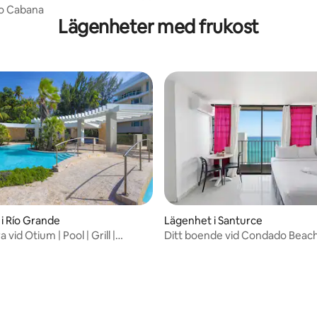
o Cabana
Lägenheter med frukost
i Río Grande
Lägenhet i Santurce
 vid Otium | Pool | Grill |
Ditt boende vid Condado Beach
ill stranden
bäddar Prime Condado