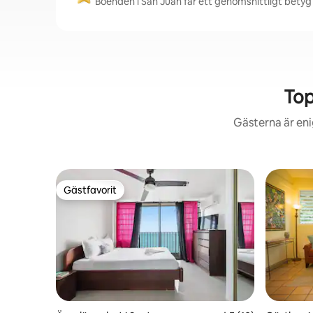
Boenden i San Juan får ett genomsnittligt betyg 
Top
Gästerna är eni
Gästfavorit
Gästfavorit