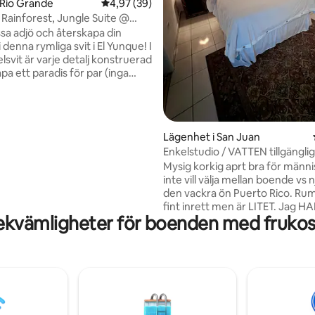
tligt betyg, 10 omdömen
 Río Grande
4,97 av 5 i genomsnittligt betyg, 39 omdöm
4,97 (39)
 Rainforest, Jungle Suite @
t Inn
ssa adjö och återskapa din
 denna rymliga svit i El Yunque! I
lsvit är varje detalj konstruerad
apa ett paradis för par (inga
 är byggd för romantik utan
 av på den unika
n i queen-storlek.
ra ut genom din bakdörr och
Lägenhet i San Juan
orgonkaffet bland coquis på din
Enkelstudio / VATTEN tillgänglig
alkong med utsikt över El
Mysig korkig aprt bra för männ
 • Njut av ett
inte vill välja mellan boende vs 
t bad i våra dubbla badkar med
den vackra ön Puerto Rico. Ru
 El Yunque nedanför. • soldrivet
fint inrett men är LITET. Jag H
ekvämligheter för boenden med frukost
HUND! Är du intresserad av detta
boende? Är det bokat? Jag up
dig att söka i min profil efter ti
i de ANDRA ENHETERNA i sam
byggnad. Om du är intresserad 
en billigare vistelse kan du kolla 
mina privata rum bredvid Guaynabo och
motorvägen skapar en möjlighe