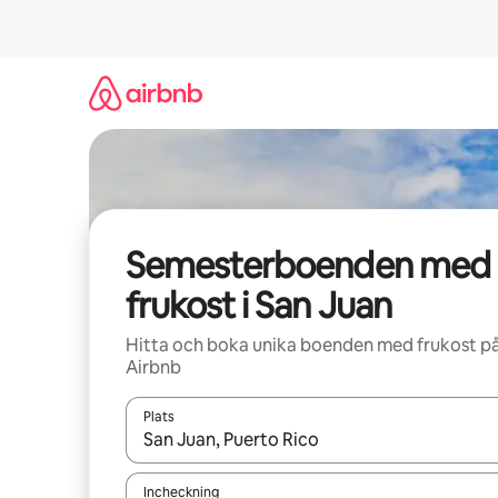
Hoppa
till
innehåll
Semesterboenden med
frukost i San Juan
Hitta och boka unika boenden med frukost p
Airbnb
Plats
När resultaten är tillgängliga kan du navigera me
Incheckning