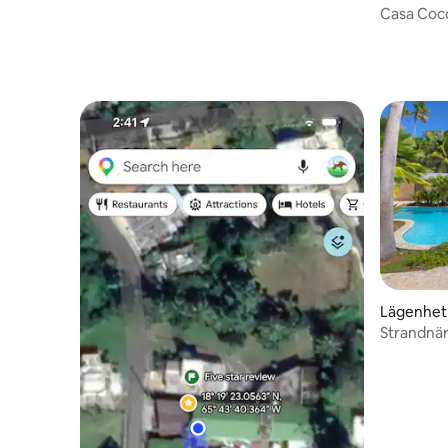
Casa Coc
Lägenhet 
Strandnära
Tillgång t