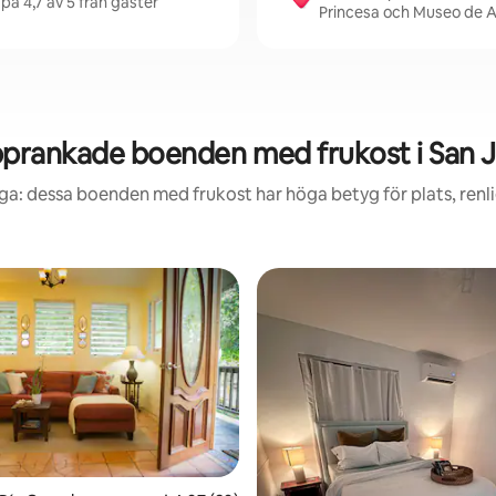
på 4,7 av 5 från gäster
Princesa och Museo de A
prankade boenden med frukost i San 
ga: dessa boenden med frukost har höga betyg för plats, ren