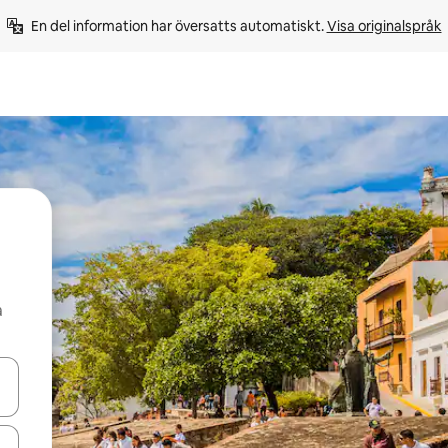
En del information har översatts automatiskt. 
Visa originalspråk
å
d upp- och nedåtpilarna eller utforska genom att trycka eller svepa.