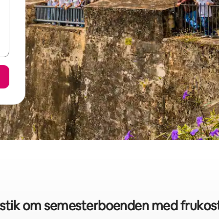
stik om semesterboenden med frukost 