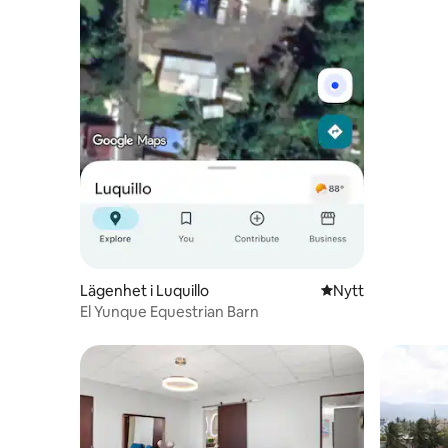
Lägenhet i Luquillo
Nytt ställe att bo 
Nytt
El Yunque Equestrian Barn