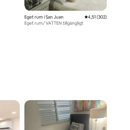
Eget rum i San Juan
4,51 av 5 i genomsnitt
4,51 (302)
Eget rum/ VATTEN tillgängligt