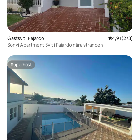
Gästsvit i Fajardo
4,91 av 5 i ge
4,91 (273)
Sonyi Apartment Svit i Fajardo nära stranden
Superhost
Superhost