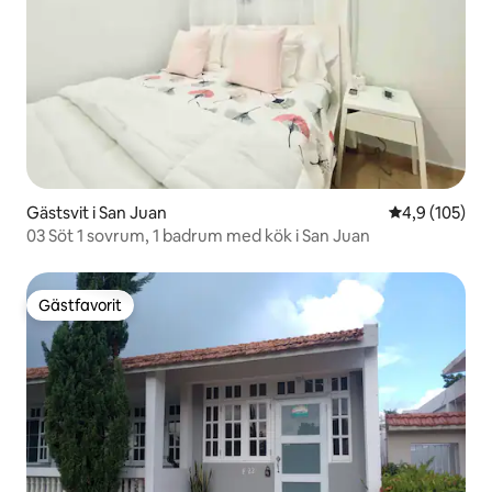
Gästsvit i San Juan
4,9 av 5 i ge
4,9 (105)
03 Söt 1 sovrum, 1 badrum med kök i San Juan
Gästfavorit
Gästfavorit