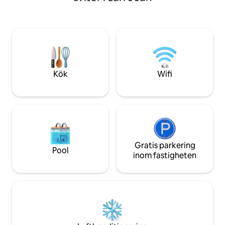
vardagsrummet - plus ett nytt badrum
Old San Juan.
och luftkonditionering. Trädgården är
underbar!!! Coquis serenaderar dig på
kvällen plus fontänen och vindspelet.
Det finns boogie boards, en kajak och till
och med paddelboll. Fantastiska
restauranger och en mängd olika barer
ligger bara ett kvarter bort på Calle
Kök
Wifi
Loiza.
Gratis parkering
Pool
inom fastigheten