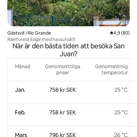
Gästsvit i Río Grande
4,9 av 5 i g
4,9 (80)
Rainforest Edge med havsutsikt!
När är den bästa tiden att besöka San
Juan?
Månad
Genomsnittliga
Genomsnittlig
priser
temperatur
Jan.
758 kr SEK
25 °C
Feb.
758 kr SEK
25 °C
Mars
796 kr SEK
26 °C