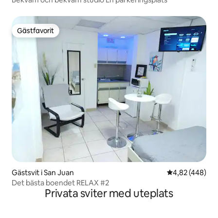
Gästfavorit
Gästfavorit
Gästsvit i San Juan
4,82 av 5 i ge
4,82 (448)
Det bästa boendet RELAX #2
Privata sviter med uteplats