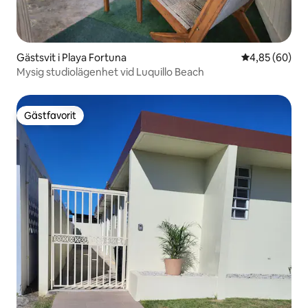
Gästsvit i Playa Fortuna
4,85 av 5 i g
4,85 (60)
Mysig studiolägenhet vid Luquillo Beach
Gästfavorit
Gästfavorit