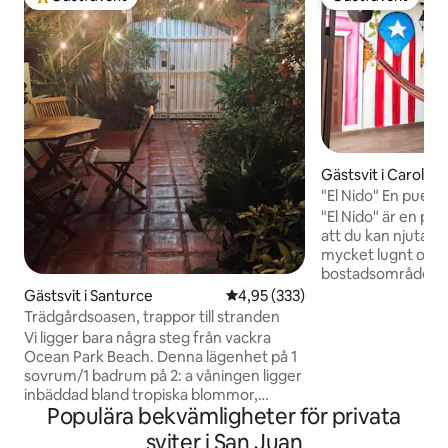
Populär gästfavorit
Gästfavorit
Gästsvit i Carolina
"El Nido" En puert
och bekväm
"El Nido" är en pr
att du kan njuta av 
mycket lugnt och s
bostadsområde. D
uppleva hur puertor
Gästsvit i Santurce
4,95 av 5 i genomsnittligt bety
4,95 (333)
dagliga liv. Det ha
Trädgårdsoasen, trappor till stranden
en elektrisk grind,
Vi ligger bara några steg från vackra
grill och en hängm
Ocean Park Beach. Denna lägenhet på 1
av och ha kul. Rökni
sovrum/1 badrum på 2: a våningen ligger
denna lägenhet ell
inbäddad bland tropiska blommor,
är 10 minuter från 
Populära bekvämligheter för privata
orkidéer och lövverk. Det inkluderar ett
minuter från Isla 
utrustat kök, sängkläder och en futon i
sviter i San Juan
minuter från Cond