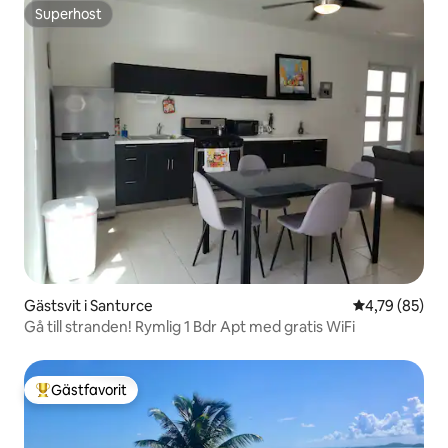
Superhost
Superhost
Gästsvit i Santurce
4,79 av 5 i g
4,79 (85)
Gå till stranden! Rymlig 1 Bdr Apt med gratis WiFi
Gästfavorit
Populär gästfavorit