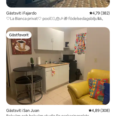
Gästsvit i Fajardo
4,79 av 5 i ge
4,79 (382)
🤍La Bianca privat🤍 pool🏊🏼,🎂🎉🎁 födelsedagsbiljul🎱,
Gästfavorit
Gästfavorit
Gästsvit i San Juan
4,89 av 5 i ge
4,89 (308)
Bekväm och bekväm studio En parkeringsplats