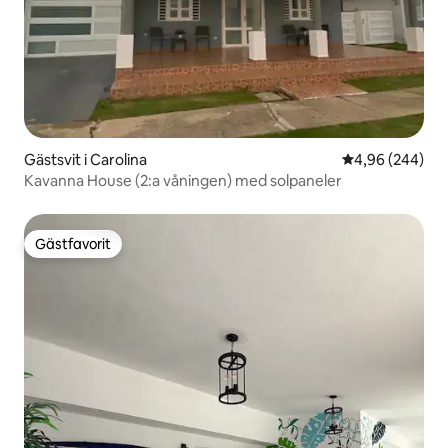
Gästsvit i Carolina
4,96 av 5 i ge
4,96 (244)
Kavanna House (2:a våningen) med solpaneler
Gästfavorit
Gästfavorit