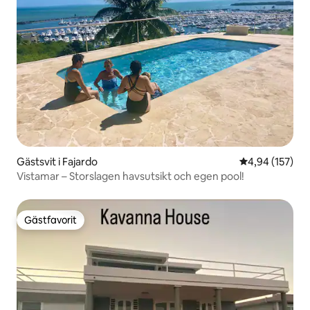
Gästsvit i Fajardo
4,94 av 5 i ge
4,94 (157)
Vistamar – Storslagen havsutsikt och egen pool!
Gästfavorit
Gästfavorit