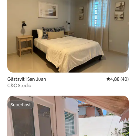
Gästsvit i San Juan
4,88 av 5 i g
4,88 (40)
C&C Studio
Superhost
Superhost