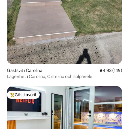
Gästsvit i Carolina
4,93 av 5 i ge
4,93 (149)
Lägenhet i Carolina, Cisterna och solpaneler
Gästfavorit
Populär gästfavorit