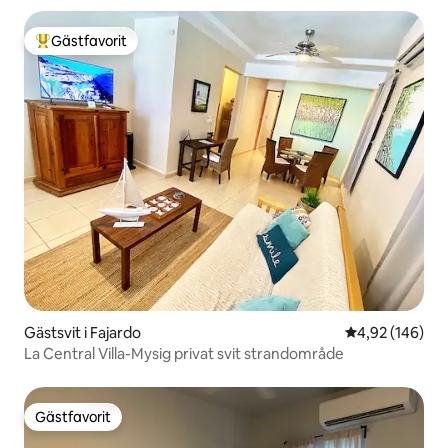
Gästfavorit
Populär gästfavorit
Gästsvit i Fajardo
4,92 av 5 i ge
4,92 (146)
La Central Villa-Mysig privat svit strandområde
Gästfavorit
Gästfavorit