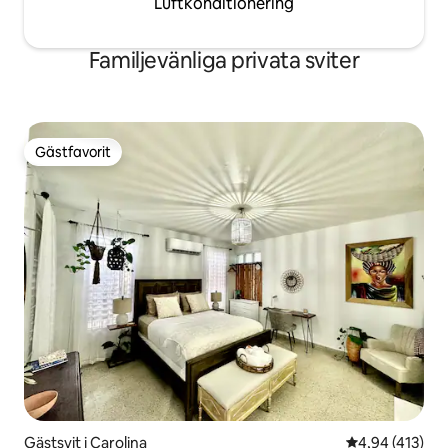
Luftkonditionering
Familjevänliga privata sviter
Gästfavorit
Gästfavorit
Gästsvit i Carolina
4,94 av 5 i ge
4,94 (413)