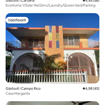
Gästsvit i Carolina
4,95 av 5 i g
4,95 (58)
EcoHome 1/Solar NetZero/Laundry/Queen bed/Parking
Gästfavorit
Gästfavorit
Gästsvit i Campo Rico
4,98 av 5 i g
4,98 (45)
Casa Margarita