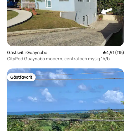
Gästsvit i Guaynabo
4,91 av 5 i g
4,91 (115)
CityPod Guaynabo modern, central och mysig 1h/b
Gästfavorit
Gästfavorit