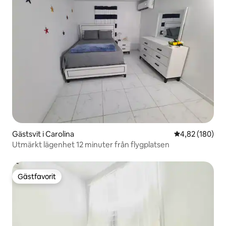
Gästsvit i Carolina
4,82 av 5 i ge
4,82 (180)
Utmärkt lägenhet 12 minuter från flygplatsen
Gästfavorit
Gästfavorit