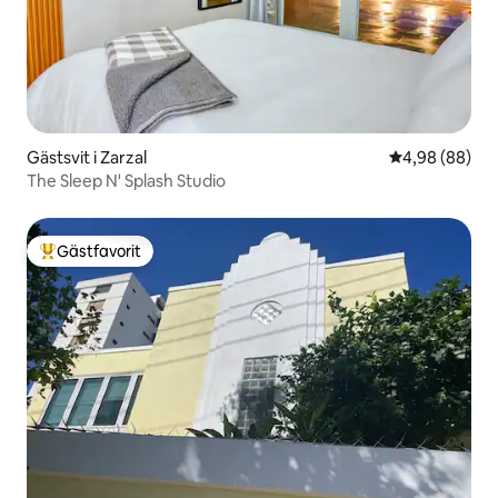
Gästsvit i Zarzal
4,98 av 5 i g
4,98 (88)
The Sleep N' Splash Studio
Gästfavorit
Populär gästfavorit