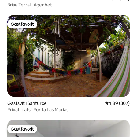
Brisa Terral Lägenhet
Gästfavorit
Gästfavorit
Gästsvit i Santurce
4,89 av 5 i ge
4,89 (307)
Privat plats i Punta Las Marías
Gästfavorit
Gästfavorit