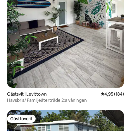
Gästsvit i Levittown
4,95 av 5 i ge
4,95 (184)
Havsbris/ Familjeåterträde 2:a våningen
Gästfavorit
Gästfavorit