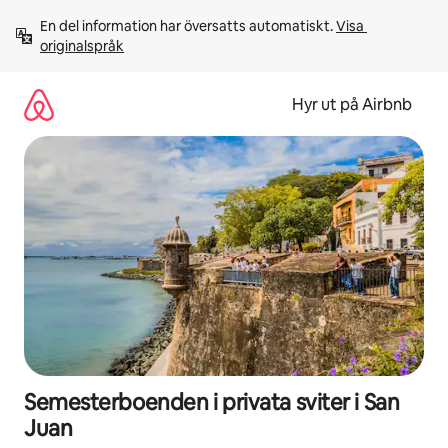
Hoppa
En del information har översatts automatiskt. 
Visa 
till
originalspråk
innehåll
Hyr ut på Airbnb
Semesterboenden i privata sviter i San
Juan