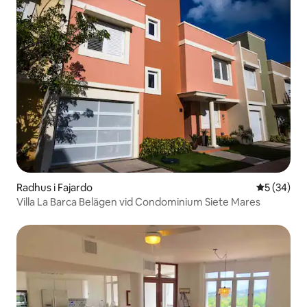
Radhus i Fajardo
5 av 5 i g
5 (34)
Villa La Barca Belägen vid Condominium Siete Mares