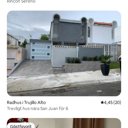
Rincón Sereno
Radhus i Trujillo Alto
4,45 av 5 i g
4,45 (20)
Trevligt hus nära San Juan för 6
Gästfavorit