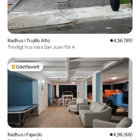
Radhus i Trujillo Alto
4,56 av 5 i g
4,56 (99)
Trevligt hus nära San Juan för 4
Gästfavorit
Populär gästfavorit
Radhus i Fajardo
4,96 av 5 i g
4,96 (68)