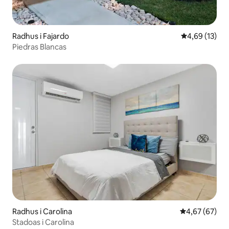
Radhus i Fajardo
4,69 av 5 i g
4,69 (13)
Piedras Blancas
Radhus i Carolina
4,67 av 5 i g
4,67 (67)
Stadoas i Carolina