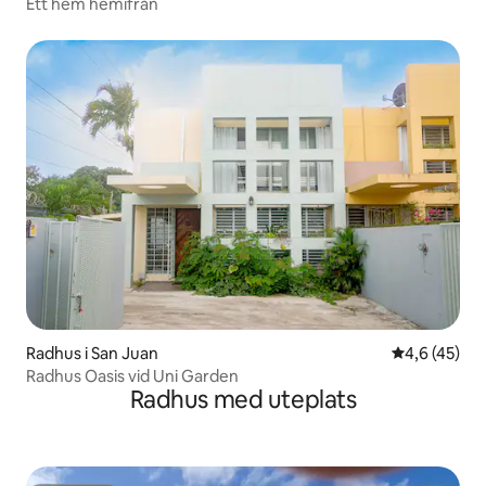
Ett hem hemifrån
Radhus i San Juan
4,6 av 5 i g
4,6 (45)
Radhus Oasis vid Uni Garden
Radhus med uteplats