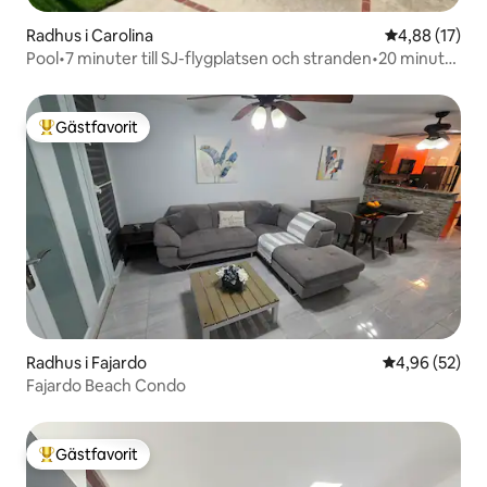
Radhus i Carolina
4,88 av 5 i g
4,88 (17)
Pool•7 minuter till SJ-flygplatsen och stranden•20 minuter
till gamla SJ/Condado
Gästfavorit
Populär gästfavorit
Radhus i Fajardo
4,96 av 5 i g
4,96 (52)
Fajardo Beach Condo
Gästfavorit
Populär gästfavorit