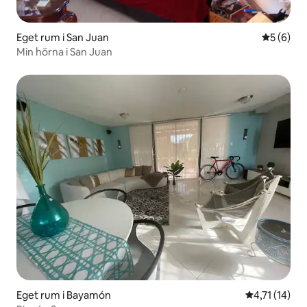
Eget rum i San Juan
5 av 5 i 
5 (6)
Min hörna i San Juan
Eget rum i Bayamón
4,71 av 5 i 
4,71 (14)