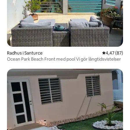
Radhus i Santurce
4,47 av 5 i g
4,47 (87)
Ocean Park Beach Front med pool Vi gör långtidsvistelser