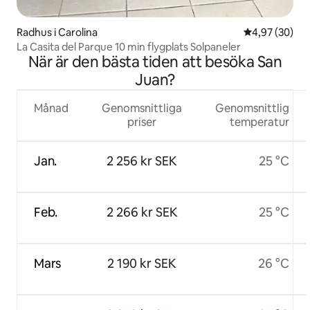
Radhus i Carolina
4,97 av 5 i g
4,97 (30)
La Casita del Parque 10 min flygplats Solpaneler
När är den bästa tiden att besöka San
Juan?
Månad
Genomsnittliga
Genomsnittlig
priser
temperatur
Jan.
2 256 kr SEK
25 °C
Feb.
2 266 kr SEK
25 °C
Mars
2 190 kr SEK
26 °C