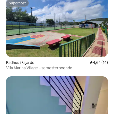
Superhost
Superhost
Radhus i Fajardo
4,64 av 5 i g
4,64 (14)
Villa Marina Village – semesterboende