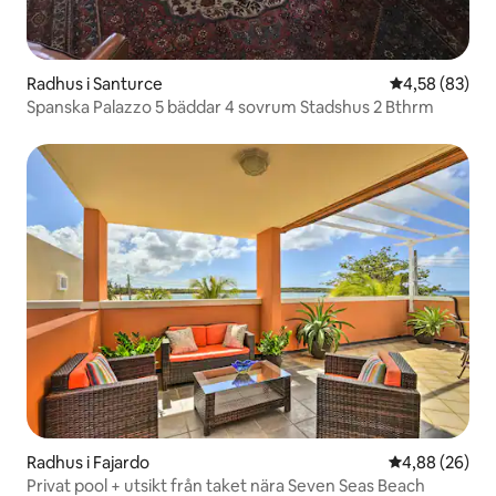
Radhus i Santurce
4,58 av 5 i g
4,58 (83)
Spanska Palazzo 5 bäddar 4 sovrum Stadshus 2 Bthrm
Radhus i Fajardo
4,88 av 5 i g
4,88 (26)
Privat pool + utsikt från taket nära Seven Seas Beach