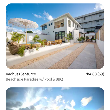
Radhus i Santurce
4,88 av 5 i g
4,88 (59)
Beachside Paradise w/ Pool & BBQ