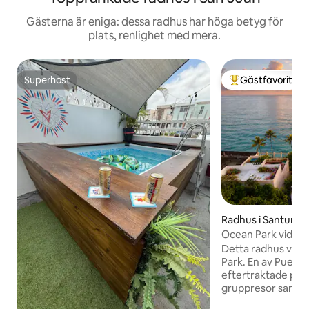
Gästerna är eniga: dessa radhus har höga betyg för
plats, renlighet med mera.
Superhost
Gästfavorit
Superhost
Populär gästfavor
Radhus i Santurce
Ocean Park vid st
Några steg till sa
Detta radhus vid s
Park. En av Puerto
eftertraktade plat
gruppresor samt fa
den perfekta sem