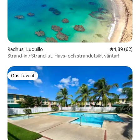
Radhus i Luquillo
4,89 av 5 i g
4,89 (62)
Strand-in / Strand-ut. Havs- och strandutsikt väntar!
Gästfavorit
Gästfavorit