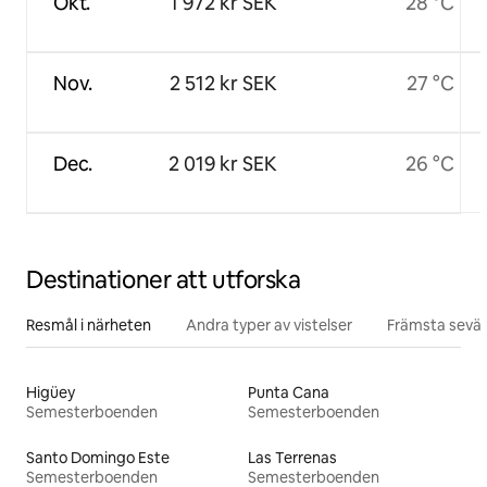
Okt.
1 972 kr SEK
28 °C
Nov.
2 512 kr SEK
27 °C
Dec.
2 019 kr SEK
26 °C
Destinationer att utforska
Resmål i närheten
Andra typer av vistelser
Främsta sevär
Higüey
Punta Cana
Semesterboenden
Semesterboenden
Santo Domingo Este
Las Terrenas
Semesterboenden
Semesterboenden