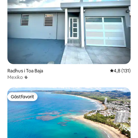
Radhus i Toa Baja
4,8 av 5 i g
4,8 (131)
Mexiko 🌵
Gästfavorit
Gästfavorit