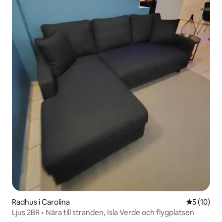
Radhus i Carolina
5 av 5 i g
5 (10)
Ljus 2BR • Nära till stranden, Isla Verde och flygplatsen