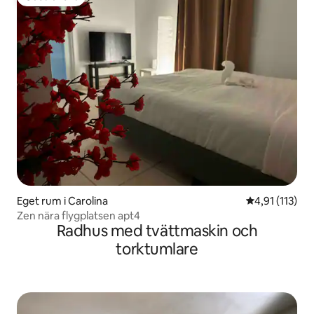
Gästfavorit
Eget rum i Carolina
4,91 av 5 i g
4,91 (113)
Zen nära flygplatsen apt4
Radhus med tvättmaskin och
torktumlare