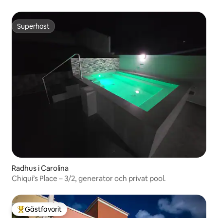
Superhost
Superhost
Radhus i Carolina
Chiqui’s Place – 3/2, generator och privat pool.
Gästfavorit
Populär gästfavorit