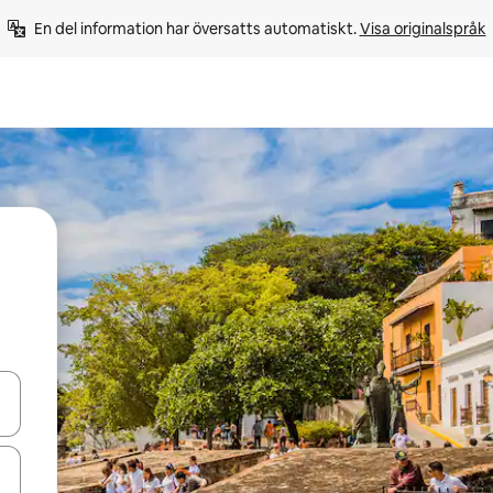
En del information har översatts automatiskt. 
Visa originalspråk
d upp- och nedåtpilarna eller utforska genom att trycka eller svepa.