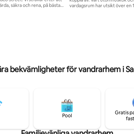
ärda, säkra och rena, på bästa
vardagsrum har utsikt över en 
 historiska staden, platt-TV,
isolerad strand och har alla type
stem, central AC, EN
redskap för ditt bruk. Ett utmärkt ställe
g. Gångavstånd till många
att bo på om du passerar till Cul
er, restauranger, barer och
Vieques. El Yunque National Ra
eter. Tänk på att vi inte
ligger 15 minuter bort med tran
tre våningar Colonial Building.
Gångavstånd kan du hitta barer
na, 18 år eller äldre, inga barn.
restauranger och butiker. Surfs
T BÄSTA ERBJUDANDET I
omkring i området.
.
ra bekvämligheter för vandrarhem i S
Gratis p
Pool
fas
Familjevänliga vandrarhem