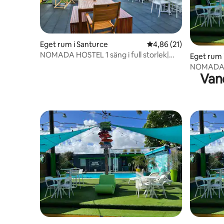
Eget rum i Santurce
4,86 av 5 i genomsnit
4,86 (21)
NOMADA HOSTEL 1 säng i full storlek|
Eget rum 
DELAT BADRUM
NOMADA H
Van
VOYAGE