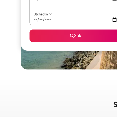
Utcheckning
Sök
S