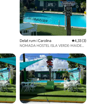
en
Delat rum i Carolina
4,33 av 5 i genomsni
4,33 (3)
NOMADA HOSTEL ISLA VERDE-MAIDEN
'S VOYAGE