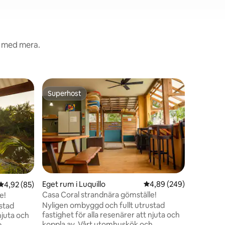
t med mera.
Superhost
Superhost
en
Eget rum i Luquillo
4,89 av 5 i genomsnitt
4,89 (249)
Delat rum
4,92 av 5 i genomsnittligt betyg, 85 omdömen
4,92 (85)
Casa Coral strandnära gömställe!
NOMADA 
e!
DELAT 
Nyligen ombyggd och fullt utrustad
Är det et
stad
fastighet för alla resenärer att njuta och
stadscamp
njuta och
koppla av. Vårt utomhuskök och
men Noma
h