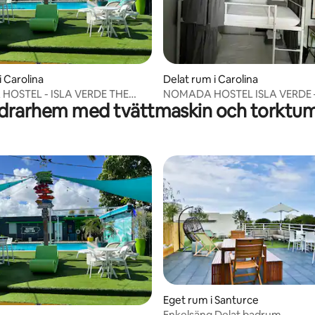
tligt betyg, 21 omdömen
i Carolina
Delat rum i Carolina
OSTEL - ISLA VERDE THE
NOMADA HOSTEL ISLA VERDE 
drarhem med tvättmaskin och torktum
R
MAIDEN'S VOYAGE
Eget rum i Santurce
Enkelsäng Delat badrum