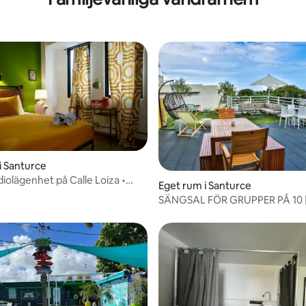
i Santurce
iolägenhet på Calle Loíza •
Eget rum i Santurce
an Park Beach
SÄNGSAL FÖR GRUPPER PÅ 10 
BADRUM