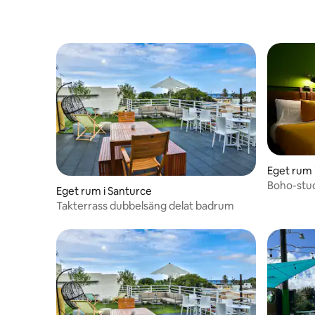
Eget rum 
Boho-stud
Eget rum i Santurce
Nära Oce
Takterrass dubbelsäng delat badrum