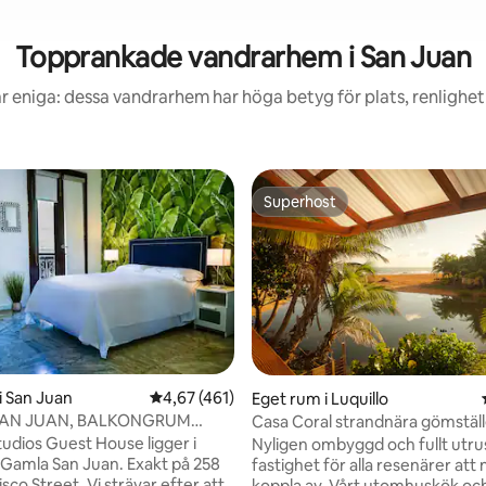
Topprankade vandrarhem i San Juan
r eniga: dessa vandrarhem har höga betyg för plats, renlighe
Superhost
Superhost
ttligt betyg, 5 omdömen
i San Juan
4,67 av 5 i genomsnittligt betyg, 461 omdöm
4,67 (461)
Eget rum i Luquillo
AN JUAN, BALKONGRUM
Casa Coral strandnära gömställ
STUDIOS
udios Guest House ligger i
Nyligen ombyggd och fullt utru
v Gamla San Juan. Exakt på 258
fastighet för alla resenärer att 
sco Street. Vi strävar efter att
koppla av. Vårt utomhuskök oc