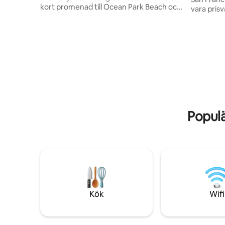
kort promenad till Ocean Park Beach och
vara prisv
det livliga nattlivet på Calle Loiza. Koppla
läge i den
av och varva ner med tillgång till delade
satellitsy
bekvämligheter utformade för din
dubbelsän
komfort och njutning. ✨ Dubbelsäng i
sevärdhet
gelminnesskum ✨ Badkar och privat
historiska sevärdh
badrum ✨ Delat kök och vardagsrum ✨
har hiss, 
Poolområde och utomhusduschar ✨
Endast vux
Utomhus lusthus med grillplats och
VI ÄR DE
biljardbord ✨ Inhägnat grannskap nära
STADEN...
strand och restauranger
Populä
Kök
Wifi