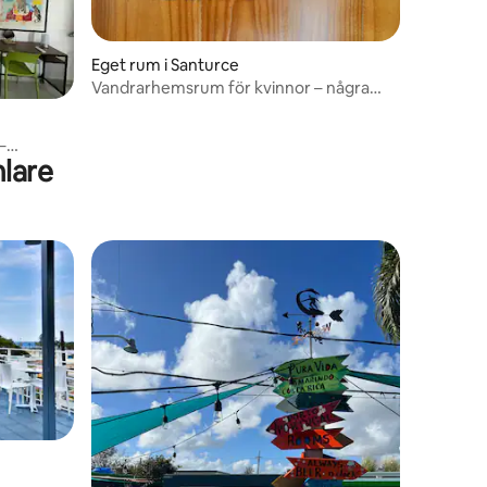
Eget rum i Santurce
Vandrarhemsrum för kvinnor – några
steg från Ocean Park Beach
–
lare