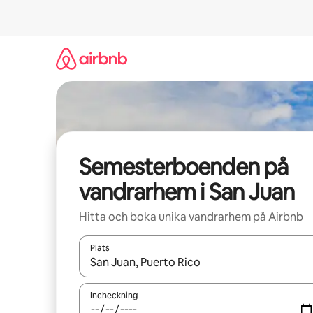
Hoppa
till
innehåll
Semesterboenden på
vandrarhem i San Juan
Hitta och boka unika vandrarhem på Airbnb
Plats
När resultaten är tillgängliga kan du navigera me
Incheckning