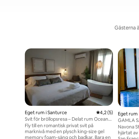
Gästerna ä
Eget rum i Santurce
4,2 av 5 i genomsni
4,2 (5)
Eget rum 
Svit för bröllopsresa – Delat rum Ocean
GAMLA S
Park Beach Club
Fly till en romantisk privat svit på
NAVONA
Navona St
marknivå med en plysch king-size gel
hjärtat a
memory foam-säng och badkar. Bara en
San Franci