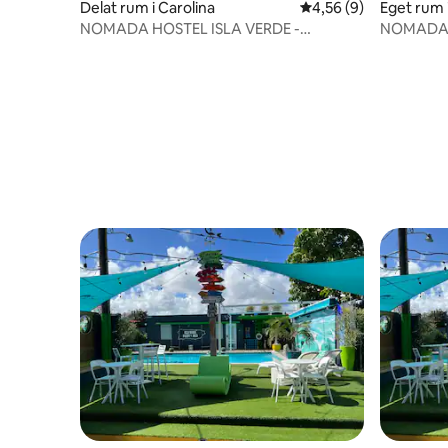
Delat rum i Carolina
4,56 av 5 i genomsni
4,56 (9)
Eget rum 
NOMADA HOSTEL ISLA VERDE -
NOMADA H
GLOBETROTTERN
VOYAGER