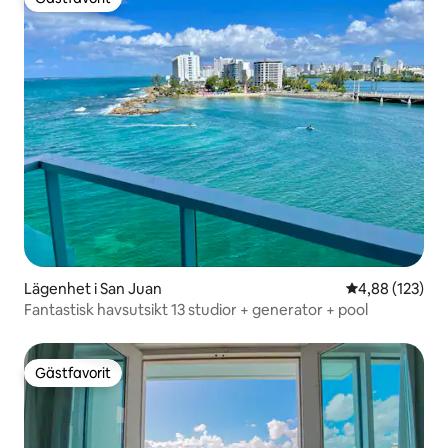
Gästfavorit
Lägenhet i San Juan
4,88 av 5 i ge
4,88 (123)
Fantastisk havsutsikt 13 studior + generator + pool
Gästfavorit
Gästfavorit