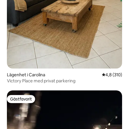
Lägenhet i Carolina
4,8 av 5 i ge
4,8 (310)
Victory Place med privat parkering
Gästfavorit
Gästfavorit