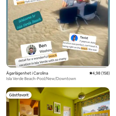
Ägarlägenhet i Carolina
4,98 av 5 i ge
4,98 (158)
Isla Verde Beach-Pool/New/Downtown
Gästfavorit
Gästfavorit