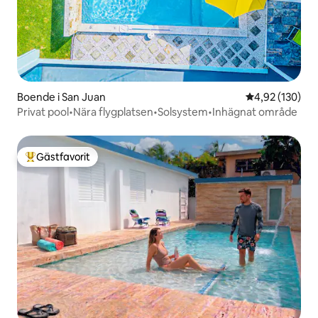
Boende i San Juan
4,92 av 5 i ge
4,92 (130)
Privat pool•Nära flygplatsen•Solsystem•Inhägnat område
Gästfavorit
Populär gästfavorit