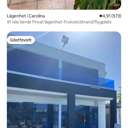
Lägenhet i Carolina
4,91 av 5 i ge
4,91 (573)
#1 Isla Verde Privat lägenhet-frukost/strand/flygplats
Gästfavorit
Gästfavorit