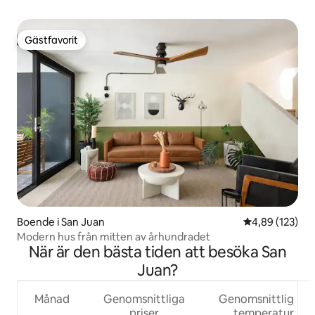
Gästfavorit
Gästfavorit
Boende i San Juan
4,89 av 5 i ge
4,89 (123)
Modern hus från mitten av århundradet
När är den bästa tiden att besöka San
Juan?
Månad
Genomsnittliga
Genomsnittlig
priser
temperatur