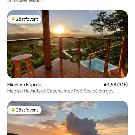
Strandsemester!
Gästfavorit
Populär gästfavorit
Minihus i Fajardo
4,98 av 5 i ge
4,98 (345)
Magisk! Havsutsikt Cabana med Pool Spa på berget
Gästfavorit
Populär gästfavorit