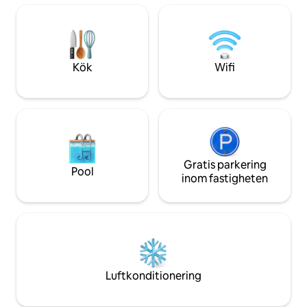
Utomhusdusch (perfekt efter stranden)
🌅 Fantastisk utsikt över soluppgången
från en upphöjd plats ⚡ Snabbt wifi, AC,
smart-TV och bevakad parkering 🪑
Strandstolar, kylväska och
Kök
Wifi
badhanddukar
Gratis parkering
Pool
inom fastigheten
Luftkonditionering