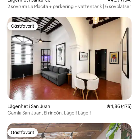
2 sovrum La Placita + parkering + vattentank | 6 sovplatser
Gästfavorit
Gästfavorit
Lägenhet i San Juan
4,86 av 5 i ge
4,86 (475)
Gamla San Juan, El rincón. Läge!! Läge!!
Gästfavorit
Gästfavorit