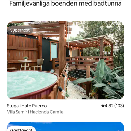
Familjevänliga boenden med badtunna
Superhost
Superhost
Stuga i Hato Puerco
4,82 av 5 i ge
4,82 (103)
Villa Samir i Hacienda Camila
Gästfavorit