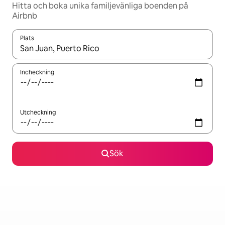
Hitta och boka unika familjevänliga boenden på
Airbnb
Plats
När resultaten är tillgängliga kan du navigera med upp- och ned
Incheckning
Utcheckning
Sök