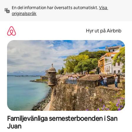
Hoppa
En del information har översatts automatiskt. 
Visa 
till
originalspråk
innehåll
Hyr ut på Airbnb
Familjevänliga semesterboenden i San
Juan