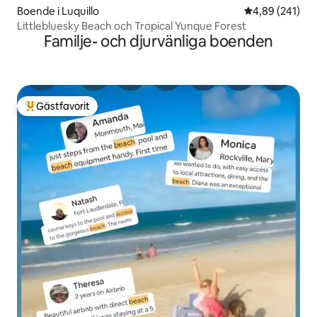
Boende i Luquillo
4,89 av 5 i ge
4,89 (241)
Littlebluesky Beach och Tropical Yunque Forest
Familje- och djurvänliga boenden
Gästfavorit
Populär gästfavorit