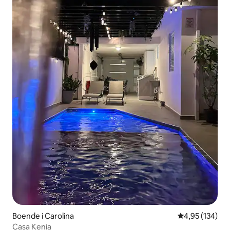
Boende i Carolina
4,95 av 5 i ge
4,95 (134)
Casa Kenia