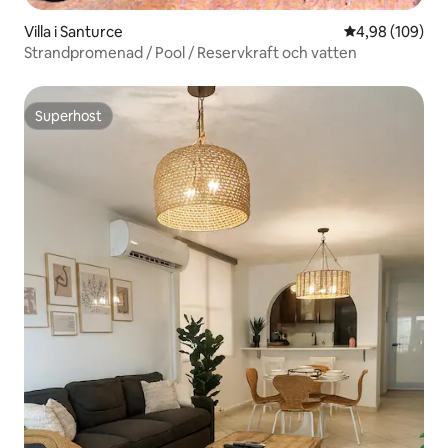
Villa i Santurce
4,98 av 5 i ge
4,98 (109)
Strandpromenad / Pool / Reservkraft och vatten
Superhost
Superhost