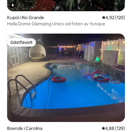
Kupol i Río Grande
4,92 av 5 i ge
4,92 (120)
Hella Dome Glamping Unico vid foten av Yunque
Gästfavorit
Gästfavorit
Boende i Carolina
4,88 av 5 i ge
4,88 (129)