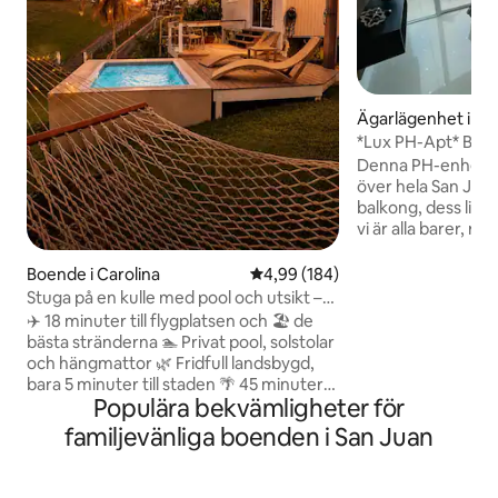
Ägarlägenhet i Sa
*Lux PH-Apt* Bästa
tvättmaskin/torkt
Denna PH-enhet ha
dygnet runt
över hela San Juan
balkong, dess ligg
vi är alla barer, r
är bara några steg bort. Stran
bara 10 minuters 
Boende i Carolina
4,99 av 5 i genomsnittligt bety
4,99 (184)
(sju) San Juans int
Stuga på en kulle med pool och utsikt –
är det ca. 7-10 mi
18 minuter till flygplatsen
✈️ 18 minuter till flygplatsen och 🏖️ de
har Wi-Fi och högha
bästa stränderna 🏊 Privat pool, solstolar
2 t.v. Gratis tilldelad parkering i samma
och hängmattor 🌿 Fridfull landsbygd,
lägenhet med kont
bara 5 minuter till staden 🌴 45 minuter
Lägenheten är he
Populära bekvämligheter för
till El Yunque och Luquillo Beach 🏡 Stuga
utrustad med allt 
på en kulle med havs- och bergsutsikt 🛏
familjevänliga boenden i San Juan
en trevlig vistelse.
Queensize-säng + fullstor utdragbar
säng (4 sovplatser) 🍽 Matplats inomhus
+ utomhus för 4 personer med utsikt 🚿