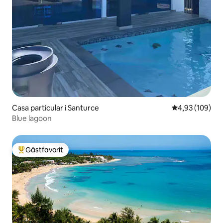
Casa particular i Santurce
4,93 av 5 i ge
4,93 (109)
Blue lagoon
Gästfavorit
Populär gästfavorit