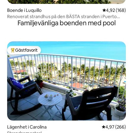
Boende i Luquillo
4,92 av 5 i ge
4,92 (168)
Renoverat strandhus på den BÄSTA stranden i Puerto
Familjevänliga boenden med pool
Rico
Gästfavorit
Populär gästfavorit
Lägenhet i Carolina
4,97 av 5 i ge
4,97 (266)