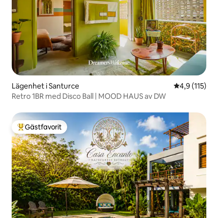
Lägenhet i Santurce
4,9 av 5 i g
4,9 (115)
Retro 1BR med Disco Ball | MOOD HAUS av DW
Gästfavorit
Populär gästfavorit