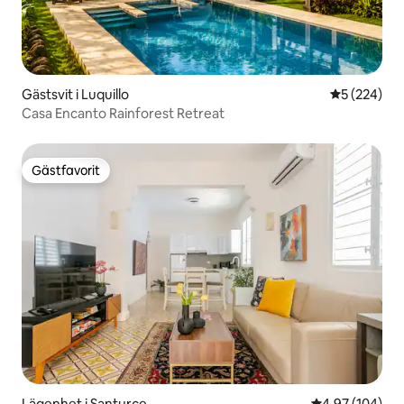
Gästsvit i Luquillo
5 av 5 i ge
5 (224)
Casa Encanto Rainforest Retreat
Gästfavorit
Gästfavorit
Lägenhet i Santurce
4,97 av 5 i ge
4,97 (104)