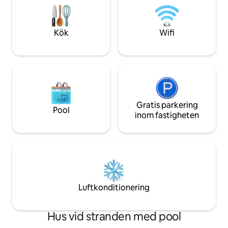
bilresa Färjeterminal till yttre öar: 20 min
kock och båtturer t
bilresa Bio Bay: 20 min dr
hög musik, fester 
är Airbnb Superho
Kök
Wifi
Gratis parkering
Pool
inom fastigheten
Luftkonditionering
Hus vid stranden med pool