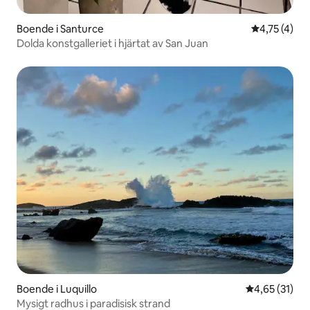
Boende i Santurce
4,75 av 5 i
4,75 (4)
Dolda konstgalleriet i hjärtat av San Juan
Boende i Luquillo
4,65 av 5 i g
4,65 (31)
Mysigt radhus i paradisisk strand