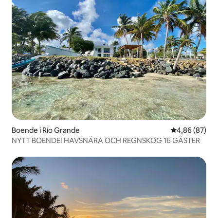
Boende i Río Grande
4,86 av 5 i g
4,86 (87)
NYTT BOENDE! HAVSNÄRA OCH REGNSKOG 16 GÄSTER