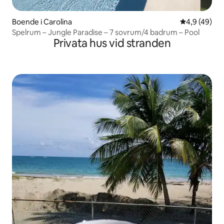
Boende i Carolina
4,9 av 5 i g
4,9 (49)
Spelrum – Jungle Paradise – 7 sovrum/4 badrum – Pool
Privata hus vid stranden