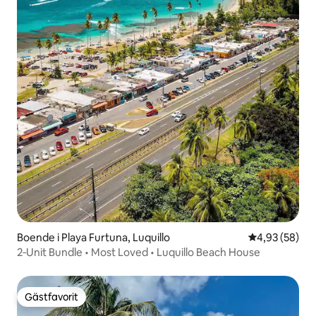
Boende i Playa Furtuna, Luquillo
4,93 av 5 i g
4,93 (58)
2‑Unit Bundle • Most Loved • Luquillo Beach House
Gästfavorit
Gästfavorit