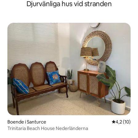
Djurvänliga hus vid stranden
Boende i Santurce
4,2 av 5 i g
4,2 (10)
Trinitaria Beach House Nederländerna