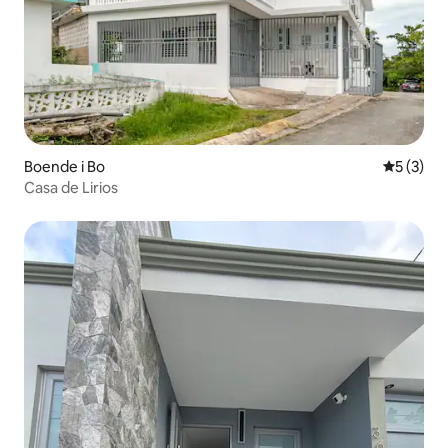
Boende i Bo
5 av 5 i 
5 (3)
Casa de Lirios