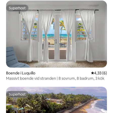
Superhost
Superhost
Boende i Luquillo
4,33 av 5 i 
4,33 (6)
Massivt boende vid stranden | 8 sovrum, 8 badrum, 3 kök
Superhost
Superhost