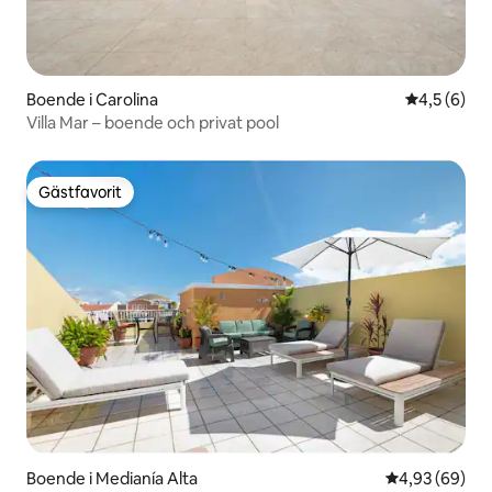
Boende i Carolina
4,5 av 5 i 
4,5 (6)
Villa Mar – boende och privat pool
Gästfavorit
Gästfavorit
Boende i Medianía Alta
4,93 av 5 i g
4,93 (69)