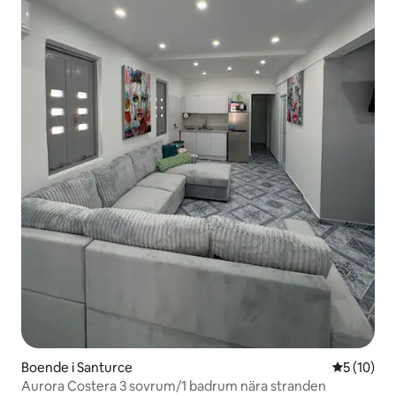
Boende i Santurce
5 av 5 i g
5 (10)
Aurora Costera 3 sovrum/1 badrum nära stranden