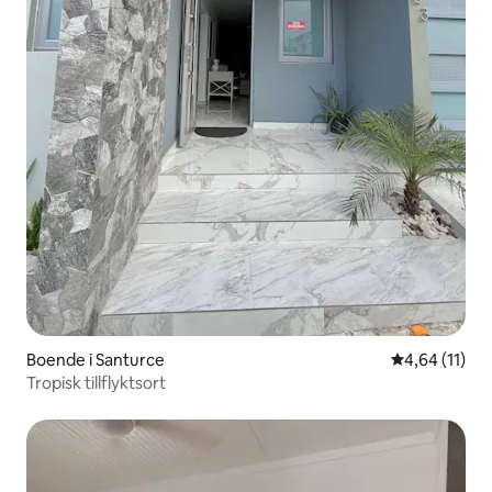
Boende i Santurce
4,64 av 5 i g
4,64 (11)
Tropisk tillflyktsort