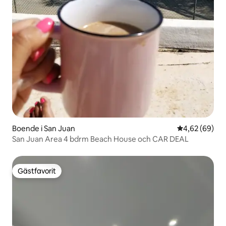
Boende i San Juan
4,62 av 5 i g
4,62 (69)
San Juan Area 4 bdrm Beach House och CAR DEAL
Gästfavorit
Gästfavorit