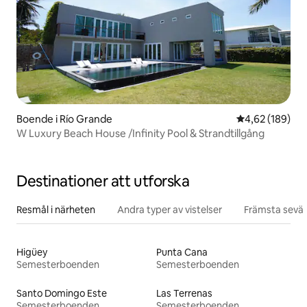
Boende i Río Grande
4,62 av 5 i ge
4,62 (189)
W Luxury Beach House /Infinity Pool & Strandtillgång
Destinationer att utforska
Resmål i närheten
Andra typer av vistelser
Främsta sevär
Higüey
Punta Cana
Semesterboenden
Semesterboenden
Santo Domingo Este
Las Terrenas
Semesterboenden
Semesterboenden