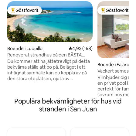
Gästfavorit
Gästfavorit
Populär gästfavorit
Populär gästfavor
Boende i Luquillo
4,92 av 5 i genomsnittligt bety
4,92 (168)
Renoverat strandhus på den BÄSTA
stranden i Puerto Rico
Du kommer att ha jättetrevligt på detta
Boende i Fajardo
bekväma ställe att bo på. Beläget i ett
Vackert semesterbo
inhägnat samhälle kan du koppla av på
sovrum
Vi inbjuder dig at
den stora uteplatsen, njuta av
en privat pool i H
samhällets bekvämligheter eller gå till en
perfekt för familje
av de vackraste stränderna på ön - Playa
sovrum hus med lu
Azul. Samhället har en avkopplande
Populära bekvämligheter för hus vid
badrum, grill, 2 Sma
atmosfär och vi hoppas att du älskar det
24/7 grannskapssä
det så mycket som vi gör! Avstånd till
stranden i San Juan
från Luquillo Beac
viktiga destinationer Strand: 5 minuters
vattentank tillgäng
promenad El Yunque regnskog: 15 min
för fotboll och voll
bilresa SJU flygplats: 30 min bilresa
regnskog, katamar
Gamla San Juan och fästningar: 45 min
snorklingsturer oc