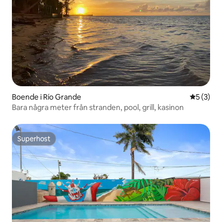
Boende i Río Grande
5 av 5 i 
5 (3)
Bara några meter från stranden, pool, grill, kasinon
Superhost
Superhost