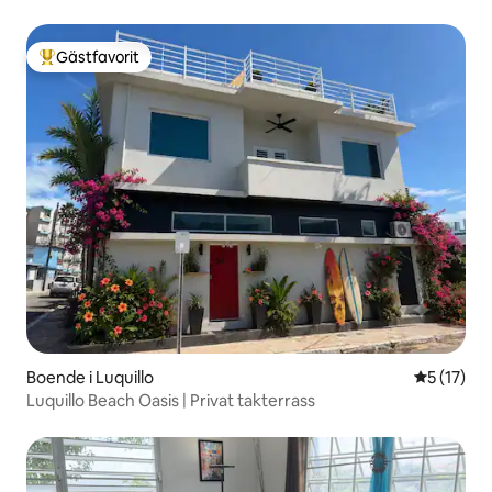
Gästfavorit
Populär gästfavorit
Boende i Luquillo
5 av 5 i g
5 (17)
Luquillo Beach Oasis | Privat takterrass