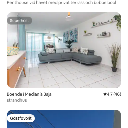
Penthouse vid havet med privat terrass och bubbelpool
Superhost
Superhost
Boende i Medianía Baja
4,7 av 5 i g
4,7 (46)
strandhus
Gästfavorit
Gästfavorit