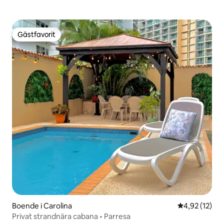
Gästfavorit
Gästfavorit
Boende i Carolina
4,92 av 5 i g
4,92 (12)
Privat strandnära cabana • Parresa