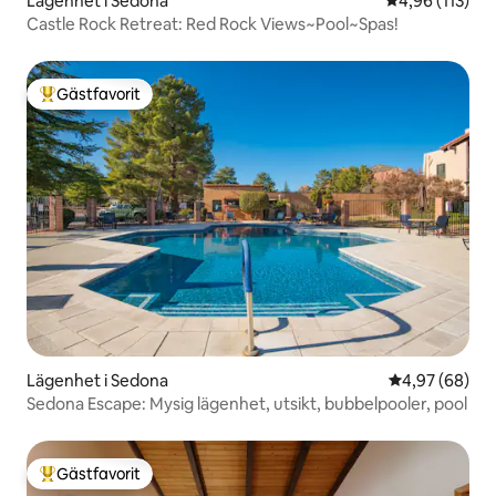
Lägenhet i Sedona
4,96 av 5 i ge
4,96 (113)
Castle Rock Retreat: Red Rock Views~Pool~Spas!
Gästfavorit
Populär gästfavorit
Lägenhet i Sedona
4,97 av 5 i g
4,97 (68)
Sedona Escape: Mysig lägenhet, utsikt, bubbelpooler, pool
Gästfavorit
Populär gästfavorit