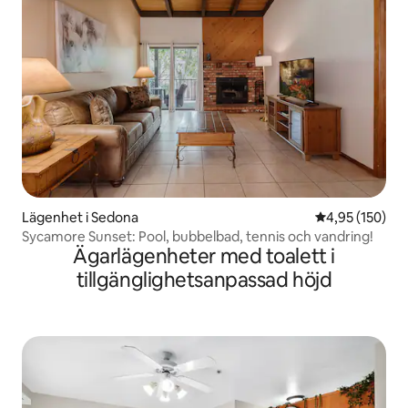
Lägenhet i Sedona
4,95 av 5 i ge
4,95 (150)
Sycamore Sunset: Pool, bubbelbad, tennis och vandring!
Ägarlägenheter med toalett i
tillgänglighetsanpassad höjd