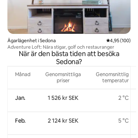
Ägarlägenhet i Sedona
4,95 av 5 i ge
4,95 (100)
Adventure Loft: Nära stigar, golf och restauranger
När är den bästa tiden att besöka
Sedona?
Månad
Genomsnittliga
Genomsnittlig
priser
temperatur
Jan.
1 526 kr SEK
2 °C
Feb.
2 124 kr SEK
5 °C