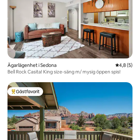
Ägarlägenhet i Sedona
4,8 av 5 i 
4,8 (5)
Bell Rock Casita! King size-säng m/ mysig öppen spis!
Gästfavorit
Populär gästfavorit