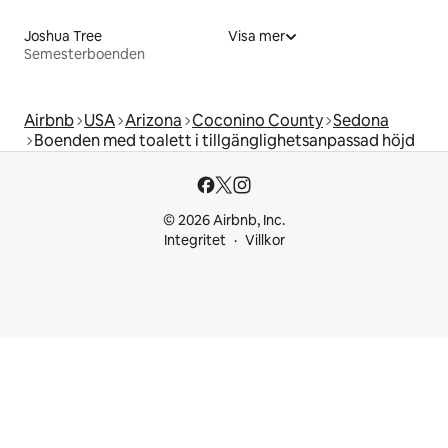
Joshua Tree
Visa mer
Semesterboenden
Airbnb
USA
Arizona
Coconino County
Sedona
Boenden med toalett i tillgänglighetsanpassad höjd
© 2026 Airbnb, Inc.
Integritet
Villkor