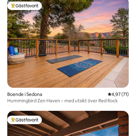
Gästfavorit
Populär gästfavorit
Boende i Sedona
4,97 av 5 i g
4,97 (71)
Hummingbird Zen Haven – med utsikt över Red Rock
Gästfavorit
Populär gästfavorit