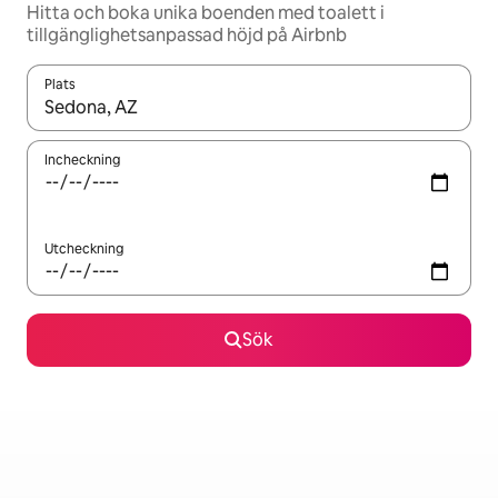
Hitta och boka unika boenden med toalett i
tillgänglighetsanpassad höjd på Airbnb
Plats
När resultaten är tillgängliga kan du navigera med upp- och ned
Incheckning
Utcheckning
Sök