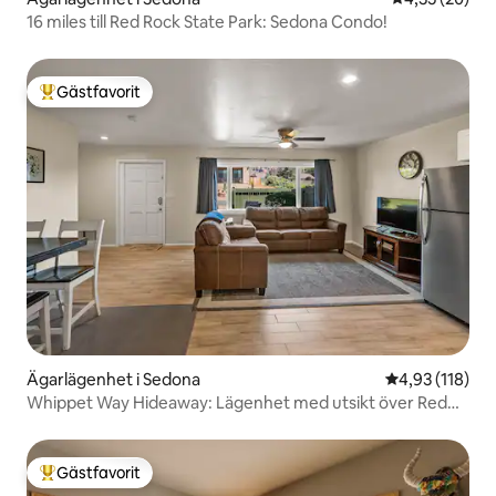
16 miles till Red Rock State Park: Sedona Condo!
Gästfavorit
Populär gästfavorit
Ägarlägenhet i Sedona
4,93 av 5 i ge
4,93 (118)
Whippet Way Hideaway: Lägenhet med utsikt över Red
Rock
Gästfavorit
Populär gästfavorit