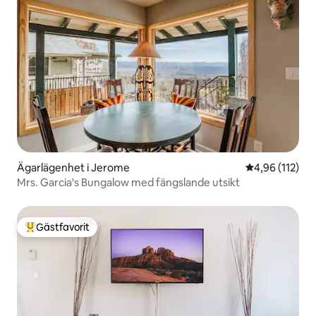
Ägarlägenhet i Jerome
4,96 av 5 i ge
4,96 (112)
Mrs. Garcia's Bungalow med fängslande utsikt
Gästfavorit
Populär gästfavorit