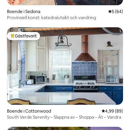
Boende i Sedona
5 av 5 i g
5 (64)
Provinsiell konst: katedralutsikt och vandring
Gästfavorit
Populär gästfavorit
Boende i Cottonwood
4,99 av 5 i g
4,99 (89)
South Verde Serenity – Slappna av – Shoppa – Ät – Vandra