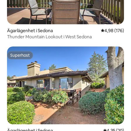
Ägarlägenhet i Sedona
4,98 av 5 i ge
4,98 (176)
Thunder Mountain Lookout i West Sedona
Superhost
Superhost
Ägarlägenhet i Sedona
4,35 av 5 i g
4,35 (20)