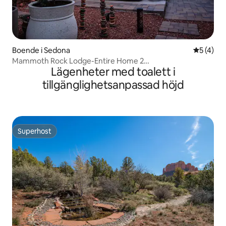
Boende i Sedona
5 av 5 i 
5 (4)
Mammoth Rock Lodge-Entire Home 2
Lägenheter med toalett i
bubbelpooler/Gameroom
tillgänglighetsanpassad höjd
Superhost
Superhost