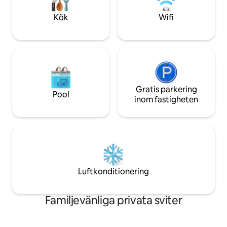
åkturer! Vår rymliga
skräddarsydd för 
Kök
Wifi
eller avkopplande.
Gratis parkering
Pool
inom fastigheten
Luftkonditionering
Familjevänliga privata sviter