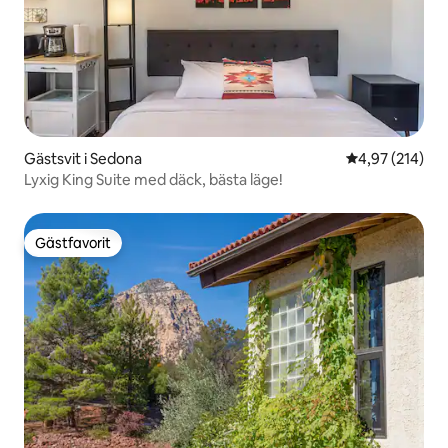
Gästsvit i Sedona
4,97 av 5 i ge
4,97 (214)
Lyxig King Suite med däck, bästa läge!
Gästfavorit
Gästfavorit