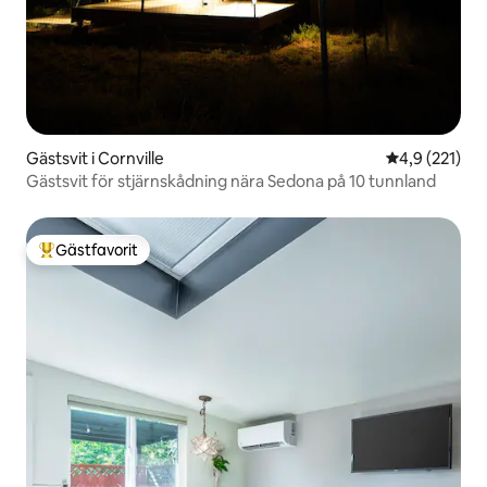
Gästsvit i Cornville
4,9 av 5 i ge
4,9 (221)
Gästsvit för stjärnskådning nära Sedona på 10 tunnland
Gästfavorit
Populär gästfavorit