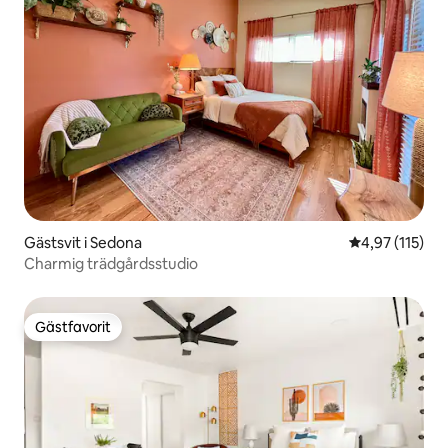
Gästsvit i Sedona
4,97 av 5 i ge
4,97 (115)
Charmig trädgårdsstudio
Gästfavorit
Gästfavorit