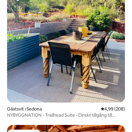
Gästsvit i Sedona
4,99 av 5 i ge
4,99 (208)
NYBYGGNATION - Trailhead Suite - Direkt tillgång till
vandringsleder