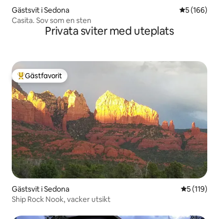
Gästsvit i Sedona
5 av 5 i ge
5 (166)
Casita. Sov som en sten
Privata sviter med uteplats
Gästfavorit
Populär gästfavorit
Gästsvit i Sedona
5 av 5 i ge
5 (119)
Ship Rock Nook, vacker utsikt