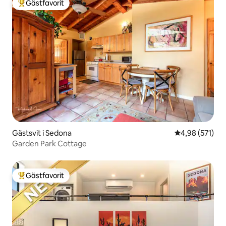
Gästfavorit
Populär gästfavorit
Gästsvit i Sedona
4,98 av 5 i ge
4,98 (571)
Garden Park Cottage
Gästfavorit
Populär gästfavorit