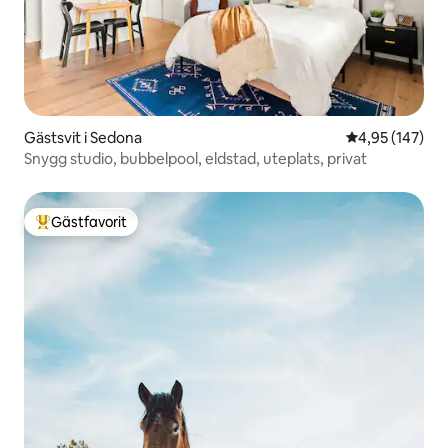
Gästsvit i Sedona
4,95 av 5 i ge
4,95 (147)
Snygg studio, bubbelpool, eldstad, uteplats, privat
Gästfavorit
Populär gästfavorit