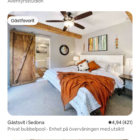
Äventyrsstudion
Gästfavorit
Gästfavorit
Gästsvit i Sedona
4,94 av 5 i ge
4,94 (421)
Privat bubbelpool - Enhet på övervåningen med utsikt!