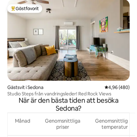
Gästfavorit
Populär gästfavorit
Gästsvit i Sedona
4,96 av 5 i ge
4,96 (480)
Studio Steps från vandringsleder! Red Rock Views
När är den bästa tiden att besöka
Sedona?
Månad
Genomsnittliga
Genomsnittlig
priser
temperatur