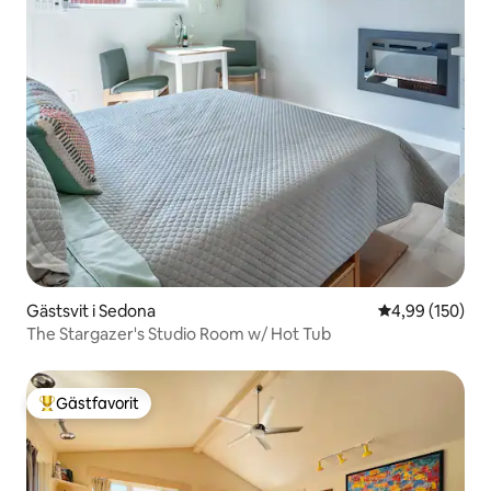
Gästsvit i Sedona
4,99 av 5 i ge
4,99 (150)
The Stargazer's Studio Room w/ Hot Tub
Gästfavorit
Populär gästfavorit