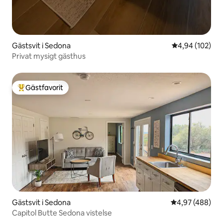
Gästsvit i Sedona
4,94 av 5 i ge
4,94 (102)
Privat mysigt gästhus
Gästfavorit
Populär gästfavorit
Gästsvit i Sedona
4,97 av 5 i ge
4,97 (488)
Capitol Butte Sedona vistelse