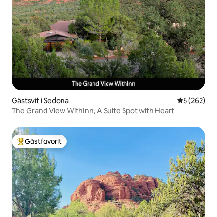
Gästsvit i Sedona
5 av 5 i ge
5 (262)
The Grand View WithInn, A Suite Spot with Heart
Gästfavorit
Populär gästfavorit