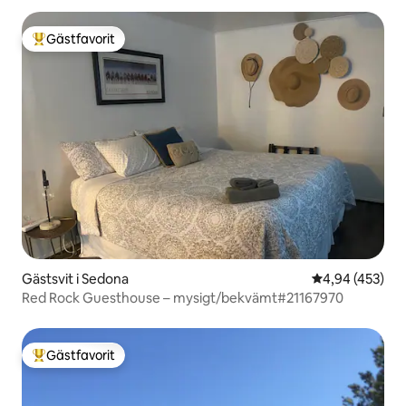
Gästfavorit
Populär gästfavorit
Gästsvit i Sedona
4,94 av 5 i ge
4,94 (453)
Red Rock Guesthouse – mysigt/bekvämt#21167970
Gästfavorit
Populär gästfavorit