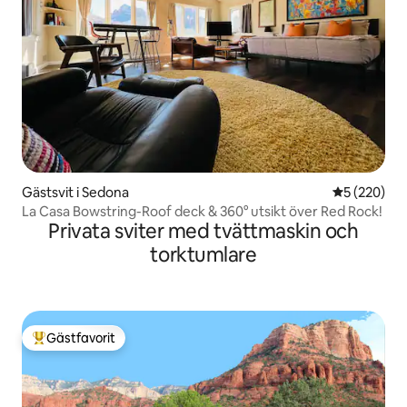
Gästsvit i Sedona
5 av 5 i ge
5 (220)
La Casa Bowstring-Roof deck & 360° utsikt över Red Rock!
Privata sviter med tvättmaskin och
torktumlare
Gästfavorit
Populär gästfavorit