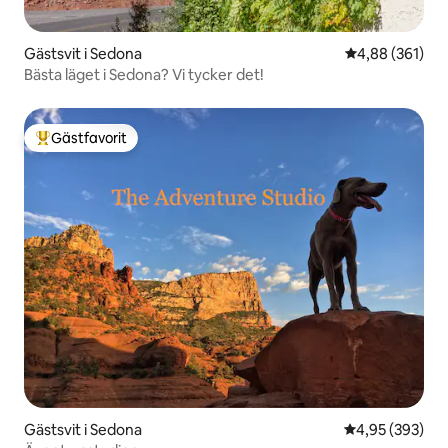
Gästsvit i Sedona
4,88 av 5 i ge
4,88 (361)
Bästa läget i Sedona? Vi tycker det!
Gästfavorit
Populär gästfavorit
Gästsvit i Sedona
4,95 av 5 i ge
4,95 (393)