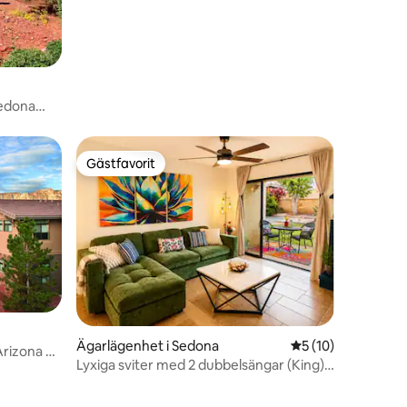
Sedona
Gästfavorit
Gästfavorit
Ägarlägenhet i Sedona
5 av 5 i genomsnit
5 (10)
en
Arizona 2
Lyxiga sviter med 2 dubbelsängar (King),
infraröd bastu + pickleball