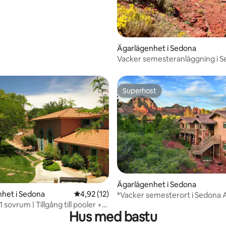
Ägarlägenhet i Sedona
Vacker semesteranläggning i 
Arizona 1 sovrum
Superhost
Superhost
Ägarlägenhet i Sedona
het i Sedona
4,92 av 5 i genomsnittligt betyg, 12 omdöm
4,92 (12)
*Vacker semesterort i Sedona 
 sovrum | Tillgång till pooler +
sovrum
Hus med bastu
ol | Nära Downtown