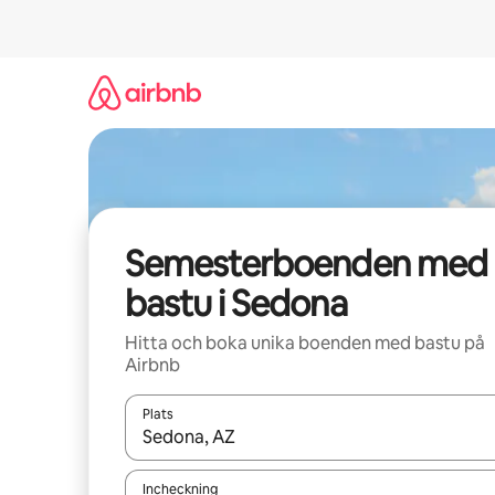
Hoppa
till
innehåll
Semesterboenden med
bastu i Sedona
Hitta och boka unika boenden med bastu på
Airbnb
Plats
När resultaten är tillgängliga kan du navigera me
Incheckning