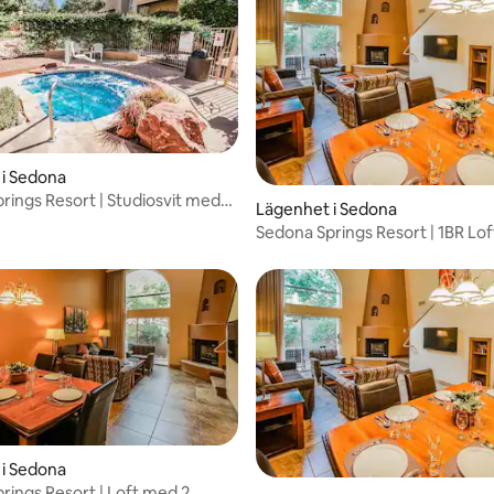
i Sedona
rings Resort | Studiosvit med
Lägenhet i Sedona
Sedona Springs Resort | 1BR Lo
balkong
i Sedona
rings Resort | Loft med 2