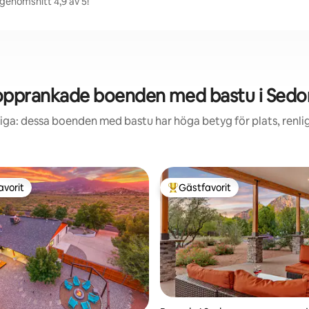
genomsnitt 4,9 av 5!
opprankade boenden med bastu i Sedo
iga: dessa boenden med bastu har höga betyg för plats, renl
avorit
Gästfavorit
gästfavorit
Populär gästfavorit