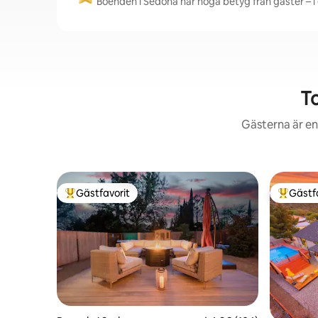
Boenden i Sedona har höga betyg från gäster – i 
T
Gästerna är en
Gästfavorit
Gästf
Populär gästfavorit
Populär 