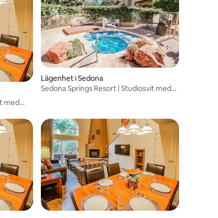
Lägenhet i Sedona
Sedona Springs Resort | Studiosvit med
balkong
ft med