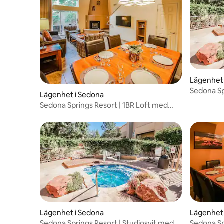
Lägenhet 
Sedona Sp
Lägenhet i Sedona
balkong
Sedona Springs Resort | 1BR Loft med
balkong
Lägenhet i Sedona
Lägenhet 
Sedona Springs Resort | Studiosvit med
Sedona Sp