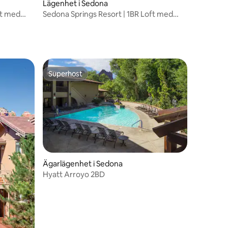
Lägenhet i Sedona
ft med
Sedona Springs Resort | 1BR Loft med
balkong
Superhost
Superhost
Ägarlägenhet i Sedona
en
Hyatt Arroyo 2BD