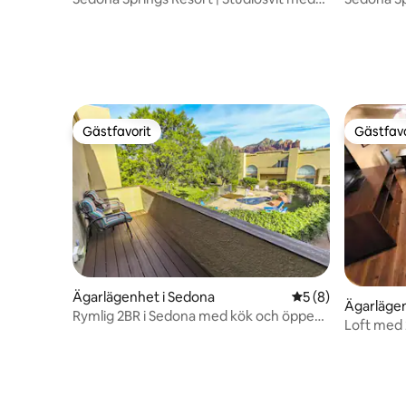
balkong
sovrum o
Gästfavorit
Gästfavo
Gästfavorit
Gästfavo
Ägarlägenhet i Sedona
5 av 5 i genomsni
5 (8)
Ägarlägen
Rymlig 2BR i Sedona med kök och öppen
Loft med 
spis
spis | Poo