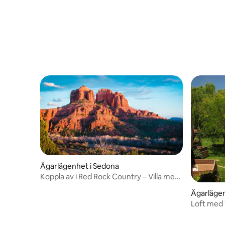
Ägarlägenhet i Sedona
Koppla av i Red Rock Country – Villa med
1 sovrum i Sedona
Ägarlägen
Loft med 1
bubbelpo