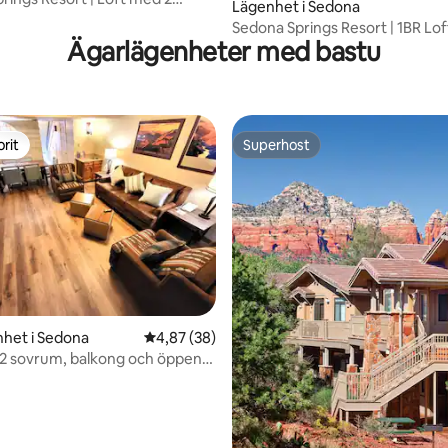
Lägenhet i Sedona
ch balkong
Sedona Springs Resort | 1BR Lo
Ägarlägenheter med bastu
balkong
rit
Superhost
rit
Superhost
ttligt betyg, 8 omdömen
het i Sedona
4,87 av 5 i genomsnittligt betyg, 38 omdöm
4,87 (38)
2 sovrum, balkong och öppen
l + bubbelpool