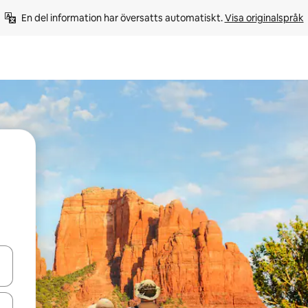
En del information har översatts automatiskt. 
Visa originalspråk
d upp- och nedåtpilarna eller utforska genom att trycka eller svepa.