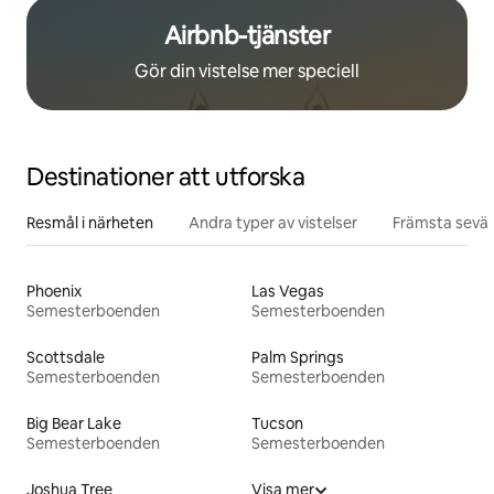
Airbnb-tjänster
Gör din vistelse mer speciell
Destinationer att utforska
Resmål i närheten
Andra typer av vistelser
Främsta sevär
Phoenix
Las Vegas
Semesterboenden
Semesterboenden
Scottsdale
Palm Springs
Semesterboenden
Semesterboenden
Big Bear Lake
Tucson
Semesterboenden
Semesterboenden
Joshua Tree
Visa mer