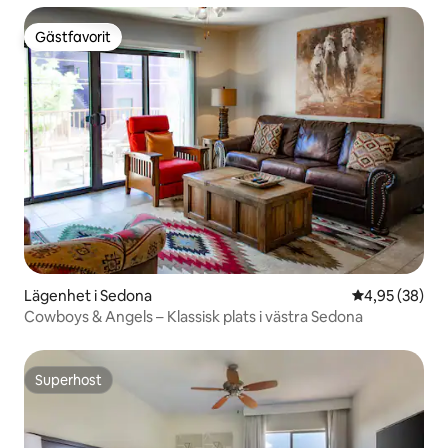
Gästfavorit
Gästfavorit
Lägenhet i Sedona
4,95 av 5 i g
4,95 (38)
Cowboys & Angels – Klassisk plats i västra Sedona
Superhost
Superhost