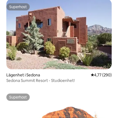
Superhost
Superhost
Lägenhet i Sedona
4,77 av 5 i ge
4,77 (290)
Sedona Summit Resort - Studioenhet!
Superhost
Superhost