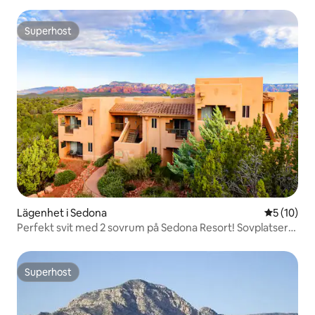
Superhost
Superhost
Lägenhet i Sedona
5 av 5 i g
5 (10)
Perfekt svit med 2 sovrum på Sedona Resort! Sovplatser
för 6!
Superhost
Superhost