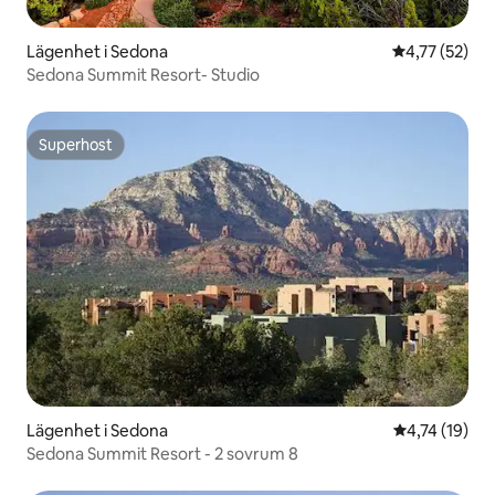
Lägenhet i Sedona
4,77 av 5 i g
4,77 (52)
Sedona Summit Resort- Studio
Superhost
Superhost
Lägenhet i Sedona
4,74 av 5 i g
4,74 (19)
Sedona Summit Resort - 2 sovrum 8