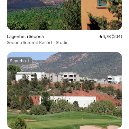
Lägenhet i Sedona
4,78 av 5 i ge
4,78 (204)
Sedona Summit Resort - Studio
Superhost
Superhost