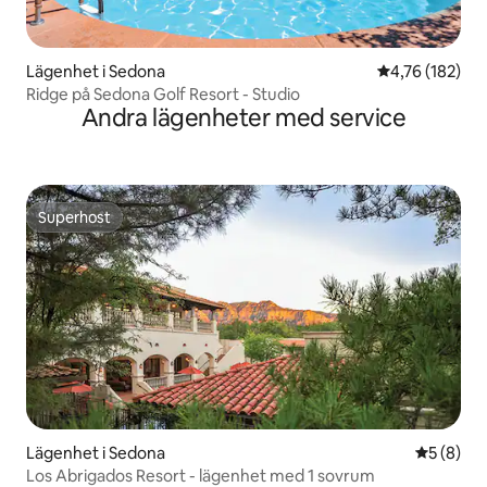
Lägenhet i Sedona
4,76 av 5 i ge
4,76 (182)
Ridge på Sedona Golf Resort - Studio
Andra lägenheter med service
Superhost
Superhost
Lägenhet i Sedona
5 av 5 i 
5 (8)
Los Abrigados Resort - lägenhet med 1 sovrum