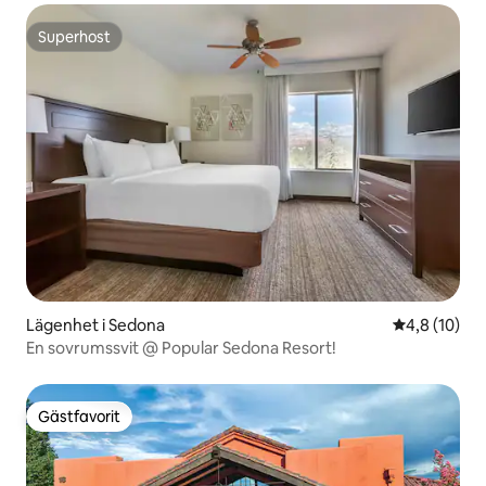
Superhost
Superhost
Lägenhet i Sedona
4,8 av 5 i g
4,8 (10)
En sovrumssvit @ Popular Sedona Resort!
Gästfavorit
Gästfavorit