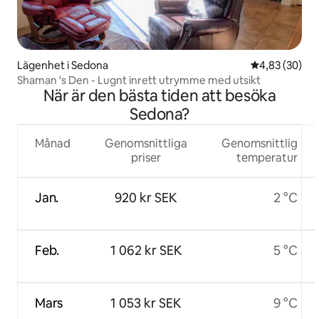
Lägenhet i Sedona
4,83 av 5 i g
4,83 (30)
Shaman 's Den - Lugnt inrett utrymme med utsikt
När är den bästa tiden att besöka
Sedona?
Månad
Genomsnittliga
Genomsnittlig
priser
temperatur
Jan.
920 kr SEK
2 °C
Feb.
1 062 kr SEK
5 °C
Mars
1 053 kr SEK
9 °C