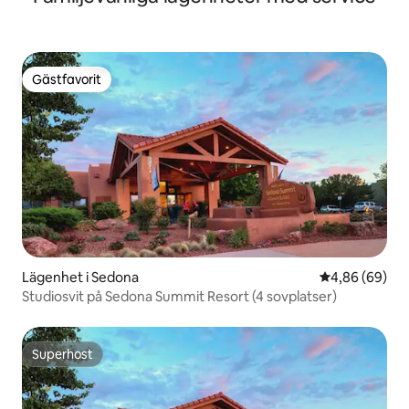
Gästfavorit
Gästfavorit
Lägenhet i Sedona
4,86 av 5 i g
4,86 (69)
Studiosvit på Sedona Summit Resort (4 sovplatser)
Superhost
Superhost