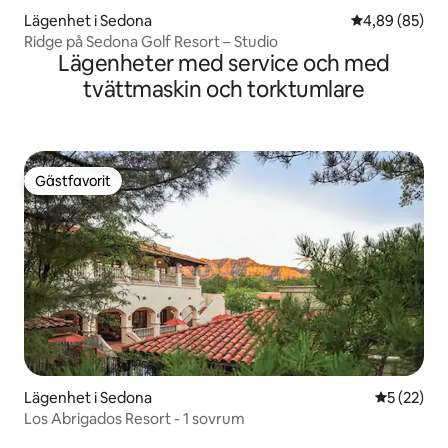
Lägenhet i Sedona
4,89 av 5 i g
4,89 (85)
Ridge på Sedona Golf Resort – Studio
Lägenheter med service och med
tvättmaskin och torktumlare
Gästfavorit
Gästfavorit
Lägenhet i Sedona
5 av 5 i g
5 (22)
Los Abrigados Resort - 1 sovrum