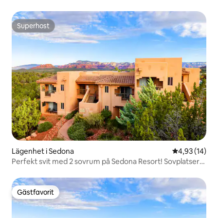
Superhost
Superhost
Lägenhet i Sedona
4,93 av 5 i g
4,93 (14)
Perfekt svit med 2 sovrum på Sedona Resort! Sovplatser
för 6!
Gästfavorit
Gästfavorit