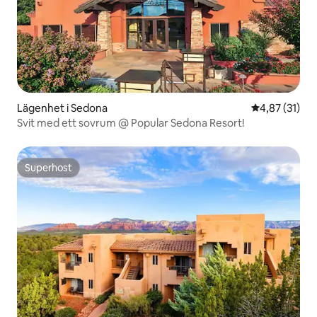
Lägenhet i Sedona
4,87 av 5 i g
4,87 (31)
Svit med ett sovrum @ Popular Sedona Resort!
Superhost
Superhost