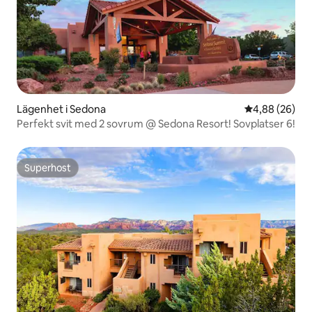
Lägenhet i Sedona
4,88 av 5 i g
4,88 (26)
Perfekt svit med 2 sovrum @ Sedona Resort! Sovplatser 6!
Superhost
Superhost