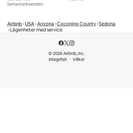
Semesterboenden
Airbnb
USA
Arizona
Coconino County
Sedona
Lägenheter med service
© 2026 Airbnb, Inc.
Integritet
Villkor