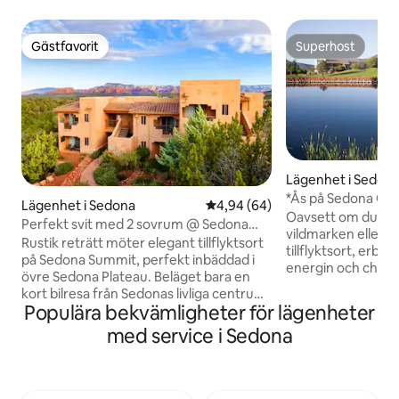
Gästfavorit
Superhost
Gästfavorit
Superhost
Lägenhet i Sedon
*Ås på Sedona Golf
Lägenhet i Sedona
4,94 av 5 i genomsnittligt bet
4,94 (64)
rymmer 4
Oavsett om du läng
Perfekt svit med 2 sovrum @ Sedona
vildmarken eller 
Resort! Sovplatser 6!
Rustik reträtt möter elegant tillflyktsort
tillflyktsort, erbj
på Sedona Summit, perfekt inbäddad i
energin och charm
övre Sedona Plateau. Beläget bara en
destination den pe
kort bilresa från Sedonas livliga centrum.
Ridge on Sedona Go
Populära bekvämligheter för lägenheter
• Gäst som checkar in måste vara 21 år
majestätiskt upp 
eller äldre med giltig ID-handling. •
med service i Sedona
och har rymligt b
Gästen måste ha ett betal-/kreditkort
i resort-stil och a
för att sätta en återbetalningsbar
hemifrån. Njut av
säkerhetsdeposition på 100 USD. •
bekvämligheten m
Namnet på bokningen måste matcha