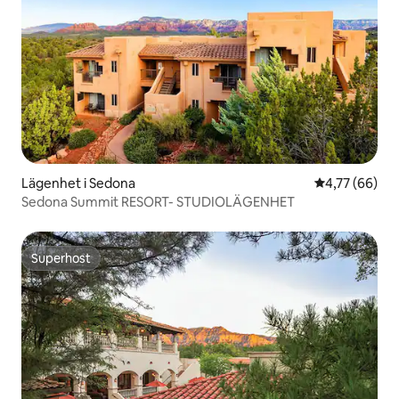
Lägenhet i Sedona
4,77 av 5 i g
4,77 (66)
Sedona Summit RESORT- STUDIOLÄGENHET
Superhost
Superhost