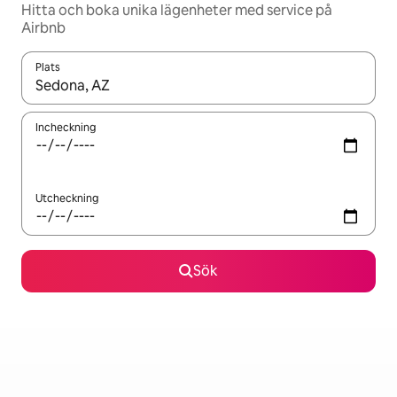
Hitta och boka unika lägenheter med service på
Airbnb
Plats
När resultaten är tillgängliga kan du navigera med upp- och ned
Incheckning
Utcheckning
Sök