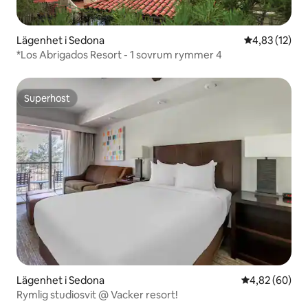
Lägenhet i Sedona
4,83 av 5 i g
4,83 (12)
*Los Abrigados Resort - 1 sovrum rymmer 4
Superhost
Superhost
Lägenhet i Sedona
4,82 av 5 i g
4,82 (60)
Rymlig studiosvit @ Vacker resort!