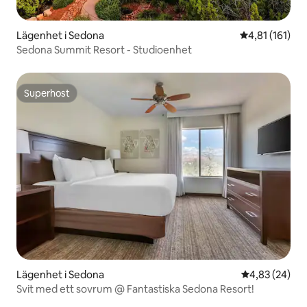
Lägenhet i Sedona
4,81 av 5 i g
4,81 (161)
Sedona Summit Resort - Studioenhet
Superhost
Superhost
Lägenhet i Sedona
4,83 av 5 i g
4,83 (24)
Svit med ett sovrum @ Fantastiska Sedona Resort!