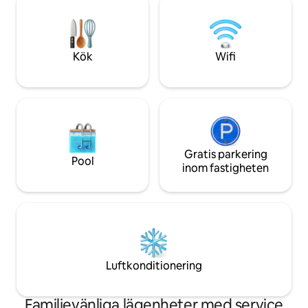
som ligger i direkt 
fotolegitimation vid incheckning. •
semesterorten ell
Observera att WiFi och mobiltäckning är
Sedonas berömda s
begränsad i Sedona. Rekommenderas
eller Jeep-tur.
inte att bo om du behöver starka
Kök
Wifi
anslutningar till jobbet.
Gratis parkering
Pool
inom fastigheten
Luftkonditionering
Familjevänliga lägenheter med service