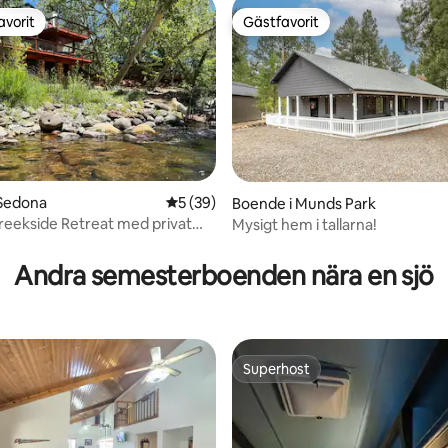
avorit
Gästfavorit
gästfavorit
Gästfavorit
 Sedona
5 av 5 i genomsnittligt betyg, 39 omdöm
5 (39)
Boende i Munds Park
eekside Retreat med privat
Mysigt hem i tallarna!
tligt betyg, 27 omdömen
ll bäck
Andra semesterboenden nära en sjö
Superhost
Superhost