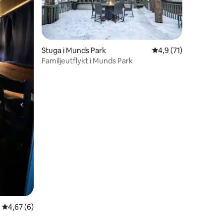
Stuga i Munds Park
4,9 av 5 i genomsni
4,9 (71)
Familjeutflykt i Munds Park
4,67 av 5 i genomsnittligt betyg, 6 omdömen
4,67 (6)