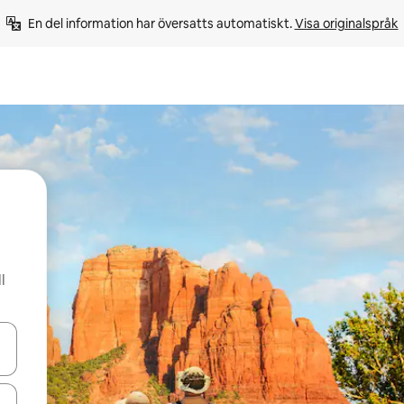
En del information har översatts automatiskt. 
Visa originalspråk
l
d upp- och nedåtpilarna eller utforska genom att trycka eller svepa.