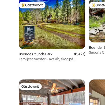
Gästfavorit
Gästf
Populär gästfavorit
Populär 
Boende i
Sedona Cr
Boende i Munds Park
5 av 5 i genomsnit
5 (27)
tillgång ti
Familjesemester – avskilt, skog på
baksidan, spelrum
Gästfavorit
Gästfavorit