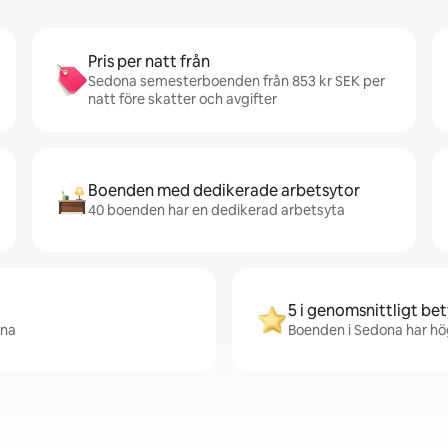
Pris per natt från
Sedona semesterboenden från 853 kr SEK per
natt före skatter och avgifter
Boenden med dedikerade arbetsytor
40 boenden har en dedikerad arbetsyta
5 i genomsnittligt be
ona
Boenden i Sedona har hög