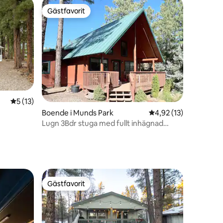
Gästfavorit
Gästfavorit
en
5 av 5 i genomsnittligt betyg, 13 omdömen
5 (13)
Boende i Munds Park
4,92 av 5 i genomsnit
4,92 (13)
Lugn 3Bdr stuga med fullt inhägnad
bakgård
Gästfavorit
Gästfavorit