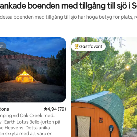
ankade boenden med tillgång till sjö i 
dessa boenden med tillgång till sjö har höga betyg för plats,
st
Gästfavorit
st
Populär gästfavorit
tligt betyg, 50 omdömen
edona
4,94 av 5 i genomsnittligt betyg, 79 omdöm
4,94 (79)
amping vid Oak Creek med
arth
 i Earth Lotus Belle-jurten på
the Heavens. Detta unika
n skryta med att vara en