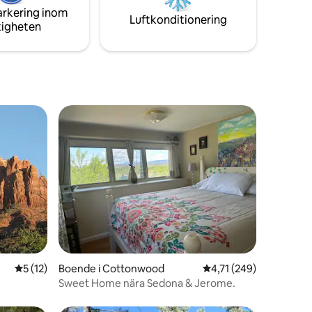
arkering inom
å en
Luftkonditionering
tigheten
 naturens
en
5 av 5 i genomsnittligt betyg, 12 omdömen
5 (12)
Boende i Cottonwood
4,71 av 5 i genomsnitt
4,71 (249)
Sweet Home nära Sedona & Jerome.