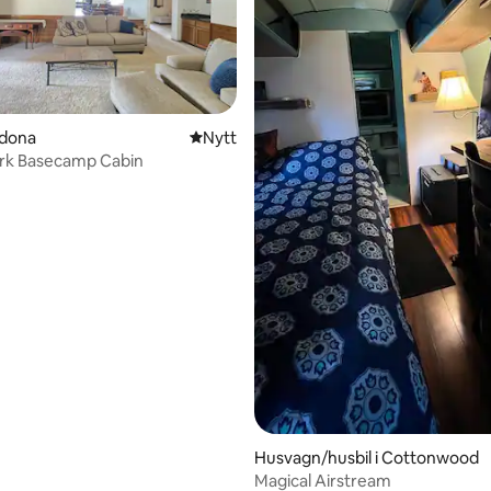
tligt betyg, 72 omdömen
edona
Nytt ställe att bo på
Nytt
rk Basecamp Cabin
Husvagn/husbil i Cottonwood
Magical Airstream