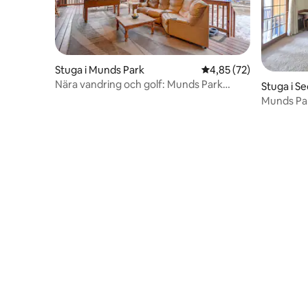
Stuga i Munds Park
4,85 av 5 i genomsnit
4,85 (72)
Nära vandring och golf: Munds Park
Stuga i S
Cabin w/ Deck!
Munds Pa