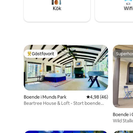
Kök
Wifi
Gästfavorit
Superho
Populär gästfavorit
Superho
Boende i Munds Park
4,98 av 5 i genomsnit
4,98 (46)
Beartree House & Loft - Stort boende
nära Flagstaff
Boende i
Wild Stall
koncept/