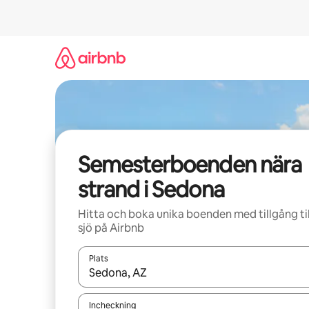
Hoppa
till
innehåll
Semesterboenden nära
strand i Sedona
Hitta och boka unika boenden med tillgång til
sjö på Airbnb
Plats
När resultaten är tillgängliga kan du navigera me
Incheckning