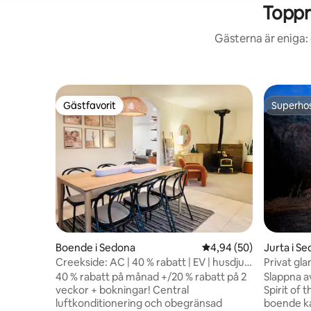
Toppr
Gästerna är eniga: 
Gästfavorit
Superho
Gästfavorit
Superho
Boende i Sedona
4,94 av 5 i genomsnit
4,94 (50)
Jurta i S
Creekside: AC | 40 % rabatt | EV | husdjur
Privat gl
| starlink
eldstad: E
40 % rabatt på månad +/20 % rabatt på 2
Slappna av
veckor + bokningar! Central
Spirit of 
luftkonditionering och obegränsad
boende ka