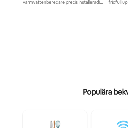
varmvattenberedare precis installerad!
fridfull u
Koppla av med hela familjen i denna
naturen på
fridfulla dolda pärla utanför Red Rock
nationell skog 
Loop & Cimarron Ridge.
unika boenden
Designmöblerad, med prisbelönta Helix-
Creek erb
madrasser och fina sängkläder/kuddar,
glampingb
bekvämligheterna i denna mysiga
ekologisk
tillflyktsort vid bäcken är perfekt efter
badhus o
närliggande vandringar och stigar.
sittplats
(Crescent Moon) Koppla av med en
hit för at
sångskål. Didgeridoo. Titta på rådjur som
och njuta
betar på tomten. Rent välsmakande
platser m
Sedona-vatten. Harmoni på begäran, in
nätter.
och ut.
Populära bekv