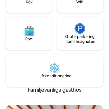
Kök
Wifi
baslägret för din oförglömliga Sedona-
semester.
Gratis parkering
Pool
inom fastigheten
Luftkonditionering
Familjevänliga gästhus