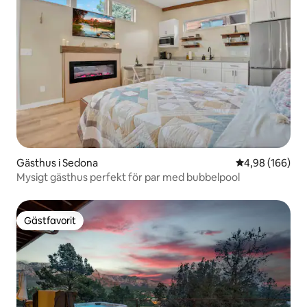
Gästhus i Sedona
4,98 av 5 i ge
4,98 (166)
Mysigt gästhus perfekt för par med bubbelpool
Gästfavorit
Gästfavorit