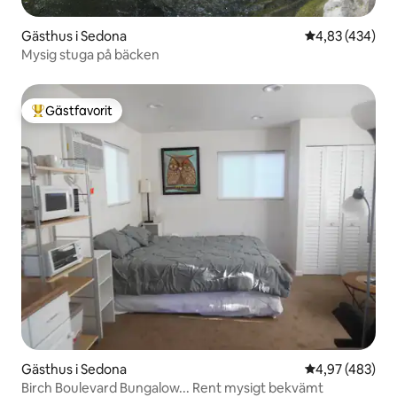
Gästhus i Sedona
4,83 av 5 i ge
4,83 (434)
Mysig stuga på bäcken
Gästfavorit
Populär gästfavorit
Gästhus i Sedona
4,97 av 5 i ge
4,97 (483)
Birch Boulevard Bungalow... Rent mysigt bekvämt