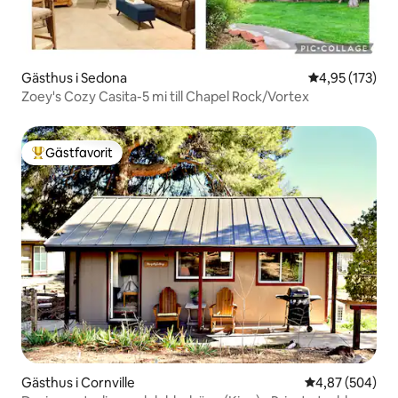
Gästhus i Sedona
4,95 av 5 i ge
4,95 (173)
Zoey's Cozy Casita-5 mi till Chapel Rock/Vortex
Gästfavorit
Populär gästfavorit
Gästhus i Cornville
4,87 av 5 i ge
4,87 (504)