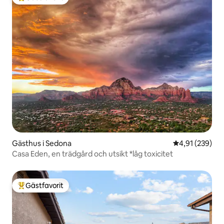
Populär gästfavorit
Gästhus i Sedona
4,91 av 5 i ge
4,91 (239)
Casa Eden, en trädgård och utsikt *låg toxicitet
Gästfavorit
Populär gästfavorit