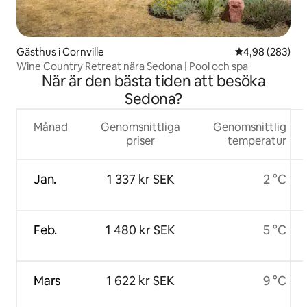
Gästhus i Cornville
4,98 av 5 i ge
4,98 (283)
Wine Country Retreat nära Sedona | Pool och spa
När är den bästa tiden att besöka
Sedona?
Månad
Genomsnittliga
Genomsnittlig
priser
temperatur
Jan.
1 337 kr SEK
2 °C
Feb.
1 480 kr SEK
5 °C
Mars
1 622 kr SEK
9 °C