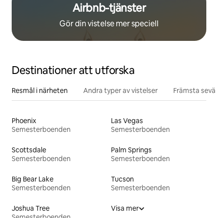
Airbnb-tjänster
Gör din vistelse mer speciell
Destinationer att utforska
Resmål i närheten
Andra typer av vistelser
Främsta sevär
Phoenix
Las Vegas
Semesterboenden
Semesterboenden
Scottsdale
Palm Springs
Semesterboenden
Semesterboenden
Big Bear Lake
Tucson
Semesterboenden
Semesterboenden
Joshua Tree
Visa mer
Semesterboenden