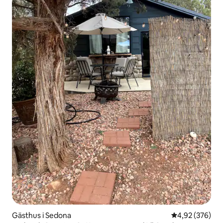
Gästhus i Sedona
4,92 av 5 i ge
4,92 (376)