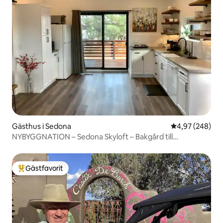
Gästhus i Sedona
4,97 av 5 i ge
4,97 (248)
NYBYGGNATION – Sedona Skyloft – Bakgård till
vandringsleder
Gästfavorit
Populär gästfavorit