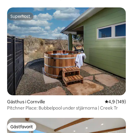
Superhost
Superhost
Gästhus i Cornville
4,9 av 5 i ge
4,9 (149)
Pitchner Place: Bubbelpool under stjärnorna | Creek Tr
Gästfavorit
Gästfavorit