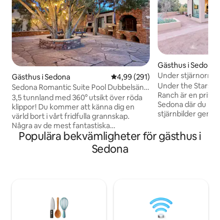
Gästhus i Sedona
Under stjärnorna C
Gästhus i Sedona
4,99 av 5 i genomsnittligt bety
4,99 (291)
Sedonascape Ran
Under the Stars C
Sedona Romantic Suite Pool Dubbelsäng
Ranch är en privat t
(King) Fantastisk utsikt
3,5 tunnland med 360° utsikt över röda
Sedona där du kan
klippor! Du kommer att känna dig en
stjärnbilder genom
värld bort i vårt fridfulla grannskap.
utomhusbadkar un
Några av de mest fantastiska
koppla av vid elds
Populära bekvämligheter för gästhus i
obehindrade panoramautsikterna i
Thunder Mountain.
området. Nära bästa vandringsleder
Sedona
bästa vandringsle
Thunder Mountain, Boynton Canyon,
och staden, men än
Long Canyon och mountainbikeleder.
avskilt. Perfekt fö
Enkel åtkomst till några av de bästa
årsdagar eller solo
lederna och restaurangerna i Sedona!
till vandrings- och
Oavsett om du är här för att erövra
boendet, så att du 
lederna, utforska virvlarna eller helt
folkmasso
enkelt koppla av och ladda batterierna
vid poolen, är vårt boende den perfekta