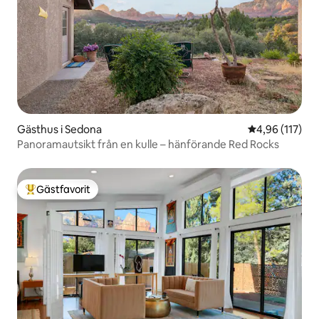
Gästhus i Sedona
4,96 av 5 i ge
4,96 (117)
Panoramautsikt från en kulle – hänförande Red Rocks
Gästfavorit
Populär gästfavorit