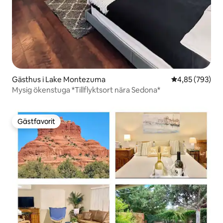
Gästhus i Lake Montezuma
4,85 av 5 i ge
4,85 (793)
Mysig ökenstuga *Tillflyktsort nära Sedona*
Gästfavorit
Gästfavorit