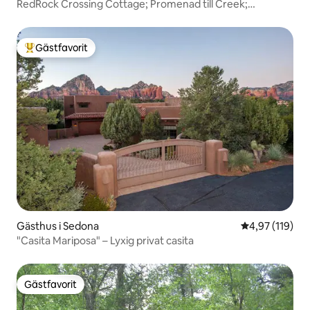
RedRock Crossing Cottage; Promenad till Creek;
Bubbelpool!
Gästfavorit
Populär gästfavorit
Gästhus i Sedona
4,97 av 5 i ge
4,97 (119)
"Casita Mariposa" – Lyxig privat casita
Gästfavorit
Gästfavorit