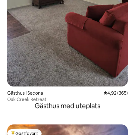
Gästhus i Sedona
4,92 av 5 i ge
4,92 (365)
Oak Creek Retreat
Gästhus med uteplats
Gästfavorit