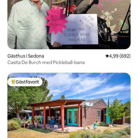
Gästhus i Sedona
4,99 av 5 i ge
4,99 (692)
Casita De Burch med Pickleball-bana
Gästfavorit
Populär gästfavorit