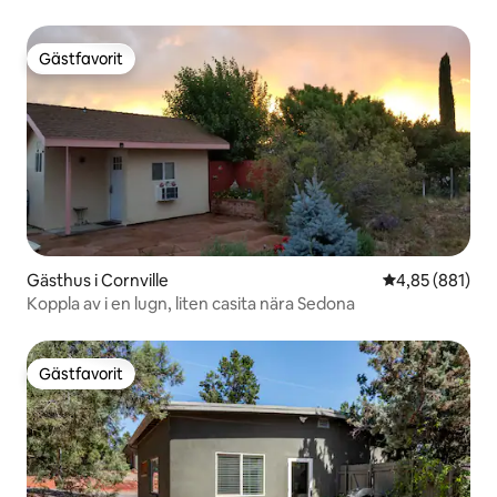
Gästfavorit
Gästfavorit
Gästhus i Cornville
4,85 av 5 i ge
4,85 (881)
Koppla av i en lugn, liten casita nära Sedona
Gästfavorit
Gästfavorit