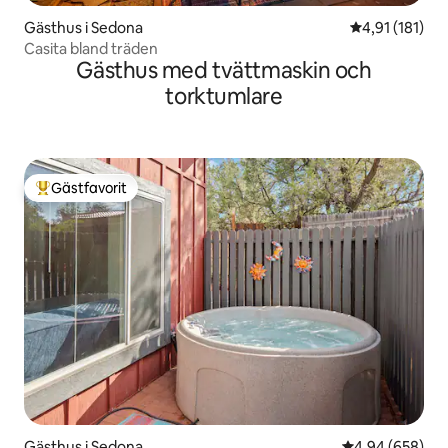
Gästhus i Sedona
4,91 av 5 i g
4,91 (181)
Casita bland träden
Gästhus med tvättmaskin och
torktumlare
Gästfavorit
Populär gästfavorit
Gästhus i Sedona
4,94 av 5 i ge
4,94 (658)