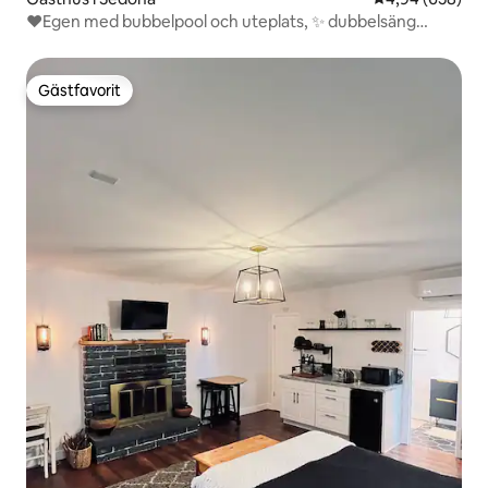
❤️Egen med bubbelpool och uteplats, ✨ dubbelsäng
Vandra, Vortex★
Gästfavorit
Gästfavorit