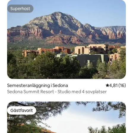
Superhost
Superhost
Semesteranläggning i Sedona
4,81 av 5 i g
4,81 (16)
Sedona Summit Resort - Studio med 4 sovplatser
Gästfavorit
Gästfavorit