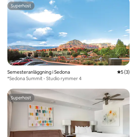
Superhost
Superhost
Semesteranläggning i Sedona
5 av 5 i 
5 (3)
*Sedona Summit - Studio rymmer 4
Superhost
Superhost