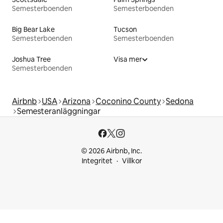
Semesterboenden
Semesterboenden
Big Bear Lake
Tucson
Semesterboenden
Semesterboenden
Joshua Tree
Visa mer
Semesterboenden
Airbnb
USA
Arizona
Coconino County
Sedona
Semesteranläggningar
© 2026 Airbnb, Inc.
Integritet
Villkor