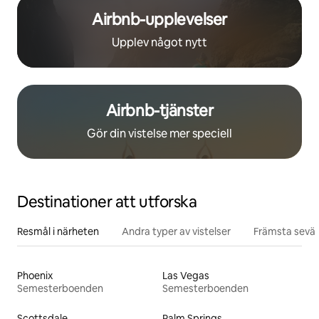
Airbnb-upplevelser
Upplev något nytt
Airbnb-tjänster
Gör din vistelse mer speciell
Destinationer att utforska
Resmål i närheten
Andra typer av vistelser
Främsta sevär
Phoenix
Las Vegas
Semesterboenden
Semesterboenden
Scottsdale
Palm Springs