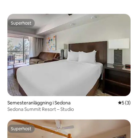
Superhost
Superhost
Semesteranläggning i Sedona
5 av 5 i 
5 (3)
Sedona Summit Resort – Studio
Superhost
Superhost