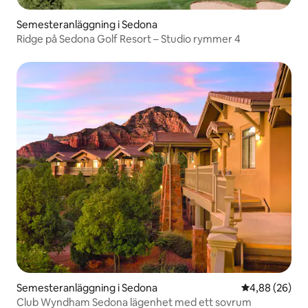
Semesteranläggning i Sedona
Ridge på Sedona Golf Resort – Studio rymmer 4
Semesteranläggning i Sedona
4,88 av 5 i g
4,88 (26)
Club Wyndham Sedona lägenhet med ett sovrum