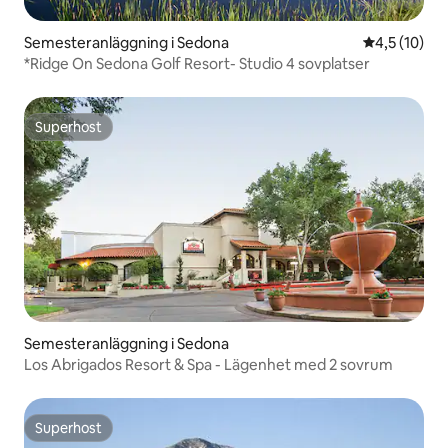
Semesteranläggning i Sedona
4,5 av 5 i g
4,5 (10)
*Ridge On Sedona Golf Resort- Studio 4 sovplatser
Superhost
Superhost
Semesteranläggning i Sedona
Los Abrigados Resort & Spa - Lägenhet med 2 sovrum
Superhost
Superhost