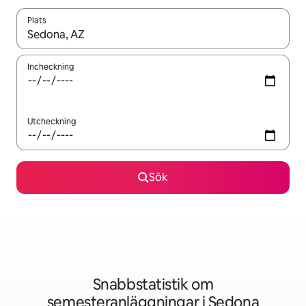
Plats
När resultaten är tillgängliga kan du navigera med upp- och ned
Incheckning
Utcheckning
Sök
Snabbstatistik om
semesteranläggningar i Sedona