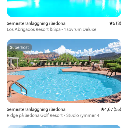
Semesteranläggning i Sedona
5 av 5 i 
5 (3)
Los Abrigados Resort & Spa - 1 sovrum Deluxe
Superhost
Superhost
Semesteranläggning i Sedona
4,67 av 5 i g
4,67 (55)
Ridge på Sedona Golf Resort - Studio rymmer 4