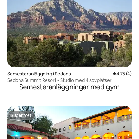
Semesteranläggning i Sedona
4,75 av 5 i
4,75 (4)
Sedona Summit Resort - Studio med 4 sovplatser
Semesteranläggningar med gym
Superhost
Superhost