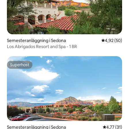
Semesteranläggning i Sedona
4,92 av 5 i g
4,92 (50)
Los Abrigados Resort and Spa - 1 BR
Superhost
Superhost
Semesteranläggning i Sedona
4,77 av 5 i 
4,77 (31)