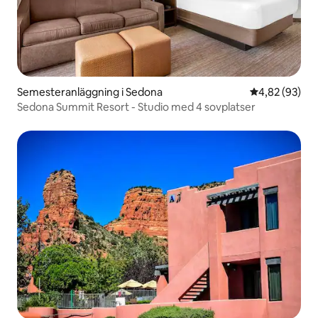
Semesteranläggning i Sedona
4,82 av 5 i g
4,82 (93)
Sedona Summit Resort - Studio med 4 sovplatser