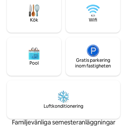
vardagsrum och utomhusutrymme –
kaffebryggare, m
perfekt för par, familjer eller alla som
moderna vitvaror.
söker en lugn flykt i naturens skönhet
bara några minuter från Sedonas
Kök
Wifi
pulserande centrum.
Gratis parkering
Pool
inom fastigheten
Luftkonditionering
Familjevänliga semesteranläggningar