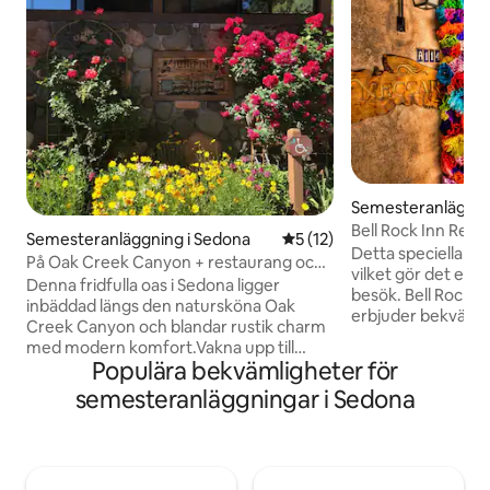
Semesteranläggni
Bell Rock Inn Reso
Semesteranläggning i Sedona
5 av 5 i genomsnittligt be
5 (12)
sovplats för 2–4 g
Detta speciella ställ
På Oak Creek Canyon + restaurang och
vilket gör det enke
kök på plats
Denna fridfulla oas i Sedona ligger
besök. Bell Rock I
inbäddad längs den natursköna Oak
erbjuder bekväm
Creek Canyon och blandar rustik charm
fantastisk utsikt 
med modern komfort.Vakna upp till
som omger resorte
Populära bekvämligheter för
ljudet av rinnande vatten, njut av kaffe
utomhuspoolen, b
på din privata altan omgiven av röda
semesteranläggningar i Sedona
bekväma läget när
klippor, eller mys upp dig vid den öppna
lokala attraktioner
spisen efter en dag med att utforska
rymligt sovrum och
närliggande leder.Varje rymligt hus vid
badrum, vardagsr
en bäck har ett fullt utrustat kök,
delkök utrustat m