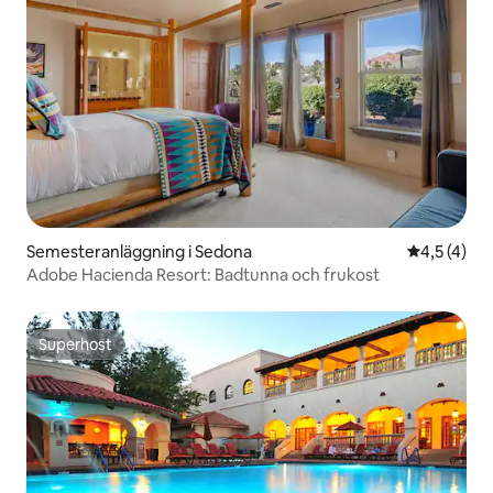
Semesteranläggning i Sedona
4,5 av 5 i
4,5 (4)
Adobe Hacienda Resort: Badtunna och frukost
Superhost
Superhost