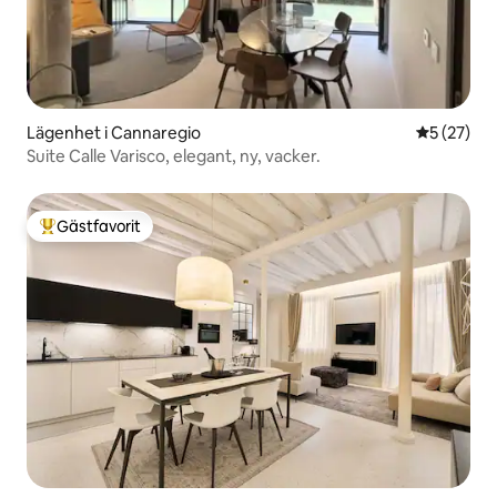
Lägenhet i Cannaregio
5 av 5 i g
5 (27)
Suite Calle Varisco, elegant, ny, vacker.
Gästfavorit
Populär gästfavorit