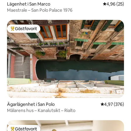
Lägenhet i San Marco
4,96 av 5 i g
4,96 (25)
Maestrale – San Polo Palace 1976
Gästfavorit
Populär gästfavorit
Ägarlägenhet i San Polo
4,97 av 5 i ge
4,97 (376)
Målarens hus – Kanalutsikt – Rialto
Gästfavorit