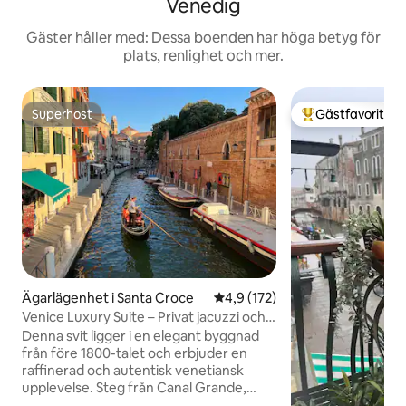
Venedig
Gäster håller med: Dessa boenden har höga betyg för
plats, renlighet och mer.
Superhost
Gästfavorit
Superhost
Populär gästfavor
Ägarlägenhet i Santa Croce
4,9 av 5 i genomsnittligt bet
4,9 (172)
Venice Luxury Suite – Privat jacuzzi och
design
Denna svit ligger i en elegant byggnad
från före 1800-talet och erbjuder en
raffinerad och autentisk venetiansk
upplevelse. Steg från Canal Grande,
ligger det 5 minuters promenad från