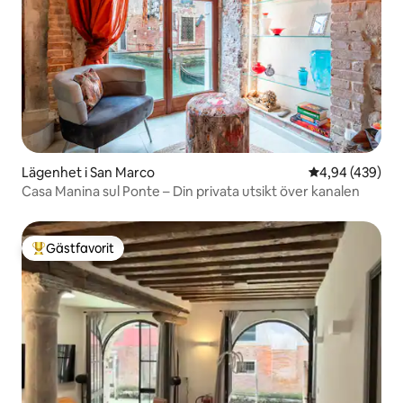
Lägenhet i San Marco
4,94 av 5 i ge
4,94 (439)
Casa Manina sul Ponte – Din privata utsikt över kanalen
Gästfavorit
Populär gästfavorit