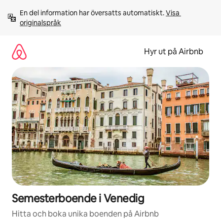
Hoppa
En del information har översatts automatiskt. 
Visa 
till
originalspråk
innehåll
Hyr ut på Airbnb
Semesterboende i Venedig
Hitta och boka unika boenden på Airbnb