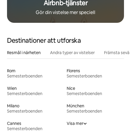
Airbnb-tjänster
Gör din vistelse mer speciell
Destinationer att utforska
Resmål i närheten
Andra typer av vistelser
Främsta sevär
Rom
Florens
Semesterboenden
Semesterboenden
Wien
Nice
Semesterboenden
Semesterboenden
Milano
München
Semesterboenden
Semesterboenden
Cannes
Visa mer
Semesterboenden