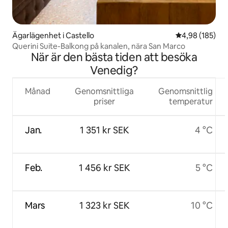
Ägarlägenhet i Castello
4,98 av 5 i ge
4,98 (185)
Querini Suite-Balkong på kanalen, nära San Marco
När är den bästa tiden att besöka
Venedig?
Månad
Genomsnittliga
Genomsnittlig
priser
temperatur
Jan.
1 351 kr SEK
4 °C
Feb.
1 456 kr SEK
5 °C
Mars
1 323 kr SEK
10 °C