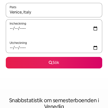
Plats
När resultaten är tillgängliga kan du navigera med upp- och ned
Incheckning
Utcheckning
Sök
Snabbstatistik om semesterboenden i
Venedig