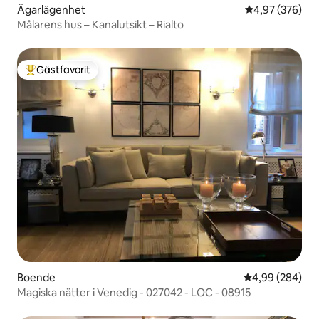
Ägarlägenhet
4,97 av 5 i ge
4,97 (376)
Målarens hus – Kanalutsikt – Rialto
Gästfavorit
Populär gästfavorit
Boende
4,99 av 5 i ge
4,99 (284)
Magiska nätter i Venedig - 027042 - LOC - 08915