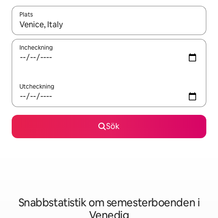
Plats
När resultaten är tillgängliga kan du navigera med upp- och ned
Incheckning
Utcheckning
Sök
Snabbstatistik om semesterboenden i
Venedig