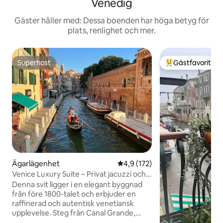
Venedig
Gäster håller med: Dessa boenden har höga betyg för
plats, renlighet och mer.
Superhost
Gästfavorit
Superhost
Populär gästfavor
Ägarlägenhet
4,9 av 5 i genomsnittligt bet
4,9 (172)
Venice Luxury Suite – Privat jacuzzi och
design
Denna svit ligger i en elegant byggnad
från före 1800-talet och erbjuder en
raffinerad och autentisk venetiansk
upplevelse. Steg från Canal Grande,
ligger det 5 minuters promenad från