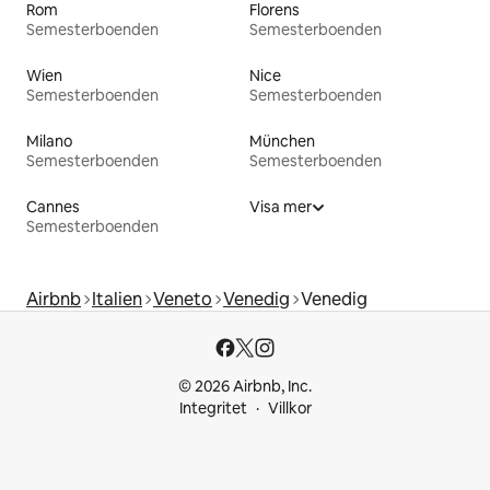
Rom
Florens
Semesterboenden
Semesterboenden
Wien
Nice
Semesterboenden
Semesterboenden
Milano
München
Semesterboenden
Semesterboenden
Cannes
Visa mer
Semesterboenden
Airbnb
Italien
Veneto
Venedig
Venedig
© 2026 Airbnb, Inc.
Integritet
Villkor