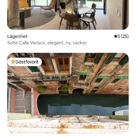
Lägenhet
5 av 5 i g
5 (25)
Suite Calle Varisco, elegant, ny, vacker.
Gästfavorit
Populär gästfavorit