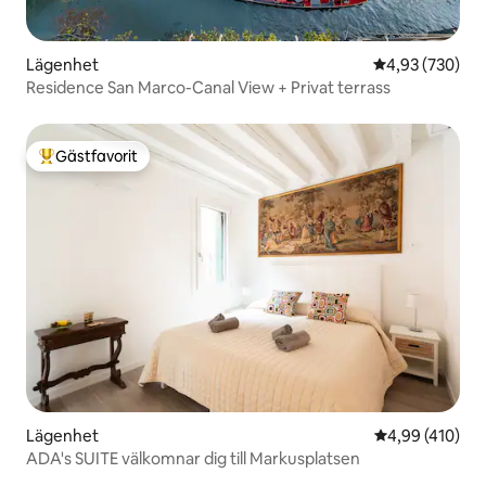
Lägenhet
4,93 av 5 i ge
4,93 (730)
Residence San Marco-Canal View + Privat terrass
Gästfavorit
Populär gästfavorit
Lägenhet
4,99 av 5 i ge
4,99 (410)
ADA's SUITE välkomnar dig till Markusplatsen