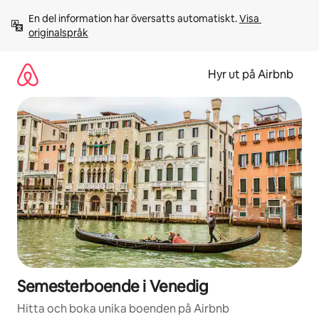
Hoppa
En del information har översatts automatiskt. 
Visa 
till
originalspråk
innehåll
Hyr ut på Airbnb
Semesterboende i Venedig
Hitta och boka unika boenden på Airbnb