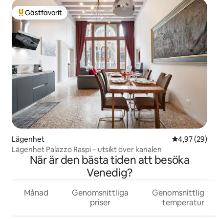
Gästfavorit
Populär gästfavorit
Lägenhet
4,97 av 5 i g
4,97 (29)
Lägenhet Palazzo Raspi – utsikt över kanalen
När är den bästa tiden att besöka
Venedig?
Månad
Genomsnittliga
Genomsnittlig
priser
temperatur