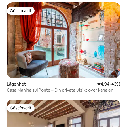
Gästfavorit
Gästfavorit
Lägenhet
4,94 av 5 i ge
4,94 (439)
Casa Manina sul Ponte – Din privata utsikt över kanalen
Gästfavorit
Gästfavorit