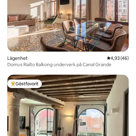
Lägenhet
4,93 av 5 i g
4,93 (46)
Domus Rialto Balkong underverk på Canal Grande
Gästfavorit
Populär gästfavorit