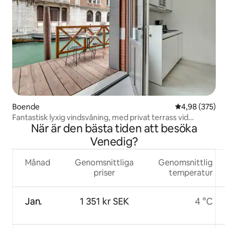
Boende
4,98 av 5 i ge
4,98 (375)
Fantastisk lyxig vindsvåning, med privat terrass vid
När är den bästa tiden att besöka
kanalen
Venedig?
Månad
Genomsnittliga
Genomsnittlig
priser
temperatur
Jan.
1 351 kr SEK
4 °C