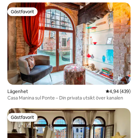
Gästfavorit
Gästfavorit
Lägenhet
4,94 av 5 i ge
4,94 (439)
Casa Manina sul Ponte – Din privata utsikt över kanalen
Gästfavorit
Gästfavorit