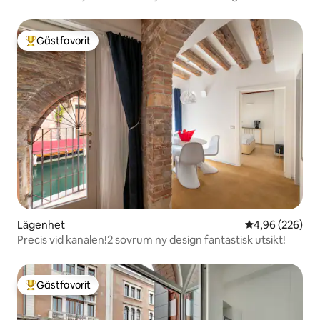
Gästfavorit
Populär gästfavorit
Lägenhet
4,96 av 5 i ge
4,96 (226)
Precis vid kanalen!2 sovrum ny design fantastisk utsikt!
Gästfavorit
Populär gästfavorit