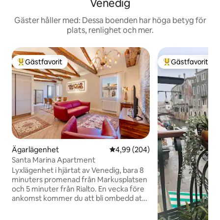
Venedig
Gäster håller med: Dessa boenden har höga betyg för
plats, renlighet och mer.
Gästfavorit
Gästfavorit
Populär gästfavorit
Populär gästfavor
Ägarlägenhet
4,99 av 5 i genomsnittligt bety
4,99 (204)
Santa Marina Apartment
Lyxlägenhet i hjärtat av Venedig, bara 8
minuters promenad från Markusplatsen
och 5 minuter från Rialto. En vecka före
ankomst kommer du att bli ombedd att
tillhandahålla en gästs ID, tillsammans
med betalningen av städavgiften (€ 50