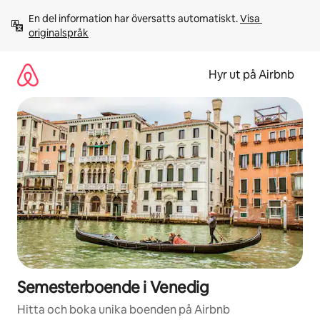
Hoppa
En del information har översatts automatiskt. 
Visa 
till
originalspråk
innehåll
Hyr ut på Airbnb
Semesterboende i Venedig
Hitta och boka unika boenden på Airbnb