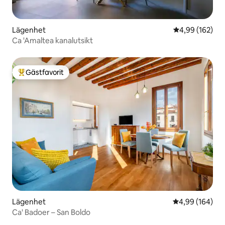
Lägenhet
4,99 av 5 i ge
4,99 (162)
Ca 'Amaltea kanalutsikt
Gästfavorit
Populär gästfavorit
Lägenhet
4,99 av 5 i ge
4,99 (164)
Ca' Badoer – San Boldo