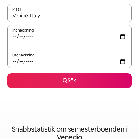
Plats
När resultaten är tillgängliga kan du navigera med upp- och ned
Incheckning
Utcheckning
Sök
Snabbstatistik om semesterboenden i
Venedig