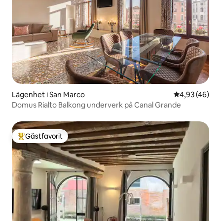
Lägenhet i San Marco
4,93 av 5 i g
4,93 (46)
Domus Rialto Balkong underverk på Canal Grande
Gästfavorit
Populär gästfavorit