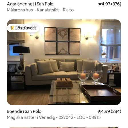
Ägarlägenhet i San Polo
4,97 av 5 i ge
4,97 (376)
Målarens hus – Kanalutsikt – Rialto
Gästfavorit
Populär gästfavorit
Boende i San Polo
4,99 av 5 i ge
4,99 (284)
Magiska nätter i Venedig - 027042 - LOC - 08915