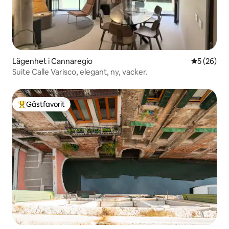
Lägenhet i Cannaregio
5 av 5 i g
5 (26)
Suite Calle Varisco, elegant, ny, vacker.
Gästfavorit
Populär gästfavorit