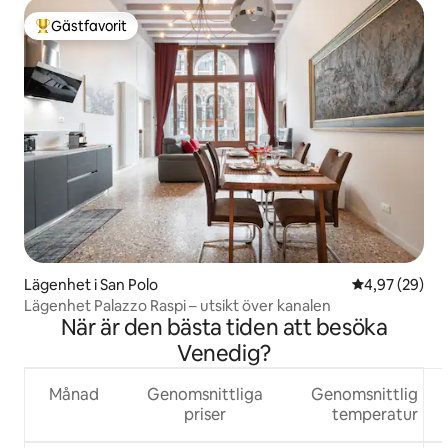
Gästfavorit
Populär gästfavorit
Lägenhet i San Polo
4,97 av 5 i g
4,97 (29)
Lägenhet Palazzo Raspi – utsikt över kanalen
När är den bästa tiden att besöka
Venedig?
Månad
Genomsnittliga
Genomsnittlig
priser
temperatur