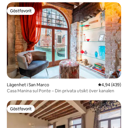
Gästfavorit
Gästfavorit
Lägenhet i San Marco
4,94 av 5 i ge
4,94 (439)
Casa Manina sul Ponte – Din privata utsikt över kanalen
Gästfavorit
Gästfavorit