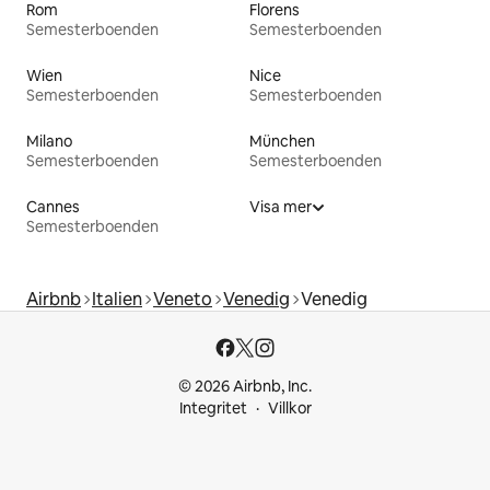
Rom
Florens
Semesterboenden
Semesterboenden
Wien
Nice
Semesterboenden
Semesterboenden
Milano
München
Semesterboenden
Semesterboenden
Cannes
Visa mer
Semesterboenden
Airbnb
Italien
Veneto
Venedig
Venedig
© 2026 Airbnb, Inc.
Integritet
Villkor