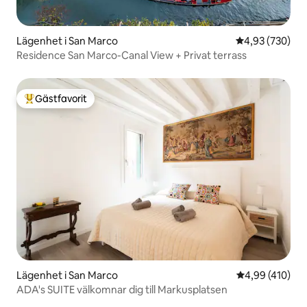
Lägenhet i San Marco
4,93 av 5 i ge
4,93 (730)
Residence San Marco-Canal View + Privat terrass
Gästfavorit
Populär gästfavorit
Lägenhet i San Marco
4,99 av 5 i ge
4,99 (410)
ADA's SUITE välkomnar dig till Markusplatsen