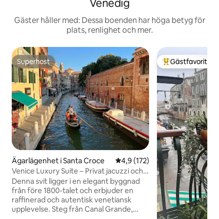
Venedig
Gäster håller med: Dessa boenden har höga betyg för
plats, renlighet och mer.
Superhost
Gästfavorit
Superhost
Populär gästfavor
Ägarlägenhet i Santa Croce
4,9 av 5 i genomsnittligt bet
4,9 (172)
Venice Luxury Suite – Privat jacuzzi och
design
Denna svit ligger i en elegant byggnad
från före 1800-talet och erbjuder en
raffinerad och autentisk venetiansk
upplevelse. Steg från Canal Grande,
ligger det 5 minuters promenad från