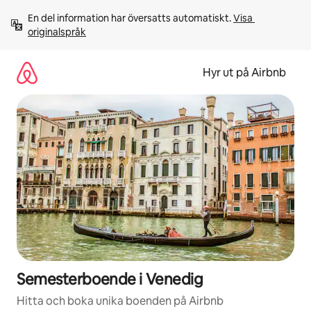
Hoppa
En del information har översatts automatiskt. 
Visa 
till
originalspråk
innehåll
Hyr ut på Airbnb
Semesterboende i Venedig
Hitta och boka unika boenden på Airbnb