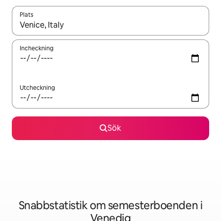
Plats
När resultaten är tillgängliga kan du navigera med upp- och ned
Incheckning
Utcheckning
Sök
Snabbstatistik om semesterboenden i
Venedig