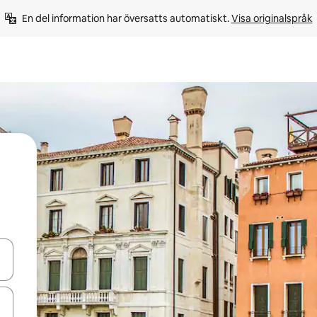
En del information har översatts automatiskt. 
Visa originalspråk
d upp- och nedåtpilarna eller utforska genom att trycka eller svepa.