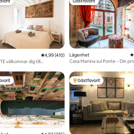
avorit
Gästfavorit
gästfavorit
Gästfavorit
ligt betyg, 730 omdömen
Lägenhet
4
4,99 av 5 i genomsnittligt betyg, 410 omdöm
4,99 (410)
Casa Manina sul Ponte – Din pri
E välkomnar dig till
över kanalen
atsen
avorit
Gästfavorit
gästfavorit
Populär gästfavorit