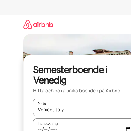
Hoppa
till
innehåll
Semesterboende i
Venedig
Hitta och boka unika boenden på Airbnb
Plats
När resultaten är tillgängliga kan du navigera me
Incheckning