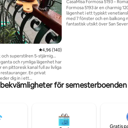
CasaMisa Formosa 5193 – Roma
ligt betyg, 172 omdömen
utsikt över kanalen
Formosa 5193 är en charmig 1
lägenhet i ett typiskt venetians
med 7 fönster och en balkong
fantastisk utsikt över San Seve
kanalen, levande med passera
gondoler. Perfekt för familjer el
grupper av vänner, den rymmer 
gäster. Området är lugnt och au
4,96 av 5 i genomsnittligt betyg, 140 omdöm
4,96 (140)
men ändå perfekt centralt: mel
 och superstilren 5-stjärnig
Rialtobron och Markusplatsen, 
vid kanalen!
ganta och rymliga lägenhet har
några steg från S.Maria Formosa
 en pittoresk kanal full av livliga
de mest förtrollande torgen i V
 restauranger. En privat
romantisk tillflyktsort där du kan 
eder dig in i ett
staden
 bekvämligheter för semesterboenden 
ingsverktygsområde (tvätt &
re) sedan på övervåningen går
t fantastiskt arkitektdesignat
om består av ett fullt utrustat
plats, en elegant lounge, 2
vrum med super-kingsängar och
 ett med ett lyxigt fristående
ar också en dubbel en bekväm
Gratis p
a i vardagsrummet som