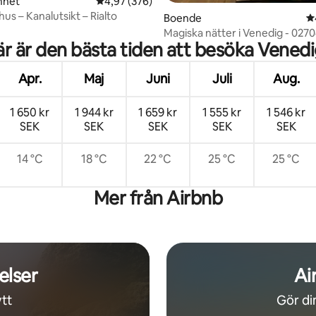
nhet
4,97 av 5 i genomsnittligt betyg, 376 omdöm
4,97 (376)
us – Kanalutsikt – Rialto
tligt betyg, 25 omdömen
Boende
4
Magiska nätter i Venedig - 0270
r är den bästa tiden att besöka Vened
08915
Apr.
Maj
Juni
Juli
Aug.
1 650 kr
1 944 kr
1 659 kr
1 555 kr
1 546 kr
SEK
SEK
SEK
SEK
SEK
14 °C
18 °C
22 °C
25 °C
25 °C
Mer från Airbnb
elser
Ai
tt
Gör din