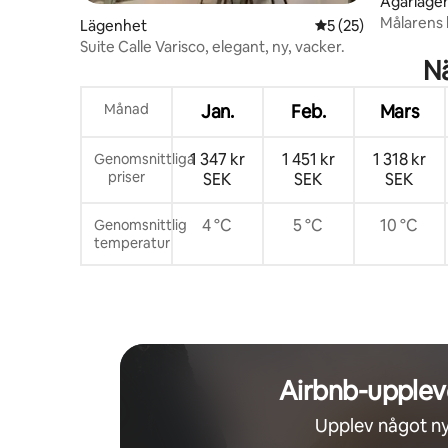
Ägarläge
Målarens h
Lägenhet
5 av 5 i genomsnit
5 (25)
Suite Calle Varisco, elegant, ny, vacker.
Nä
Månad
Jan.
Feb.
Mars
1 347 kr
1 451 kr
1 318 kr
Genomsnittliga
priser
SEK
SEK
SEK
4 °C
5 °C
10 °C
Genomsnittlig
temperatur
Airbnb-upplev
Upplev något ny