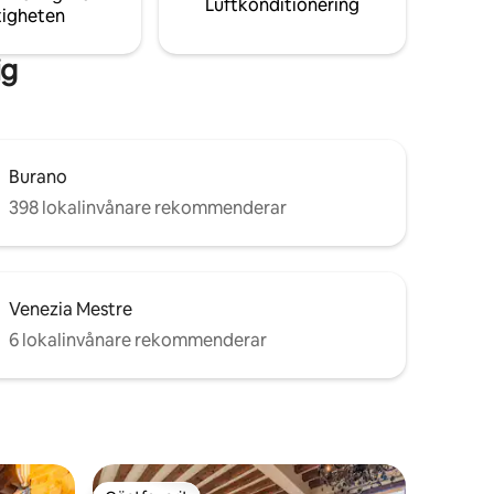
Luftkonditionering
tigheten
ig
Burano
398 lokalinvånare rekommenderar
Venezia Mestre
6 lokalinvånare rekommenderar