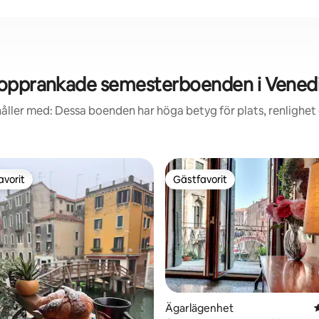
opprankade semesterboenden i Vened
åller med: Dessa boenden har höga betyg för plats, renlighet
avorit
Gästfavorit
gästfavorit
Gästfavorit
Ägarlägenhet