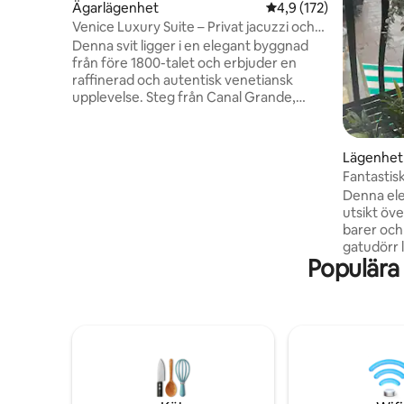
Ägarlägenhet
4,9 av 5 i genomsnitt
4,9 (172)
Venice Luxury Suite – Privat jacuzzi och
design
Denna svit ligger i en elegant byggnad
från före 1800-talet och erbjuder en
raffinerad och autentisk venetiansk
upplevelse. Steg från Canal Grande,
ligger det 5 minuters promenad från
Piazzale Roma (bussterminal) och Santa
Lucia tågstation, vilket garanterar smidig
Lägenhet
ankomst och enkel tillgång till alla
Fantastisk
Venedigs attraktioner. Sviten har utsikt
lägenhet 
Denna ele
över ett lugnt och pittoreskt venetianskt
utsikt över
campo, och bara 20 meter från den
barer och
charmiga Rio dei Tolentini, och erbjuder
gatudörr l
en lugn och förtrollande atmosfär som är
Populära
bottenvån
idealisk för gäster som söker komfort
torktumla
och stil
du in i et
utrymme s
kök + mat
stora so
2 badrum,
bad. Vi h
bäddsoff