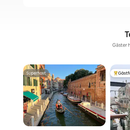
T
Gäster h
Superhost
Gästf
Superhost
Populär 