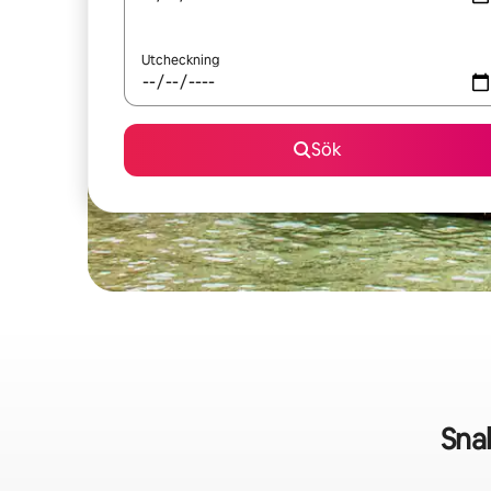
Utcheckning
Sök
Sna