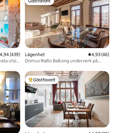
Gästfavorit
Gästfavorit
,94 av 5 i genomsnittligt betyg, 439 omdömen
4,94 (439)
Lägenhet
4,93 av 5 i genomsnit
4,93 (46)
en
vata utsikt
Domus Rialto Balkong underverk på
Canal Grande
Gästfavorit
Populär gästfavorit