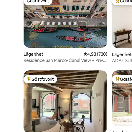
Gästfavorit
Gästf
Gästfavorit
Populär 
Lägenhet
4,93 av 5 i genomsnitt
4,93 (730)
Lägenhet
Residence San Marco-Canal View + Privat
ADA's SUIT
terrass
Markuspl
Gästfavorit
Gästf
Populär gästfavorit
Populär 