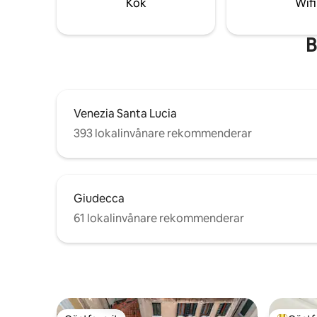
Kök
Wifi
rymmer t
B
Venezia Santa Lucia
393 lokalinvånare rekommenderar
Giudecca
61 lokalinvånare rekommenderar