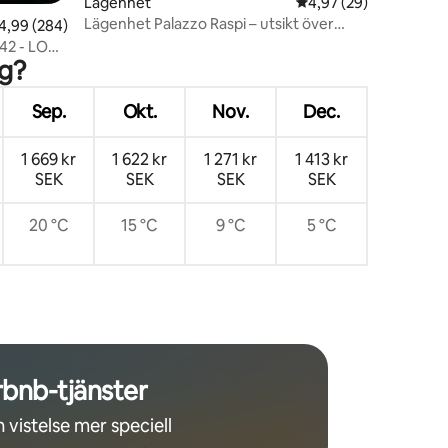
en
Lägenhet
4,97 av 5 i genomsnit
4,97 (29)
Lägenhet Palazzo Raspi – utsikt över
,99 av 5 i genomsnittligt betyg, 284 omdömen
4,99 (284)
kanalen
42 - LOC -
ig?
Sep.
Okt.
Nov.
Dec.
1 669 kr
1 622 kr
1 271 kr
1 413 kr
SEK
SEK
SEK
SEK
20 °C
15 °C
9 °C
5 °C
rbnb-tjänster
 vistelse mer speciell