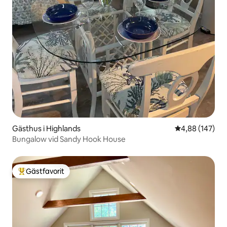
Gästhus i Highlands
4,88 av 5 i ge
4,88 (147)
Bungalow vid Sandy Hook House
Gästfavorit
Populär gästfavorit