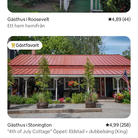
Gästhus i Roosevelt
4,89 av 5 i g
4,89 (44)
Ett hem hemifrån
Gästfavorit
Populär gästfavorit
Gästhus i Stonington
4,99 av 5 i ge
4,99 (258)
"4th of July Cottage" Öppet: Eldstad + dubbelsäng (King)