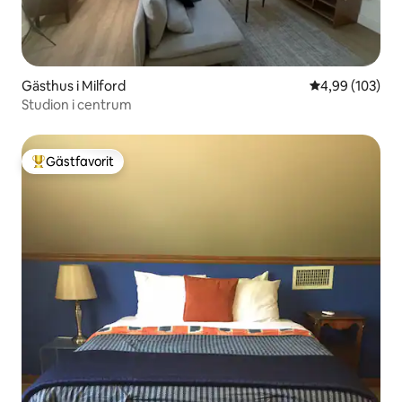
Gästhus i Milford
4,99 av 5 i ge
4,99 (103)
Studion i centrum
Gästfavorit
Populär gästfavorit