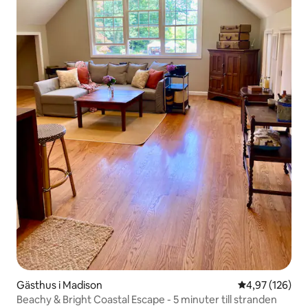
Gästhus i Madison
4,97 av 5 i ge
4,97 (126)
Beachy & Bright Coastal Escape - 5 minuter till stranden