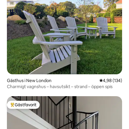
Gästhus i New London
4,98 av 5 i ge
4,98 (134)
Charmigt vagnshus – havsutsikt – strand – öppen spis
Gästfavorit
Populär gästfavorit