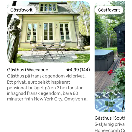
Gästfavorit
Gästfavorit
Gästfavorit
Gästfavorit
Gästhus i Waccabuc
4,99 av 5 i genomsnittligt bety
4,99 (144)
Gästhus på fransk egendom vid privat
sjö
Ett privat, europeiskt inspirerat
pensionat beläget på en 3 hektar stor
inhägnad fransk egendom, bara 60
minuter från New York City. Omgiven av
välskötta trädgårdar, 1700-talsstatyer
och en privat sjö känns miljön som en
fransk landsbygdsretreat som för dig till
Gästhus i Southa
en annan tid och plats. Boendet har
5-stjärnig privat
designats av arkitekten David Easton
Hrbr
Honeycomb Cottag