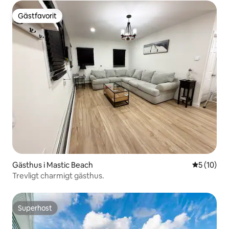
Gästfavorit
Gästfavorit
Gästhus i Mastic Beach
5 av 5 i g
5 (10)
Trevligt charmigt gästhus.
Superhost
Superhost