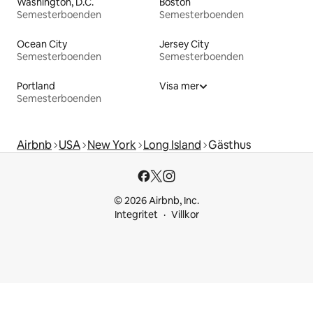
Washington, D.C.
Boston
Semesterboenden
Semesterboenden
Ocean City
Jersey City
Semesterboenden
Semesterboenden
Portland
Visa mer
Semesterboenden
Airbnb
USA
New York
Long Island
Gästhus
© 2026 Airbnb, Inc.
Integritet
Villkor