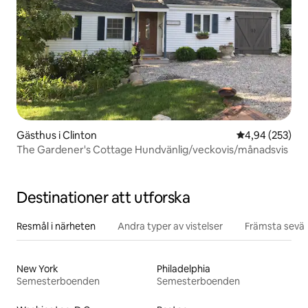
Gästhus i Clinton
4,94 av 5 i ge
4,94 (253)
The Gardener's Cottage Hundvänlig/veckovis/månadsvis
Destinationer att utforska
Resmål i närheten
Andra typer av vistelser
Främsta sevär
New York
Philadelphia
Semesterboenden
Semesterboenden