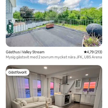
Gästhus i Valley Stream
4,79 av 5 i ge
4,79 (213)
Mysig gästsvit med 2 sovrum mycket nära JFK, UBS Arena
Gästfavorit
Gästfavorit