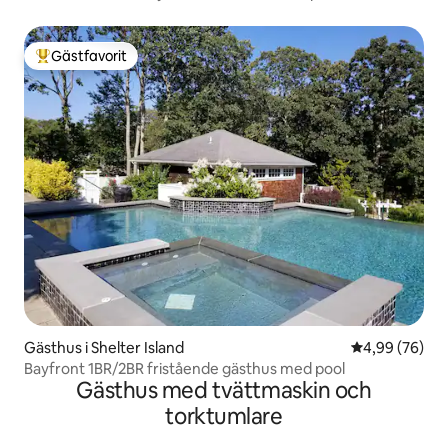
Gästfavorit
Populär gästfavorit
Gästhus i Shelter Island
4,99 av 5 i g
4,99 (76)
Bayfront 1BR/2BR fristående gästhus med pool
Gästhus med tvättmaskin och
torktumlare