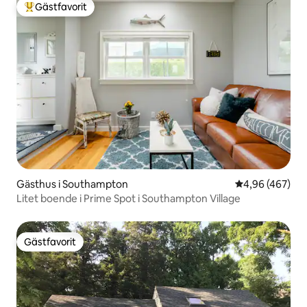
Gästfavorit
Populär gästfavorit
Gästhus i Southampton
4,96 av 5 i ge
4,96 (467)
Litet boende i Prime Spot i Southampton Village
Gästfavorit
Gästfavorit