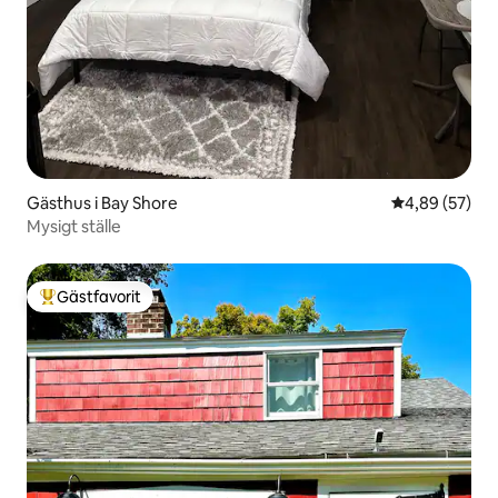
Gästhus i Bay Shore
4,89 av 5 i g
4,89 (57)
Mysigt ställe
Gästfavorit
Populär gästfavorit