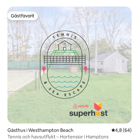
Gästfavorit
Gästfavorit
Gästhus i Westhampton Beach
4,8 av 5 i g
4,8 (64)
Tennis och havsutflykt – Hortensior i Hamptons