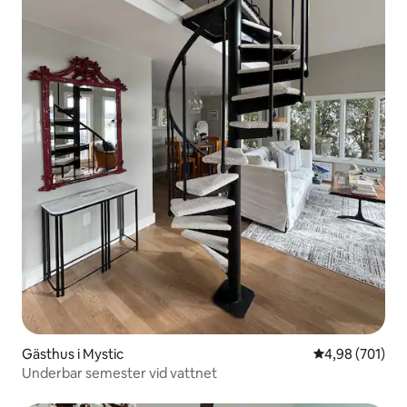
Gästhus i Mystic
4,98 av 5 i ge
4,98 (701)
Underbar semester vid vattnet