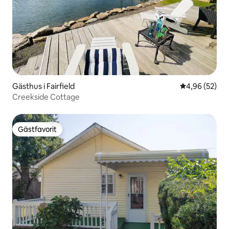
Gästhus i Fairfield
4,96 av 5 i g
4,96 (52)
Creekside Cottage
Gästfavorit
Gästfavorit