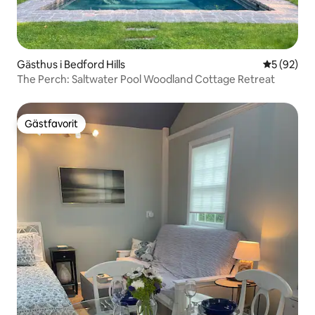
Gästhus i Bedford Hills
5 av 5 i g
5 (92)
The Perch: Saltwater Pool Woodland Cottage Retreat
Gästfavorit
Gästfavorit