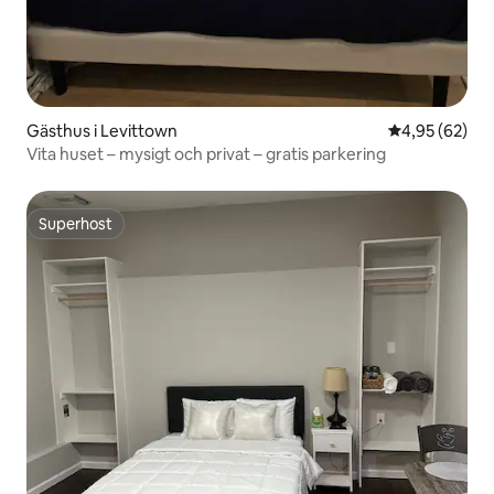
Gästhus i Levittown
4,95 av 5 i g
4,95 (62)
Vita huset – mysigt och privat – gratis parkering
Superhost
Superhost