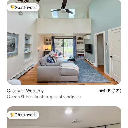
Gästfavorit
Populär gästfavorit
Gästhus i Westerly
4,99 av 5 i ge
4,99 (121)
Ocean Shire – kuststuga + strandpass
Gästfavorit
Populär gästfavorit