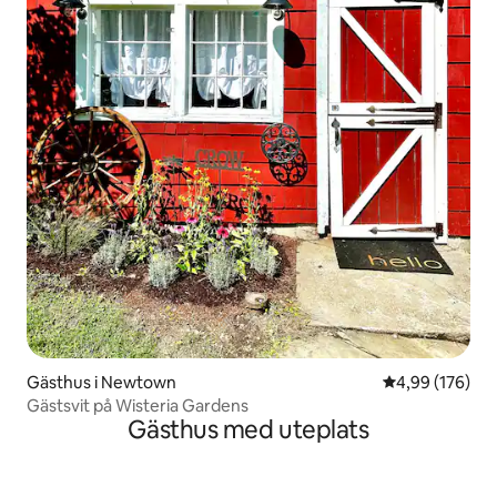
Gästhus i Newtown
4,99 av 5 i ge
4,99 (176)
Gästsvit på Wisteria Gardens
Gästhus med uteplats