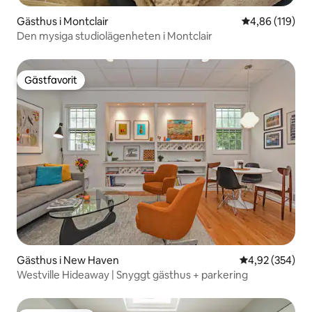
Gästhus i Montclair
4,86 av 5 i ge
4,86 (119)
Den mysiga studiolägenheten i Montclair
Gästfavorit
Gästfavorit
Gästhus i New Haven
4,92 av 5 i ge
4,92 (354)
Westville Hideaway | Snyggt gästhus + parkering