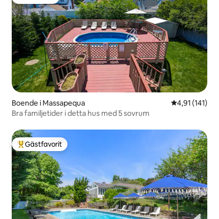
Gästfavorit
Boende i Massapequa
4,91 av 5 i g
4,91 (141)
Bra familjetider i detta hus med 5 sovrum
Gästfavorit
Populär gästfavorit