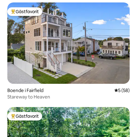
Gästfavorit
Populär gästfavorit
Boende i Fairfield
5 av 5 i g
5 (58)
Stareway to Heaven
Gästfavorit
Populär gästfavorit