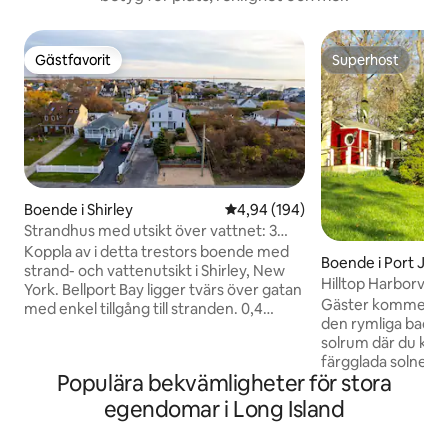
Gästfavorit
Superhost
Gästfavorit
Superhost
Boende i Shirley
4,94 av 5 i genomsnittligt bety
4,94 (194)
Strandhus med utsikt över vattnet: 3
kingsize-sängar + puttinggreen
Koppla av i detta trestors boende med
Boende i Port Jef
strand- och vattenutsikt i Shirley, New
Hilltop Harborvie
York. Bellport Bay ligger tvärs över gatan
Gäster kommer ome
med enkel tillgång till stranden. 0,4
den rymliga badtu
engelska mil till Shirley Beach 1,8
solrum där du kom
engelska mil till Smith Point Beach –
färgglada solnedg
perfekt för dagar vid havet eller
Populära bekvämligheter för stora
över vattnet som L
utflykter till Fire Island. Med: • 3 kingsize-
erbjuda! Detta un
sängar + 1 dubbelsäng + 3 bäddsoffor •
egendomar i Long Island
vidsträckt planlö
70-tums TV i vardagsrummet + 3 st 50-
med queen size-sä
tums TV-apparater i sovrummen • Fullt