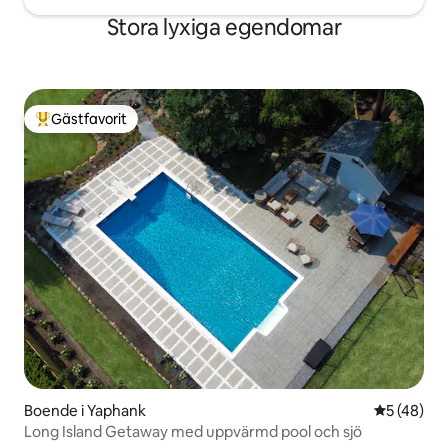
Stora lyxiga egendomar
Gästfavorit
Populär gästfavorit
Boende i Yaphank
5 av 5 i g
5 (48)
Long Island Getaway med uppvärmd pool och sjö