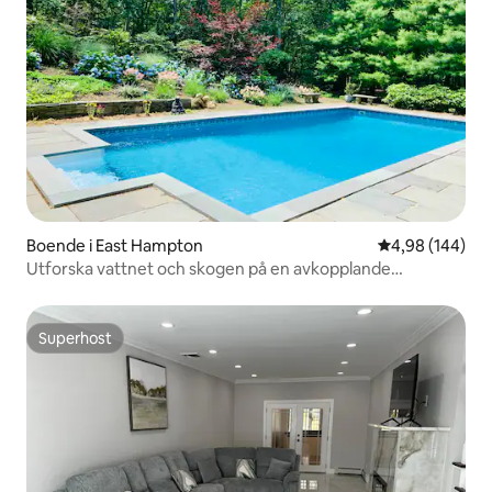
Boende i East Hampton
4,98 av 5 i ge
4,98 (144)
Utforska vattnet och skogen på en avkopplande
tillflyktsort
Superhost
Superhost