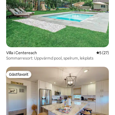
Villa i Centereach
5 av 5 i g
5 (27)
Sommarresort: Uppvärmd pool, spelrum, lekplats
Gästfavorit
Gästfavorit