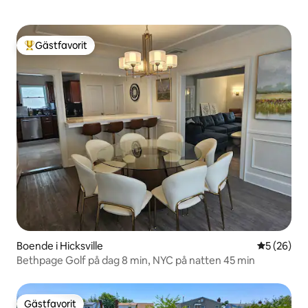
Gästfavorit
Populär gästfavorit
Boende i Hicksville
5 av 5 i g
5 (26)
Bethpage Golf på dag 8 min, NYC på natten 45 min
Gästfavorit