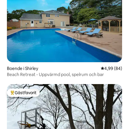
Boende i Shirley
4,99 av 5 i g
4,99 (84)
Beach Retreat - Uppvärmd pool, spelrum och bar
Gästfavorit
Populär gästfavorit