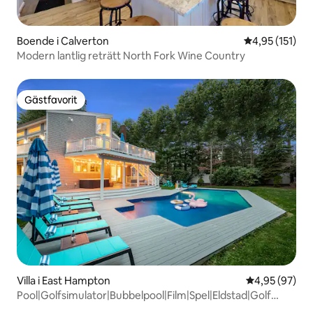
Boende i Calverton
4,95 av 5 i ge
4,95 (151)
Modern lantlig reträtt North Fork Wine Country
Gästfavorit
Gästfavorit
Villa i East Hampton
4,95 av 5 i g
4,95 (97)
Pool|Golfsimulator|Bubbelpool|Film|Spel|Eldstad|Golf
Open