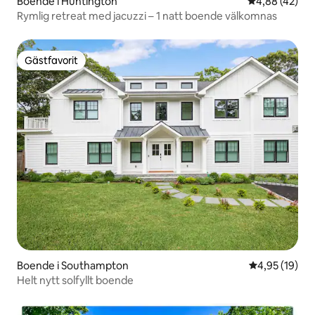
Boende i Huntington
4,88 av 5 i g
4,88 (42)
Rymlig retreat med jacuzzi – 1 natt boende välkomnas
Gästfavorit
Gästfavorit
Boende i Southampton
4,95 av 5 i g
4,95 (19)
Helt nytt solfyllt boende