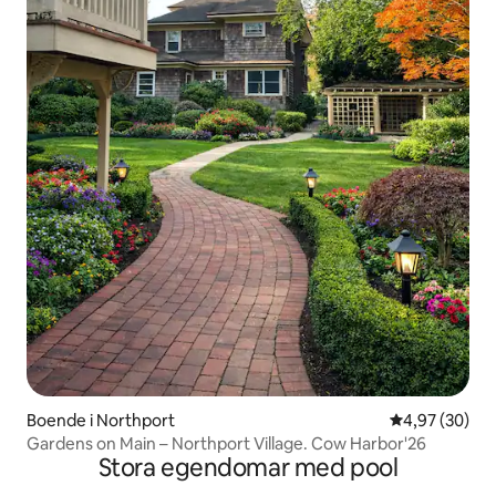
Boende i Northport
4,97 av 5 i g
4,97 (30)
Gardens on Main – Northport Village. Cow Harbor'26
Stora egendomar med pool