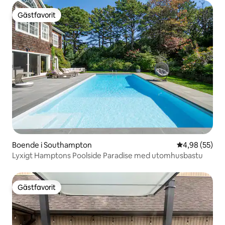
Gästfavorit
Gästfavorit
Boende i Southampton
4,98 av 5 i g
4,98 (55)
Lyxigt Hamptons Poolside Paradise med utomhusbastu
Gästfavorit
Gästfavorit