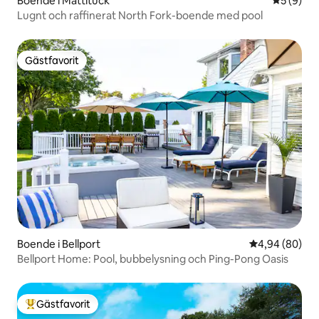
Boende i Mattituck
5 av 5 i 
5 (9)
Lugnt och raffinerat North Fork-boende med pool
Gästfavorit
Gästfavorit
Boende i Bellport
4,94 av 5 i g
4,94 (80)
Bellport Home: Pool, bubbelysning och Ping-Pong Oasis
Gästfavorit
Populär gästfavorit