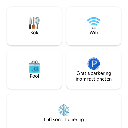
size-säng. Vi kan o
utrustat kök • Grill, eldstad och
luftmadrass för en
puttinggreen på förstklassig gräsmatta •
ett kök utrustat m
6 strandstolar + 2 parasoller ingår •
diskmaskin samt t
Höghastighets-WiFi och nyckellös entré
torktumlare! Denn
Din strandsemester på Long Island!
att utforska till f
Kök
Wifi
erbjuda! Vi tillåt
förhandsanmälan m
USD/hund.
Gratis parkering
Pool
inom fastigheten
Luftkonditionering