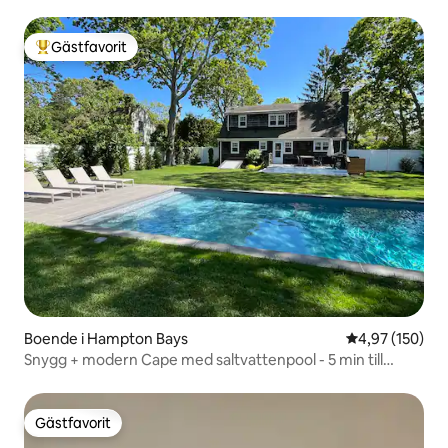
Gästfavorit
Populär gästfavorit
Boende i Hampton Bays
4,97 av 5 i ge
4,97 (150)
Snygg + modern Cape med saltvattenpool - 5 min till
stranden
Gästfavorit
Gästfavorit