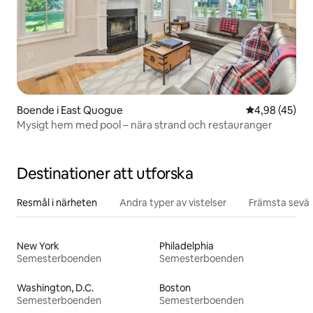
Boende i East Quogue
4,98 av 5 i g
4,98 (45)
Mysigt hem med pool – nära strand och restauranger
Destinationer att utforska
Resmål i närheten
Andra typer av vistelser
Främsta sevär
New York
Philadelphia
Semesterboenden
Semesterboenden
Washington, D.C.
Boston
Semesterboenden
Semesterboenden