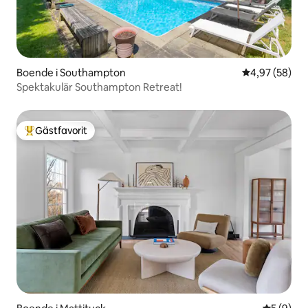
Boende i Southampton
4,97 av 5 i g
4,97 (58)
Spektakulär Southampton Retreat!
Gästfavorit
Populär gästfavorit