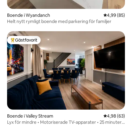
Boende i Wyandanch
4,99 av 5 i g
4,99 (85)
Helt nytt rymligt boende med parkering för familjer
Gästfavorit
Populär gästfavorit
Boende i Valley Stream
4,98 av 5 i g
4,98 (63)
Lyx för mindre • Motoriserade TV-apparater • 25 minuter
till NYC