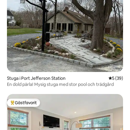
Stuga i Port Jefferson Station
5 av 5 i g
5 (39)
En dold pärla! Mysig stuga med stor pool och trädgård
Gästfavorit
Populär gästfavorit