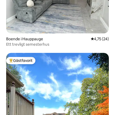
Boende i Hauppauge
4,75 av 5 i g
4,75 (24)
Ett trevligt semesterhus
Gästfavorit
Populär gästfavorit