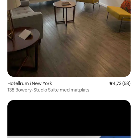
Hotellrum i New York
4,72 av 5 i g
4,72 (58)
138 Bowery-Studio Suite med matplats