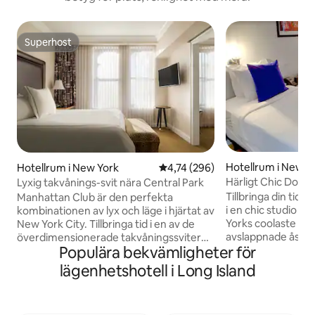
Superhost
Superhost
Hotellrum i New Y
Hotellrum i New York
4,74 av 5 i genomsnittligt bety
4,74 (296)
Härligt Chic Doub
Lyxig takvånings-svit nära Central Park
Ridge
Tillbringa din tid 
Manhattan Club är den perfekta
i en chic studio i h
kombinationen av lyx och läge i hjärtat av
Yorks coolaste gra
New York City. Tillbringa tid i en av de
avslappnade åsen 
överdimensionerade takvåningssviterna
Populära bekvämligheter för
undan på den ständ
eller njut av din Penthouse Exklusiva
märkbart mindre t
balkong för fantastisk utsikt! (Exklusivt
lägenhetshotell i Long Island
Side. Njut av den 
för alla takvåningsgäster, inte privata,
silhuetten från vå
öppna säsongsmässigt) Incidentals: $
vårt gemensamma k
500 auktorisering vid incheckning. Måste