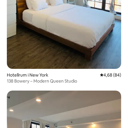
Hotellrum i New York
4,68 av 5 i g
4,68 (84)
138 Bowery – Modern Queen Studio