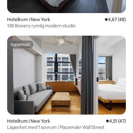
Hotellrum i New York
4,67 av 5 i g
4,67 (48)
138 Bowery rymlig modern studio
Superhost
Superhost
Hotellrum i New York
4,51 av 5 i 
4,51 (47)
Lägenhet med 1 sovrum | Placemakr Wall Street