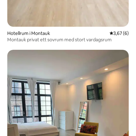
Hotellrum i Montauk
3,67 av 5 i 
3,67 (6)
Montauk privat ett sovrum med stort vardagsrum