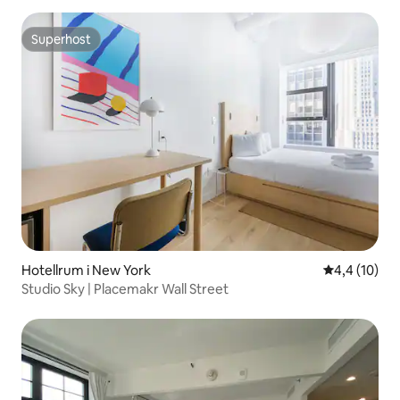
Superhost
Superhost
Hotellrum i New York
4,4 av 5 i g
4,4 (10)
Studio Sky | Placemakr Wall Street