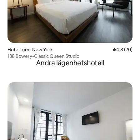
Hotellrum i New York
4,8 av 5 i g
4,8 (70)
138 Bowery-Classic Queen Studio
Andra lägenhetshotell