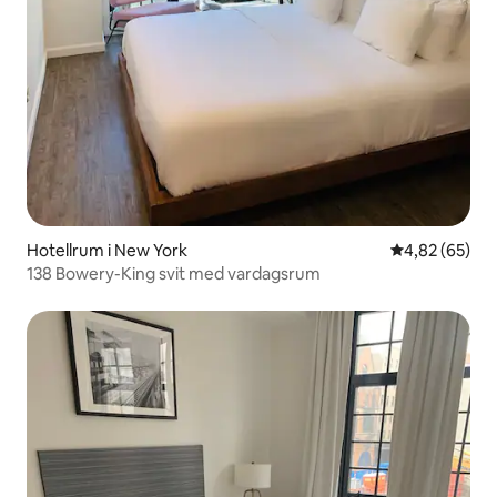
Hotellrum i New York
4,82 av 5 i g
4,82 (65)
138 Bowery-King svit med vardagsrum