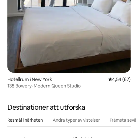
Hotellrum i New York
4,54 av 5 i g
4,54 (67)
138 Bowery-Modern Queen Studio
Destinationer att utforska
Resmål i närheten
Andra typer av vistelser
Främsta sevär