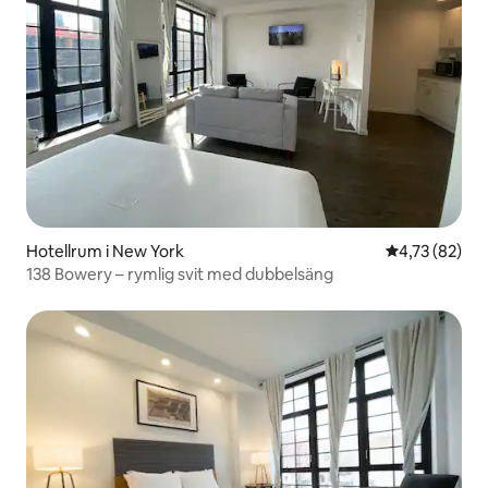
Hotellrum i New York
4,73 av 5 i g
4,73 (82)
138 Bowery – rymlig svit med dubbelsäng