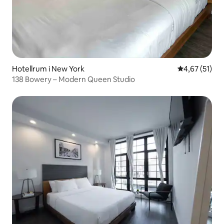
Hotellrum i New York
4,67 av 5 i g
4,67 (51)
138 Bowery – Modern Queen Studio