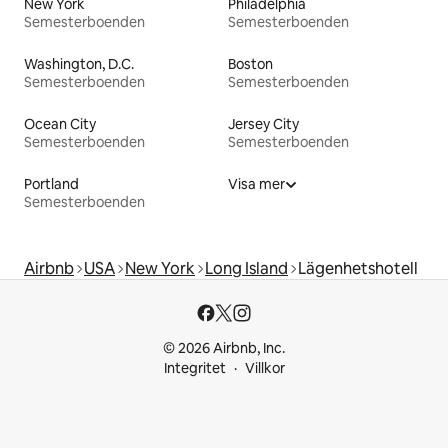
New York
Philadelphia
Semesterboenden
Semesterboenden
Washington, D.C.
Boston
Semesterboenden
Semesterboenden
Ocean City
Jersey City
Semesterboenden
Semesterboenden
Portland
Visa mer
Semesterboenden
Airbnb
USA
New York
Long Island
Lägenhetshotell
© 2026 Airbnb, Inc.
Integritet
Villkor