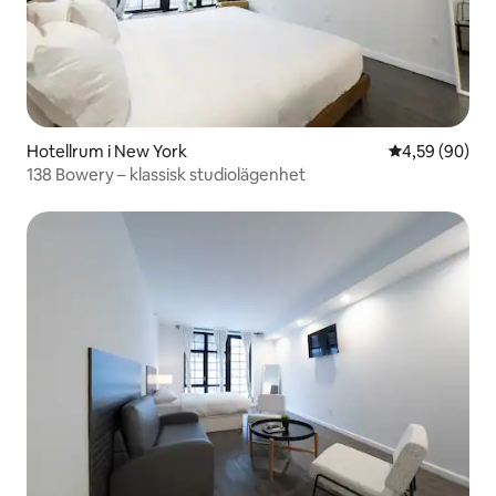
Hotellrum i New York
4,59 av 5 i g
4,59 (90)
138 Bowery – klassisk studiolägenhet