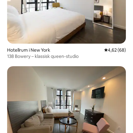
Hotellrum i New York
4,62 av 5 i g
4,62 (68)
138 Bowery – klassisk queen-studio