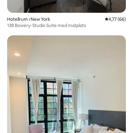
Hotellrum i New York
4,77 av 5 i g
4,77 (66)
138 Bowery-Studio Suite med matplats