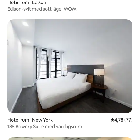
Hotellrum i Edison
Edison-svit med sött läge! WOW!
Hotellrum i New York
4,78 av 5 i g
4,78 (77)
138 Bowery Suite med vardagsrum