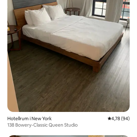
Hotellrum i New York
4,78 av 5 i g
4,78 (94)
138 Bowery-Classic Queen Studio