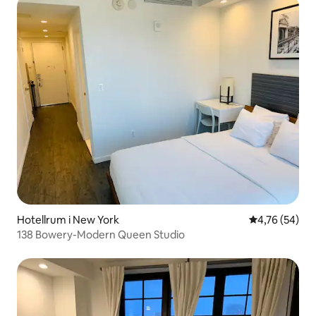
Hotellrum i New York
4,76 av 5 i g
4,76 (54)
138 Bowery-Modern Queen Studio