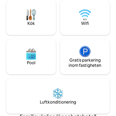
arbetsutrymmet.
uppvisa giltigt betalkort och officiell ID-
och snyggt design
handling (21 år) Priset inkluderar alla
du känner dig so
skatter/avgifter (Det kommer inte att
allt du behöver för 
debiteras ytterligare skatt eller dagliga
avgifter under din vistelse. )
Kök
Wifi
Gratis parkering
Pool
inom fastigheten
Luftkonditionering