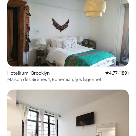
Hotellrum i Brooklyn
4,77 av 5 i ge
4,77 (189)
Maison des Sirènes 1, Bohemian, ljus lägenhet