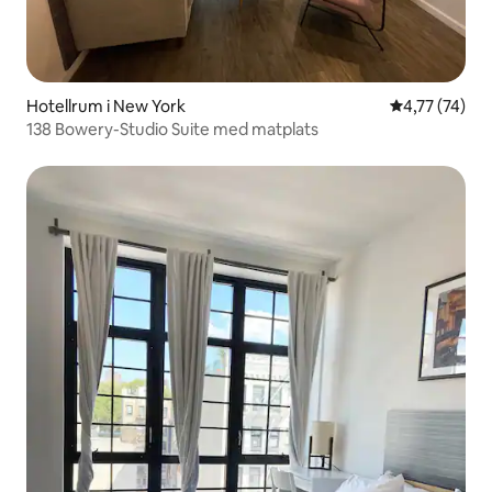
Hotellrum i New York
4,77 av 5 i g
4,77 (74)
138 Bowery-Studio Suite med matplats