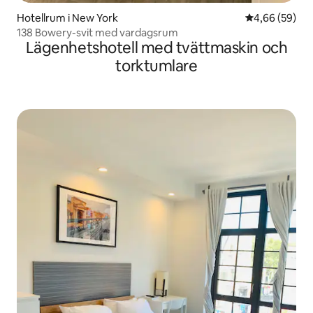
Hotellrum i New York
4,66 av 5 i g
4,66 (59)
138 Bowery-svit med vardagsrum
Lägenhetshotell med tvättmaskin och
torktumlare