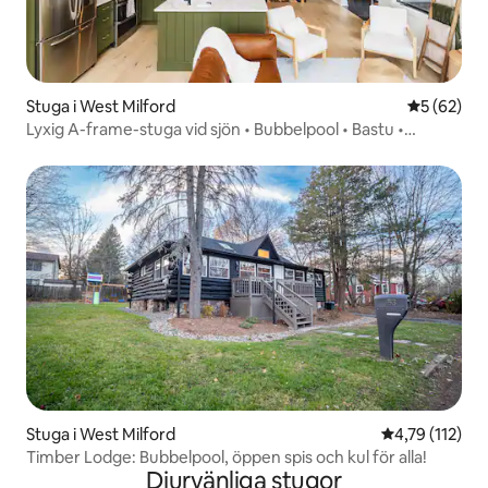
Stuga i West Milford
5 av 5 i g
5 (62)
Lyxig A-frame-stuga vid sjön • Bubbelpool • Bastu •
Spelrum
Stuga i West Milford
4,79 av 5 i g
4,79 (112)
Timber Lodge: Bubbelpool, öppen spis och kul för alla!
Djurvänliga stugor