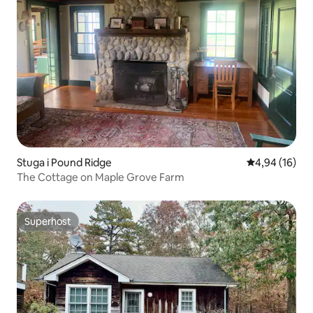
Stuga i Pound Ridge
4,94 av 5 i g
4,94 (16)
The Cottage on Maple Grove Farm
Superhost
Superhost