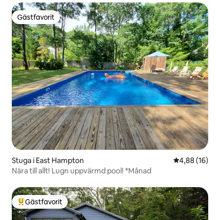
Gästfavorit
Gästfavorit
Stuga i East Hampton
4,88 av 5 i g
4,88 (16)
Nära till allt! Lugn uppvärmd pool! *Månad
Gästfavorit
Populär gästfavorit