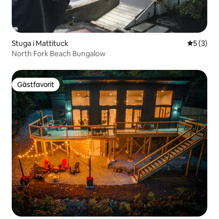
Stuga i Mattituck
5 av 5 i 
5 (3)
North Fork Beach Bungalow
Gästfavorit
Gästfavorit