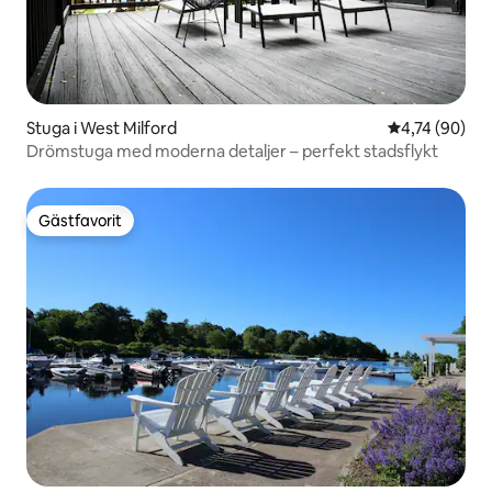
Stuga i West Milford
4,74 av 5 i g
4,74 (90)
Drömstuga med moderna detaljer – perfekt stadsflykt
Gästfavorit
Gästfavorit