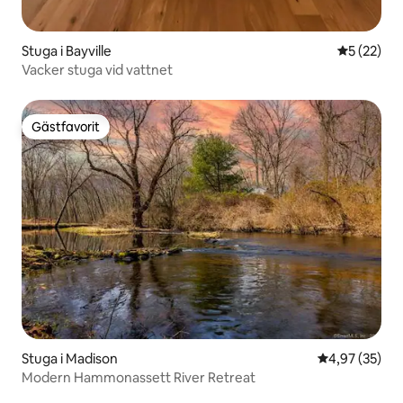
Stuga i Bayville
5 av 5 i g
5 (22)
Vacker stuga vid vattnet
Gästfavorit
Gästfavorit
Stuga i Madison
4,97 av 5 i g
4,97 (35)
Modern Hammonassett River Retreat