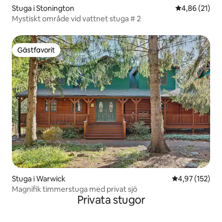
Stuga i Stonington
4,86 av 5 i g
4,86 (21)
Mystiskt område vid vattnet stuga # 2
Gästfavorit
Gästfavorit
Stuga i Warwick
4,97 av 5 i ge
4,97 (152)
Magnifik timmerstuga med privat sjö
Privata stugor