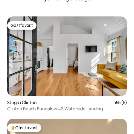
Gästfavorit
Gästfavorit
Stuga i Clinton
5 av 5 i 
5 (5)
Clinton Beach Bungalow #3 Waterside Landing
Gästfavorit
Populär gästfavorit