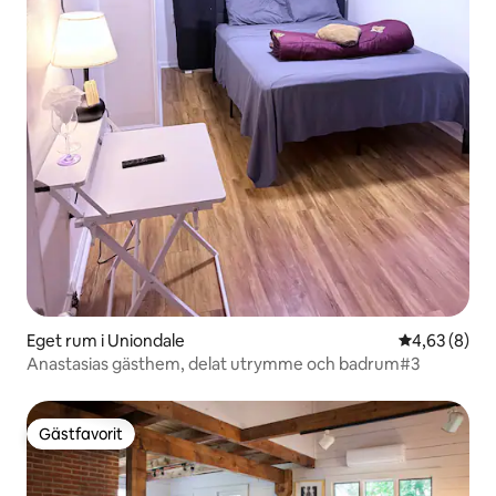
Eget rum i Uniondale
4,63 av 5 i 
4,63 (8)
Anastasias gästhem, delat utrymme och badrum#3
Gästfavorit
Gästfavorit