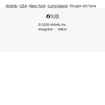
Airbnb
USA
New York
Long Island
Stugor att hyra
© 2026 Airbnb, Inc.
Integritet
Villkor