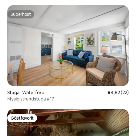
Superhost
Superhost
Stuga i Waterford
4,82 av 5 i g
4,82 (22)
Mysig strandstuga #17
Gästfavorit
Gästfavorit