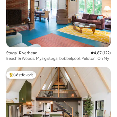
Stuga i Riverhead
4,87 av 5 i ge
4,87 (122)
Beach & Woods: Mysig stuga, bubbelpool, Peloton, Oh My
Gästfavorit
Populär gästfavorit