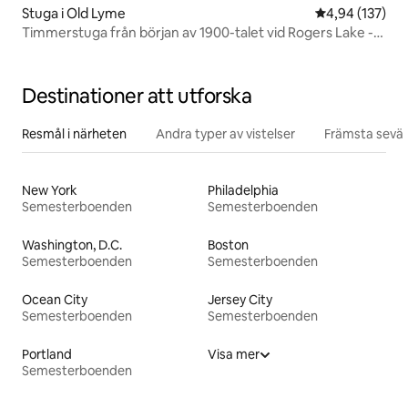
Stuga i Old Lyme
4,94 av 5 i ge
4,94 (137)
Timmerstuga från början av 1900-talet vid Rogers Lake -
svitstil
Destinationer att utforska
Resmål i närheten
Andra typer av vistelser
Främsta sevär
New York
Philadelphia
Semesterboenden
Semesterboenden
Washington, D.C.
Boston
Semesterboenden
Semesterboenden
Ocean City
Jersey City
Semesterboenden
Semesterboenden
Portland
Visa mer
Semesterboenden