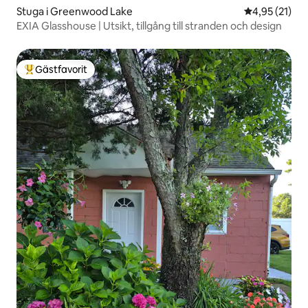
Stuga i Greenwood Lake
4,95 av 5 i g
4,95 (21)
EXIA Glasshouse | Utsikt, tillgång till stranden och design
Gästfavorit
Populär gästfavorit