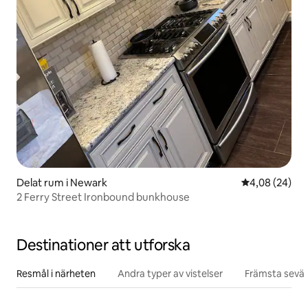
Delat rum i Newark
4,08 av 5 i g
4,08 (24)
2 Ferry Street Ironbound bunkhouse
Destinationer att utforska
Resmål i närheten
Andra typer av vistelser
Främsta sevär