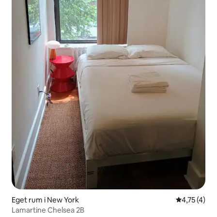
Eget rum i New York
4,75 av 5 i
4,75 (4)
Lamartine Chelsea 2B