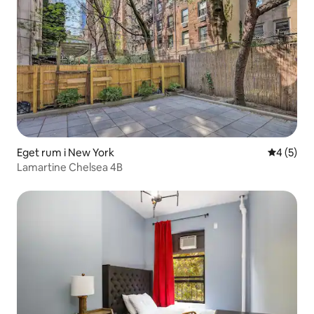
Eget rum i New York
4 av 5 i 
4 (5)
Lamartine Chelsea 4B