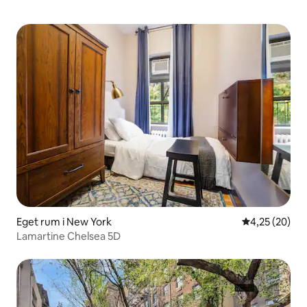
Eget rum i New York
4,25 av 5 i g
4,25 (20)
Lamartine Chelsea 5D