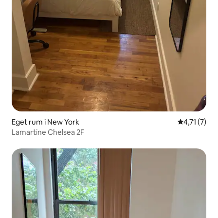
Eget rum i New York
4,71 av 5 i
4,71 (7)
Lamartine Chelsea 2F