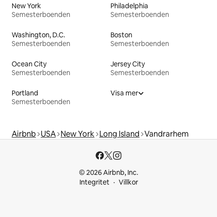
New York
Philadelphia
Semesterboenden
Semesterboenden
Washington, D.C.
Boston
Semesterboenden
Semesterboenden
Ocean City
Jersey City
Semesterboenden
Semesterboenden
Portland
Visa mer
Semesterboenden
Airbnb
USA
New York
Long Island
Vandrarhem
© 2026 Airbnb, Inc.
Integritet
Villkor