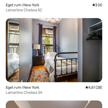
Eget rum i New York
3 av 5 i 
3 (4)
Lamartine Chelsea 5C
Eget rum i New York
4,61 av 5 i g
4,61 (28)
Lamartine Chelsea 3A