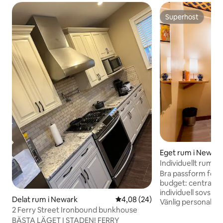
Superhost
Superhost
Eget rum i New Yo
Individuellt rum i
Bra passform för
budget: centralt oc
individuell sovskå
Delat rum i Newark
4,08 av 5 i genomsnittligt bet
4,08 (24)
Vänlig personal på
2 Ferry Street Ironbound bunkhouse
Gratis vegetarisk 
BÄSTA LÄGET I STADEN! FERRY
Delat badrum. Gr