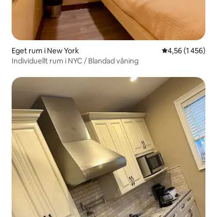
Eget rum i New York
4,56 av 5 i geno
4,56 (1 456)
Individuellt rum i NYC / Blandad våning