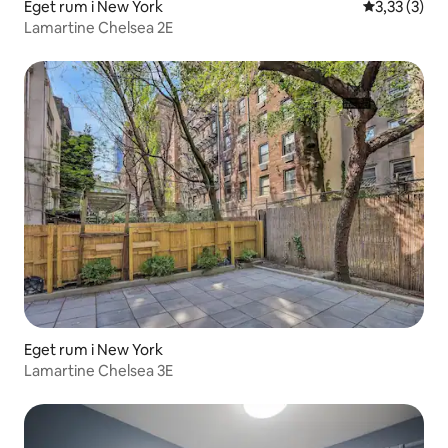
Eget rum i New York
3,33 av 5 i 
3,33 (3)
Lamartine Chelsea 2E
Eget rum i New York
Lamartine Chelsea 3E