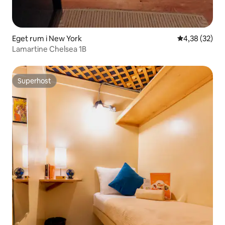
Eget rum i New York
4,38 av 5 i g
4,38 (32)
Lamartine Chelsea 1B
Superhost
Superhost