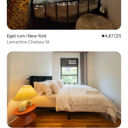
Eget rum i New York
4,67 av 5 i g
4,67 (21)
Lamartine Chelsea 1A