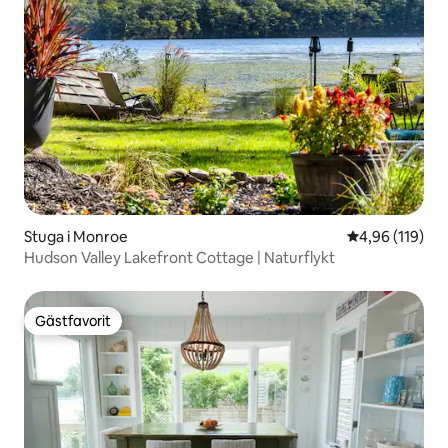
Stuga i Monroe
4,96 av 5 i ge
4,96 (119)
Hudson Valley Lakefront Cottage | Naturflykt
Gästfavorit
Gästfavorit