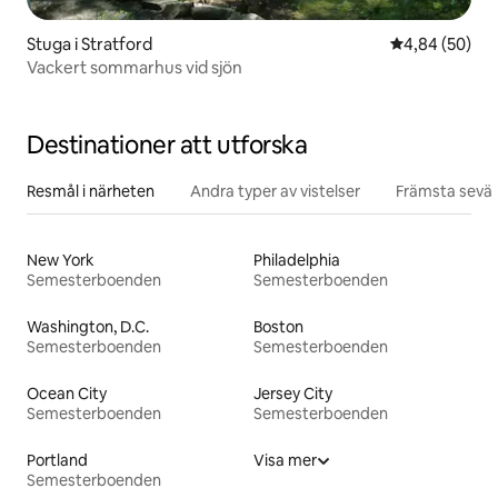
Stuga i Stratford
4,84 av 5 i g
4,84 (50)
Vackert sommarhus vid sjön
Destinationer att utforska
Resmål i närheten
Andra typer av vistelser
Främsta sevär
New York
Philadelphia
Semesterboenden
Semesterboenden
Washington, D.C.
Boston
Semesterboenden
Semesterboenden
Ocean City
Jersey City
Semesterboenden
Semesterboenden
Portland
Visa mer
Semesterboenden