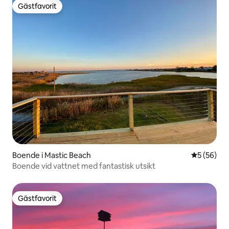
Gästfavorit
Gästfavorit
Boende i Mastic Beach
5 av 5 i g
5 (56)
Boende vid vattnet med fantastisk utsikt
Gästfavorit
Gästfavorit