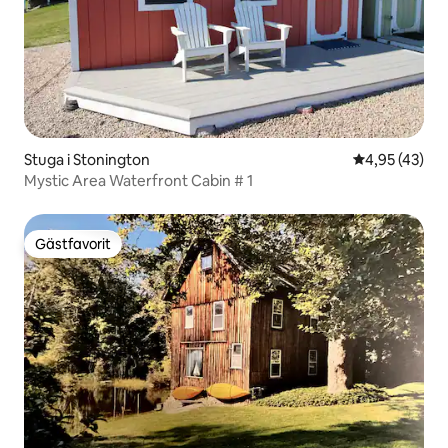
Stuga i Stonington
4,95 av 5 i g
4,95 (43)
Mystic Area Waterfront Cabin # 1
Gästfavorit
Gästfavorit