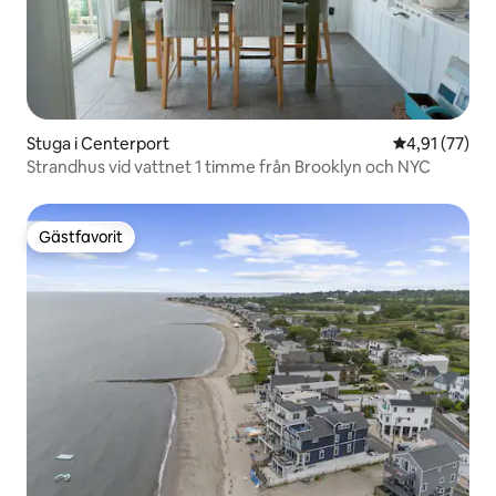
Stuga i Centerport
4,91 av 5 i g
4,91 (77)
Strandhus vid vattnet 1 timme från Brooklyn och NYC
Gästfavorit
Gästfavorit