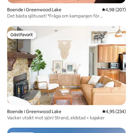
Boende i Greenwood Lake
4,98 av 5 i ge
4,98 (207)
Det bästa sjöhuset! *Fråga om kampanjen för
båtanvändning*
Gästfavorit
Gästfavorit
Boende i Greenwood Lake
4,95 av 5 i ge
4,95 (234)
Vacker utsikt mot sjön! Strand, eldstad + kajaker