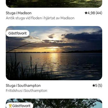
Stuga i Madison
4,98 av 5 i g
4,98 (44)
Antik stuga vid floden i hjärtat av Madison
Gästfavorit
Gästfavorit
Stuga i Southampton
5 av 5 i 
5 (5)
Fritidshus i Southampton
Gästfavorit
Populär gästfavorit