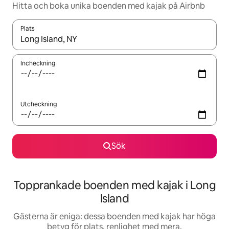
Hitta och boka unika boenden med kajak på Airbnb
Plats
När resultaten är tillgängliga kan du navigera med upp- och ned
Incheckning
Utcheckning
Sök
Topprankade boenden med kajak i Long
Island
Gästerna är eniga: dessa boenden med kajak har höga
betyg för plats, renlighet med mera.