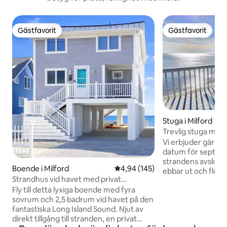
Gästfavorit
Gästfavorit
Gästfavorit
Gästfavorit
Stuga i Milford
Trevlig stuga med
spis
Vi erbjuder gärna
datum för september. Kom och 
strandens avskildh
Boende i Milford
4,94 av 5 i genomsnittligt bety
4,94 (145)
ebbar ut och flödar in. Återföre
Strandhus vid havet med privat
nära och kära på d
bubbelpool
Fly till detta lyxiga boende med fyra
ställe. Njut av promenader på stranden
sovrum och 2,5 badrum vid havet på den
som ligger precis
fantastiska Long Island Sound. Njut av
eller en måltid i 
direkt tillgång till stranden, en privat
verandan. Denna underbara stuga