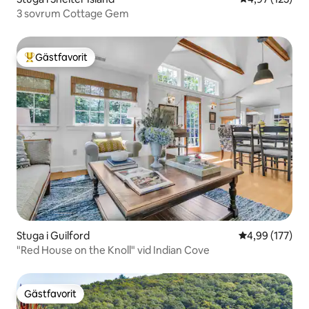
3 sovrum Cottage Gem
Gästfavorit
Populär gästfavorit
Stuga i Guilford
4,99 av 5 i ge
4,99 (177)
"Red House on the Knoll" vid Indian Cove
Gästfavorit
Gästfavorit