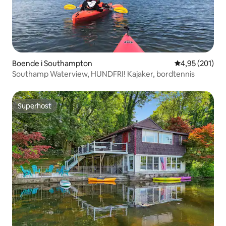
Boende i Southampton
4,95 av 5 i ge
4,95 (201)
Southamp Waterview, HUNDFRI! Kajaker, bordtennis
Superhost
Superhost