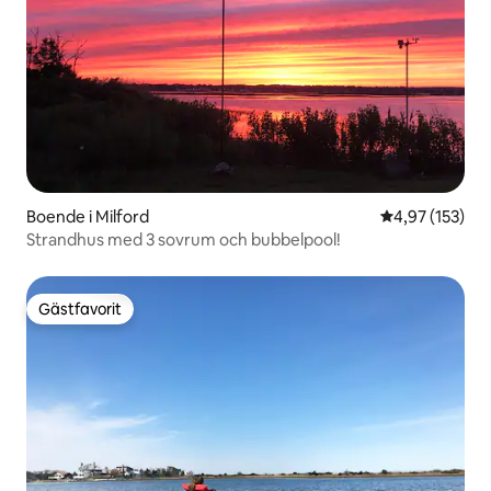
Boende i Milford
4,97 av 5 i ge
4,97 (153)
Strandhus med 3 sovrum och bubbelpool!
Gästfavorit
Gästfavorit