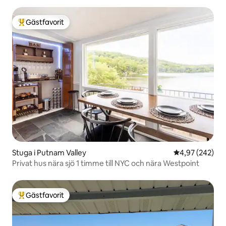
Gästfavorit
Populär gästfavorit
Stuga i Putnam Valley
4,97 av 5 i ge
4,97 (242)
Privat hus nära sjö 1 timme till NYC och nära Westpoint
Gästfavorit
Populär gästfavorit