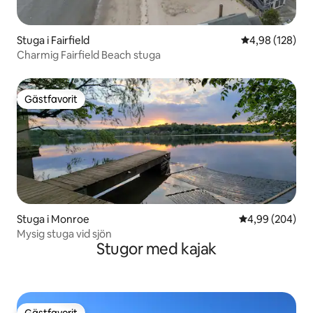
Stuga i Fairfield
4,98 av 5 i ge
4,98 (128)
Charmig Fairfield Beach stuga
Gästfavorit
Gästfavorit
Stuga i Monroe
4,99 av 5 i ge
4,99 (204)
Mysig stuga vid sjön
Stugor med kajak