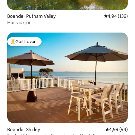
Boende i Putnam Valley
4,94 av 5 i ge
4,94 (136)
Hus vid sjön
Gästfavorit
Populär gästfavorit
Boende i Shirley
4,99 av 5 i g
4,99 (94)