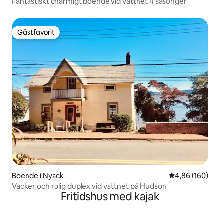
Fantastiskt charmigt boende vid vattnet 4 säsonger
Gästfavorit
Gästfavorit
Boende i Nyack
4,86 av 5 i ge
4,86 (160)
Vacker och rolig duplex vid vattnet på Hudson
Fritidshus med kajak