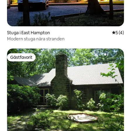
Stuga i East Hampton
5 av 5 i 
5 (4)
Modern stuga nära stranden
Gästfavorit
Gästfavorit