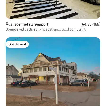
Ägarlägenhet i Greenport
4,88 av 5 i ge
4,88 (166)
Boende vid vattnet | Privat strand, pool och utsikt
Gästfavorit
Gästfavorit