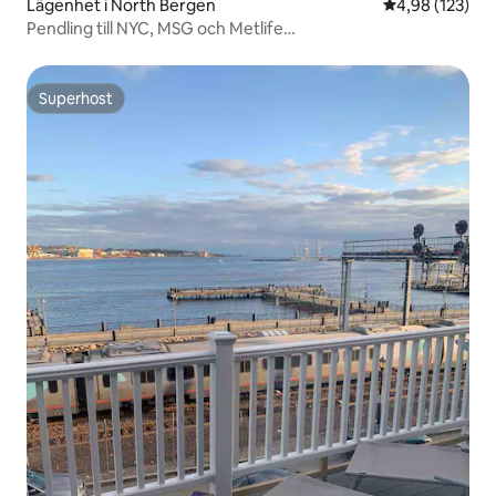
Lägenhet i North Bergen
4,98 av 5 i ge
4,98 (123)
Pendling till NYC, MSG och Metlife
Stadium|Garageparkering!
Superhost
Superhost