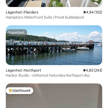
Lägenhet i Flanders
4,94 av 5 i ge
4,94 (102)
Hamptons Waterfront Suite | Privat bubbelpool
Superhost
Superhost
Lägenhet i Northport
4,83 av 5 i ge
4,83 (243)
Harbor Studio – mittemot historiska Northport doc
Gästfavorit
Populär gästfavorit