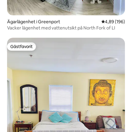
Ägarlägenhet i Greenport
4,89 av 5 i ge
4,89 (196)
Vacker lägenhet med vattenutsikt på North Fork of LI
Gästfavorit
Gästfavorit