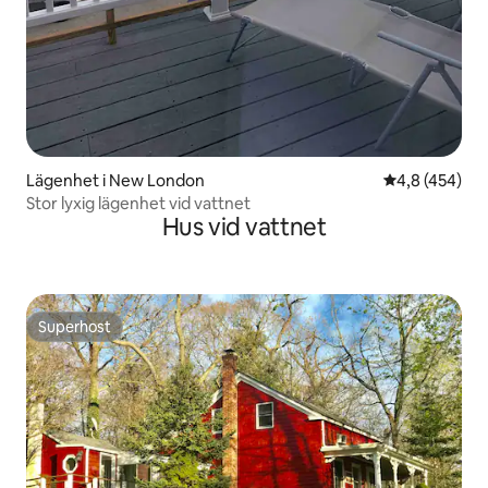
Lägenhet i New London
4,8 av 5 i ge
4,8 (454)
Stor lyxig lägenhet vid vattnet
Hus vid vattnet
Superhost
Superhost