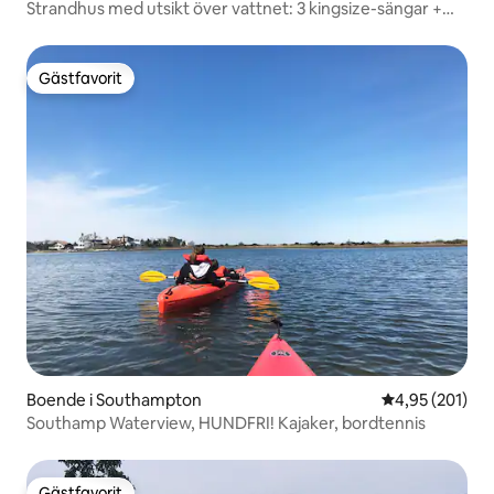
Strandhus med utsikt över vattnet: 3 kingsize-sängar +
puttinggreen
Gästfavorit
Gästfavorit
Boende i Southampton
4,95 av 5 i ge
4,95 (201)
Southamp Waterview, HUNDFRI! Kajaker, bordtennis
Gästfavorit