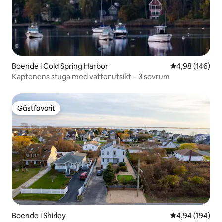
Boende i Cold Spring Harbor
4,98 av 5 i ge
4,98 (146)
Kaptenens stuga med vattenutsikt – 3 sovrum
Gästfavorit
Gästfavorit
Boende i Shirley
4,94 av 5 i ge
4,94 (194)