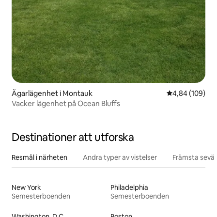
Ägarlägenhet i Montauk
4,84 av 5 i ge
4,84 (109)
Vacker lägenhet på Ocean Bluffs
Destinationer att utforska
Resmål i närheten
Andra typer av vistelser
Främsta sevär
New York
Philadelphia
Semesterboenden
Semesterboenden
Washington, D.C.
Boston