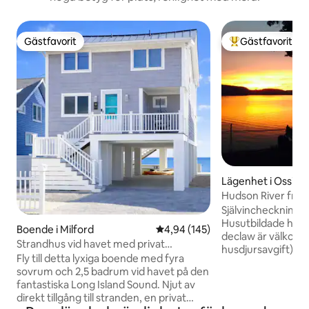
Gästfavorit
Gästfavorit
Gästfavorit
Populär gästfavor
Lägenhet i Ossini
Hudson River fridful
Utforska härifrån
Självincheckning/p
Husutbildade hun
Boende i Milford
4,94 av 5 i genomsnittligt bety
4,94 (145)
declaw är välkomn
Strandhus vid havet med privat
husdjursavgift). P
bubbelpool
Fly till detta lyxiga boende med fyra
för två bilar. Lugn
sovrum och 2,5 badrum vid havet på den
Hudson River. Tåg 
fantastiska Long Island Sound. Njut av
Station) 10 minu
direkt tillgång till stranden, en privat
historiskt grannsk