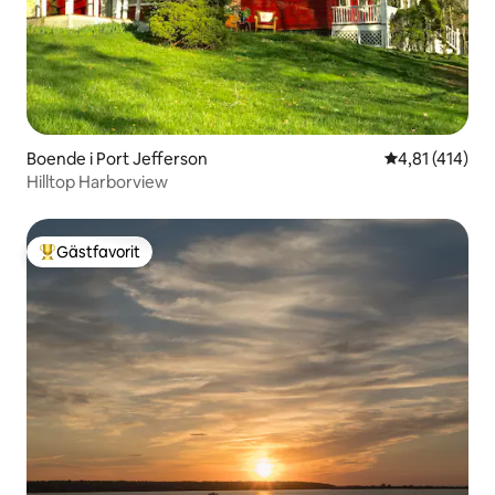
Boende i Port Jefferson
4,81 av 5 i ge
4,81 (414)
Hilltop Harborview
Gästfavorit
Populär gästfavorit