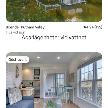
Boende i Putnam Valley
4,94 av 5 i ge
4,94 (135)
Hus vid sjön
Ägarlägenheter vid vattnet
Gästfavorit
Gästfavorit