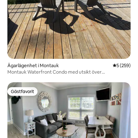
Ägarlägenhet i Montauk
5 av 5 i ge
5 (259)
Montauk Waterfront Condo med utsikt över
solnedgången
Gästfavorit
Gästfavorit