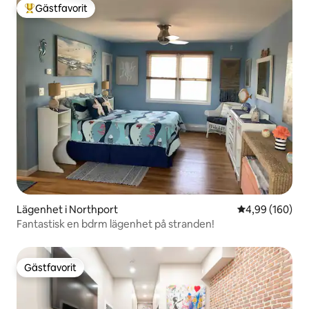
Gästfavorit
Populär gästfavorit
Lägenhet i Northport
4,99 av 5 i ge
4,99 (160)
Fantastisk en bdrm lägenhet på stranden!
Gästfavorit
Gästfavorit