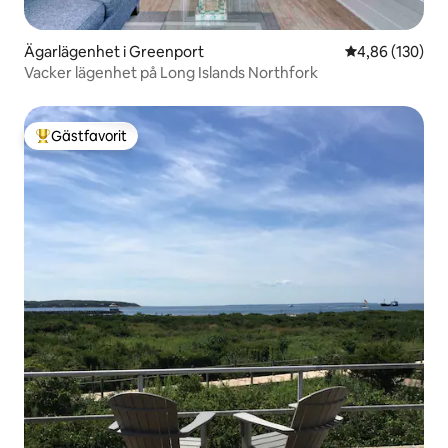
Ägarlägenhet i Greenport
4,86 av 5 i ge
4,86 (130)
Vacker lägenhet på Long Islands Northfork
Gästfavorit
Populär gästfavorit