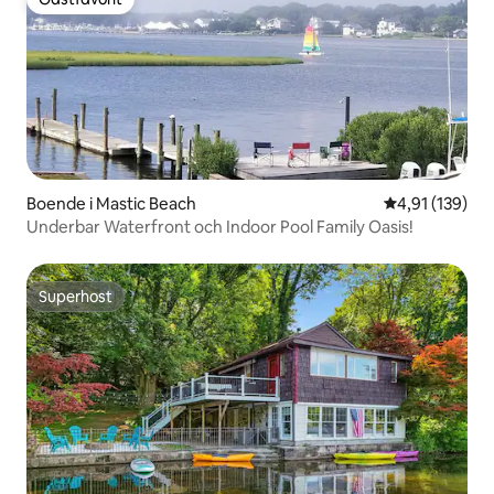
Gästfavorit
Boende i Mastic Beach
4,91 av 5 i ge
4,91 (139)
Underbar Waterfront och Indoor Pool Family Oasis!
Superhost
Superhost