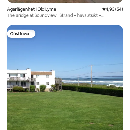
Ägarlägenhet i Old Lyme
4,93 av 5 i g
4,93 (54)
The Bridge at Soundview · Strand + havsutsikt +
soluppgång
Gästfavorit
Gästfavorit