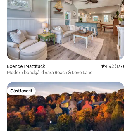
Boende i Mattituck
4,92 av 5 i ge
4,92 (177)
Modern bondgård nära Beach & Love Lane
Gästfavorit
Gästfavorit