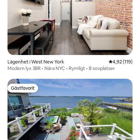
Lägenhet i West New York
4,92 av 5 i ge
4,92 (119)
Modern lyx 3BR • Nära NYC • Rymligt • 8 sovplatser
Gästfavorit
Gästfavorit