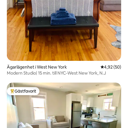
Ägarlägenhet i West New York
4,92 av 5 i g
4,92 (50)
Modern Studio| 15 min. till NYC-West New York, N.J
Gästfavorit
Populär gästfavorit