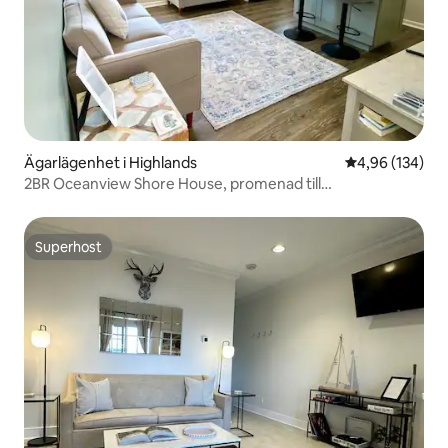
Ägarlägenhet i Highlands
4,96 av 5 i ge
4,96 (134)
2BR Oceanview Shore House, promenad till
stranden/nattliv
Superhost
Superhost