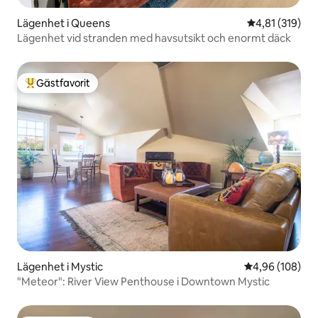
Lägenhet i Queens
4,81 av 5 i ge
4,81 (319)
Lägenhet vid stranden med havsutsikt och enormt däck
Gästfavorit
Populär gästfavorit
Lägenhet i Mystic
4,96 av 5 i ge
4,96 (108)
"Meteor": River View Penthouse i Downtown Mystic