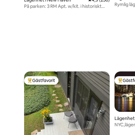
son
Rymlig lä
På parken: 3 RM Apt. w/kit. i historiskt
nära NYC
hus
Gästfavorit
Gästf
Populär gästfavorit
Populär 
Lägenhet 
NYC,lägen