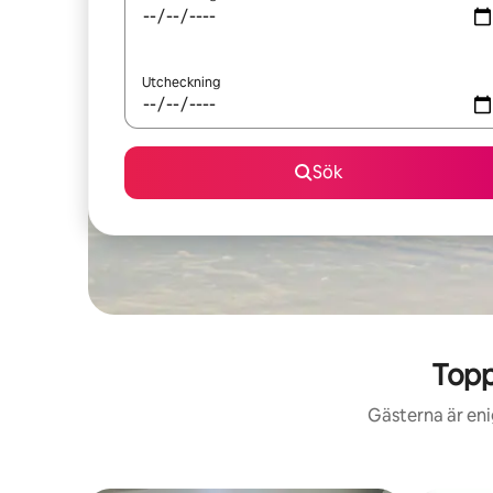
Utcheckning
Sök
Topp
Gästerna är eni