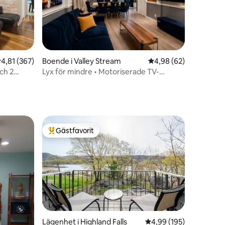
en
,81 av 5 i genomsnittligt betyg, 367 omdömen
4,81 (367)
Boende i Valley Stream
4,98 av 5 i genomsnit
4,98 (62)
ch 2
Lyx för mindre • Motoriserade TV-
ll NYC
apparater • 25 minuter till NYC
Gästfavorit
Populär gästfavorit
en
Lägenhet i Highland Falls
4,99 av 5 i genomsnitt
4,99 (195)