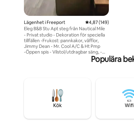
"Den bäst
någonsin 
komma tillbaka!" Boka 
de är öpp
Lägenhet i Freeport
4,87 av 5 i genomsnitt
4,87 (149)
Eleg B&B Stu Apt steg från Nautical Mile
- Privat studio - Dekoration för speciella
tillfällen -Frukost: pannkakor, våfflor,
Jimmy Dean - Mr. Cool A/C & Ht Pmp
-Öppen spis - Vilstol/utdragbar säng, -
Populära be
Frukostbar, - Pentry - Kurig Mach -
Elvattenkokare - Mikrovågsugn - Kylskåp
- Brödrost - Jet Blndr - Strykjärn,
strykbräda, galgar, (korridorgarderob) -
Hårtork (Hlwy clst) -WiFi -Wht Noise
Mach - PS4, Fire Stick, -Ergo Chr, Dsk,
Mse, Mntr, Tangentbord -50 tums smt tv,
- Bosch varmvatten, - 5 minuters
promenad till Nautical Mile <40 minuters
Kök
Wifi
tågresa till Mhttn/JFK - Jones bch -
Wstbry Mall - UBS Stadm -Eshr Pk