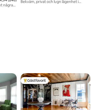
Bekväm, privat och lugn lägenhet i
et några
centrum
Gästfavorit
Populär gästfavorit