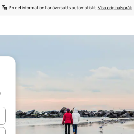
En del information har översatts automatiskt. 
Visa originalspråk
å
d upp- och nedåtpilarna eller utforska genom att trycka eller svepa.