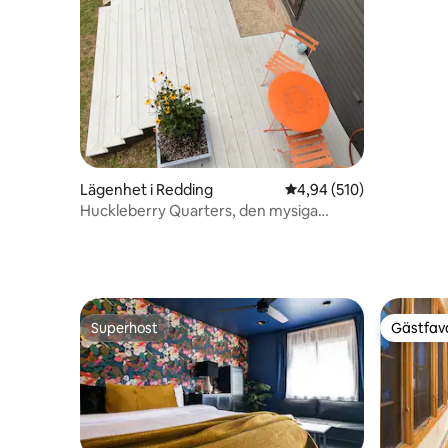
Lägenhet i Redding
4,94 av 5 i genomsnitt
4,94 (510)
Huckleberry Quarters, den mysiga
Redding Retreat.
Superhost
Gästfavo
Superhost
Gästfavo