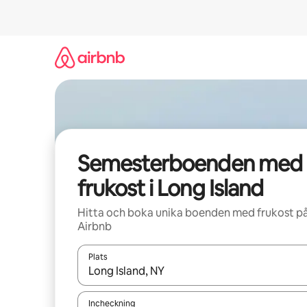
Hoppa
till
innehåll
Semesterboenden med
frukost i Long Island
Hitta och boka unika boenden med frukost p
Airbnb
Plats
När resultaten är tillgängliga kan du navigera me
Incheckning