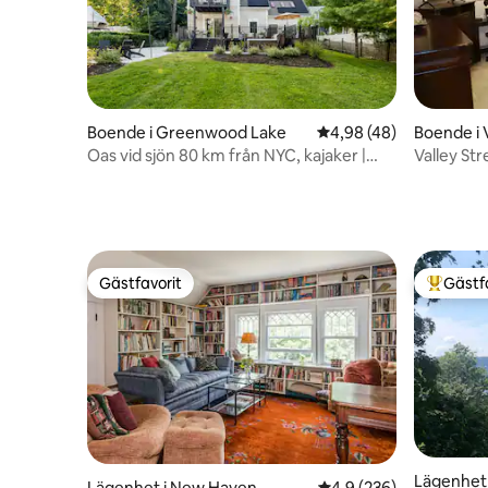
Boende i Greenwood Lake
4,98 av 5 i genomsnit
4,98 (48)
Boende i 
Oas vid sjön 80 km från NYC, kajaker |
Valley S
Bubbelpool | Brygga
Gästfavorit
Gästf
Gästfavorit
Populär 
Lägenhet 
Lägenhet i New Haven
4,9 av 5 i genomsnitt
4,9 (236)