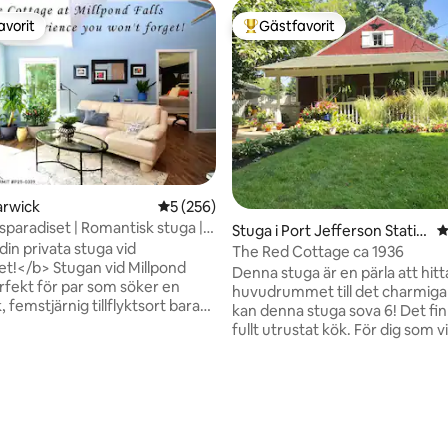
avorit
Gästfavorit
gästfavorit
Populär gästfavorit
arwick
5 av 5 i genomsnittligt betyg, 256 omdöm
5 (256)
sparadiset | Romantisk stuga |
Stuga i Port Jefferson Statio
4
 din privata stuga vid
n
The Red Cottage ca 1936
let!</b> Stugan vid Millpond
Denna stuga är en pärla att hitt
erfekt för par som söker en
huvudrummet till det charmiga 
 femstjärnig tillflyktsort bara
kan denna stuga sova 6! Det fin
C. ✅ Bekväm queen-
fullt utrustat kök. För dig som vi
superrena lyxiga sängkläder
kommer du att vara centralt b
 eldstad vid vattenfallet ✅
LI, vilket gör det mycket enkelt 
ll vingårdar, bryggerier och
använda LI-järnvägen (0,5 mile)
gande äventyr:
stugan och Port Jeff Ferry (1 mi
, sjönöje, fruktträdgårdar ❤️
stugan. Det finns en stor inhä
T • Vårt vanligaste omdöme:
med grill och sittplatser utom