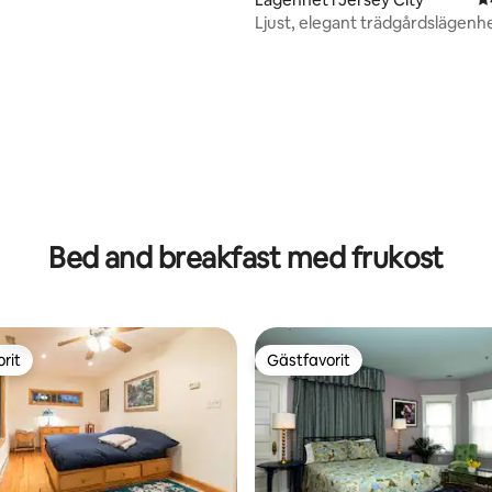
Ljust, elegant trädgårdslägenh
minuter till NYC
ligt betyg, 510 omdömen
Bed and breakfast med frukost
rit
Gästfavorit
rit
Gästfavorit