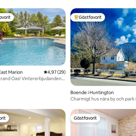
avorit
Gästfavorit
gästfavorit
Populär gästfavorit
East Marion
4,97 av 5 i genomsnittligt betyg, 29 omdöm
4,97 (29)
ererbjudanden
ligt betyg, 162 omdömen
2 nätter!
Boende i Huntington
Charmigt hus nära by och park 
Huntington
rit
Gästfavorit
rit
Gästfavorit