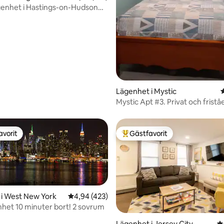
genhet i Hastings-on-Hudson
Lägenhet i Mystic
Mystic Apt #3. Privat och frist
avorit
Gästfavorit
gästfavorit
Populär gästfavorit
i West New York
4,94 av 5 i genomsnittligt betyg, 423 omdöm
4,94 (423)
het 10 minuter bort! 2 sovrum
Lägenhet i Jersey City
4