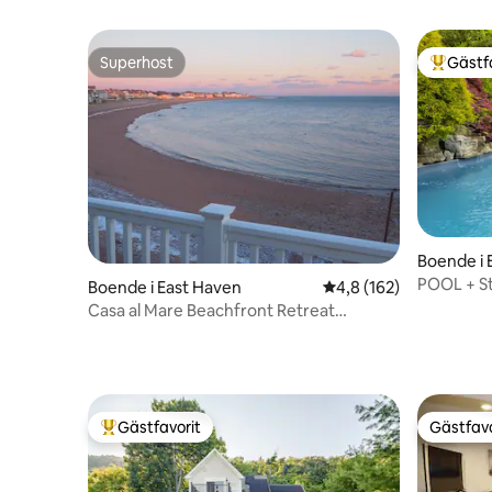
Superhost
Gästf
Superhost
Populär 
Boende i 
POOL + Strand Oas! Vint
Boende i East Haven
4,8 av 5 i genomsnitt
4,8 (162)
för minst 
Casa al Mare Beachfront Retreat
Oceanview
Gästfavorit
Gästfavo
Populär gästfavorit
Gästfavo