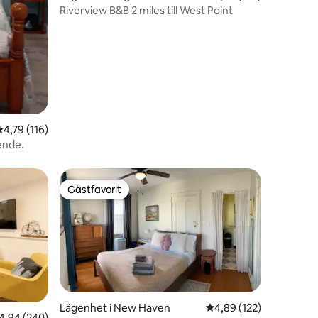
Riverview B&B 2 miles till West Point
4,79 av 5 i genomsnittligt betyg, 116 omdömen
4,79 (116)
ående.
Gästfavorit
Gästfavorit
en
Lägenhet i New Haven
4,89 av 5 i genomsnitt
4,89 (122)
,94 av 5 i genomsnittligt betyg, 240 omdömen
4,94 (240)