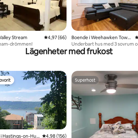
tligt betyg, 48 omdömen
Valley Stream
4,97 av 5 i genomsnittligt betyg, 66 omdöm
4,97 (66)
Boende i Weehawken Towns
4
hip
tream-drömmen!
Underbart hus med 3 sovrum o
Lägenheter med frukost
badrum 10 minuters bussresa ti
avorit
Superhost
gästfavorit
Superhost
i Hastings-on-Hud
4,98 av 5 i genomsnittligt betyg, 156 omdöm
4,98 (156)
ligt betyg, 236 omdömen