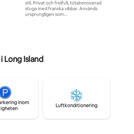
stil. Privat och fridfull, totalrenoverad
ed
stuga med franska vibbar. Används
ft på 65
ursprungligen som
att slå
målnings-/designstudio. Det är en
idealisk plats för avkoppling och att njuta
av den omgivande naturen. Sovrummet
på övervåningen är i loftstil och har en
lyxig dubbelsäng. Den är idealisk för
korta och långa vistelser. Det är ett
perfekt ställe för mysiga kvällar och lata
 Long Island
morgnar, det kan också fungera som en
tillfällig arbetsplats. Hög te-stil, ekologisk
frukost tillgänglig (20 $ per person)
arkering inom
Luftkonditionering
tigheten