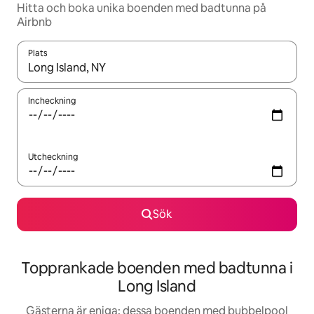
Hitta och boka unika boenden med badtunna på
Airbnb
Plats
När resultaten är tillgängliga kan du navigera med upp- och ned
Incheckning
Utcheckning
Sök
Topprankade boenden med badtunna i
Long Island
Gästerna är eniga: dessa boenden med bubbelpool