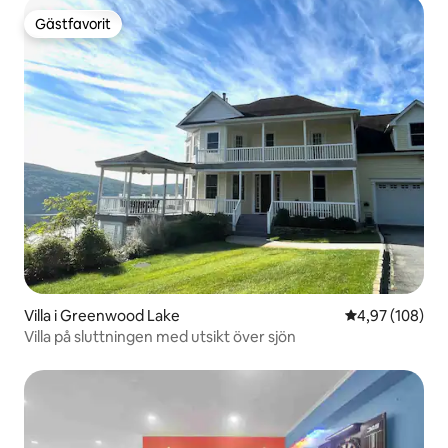
Gästfavorit
Gästfavorit
Villa i Greenwood Lake
4,97 av 5 i ge
4,97 (108)
Villa på sluttningen med utsikt över sjön