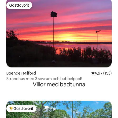
Gästfavorit
Gästfavorit
Boende i Milford
4,97 av 5 i ge
4,97 (153)
Strandhus med 3 sovrum och bubbelpool!
Villor med badtunna
Gästfavorit
Populär gästfavorit