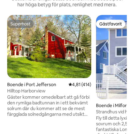
har höga betyg för plats, renlighet med mera.
Superhost
Gästfavorit
Superhost
Gästfavorit
Boende i Port Jefferson
4,81 av 5 i genomsnittligt bet
4,81 (414)
Hilltop Harborview
Gäster kommer omedelbart att gå förbi
den rymliga badtunnan in i ett bekvämt
Boende i Milford
solrum där du kommer att se de mest
Strandhus vid hav
färgglada solnedgångarna med utsikt
bubbelpool
Fly till detta lyxi
över vattnet som Long Island har att
sovrum och 2,5 ba
erbjuda! Detta unika boende erbjuder en
fantastiska Long I
vidsträckt planlösning med 3 sovrum