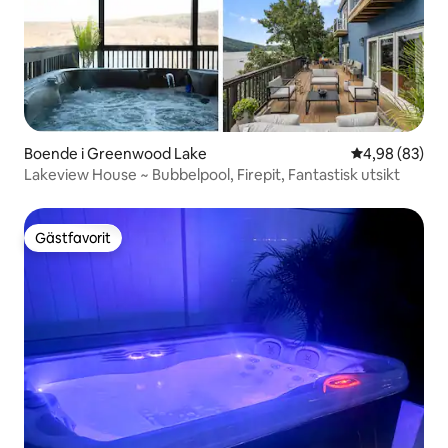
Boende i Greenwood Lake
4,98 av 5 i g
4,98 (83)
Lakeview House ~ Bubbelpool, Firepit, Fantastisk utsikt
Gästfavorit
Gästfavorit