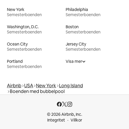
New York
Philadelphia
Semesterboenden
Semesterboenden
Washington, D.C.
Boston
Semesterboenden
Semesterboenden
Ocean City
Jersey City
Semesterboenden
Semesterboenden
Portland
Visa mer
Semesterboenden
Airbnb
USA
New York
Long Island
Boenden med bubbelpool
© 2026 Airbnb, Inc.
Integritet
Villkor