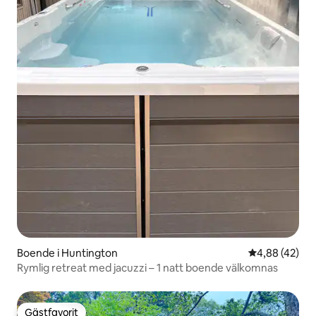
Boende i Huntington
4,88 av 5 i g
4,88 (42)
Rymlig retreat med jacuzzi – 1 natt boende välkomnas
Gästfavorit