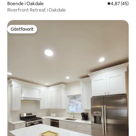
Boende i Oakdale
4,87 av 5 i g
4,87 (45)
Riverfront Retreat i Oakdale
Gästfavorit
Gästfavorit