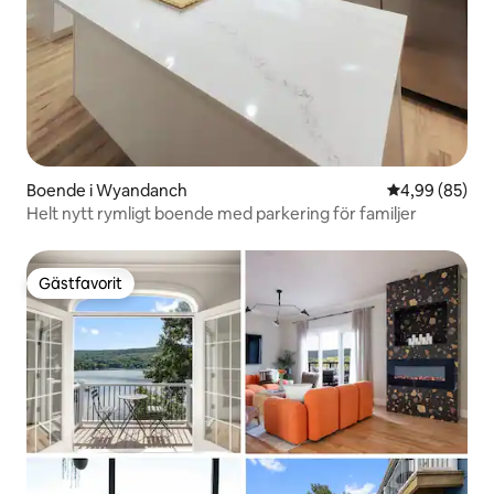
Boende i Wyandanch
4,99 av 5 i g
4,99 (85)
Helt nytt rymligt boende med parkering för familjer
Gästfavorit
Gästfavorit