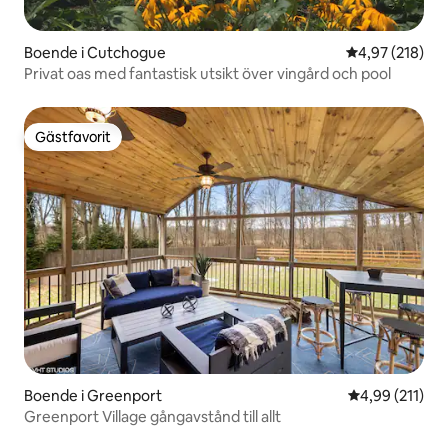
Boende i Cutchogue
4,97 av 5 i ge
4,97 (218)
Privat oas med fantastisk utsikt över vingård och pool
Gästfavorit
Gästfavorit
Boende i Greenport
4,99 av 5 i ge
4,99 (211)
Greenport Village gångavstånd till allt