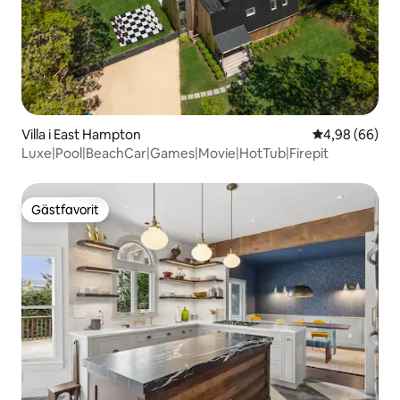
Villa i East Hampton
4,98 av 5 i g
4,98 (66)
Luxe|Pool|BeachCar|Games|Movie|HotTub|Firepit
Gästfavorit
Gästfavorit