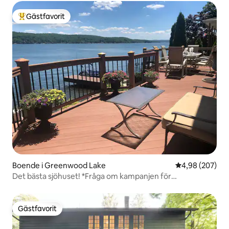
Gästfavorit
Populär gästfavorit
Boende i Greenwood Lake
4,98 av 5 i ge
4,98 (207)
Det bästa sjöhuset! *Fråga om kampanjen för
båtanvändning*
Gästfavorit
Gästfavorit