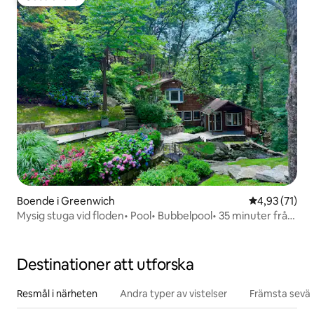
Gästfavorit
Boende i Greenwich
4,93 av 5 i g
4,93 (71)
Mysig stuga vid floden• Pool• Bubbelpool• 35 minuter från
New York City
Destinationer att utforska
Resmål i närheten
Andra typer av vistelser
Främsta sevär