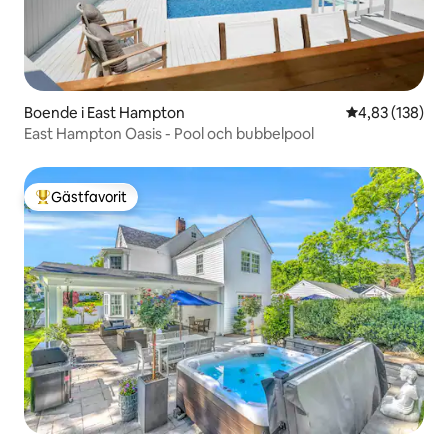
Boende i East Hampton
4,83 av 5 i ge
4,83 (138)
East Hampton Oasis - Pool och bubbelpool
Gästfavorit
Populär gästfavorit