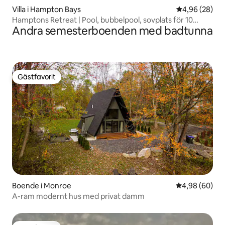
Villa i Hampton Bays
4,96 av 5 i g
4,96 (28)
Hamptons Retreat | Pool, bubbelpool, sovplats för 10
Andra semesterboenden med badtunna
personer
Gästfavorit
Gästfavorit
Boende i Monroe
4,98 av 5 i g
4,98 (60)
A-ram modernt hus med privat damm