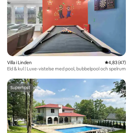
Villa i Linden
4,83 av 5 i g
4,83 (47)
Eld & kul | Luxe-vistelse med pool, bubbelpool och spelrum
Superhost
Superhost