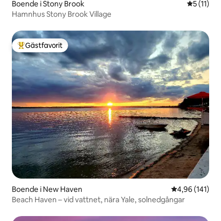
Boende i Stony Brook
5 av 5 i 
5 (11)
Hamnhus Stony Brook Village
Gästfavorit
Populär gästfavorit
Boende i New Haven
4,96 av 5 i ge
4,96 (141)
Beach Haven – vid vattnet, nära Yale, solnedgångar