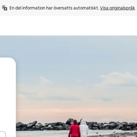
En del information har översatts automatiskt. 
Visa originalspråk