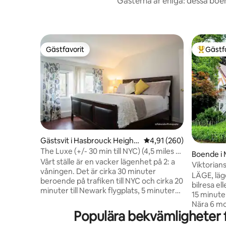
Gästerna är eniga: dessa boe
Gästfavorit
Gästf
Gästfavorit
Populär 
Gästsvit i Hasbrouck Height
4,91 av 5 i genomsnitt
4,91 (260)
s
The Luxe (+/- 30 min till NYC) (4,5 miles till
Boende i
MetLife)
Vårt ställe är en vacker lägenhet på 2: a
Viktorian
våningen. Det är cirka 30 minuter
eller lek 
LÄGE, läg
beroende på trafiken till NYC och cirka 20
bilresa el
minuter till Newark flygplats, 5 minuter
15 minute
till Teterboro flygplats, 10 minuter till
Nära 6 mo
MetLife Stadium, American Dream Mall
Populära bekvämligheter f
Vårt 1898
och Theme Park, och 20 minuter till
hem i Wes