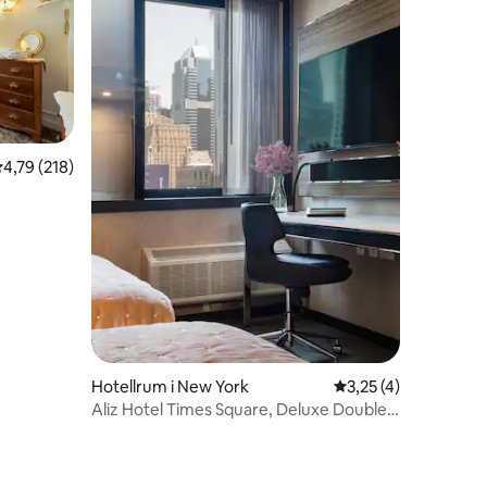
,79 av 5 i genomsnittligt betyg, 218 omdömen
4,79 (218)
en
Hotellrum i New York
3,25 av 5 i genomsn
3,25 (4)
Aliz Hotel Times Square, Deluxe Double
Guest Room