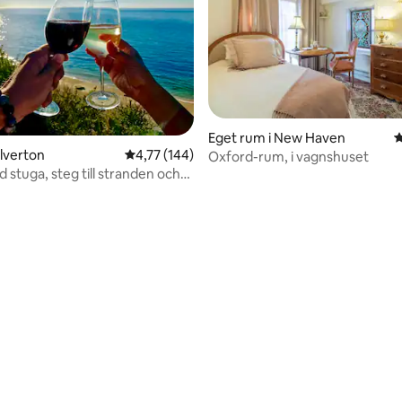
Eget rum i New Haven
4
alverton
4,77 av 5 i genomsnittligt betyg, 144 omdöm
4,77 (144)
Oxford-rum, i vagnshuset
 stuga, steg till stranden och