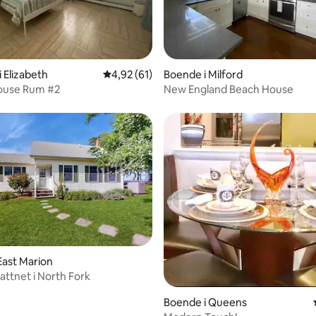
tligt betyg, 98 omdömen
 Elizabeth
4,92 av 5 i genomsnittligt betyg, 61 omdöm
4,92 (61)
Boende i Milford
ouse Rum #2
New England Beach House
tligt betyg, 32 omdömen
East Marion
vattnet i North Fork
Boende i Queens