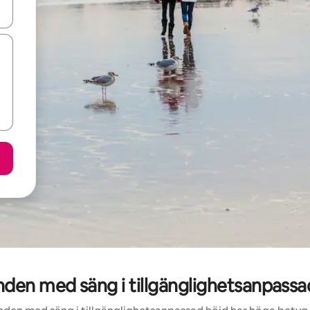
d upp- och nedåtpilarna eller utforska genom att trycka eller svepa.
en med säng i tillgänglighetsanpassad 