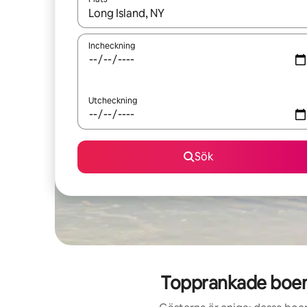
När resultaten är tillgängliga kan du navigera me
Incheckning
Utcheckning
Sök
Topprankade boend