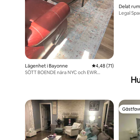
Delat rum
Legal Spa
Lägenhet i Bayonne
4,48 av 5 i genomsnit
4,48 (71)
SÖTT BOENDE nära NYC och EWR
Hu
Airport, säker stad
Gästfavo
Gästfavo