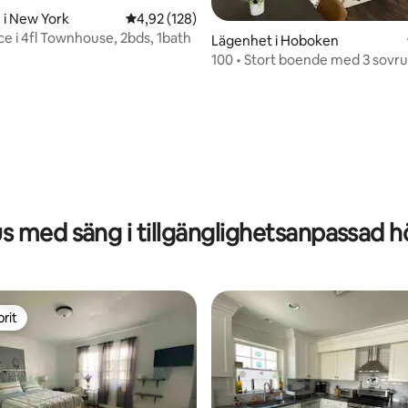
 i New York
4,92 av 5 i genomsnittligt betyg, 128 omdöm
4,92 (128)
ce i 4fl Townhouse, 2bds, 1bath
Lägenhet i Hoboken
100 • Stort boende med 3 sovr
badrum • Buss till New York
tligt betyg, 71 omdömen
s med säng i tillgänglighetsanpassad h
rit
rit