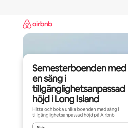
Hoppa
till
innehåll
Semesterboenden med
en säng i
tillgänglighetsanpassad
höjd i Long Island
Hitta och boka unika boenden med säng i
tillgänglighetsanpassad höjd på Airbnb
Plats