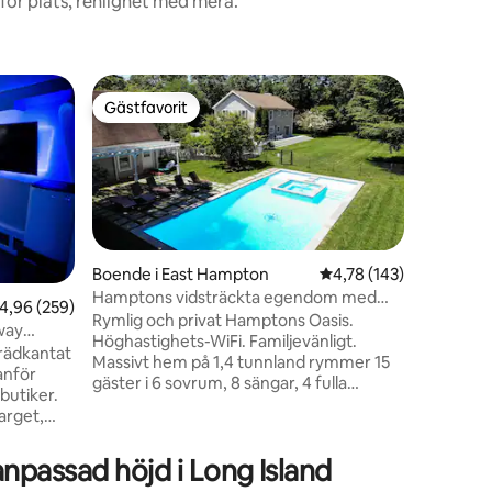
ör plats, renlighet med mera.
Gästhus i
Gästfavorit
Gästf
Gästfavorit
Populär
Kom tillb
träklädd t
GLAD VÅR
Vårfågla
kommit up
blåfåglar
Vackra p
utmed str
och äta e
Boende i East Hampton
4,78 av 5 i genomsnitt
4,78 (143)
New Have
Hamptons vidsträckta egendom med
,96 av 5 i genomsnittligt betyg, 259 omdömen
4,96 (259)
broadway-
bubbelpool och bekvämligheter
Rymlig och privat Hamptons Oasis.
way
restaurang
en
Höghastighets-WiFi. Familjevänligt.
trädkantat
vill att 
Massivt hem på 1,4 tunnland rymmer 15
anför
hos oss, 
gäster i 6 sovrum, 8 sängar, 4 fulla
 butiker.
privat om
badrum plus spjälsäng och pack 'n play.
arget,
Utsökt inredda av Judy Posey Stor
och KFC
uppvärmd gunite pool (42 x 20 fot)
de
npassad höjd i Long Island
bubbelpool och soldäck. Öppen spis,
ngliga är
överdimensionerat kök med 3 kylskåp,