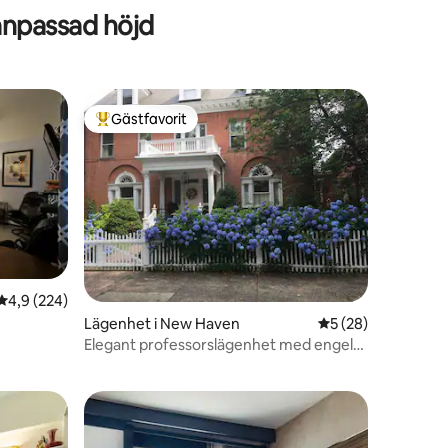
anpassad höjd
Gästfavorit
Populär gästfavorit
4,9 av 5 i genomsnittligt betyg, 224 omdömen
4,9 (224)
Lägenhet i New Haven
5 av 5 i genomsnit
5 (28)
en
Elegant professorslägenhet med engelsk
charm