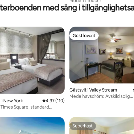
Modern Touch!
erboenden med säng i tillgänglighets
Gästfavorit
Gästfavorit
ligt betyg, 130 omdömen
Gästsvit i Valley Stream
Medelhavsdröm: Avskild solig
 i New York
4,37 av 5 i genomsnittligt betyg, 110 omdöm
4,37 (110)
studiolägenhet
l Times Square, standard
um
Superhost
Superhost