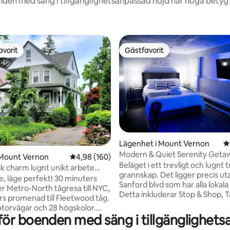
nden med säng i tillgänglighetsanpassad höjd har höga betyg f
avorit
Gästfavorit
gästfavorit
Gästfavorit
ligt betyg, 260 omdömen
Lägenhet i Mount Vernon
4
Modern & Quiet Serenity Geta
 Mount Vernon
4,98 av 5 i genomsnittligt betyg, 160 omdöm
4,98 (160)
Enhanced Cleaning
Beläget i ett trevligt och lugnt 
sk charm lugnt unikt arbete
grannskap. Det ligger precis ut
30 min NYC
e, läge perfekt! 30 minuters
Sanford blvd som har alla lokala
ler Metro-North tågresa till NYC,
Detta inkluderar Stop & Shop, T
rs promenad till Fleetwood tåg.
CVS, Burger King, McDonald's 
torvägar och 28 högskolor.
för att nämna några. Några av 
ör boenden med säng i tillgänglighetsa
 viktorianska charmrenoverade
bekvämligheter som finns tillgä
tchester, NY. Perfekt