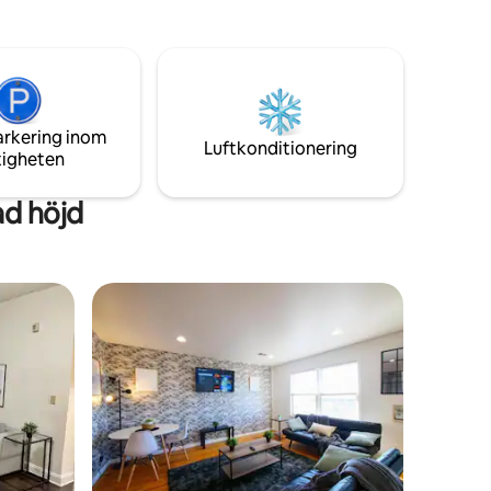
elektrisk vedeldad grill, stor gård,
skap,
eldstad, bar/lounge, Golden Tee
k för att
arcade™, cyklar och kajaker. Bara 2 miles
gott om
från städerna East Hampton och
ters
Amagansett och flera vita sandstränder
a Station,
arkering inom
Luftkonditionering
tigheten
ad höjd