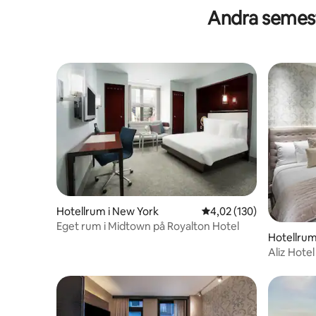
Andra semest
Hotellrum i New York
4,02 av 5 i genomsnitt
4,02 (130)
Eget rum i Midtown på Royalton Hotel
Hotellrum
Aliz Hote
dubbelr