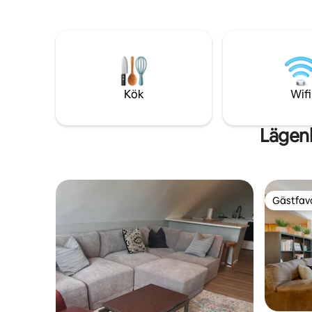
NJPAC och The Prudential Center! Du
ofullkoml
kommer att älska vårt ställe - vänligt
Mahogny v
grannskap, rymlig, luftig lägenhet och
wifi. Lum
bekväma sängar. Direktbuss till NYC,
4 sovrum,
American Dream och MetLife Stadium
våningen,
ner på gatan och NJ Transit tågtrafik
lyxig dusc
bara en kort bilresa bort!
hemifrån.
Kök
Wifi
Gatupark
Lägenh
Gästfavo
Gästfavo