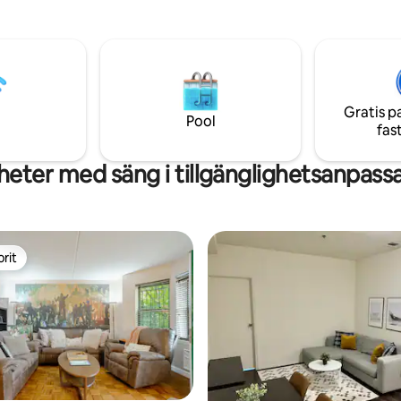
Smart Tv, WiFi, arbetsstation,
ig vintageestetik och inredning.
kaffebryggare, kokkärl och red
eranda och parkutsikt. Snabbt
strykjärn, strykbräda och hårtor
mig bakgård. Mysig bakre altan.
nämna några. Det finns också 
 +5 sovplatser på 2:a och 3:e
parkering. Det är också 15 minu
 2 1/2 badrum, vintage badkar,
promenad till tunnelbanan norr
h. Tvätt. Lek eller arbeta
du kan vara i NYC på 25-30 min.
Gratis p
 Bra familjesemester.
Pool
fas
ering och uppfart.
eter med säng i tillgänglighetsanpass
rit
rit