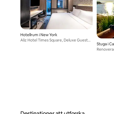
Hotellrum i New York
Aliz Hotel Times Square, Deluxe Guest
Stuga i C
med balkong
Renoverad
vinvägen
Destinationer att utforska