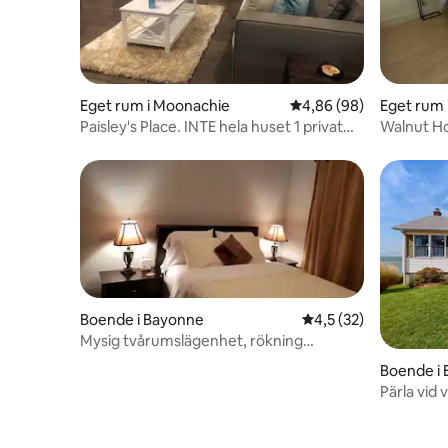
Eget rum i Moonachie
4,86 av 5 i genomsnit
4,86 (98)
Eget rum i
Paisley's Place. INTE hela huset 1 privat
Walnut H
sovrum
Boende i Bayonne
4,5 av 5 i genomsnit
4,5 (32)
Mysig tvårumslägenhet, rökning
förbjuden.
Boende i 
Pärla vid 