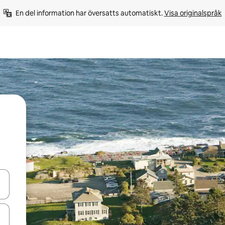
En del information har översatts automatiskt. 
Visa originalspråk
d upp- och nedåtpilarna eller utforska genom att trycka eller svepa.