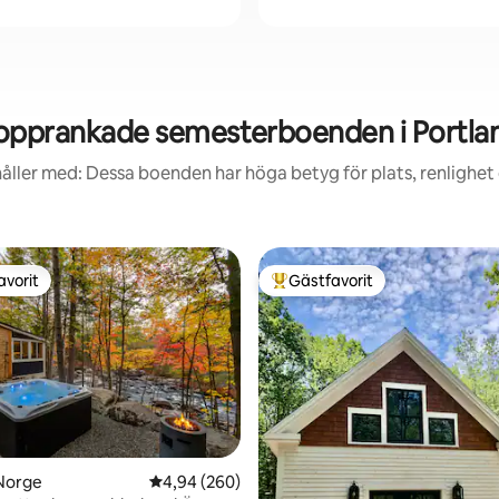
opprankade semesterboenden i Portla
åller med: Dessa boenden har höga betyg för plats, renlighet
avorit
Gästfavorit
gästfavorit
Populär gästfavorit
 Norge
4,94 av 5 i genomsnittligt betyg, 260 omdöm
4,94 (260)