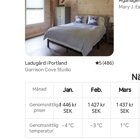
Ägarlägen
Mary J. E
Ladugård i Portland
5 av 5 i genomsnitt
5 (486)
Garrison Cove Studio
Nä
Månad
Jan.
Feb.
Mars
1 446 kr
1 427 kr
1 437 kr
Genomsnittliga
priser
SEK
SEK
SEK
−4 °C
−3 °C
1 °C
Genomsnittlig
temperatur