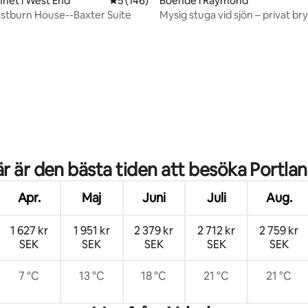
het i West End
5 av 5 i genomsnittligt betyg, 146 omdöm
5 (146)
Boende i Raymond
astburn House--Baxter Suite
Mysig stuga vid sjön – privat br
kajaker – eldstad
ligt betyg, 486 omdömen
r är den bästa tiden att besöka Portla
Apr.
Maj
Juni
Juli
Aug.
1 627 kr
1 951 kr
2 379 kr
2 712 kr
2 759 kr
SEK
SEK
SEK
SEK
SEK
7 °C
13 °C
18 °C
21 °C
21 °C