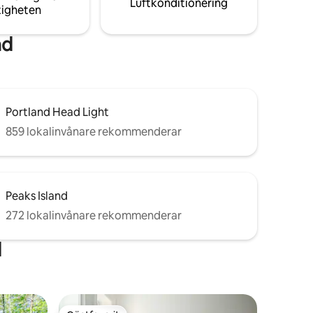
Luftkonditionering
tigheten
nd
Portland Head Light
859 lokalinvånare rekommenderar
Peaks Island
272 lokalinvånare rekommenderar
d