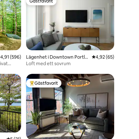
Gästfavorit
Gästfavorit
en
,91 av 5 i genomsnittligt betyg, 596 omdömen
4,91 (596)
Lägenhet i Downtown Portla
4,92 av 5 i genomsnit
4,92 (65)
nd
ivat
Loft med ett sovrum
Gästfavorit
Populär gästfavorit