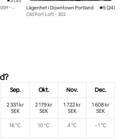
en
5 av 5 i genomsnittligt betyg, 31 omdömen
5 (31)
ygga –
Lägenhet i Downtown Portland
5 av 5 i genomsnit
5 (24)
Old Port Loft - 302
nd?
Sep.
Okt.
Nov.
Dec.
2 331 kr
2 179 kr
1 722 kr
1 608 kr
SEK
SEK
SEK
SEK
16 °C
10 °C
4 °C
−1 °C