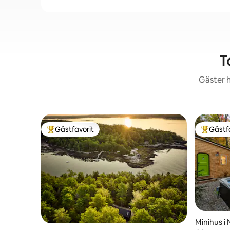
T
Gäster h
Gästfavorit
Gästf
Populär gästfavorit
Populär 
Minihus i