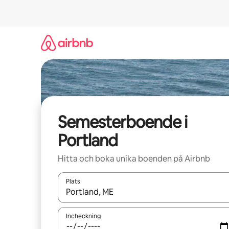
Hoppa
till
innehåll
Semesterboende i
Portland
Hitta och boka unika boenden på Airbnb
Plats
När resultaten är tillgängliga kan du navigera me
Incheckning