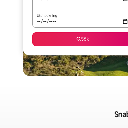
Utcheckning
Sök
Sna