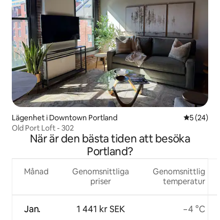
Lägenhet i Downtown Portland
5 av 5 i g
5 (24)
Old Port Loft - 302
När är den bästa tiden att besöka
Portland?
Månad
Genomsnittliga
Genomsnittlig
priser
temperatur
Jan.
1 441 kr SEK
−4 °C