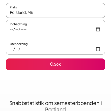
Plats
När resultaten är tillgängliga kan du navigera med upp- och ned
Incheckning
Utcheckning
Sök
Snabbstatistik om semesterboenden i
Portland