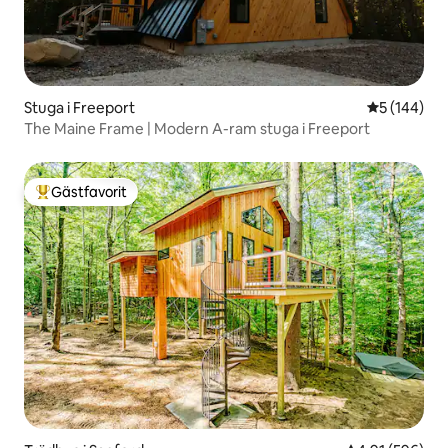
Stuga i Freeport
5 av 5 i ge
5 (144)
The Maine Frame | Modern A-ram stuga i Freeport
Gästfavorit
Populär gästfavorit