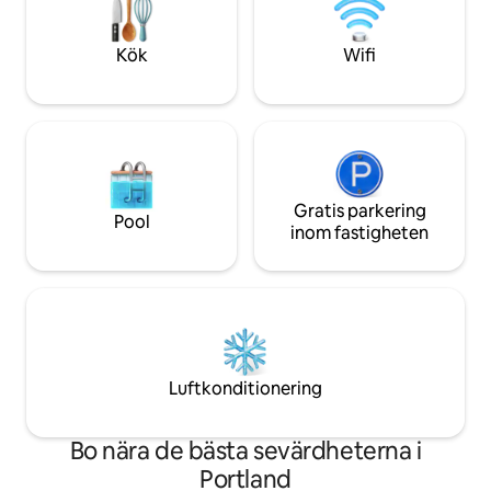
betong bildar en grundad, tyst
Maine-äventyr. Na
uttrycksfull och hållbart byggd
tillflyktsort. 1 timme från Portland, men
Kök
Wifi
en värld isär.
Gratis parkering
Pool
inom fastigheten
Luftkonditionering
Bo nära de bästa sevärdheterna i
Portland