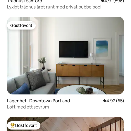
Trädhus i Sanford
4,91 av 5 i ge
4,91 (596)
Lyxigt trädhus året runt med privat bubbelpool
Gästfavorit
Gästfavorit
Lägenhet i Downtown Portland
4,92 av 5 i g
4,92 (65)
Loft med ett sovrum
Gästfavorit
Populär gästfavorit