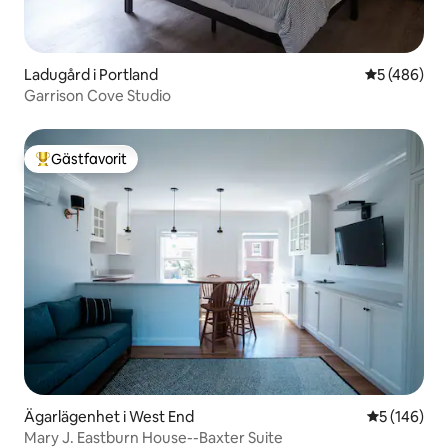
Ladugård i Portland
5 av 5 i ge
5 (486)
Garrison Cove Studio
Gästfavorit
Populär gästfavorit
Ägarlägenhet i West End
5 av 5 i ge
5 (146)
Mary J. Eastburn House--Baxter Suite