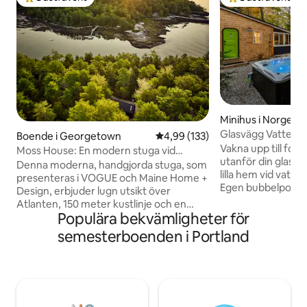
Populär gästfavorit
Populär gästfavor
Minihus i Norge
Glasvägg Vattenb
Boende i Georgetown
4,99 av 5 i genomsnittligt bet
4,99 (133)
spis Miniboende
Vakna upp till fors
Moss House: En modern stuga vid
utanför din glasvä
vattnet i skogen
Denna moderna, handgjorda stuga, som
lilla hem vid vattn
presenteras i VOGUE och Maine Home +
Egen bubbelpool m
Design, erbjuder lugn utsikt över
genomskinlig gas
Atlanten, 150 meter kustlinje och en
queensize-säng me
Populära bekvämligheter för
privat brygga, perfekt för morgonkaffe,
vattnet, utomhus
att sjösätta en kajak eller titta på sälar,
semesterboenden i Portland
och direkt tillgång 
sjöfåglar och passerande båtar. Den
Fullständig avskild
ligger bland höga tallar och blandar
sikte. Modernt kö
nordiska och japanska influenser i ett
wifi och genomtänk
utrymme som är lugnt och komponerat.
eller ensamresor. R
Interiörer av trä, sten, kalkgips och
nära Sunday River 