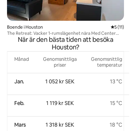
Boende i Houston
5 av 5 i 
5 (11)
The Retreat: Vacker 1-rumslägenhet nära Med Center
När är den bästa tiden att besöka
och NRG
Houston?
Månad
Genomsnittliga
Genomsnittlig
priser
temperatur
Jan.
1 052 kr SEK
13 °C
Feb.
1 119 kr SEK
15 °C
Mars
1 318 kr SEK
18 °C