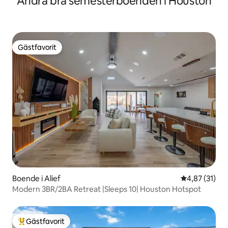
Andra bra semesterboenden i Houston
Gästfavorit
Gästfavorit
Boende i Alief
4,87 av 5 i g
4,87 (31)
Modern 3BR/2BA Retreat |Sleeps 10| Houston Hotspot
Gästfavorit
Populär gästfavorit