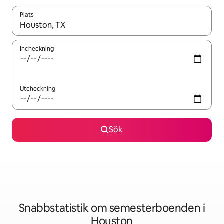
Plats
När resultaten är tillgängliga kan du navigera med upp- och ned
Incheckning
Utcheckning
Sök
Snabbstatistik om semesterboenden i
Houston