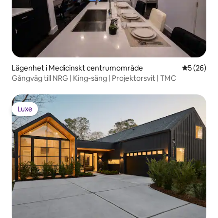
Lägenhet i Medicinskt centrumområde
5 av 5 i g
5 (26)
Gångväg till NRG | King-säng | Projektorsvit | TMC
Luxe
Luxe