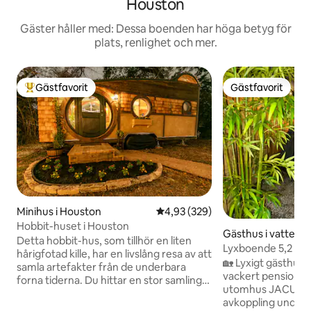
Houston
Gäster håller med: Dessa boenden har höga betyg för
plats, renlighet och mer.
Gästfavorit
Gästfavorit
Populär gästfavorit
Gästfavorit
Minihus i Houston
4,93 av 5 i genomsnittligt bety
4,93 (329)
Hobbit-huset i Houston
Gästhus i vattenkä
Detta hobbit-hus, som tillhör en liten
Lyxboende 5,2 mil
hårigfotad kille, har en livslång resa av att
Airport+Spa+King
🏡 Lyxigt gästhus ✨
samla artefakter från de underbara
vackert pensionat
forna tiderna. Du hittar en stor samling
utomhus JACUZZI 
böcker som är både sällsynta och av
avkoppling under st
stort värde för att väcka din fantasi och