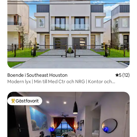
Boende i Southeast Houston
5 av 5 i g
5 (12)
Modern lyx | Min till Med Ctr och NRG | Kontor och
elfordon
Gästfavorit
Populär gästfavorit