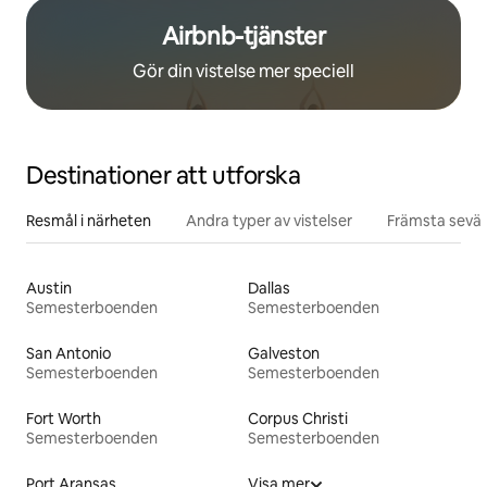
Airbnb-tjänster
Gör din vistelse mer speciell
Destinationer att utforska
Resmål i närheten
Andra typer av vistelser
Främsta sevär
Austin
Dallas
Semesterboenden
Semesterboenden
San Antonio
Galveston
Semesterboenden
Semesterboenden
Fort Worth
Corpus Christi
Semesterboenden
Semesterboenden
Port Aransas
Visa mer