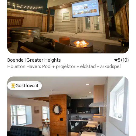
Boende i Greater Heights
5 av 5 i g
5 (10)
Houston Haven: Pool + projektor + eldstad + arkadspel
Gästfavorit
Populär gästfavorit