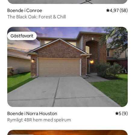
Boende i Conroe
4,97 av 5 i g
4,97 (58)
The Black Oak: Forest & Chill
Gästfavorit
Gästfavorit
Boende i Norra Houston
5 av 5 i 
5 (9)
Rymligt 4BR hem med spelrum