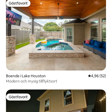
Gästfavorit
Gästfavorit
Boende i Lake Houston
4,96 av 5 i g
4,96 (52)
Modern och mysig tillflyktsort
Gästfavorit
Gästfavorit