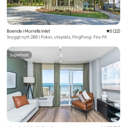
Boende i Murrells Inlet
5 av 5 i g
5 (22)
Snyggt nytt 2BR | Poker, uteplats, PingPong- Fire Pit
Superhost
Superhost