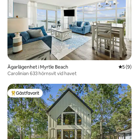
Ägarlägenhet i Myrtle Beach
5 av 5 i 
5 (9)
Carolinian 633 hörnsvit vid havet
Gästfavorit
Populär gästfavorit