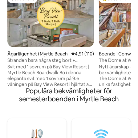
Gästfavorit
Populär gästfavor
Ägarlägenhet i Myrtle Beach
4,91 av 5 i genomsnittligt bet
4,91 (110)
Boende i Conway
Stranden bara några steg bort +
The Dome at Wild 
strandpromenad | Bay View Resort
vid floden
Svit med 1 sovrum på Bay View Resort |
Nytt ägarskap – u
Myrtle Beach Boardwalk Bo i denna
bekvämligheter so
eleganta svit med 1 sovrum på 9:e
The Dome at Wild 
våningen på Bay View Resort i hjärtat av
unika fastighetern
Populära bekvämligheter för
Myrtle Beach. Egen balkong med utsikt
området. Det är som
över staden och solnedgången, fullt
Varje centimeter 
semesterboenden i Myrtle Beach
utrustat kök, tvättmaskin/torktumlare
tillverkats för ha
och 55-tums Smart-TV. Beläget direkt
50 år. Varje träbit
vid strandpromenaden, bara några steg
och skurits från lok
från stranden, restauranger och
återvunnits från g
Starbucks. Njut av semesterortens
av en lokal mäste
bekvämligheter, inklusive en lugn flod,
hisnande uppmärks
inomhuspool, bubbelbad och
Fastigheten är inb