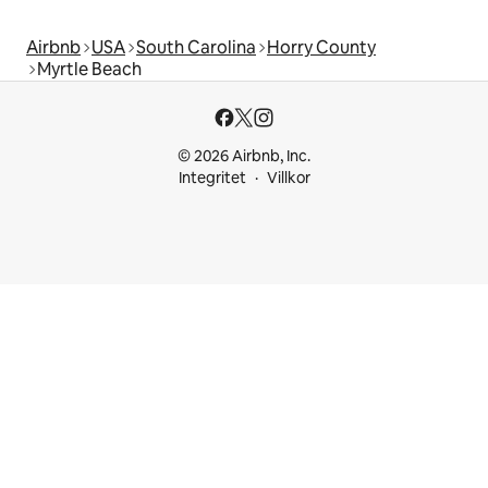
Airbnb
USA
South Carolina
Horry County
Myrtle Beach
© 2026 Airbnb, Inc.
Integritet
Villkor