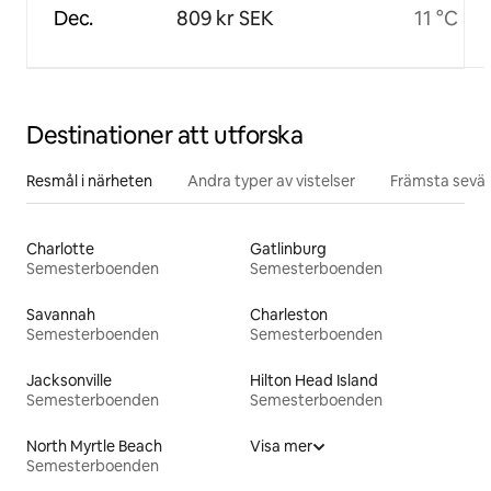
Dec.
809 kr SEK
11 °C
Destinationer att utforska
Resmål i närheten
Andra typer av vistelser
Främsta sevär
Charlotte
Gatlinburg
Semesterboenden
Semesterboenden
Savannah
Charleston
Semesterboenden
Semesterboenden
Jacksonville
Hilton Head Island
Semesterboenden
Semesterboenden
North Myrtle Beach
Visa mer
Semesterboenden