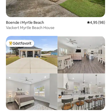
Boende i Myrtle Beach
4,95 av 5 i g
4,95 (98)
Vackert Myrtle Beach House
Gästfavorit
Populär gästfavorit