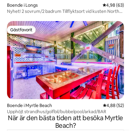
Boende i Longs
4,98 av 5 i g
4,98 (63)
Nyhet! 2 sovrum/2 badrum Tillflyktsort vid kusten North
Myrtle Beach
Gästfavorit
Gästfavorit
Boende i Myrtle Beach
4,88 av 5 i g
4,88 (52)
Upphöjt strandhus/golfbil/bubbelpool/arkad/BAR
När är den bästa tiden att besöka Myrtle
Beach?