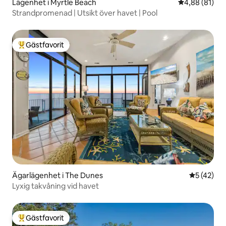
Lägenhet i Myrtle Beach
4,88 av 5 i g
4,88 (81)
Strandpromenad | Utsikt över havet | Pool
Gästfavorit
Populär gästfavorit
Ägarlägenhet i The Dunes
5 av 5 i g
5 (42)
Lyxig takvåning vid havet
Gästfavorit
Populär gästfavorit