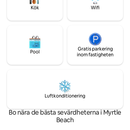
fitnesscenter. Några minuter från
vänster och gränsar
Kök
Wifi
SkyWheel, Broadway at the Beach,
natursköna Wacca
Topgolf, shopping, restauranger och
sevärdheter.
Gratis parkering
Pool
inom fastigheten
Luftkonditionering
Bo nära de bästa sevärdheterna i Myrtle
Beach