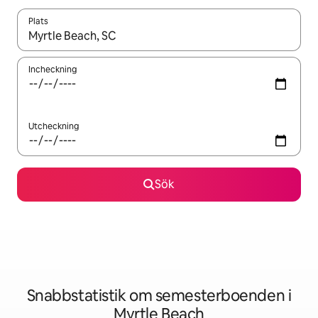
Plats
När resultaten är tillgängliga kan du navigera med upp- och ned
Incheckning
Utcheckning
Sök
Snabbstatistik om semesterboenden i
Myrtle Beach