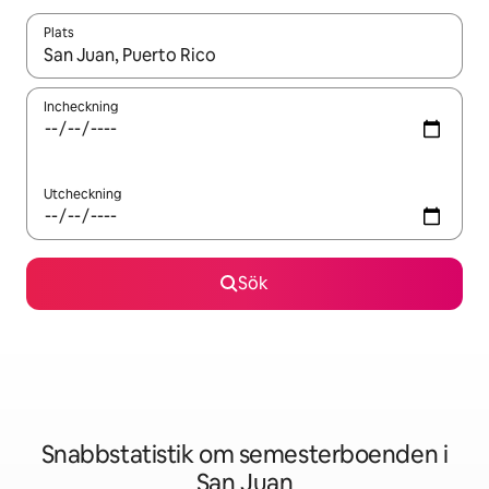
Plats
När resultaten är tillgängliga kan du navigera med upp- och ned
Incheckning
Utcheckning
Sök
Snabbstatistik om semesterboenden i
San Juan