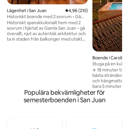
Lägenhet i San Juan
4,96 av 5 i genomsnittligt bety
4,96 (210)
Historiskt boende med 2 sovrum • Gå
överallt • Tyst, dubbelsäng (King)
Historiskt spanskkolonialt hem med 2
sovrum i hjärtat av Gamla San Juan – gå
överallt, njut av autentisk arkitektur och
ta in staden från balkonger med utsikt
över gatan. ♦️ Gångavstånd till
restauranger, kaféer, nattliv och
historiska platser • Walk Score 98 ♦️ Tyst
Boende i Carolina
sovrum med dubbelsäng (King) +
Stuga på en kulle 
sovrum med mindre dubbelsäng
18 minuter till fly
✈️ 18 minuter till f
(Queen) med balkongutsikt ♦️ Höga tak
bästa stränderna 🏊
på 18 fot, valv, balkar och ursprunglig
och hängmattor 🌿 
karaktär ♦️ Luftkonditionering, snabbt
bara 5 minuter till
Wi-Fi, arbetsyta, fullt utrustat kök och
Populära bekvämligheter för
till El Yunque och 
tvättstuga i närheten ♦️ Utmärkt för
på en kulle med ha
semesterboenden i San Juan
familjer, par och små grupper som vill
Queensize-säng + 
promenera överallt
säng (4 sovplatser
+ utomhus för 4 p
Utomhusdusch (pe
🌅 Fantastisk utsi