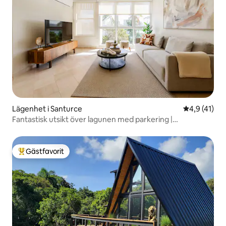
Lägenhet i Santurce
4,9 av 5 i 
4,9 (41)
Fantastisk utsikt över lagunen med parkering |
Generator/cistern
Gästfavorit
Populär gästfavorit