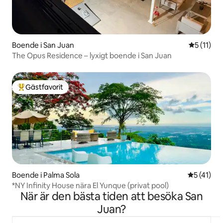
Boende i San Juan
5 av 5 i 
5 (11)
The Opus Residence – lyxigt boende i San Juan
Gästfavorit
Populär gästfavorit
Boende i Palma Sola
5 av 5 i g
5 (41)
*NY Infinity House nära El Yunque (privat pool)
När är den bästa tiden att besöka San
Juan?