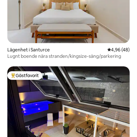
Lägenhet i Santurce
4,96 av 5 i g
4,96 (48)
Lugnt boende nära stranden/kingsize-säng/parkering
Gästfavorit
Populär gästfavorit