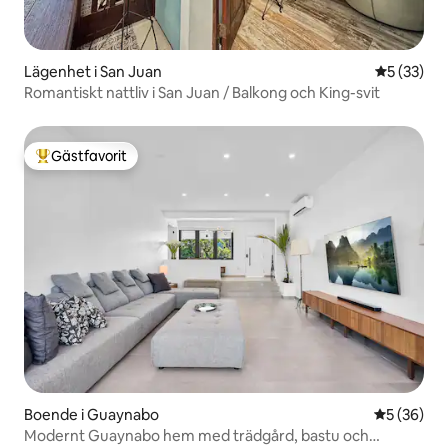
Lägenhet i San Juan
5 av 5 i g
5 (33)
Romantiskt nattliv i San Juan / Balkong och King-svit
Gästfavorit
Populär gästfavorit
Boende i Guaynabo
5 av 5 i g
5 (36)
Modernt Guaynabo hem med trädgård, bastu och