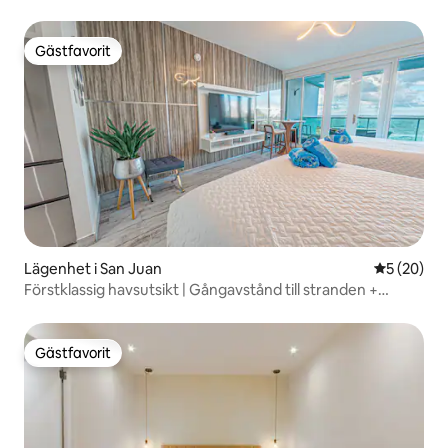
generator
Gästfavorit
Gästfavorit
Lägenhet i San Juan
5 av 5 i g
5 (20)
Förstklassig havsutsikt | Gångavstånd till stranden +
tvättmaskin + generator
Gästfavorit
Gästfavorit