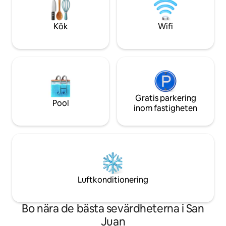
från en upphöjd pl
smart-TV och beva
Strandstolar, kylv
Kök
Wifi
badhanddukar
Gratis parkering
Pool
inom fastigheten
Luftkonditionering
Bo nära de bästa sevärdheterna i San
Juan