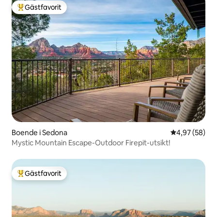
Gästfavorit
Populär gästfavorit
Boende i Sedona
4,97 av 5 i g
4,97 (58)
Mystic Mountain Escape-Outdoor Firepit-utsikt!
Gästfavorit
Populär gästfavorit