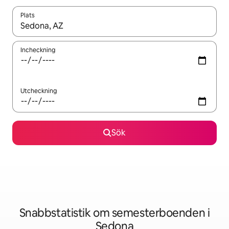
Plats
När resultaten är tillgängliga kan du navigera med upp- och ned
Incheckning
Utcheckning
Sök
Snabbstatistik om semesterboenden i
Sedona