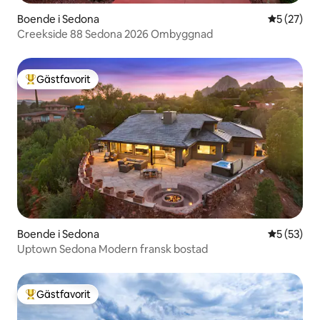
Boende i Sedona
5 av 5 i g
5 (27)
Creekside 88 Sedona 2026 Ombyggnad
Gästfavorit
Populär gästfavorit
Boende i Sedona
5 av 5 i g
5 (53)
Uptown Sedona Modern fransk bostad
Gästfavorit
Populär gästfavorit