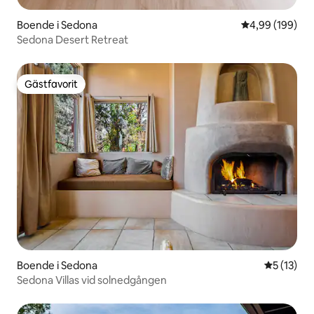
Boende i Sedona
4,99 av 5 i ge
4,99 (199)
Sedona Desert Retreat
Gästfavorit
Gästfavorit
Boende i Sedona
5 av 5 i g
5 (13)
Sedona Villas vid solnedgången