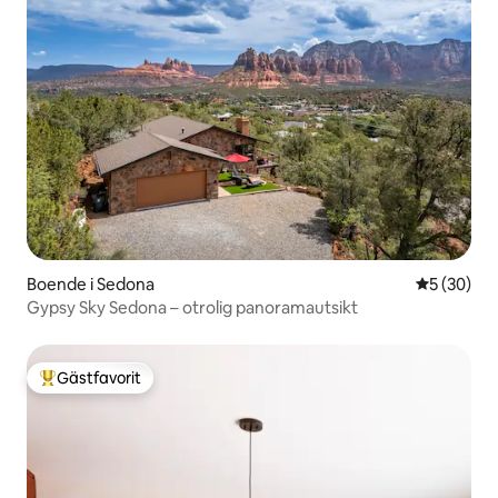
Boende i Sedona
5 av 5 i g
5 (30)
Gypsy Sky Sedona – otrolig panoramautsikt
Gästfavorit
Populär gästfavorit