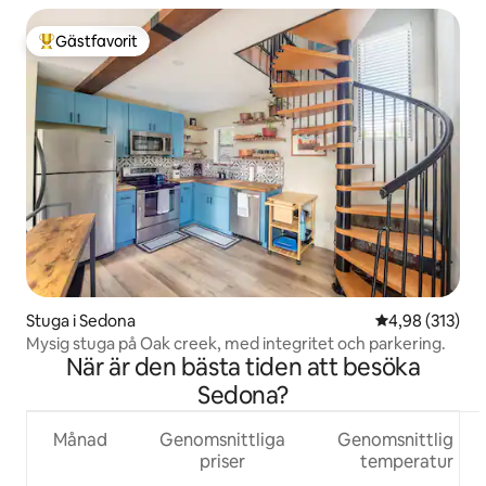
Gästfavorit
Populär gästfavorit
Stuga i Sedona
4,98 av 5 i ge
4,98 (313)
Mysig stuga på Oak creek, med integritet och parkering.
När är den bästa tiden att besöka
Sedona?
Månad
Genomsnittliga
Genomsnittlig
priser
temperatur