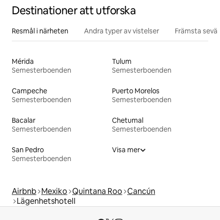
Destinationer att utforska
Resmål i närheten
Andra typer av vistelser
Främsta sevär
Mérida
Tulum
Semesterboenden
Semesterboenden
Campeche
Puerto Morelos
Semesterboenden
Semesterboenden
Bacalar
Chetumal
Semesterboenden
Semesterboenden
San Pedro
Visa mer
Semesterboenden
Airbnb
Mexiko
Quintana Roo
Cancún
Lägenhetshotell