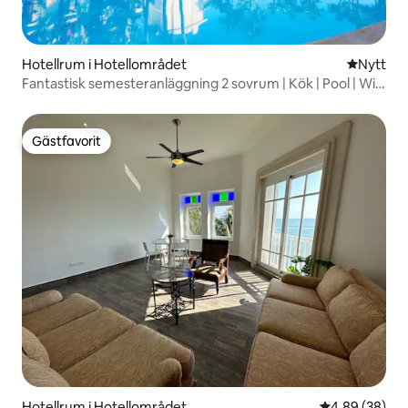
Hotellrum i Hotellområdet
Nytt ställ
Nytt
Fantastisk semesteranläggning 2 sovrum | Kök | Pool | Wi-
Fi
Gästfavorit
Gästfavorit
Hotellrum i Hotellområdet
4,89 av 5 i g
4,89 (38)