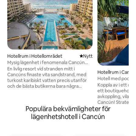
Hotellrum i Hotellområdet
Nytt ställe att bo på
Nytt
Mysig lägenhet i fenomenala Cancún
med gym
En livlig resort vid stranden mitt i
Hotellrum i Cancú
Cancúns finaste vita sandstrand, med
Hotell med pool |
turkost karibiskt vatten precis utanför
centrum 2 pers
Koppla av i ett ch
och de bästa butikerna bara några
ett boutiquehotell
minuter bort • Flera pooler inkl. infinity-
avkoppling, vila oc
pooler + bubbelpooler • Helt ny
Cancún! Strategiskt ställe: 📍 11 minuter
vattenpark + ett barnområde • 4
Populära bekvämligheter för
från stranden 📍 
restauranger + bar i poolen, strandbar
Perfekt om du är u
och 2 barer vid poolen • Spa, bastu,
lägenhetshotell i Cancún
hotellstil, ett utm
daglig yoga, zumba och aqua-fitness •
problemfri vistelse. 🛏️ Dubbelsäng 
Tennis, beachvolley, snorkling, kajaker,
en bekväm madrass
segelbåtar och cyklar • Några steg från