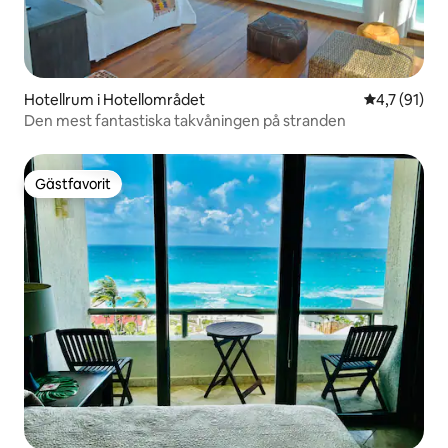
Hotellrum i Hotellområdet
4,7 av 5 i 
4,7 (91)
Den mest fantastiska takvåningen på stranden
Gästfavorit
Gästfavorit