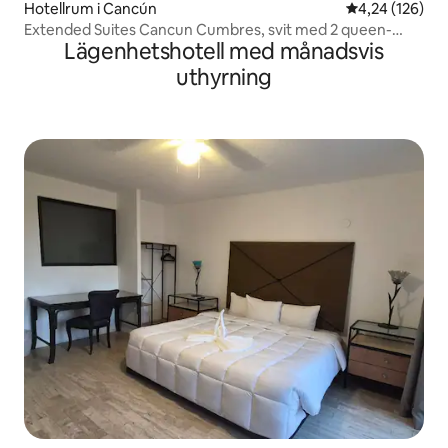
Hotellrum i Cancún
4,24 av 5 i ge
4,24 (126)
Extended Suites Cancun Cumbres, svit med 2 queen-
Lägenhetshotell med månadsvis
size-sängar
uthyrning