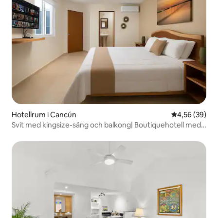
Hotellrum i Cancún
4,56 av 5 i g
4,56 (39)
Svit med kingsize-säng och balkong| Boutiquehotell med
pool