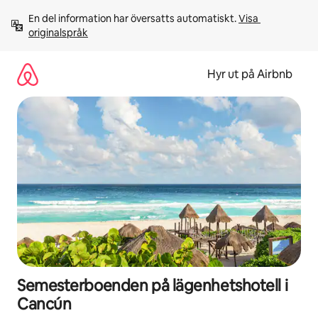
Hoppa
En del information har översatts automatiskt. 
Visa 
till
originalspråk
innehåll
Hyr ut på Airbnb
Semesterboenden på lägenhetshotell i
Cancún