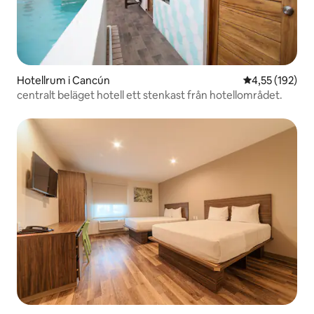
Hotellrum i Cancún
4,55 av 5 i ge
4,55 (192)
centralt beläget hotell ett stenkast från hotellområdet.