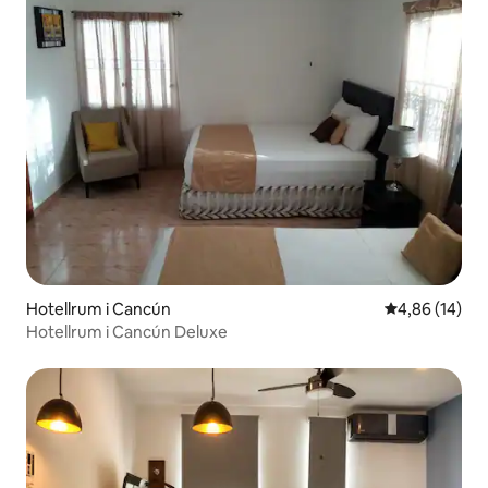
Hotellrum i Cancún
4,86 av 5 i g
4,86 (14)
Hotellrum i Cancún Deluxe