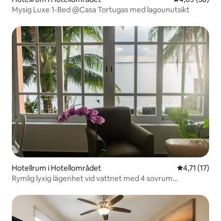
Mysig Luxe 1-Bed @Casa Tortugas med lagounutsikt
Hotellrum i Hotellområdet
4,71 av 5 i 
4,71 (17)
Rymlig lyxig lägenhet vid vattnet med 4 sovrum
@CasaTortugas