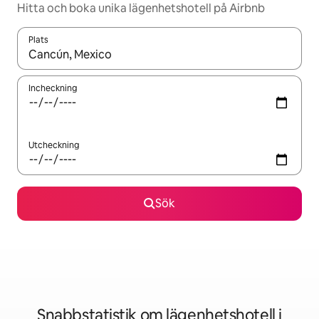
Hitta och boka unika lägenhetshotell på Airbnb
Plats
När resultaten är tillgängliga kan du navigera med upp- och ned
Incheckning
Utcheckning
Sök
Snabbstatistik om lägenhetshotell i