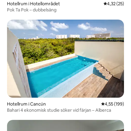
Hotellrum i Hotellområdet
4,32 av 5 i g
4,32 (25)
Pok Ta Pok – dubbelsäng
Hotellrum i Cancún
4,55 av 5 i ge
4,55 (199)
Bahari 4 ekonomisk studie söker vid färjan – Alberca