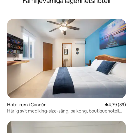
Familjevänliga lägenhetshotell
Hotellrum i Cancún
4,79 av 5 i g
4,79 (39)
Härlig svit med king-size-säng, balkong, boutiquehotell
med pool