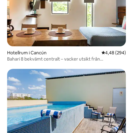
Hotellrum i Cancún
4,48 av 5 i ge
4,48 (294)
Bahari 8 bekvämt centralt – vacker utsikt från
takterrassen