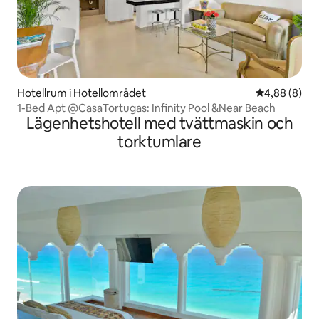
Hotellrum i Hotellområdet
4,88 av 5 i 
4,88 (8)
1-Bed Apt @CasaTortugas: Infinity Pool &Near Beach
Lägenhetshotell med tvättmaskin och
torktumlare