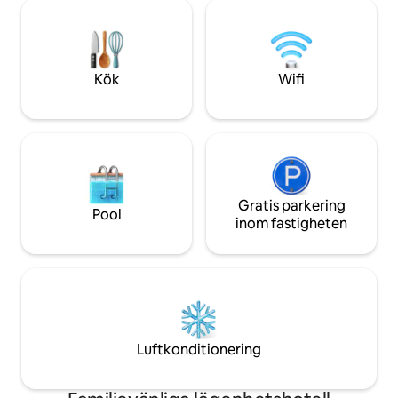
sömn ❄️Luftkondit
Kukulkan Plaza och La Isla köpcentrum￫
höghastighets-Wi
~20 minuter från Cancúns flygplats
med kabel- och st
badrum 🔒 Kassaskå
din bostad
Kök
Wifi
Gratis parkering
Pool
inom fastigheten
Luftkonditionering