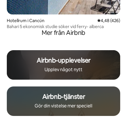
Hotellrum i Cancún
4,48 av 5 i ge
4,48 (426)
Bahari 5 ekonomisk studie söker vid ferry- alberca
Mer från Airbnb
Airbnb-upplevelser
Upplev något nytt
Airbnb-tjänster
Gör din vistelse mer speciell