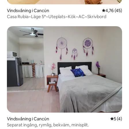
Vindsvåning i Cancún
4,76 av 5 i g
4,76 (45)
Casa Rubia~Läge 5*~Uteplats~Kök~AC~Skrivbord
Vindsvåning i Cancún
5 av 5 i 
5 (4)
Separat ingång, rymlig, bekväm, minisplit.