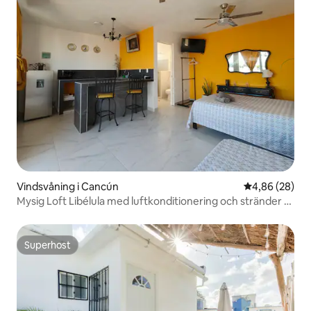
Vindsvåning i Cancún
4,86 av 5 i g
4,86 (28)
Mysig Loft Libélula med luftkonditionering och stränder 15
minuter bort
Superhost
Superhost