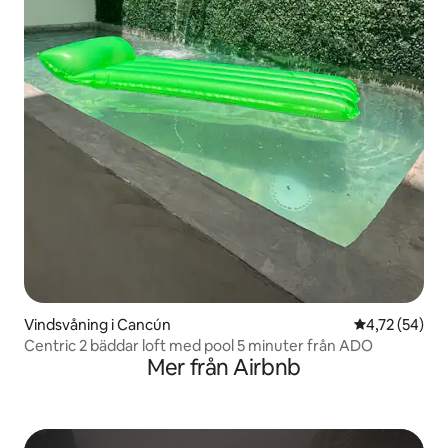
Vindsvåning i Cancún
4,72 av 5 i g
4,72 (54)
Centric 2 bäddar loft med pool 5 minuter från ADO
Mer från Airbnb