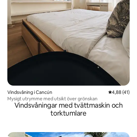
Vindsvåning i Cancún
4,88 av 5 i g
4,88 (41)
Mysigt utrymme med utsikt över grönskan
Vindsvåningar med tvättmaskin och
torktumlare