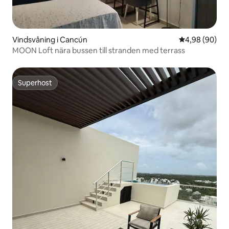
Vindsvåning i Cancún
4,98 av 5 i g
4,98 (90)
MOON Loft nära bussen till stranden med terrass
Superhost
Superhost