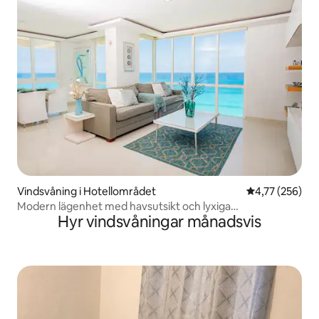
Vindsvåning i Hotellområdet
4,77 av 5 i ge
4,77 (256)
Modern lägenhet med havsutsikt och lyxiga
Hyr vindsvåningar månadsvis
bekvämligheter