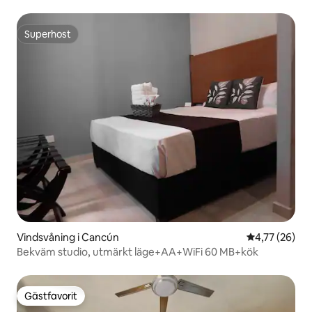
Superhost
Superhost
Vindsvåning i Cancún
4,77 av 5 i g
4,77 (26)
Bekväm studio, utmärkt läge+AA+WiFi 60 MB+kök
Gästfavorit
Gästfavorit