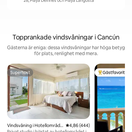
28, Playa Delfines och Playa Langosta
Topprankade vindsvåningar i Cancún
Gästerna är eniga: dessa vindsvåningar har höga betyg
för plats, renlighet med mera.
Superhost
Gästfavorit
Superhost
Populär gästfavor
Vindsvåning i Hotellområde
4,86 av 5 i genomsnittligt bety
4,86 (444)
t
Privat studio i hjärtat av hotellområdet i