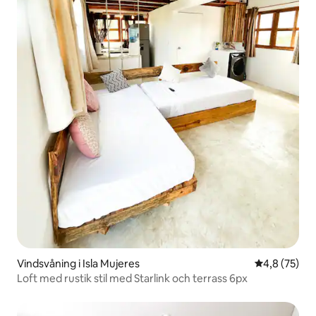
Vindsvåning i Isla Mujeres
4,8 av 5 i g
4,8 (75)
Loft med rustik stil med Starlink och terrass 6px