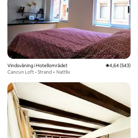
Vindsvåning i Hotellområdet
4,64 av 5 i ge
4,64 (543)
Cancun Loft • Strand + Nattliv