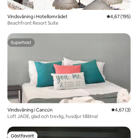
Vindsvåning i Hotellområdet
4,67 av 5 i ge
4,67 (195)
Beachfront Resort Suite
Superhost
Superhost
Vindsvåning i Cancún
4,67 av 5 i 
4,67 (3)
Loft JADE, glad och trevlig, husdjur tillåtna!
Gästfavorit