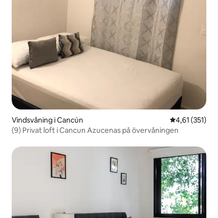
Vindsvåning i Cancún
4,61 av 5 i ge
4,61 (351)
(9) Privat loft i Cancun Azucenas på övervåningen