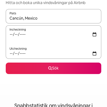
Hitta och boka unika vindsvåningar på Airbnb
Plats
När resultaten är tillgängliga kan du navigera med upp- och ned
Incheckning
Utcheckning
Sök
Snabbstatistik om vindsvåningar i