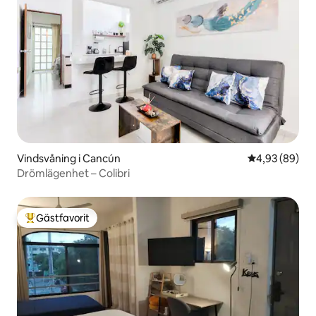
Vindsvåning i Cancún
4,93 av 5 i g
4,93 (89)
Drömlägenhet – Colibri
Gästfavorit
Populär gästfavorit