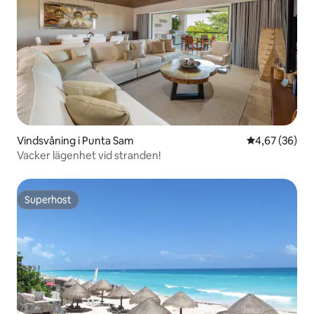
Vindsvåning i Punta Sam
4,67 av 5 i g
4,67 (36)
Vacker lägenhet vid stranden!
Superhost
Superhost