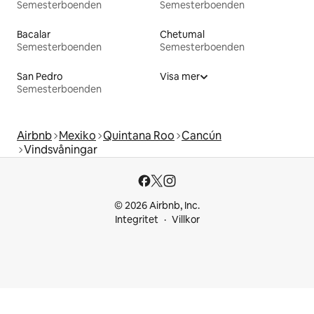
Semesterboenden
Semesterboenden
Bacalar
Chetumal
Semesterboenden
Semesterboenden
San Pedro
Visa mer
Semesterboenden
Airbnb
Mexiko
Quintana Roo
Cancún
Vindsvåningar
© 2026 Airbnb, Inc.
Integritet
Villkor