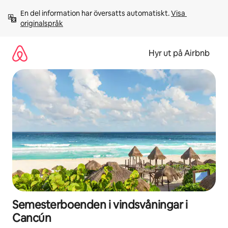
Hoppa
En del information har översatts automatiskt. 
Visa 
till
originalspråk
innehåll
Hyr ut på Airbnb
Semesterboenden i vindsvåningar i
Cancún