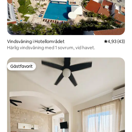
Vindsvåning i Hotellområdet
4,93 av 5 i g
4,93 (43)
Härlig vindsvåning med 1 sovrum, vid havet.
Gästfavorit
Gästfavorit