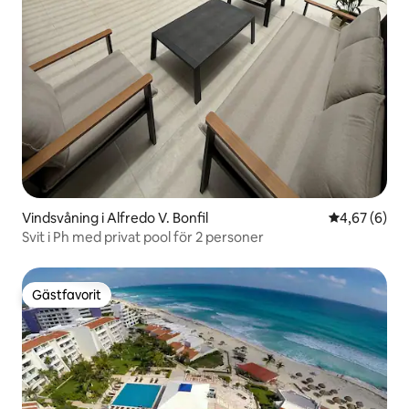
Vindsvåning i Alfredo V. Bonfil
4,67 av 5 i 
4,67 (6)
Svit i Ph med privat pool för 2 personer
Gästfavorit
Gästfavorit