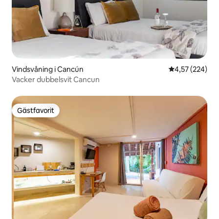
Vindsvåning i Cancún
4,57 av 5 i ge
4,57 (224)
Vacker dubbelsvit Cancun
Gästfavorit
Gästfavorit