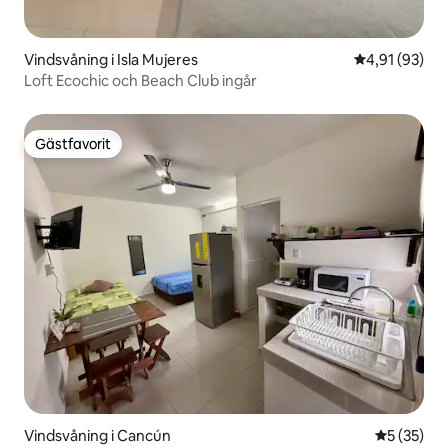
Vindsvåning i Isla Mujeres
4,91 av 5 i g
4,91 (93)
Loft Ecochic och Beach Club ingår
Gästfavorit
Gästfavorit
Vindsvåning i Cancún
5 av 5 i g
5 (35)