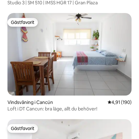
Studio 3 | SM 510 | IMSS HGR 17 | Gran Plaza
Gästfavorit
Gästfavorit
Vindsvåning i Cancún
4,91 av 5 i ge
4,91 (190)
Loft i DT Cancun: bra läge, allt du behöver!
Gästfavorit
Gästfavorit