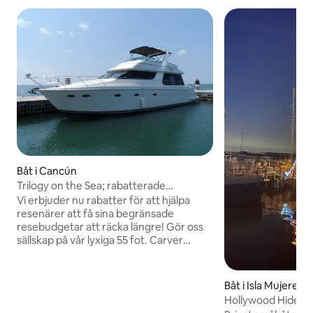
Båt i Cancún
Trilogy on the Sea; rabatterade
yachtcharters
Vi erbjuder nu rabatter för att hjälpa
resenärer att få sina begränsade
resebudgetar att räcka längre! Gör oss
sällskap på vår lyxiga 55 fot. Carver
Voyager Yacht! Boka säkert direkt med
ägarna. Vi är amerikanskt ägda, fullt
licensierade och försäkrade! Har 3 lyxiga
Båt i Isla Mujeres
hytter, 2 lyxiga badrum, fullt utrustat kök
Hollywood Hideou
med pentry, sky & club lounges,