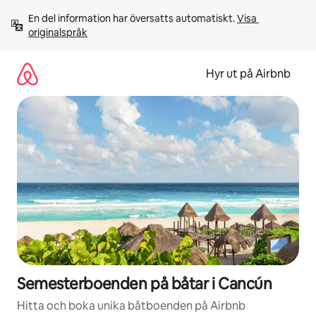
Hoppa
En del information har översatts automatiskt. 
Visa 
till
originalspråk
innehåll
Hyr ut på Airbnb
Semesterboenden på båtar i Cancún
Hitta och boka unika båtboenden på Airbnb