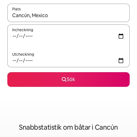
Plats
När resultaten är tillgängliga kan du navigera med upp- och ned
Incheckning
Utcheckning
Sök
Snabbstatistik om båtar i Cancún