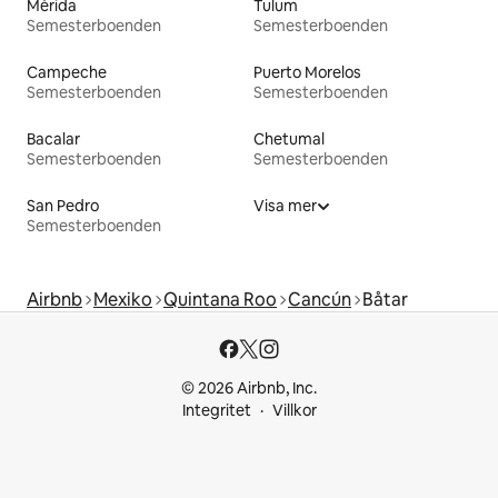
Mérida
Tulum
Semesterboenden
Semesterboenden
Campeche
Puerto Morelos
Semesterboenden
Semesterboenden
Bacalar
Chetumal
Semesterboenden
Semesterboenden
San Pedro
Visa mer
Semesterboenden
Airbnb
Mexiko
Quintana Roo
Cancún
Båtar
© 2026 Airbnb, Inc.
Integritet
Villkor