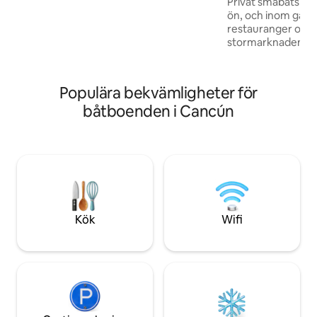
Privat småbåtsham
avkopplande salong, i/utomhus matsal,
ön, och inom gång
luftkonditionering, TV, stereo och WIFI!
restauranger och 
Dagsturer är tillgängliga UTAN
stormarknaden. Tr
övernattning! Alla resor är privata för din
natten. Detta hist
grupp. Ring oss nu för
beställdes 1966 oc
rabattprissättning!
av en välkänd Hol
Populära bekvämligheter för
efter att han hade 
båtboenden i Cancún
roll. ("Duke") Han ä
familj och var vår 
Att vara värd för e
boende är mycket 
restaureringen. Åh,
Internet!
Kök
Wifi