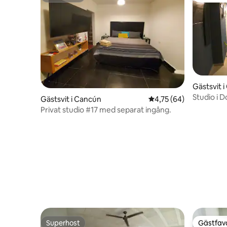
Gästsvit 
Studio i 
Gästsvit i Cancún
4,75 av 5 i genomsnit
4,75 (64)
ingår
Privat studio #17 med separat ingång.
Superhost
Gästfavo