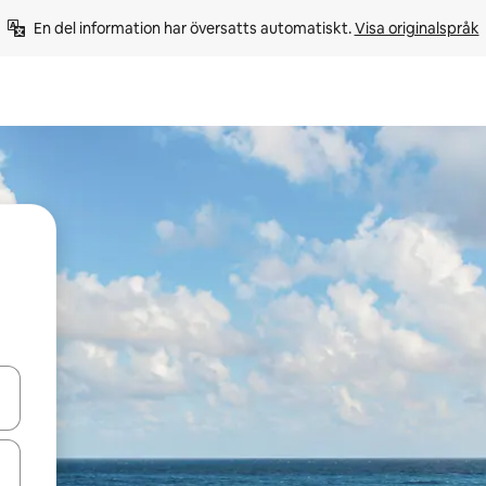
En del information har översatts automatiskt. 
Visa originalspråk
d upp- och nedåtpilarna eller utforska genom att trycka eller svepa.