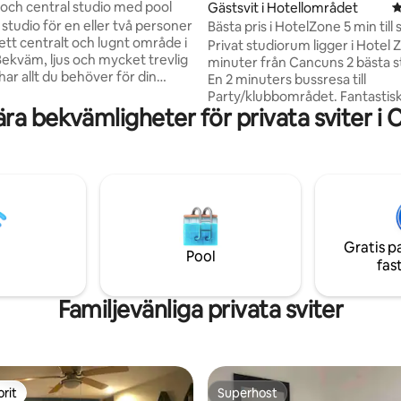
och central studio med pool
Gästsvit i Hotellområdet
4
studio för en eller två personer
Bästa pris i HotelZone 5 min till
i ett centralt och lugnt område i
bra wifi
Privat studiorum ligger i Hotel 
ekväm, ljus och mycket trevlig
minuter från Cancuns 2 bästa s
har allt du behöver för din
En 2 minuters bussresa till
 Cancun: kabel-TV och Netflix,
Party/klubbområdet. Fantastis
tionering, Wi-Fi, pentry med
ra bekvämligheter för privata sviter i
internethastighet för distansar
ool, takterrass och fler
Rummet ligger inom samma gr
heter. Några minuters
huvudhuset men du har egen 
bort finns ett köpcentrum,
från utsidan och oberoende ru
, butiker och kollektivtrafik
Rummet har 2 individuella sänga
 bort för att ta dig till
komplett badrum och garderob. 
ådet och de allmänna
taket, och luftkonditionering. D
a. Allt du behöver för att känna
och mikrovågsugn. (Måste anv
hemma.
Gratis p
trappa för att komma åt detta 
Pool
fas
Liten balkong för rökare.
Familjevänliga privata sviter
rit
Superhost
rit
Superhost