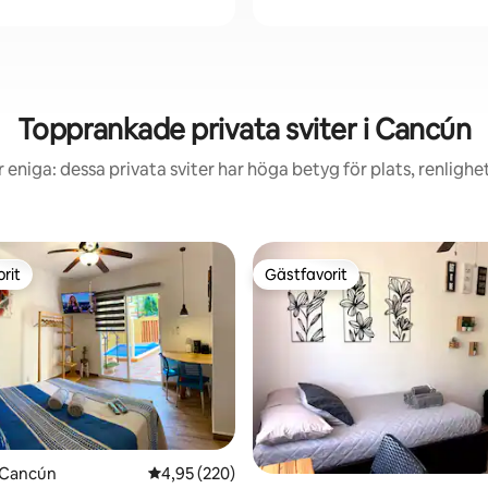
Topprankade privata sviter i Cancún
 eniga: dessa privata sviter har höga betyg för plats, renligh
rit
Gästfavorit
rit
Gästfavorit
tligt betyg, 19 omdömen
i Cancún
4,95 av 5 i genomsnittligt betyg, 220 omdöm
4,95 (220)