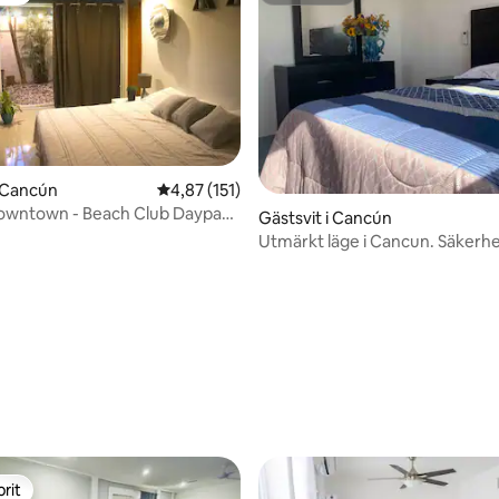
i Cancún
4,87 av 5 i genomsnittligt betyg, 151 omdöm
4,87 (151)
Downtown - Beach Club Daypass
tligt betyg, 64 omdömen
Gästsvit i Cancún
Utmärkt läge i Cancun. Säkerhe
EmmyHouse
rit