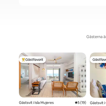
Gästerna är
Gästfavorit
Gästfavo
Populär gästfavorit
Gästfavo
Gästsvit i Isla Mujeres
5 av 5 i genomsnit
5 (19)
Gästsvit 