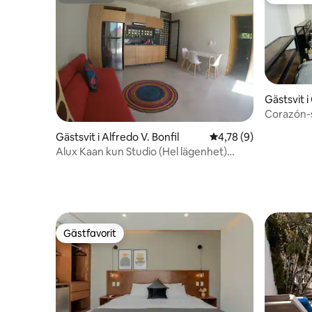
Superhost
Gästfavo
Gästsvit 
Corazón-s
Gästsvit i Alfredo V. Bonfil
4,78 av 5 i genomsni
4,78 (9)
Alux Kaan kun Studio (Hel lägenhet)
LOFT
Gästfavorit
Gästfavorit