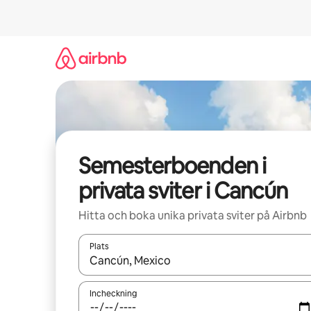
Hoppa
till
innehåll
Semesterboenden i
privata sviter i Cancún
Hitta och boka unika privata sviter på Airbnb
Plats
När resultaten är tillgängliga kan du navigera me
Incheckning