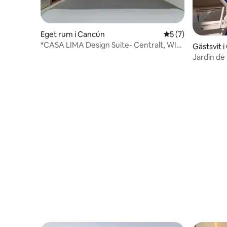
Eget rum i Cancún
5 av 5 i genomsni
5 (7)
*CASA LIMA Design Suite- Centralt, WIFI
Gästsvit 
& Pool*
Jardin de