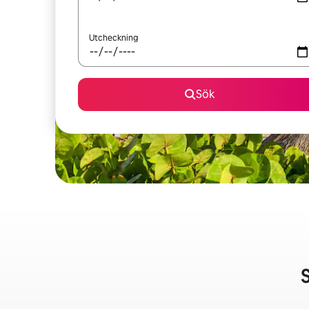
Utcheckning
Sök
S