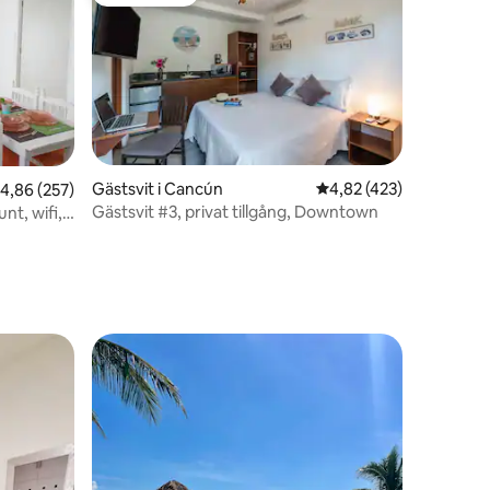
Gästfavorit
en
Gästsvit i Cancún
4,82 av 5 i genomsnitt
4,82 (423)
,86 av 5 i genomsnittligt betyg, 257 omdömen
4,86 (257)
Gästsvit #3, privat tillgång, Downtown
nt, wifi,