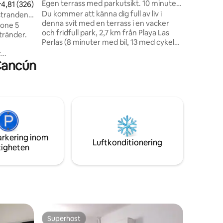
Egen terrass med parkutsikt. 10 minuter
,81 av 5 i genomsnittligt betyg, 326 omdömen
4,81 (326)
dubbelsä
till stranden
Du kommer att känna dig full av liv i
pentry, l
 stranden,
denna svit med en terrass i en vacker
höghastig
Zone 5
och fridfull park, 2,7 km från Playa Las
garderob
tränder.
Perlas (8 minuter med bil, 13 med cykel
och 33 till fots). Med snabbt wifi, TV och
k
A/C i hela sviten, superutrustat för långa
 Cancún
betare!
och korta vistelser. Perfekt för familjer
ind som
eller grupper på upp till 7pp: 2 sovrum, 2
ingång
badrum och 1 täckt parkering. På hörnet,
m.
1 minut bort, finns transport till stranden,
r, ett
banker, restauranger, barer, köpcentra,
Fläkt i
supermarknader, hantverk och mer.
in minibar
ända en
arkering inom
rum).
Luftkonditionering
tigheten
Superhost
Superhost