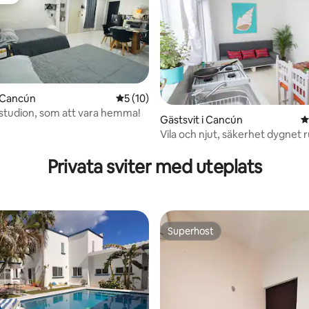
rit
i Cancún
5 av 5 i genomsnittligt betyg, 10 omdöm
5 (10)
tudion, som att vara hemma!
Gästsvit i Cancún
4
Vila och njut, säkerhet dygnet ru
ttligt betyg, 9 omdömen
parkering
Privata sviter med uteplats
Superhost
Superhost