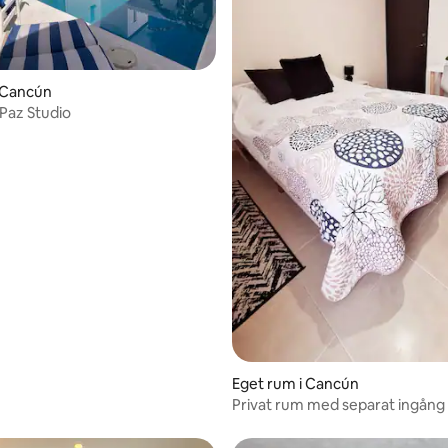
ttligt betyg, 7 omdömen
i Cancún
 Paz Studio
Eget rum i Cancún
Privat rum med separat ingång