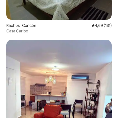
Radhus i Cancún
4,69 av 5 i ge
4,69 (131)
Casa Caribe