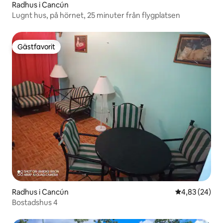
Radhus i Cancún
Lugnt hus, på hörnet, 25 minuter från flygplatsen
Gästfavorit
Gästfavorit
Radhus i Cancún
4,83 av 5 i g
4,83 (24)
Bostadshus 4