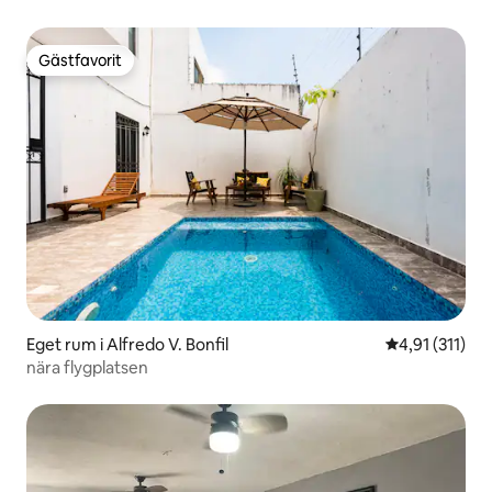
Gästfavorit
Gästfavorit
Eget rum i Alfredo V. Bonfil
4,91 av 5 i g
4,91 (311)
nära flygplatsen