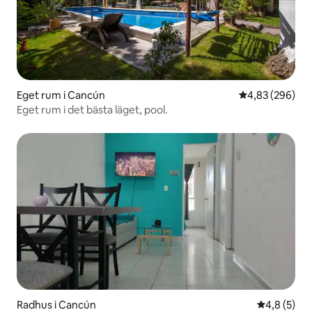
Eget rum i Cancún
4,83 av 5 i ge
4,83 (296)
Eget rum i det bästa läget, pool.
Radhus i Cancún
4,8 av 5 i 
4,8 (5)