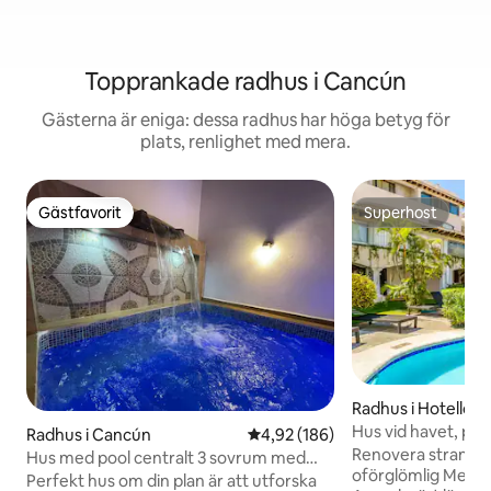
Topprankade radhus i Cancún
Gästerna är eniga: dessa radhus har höga betyg för
plats, renlighet med mera.
Gästfavorit
Superhost
Gästfavorit
Superhost
Radhus i Hotellom
Hus vid havet, po
Radhus i Cancún
4,92 av 5 i genomsnittligt bety
4,92 (186)
till stranden
Renovera strandhu
Hus med pool centralt 3 sovrum med
oförglömlig Mex-k
badrum nära ZH-bron
Perfekt hus om din plan är att utforska