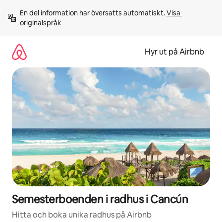
Hoppa
En del information har översatts automatiskt. 
Visa 
till
originalspråk
innehåll
Hyr ut på Airbnb
Semesterboenden i radhus i Cancún
Hitta och boka unika radhus på Airbnb