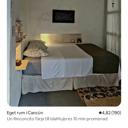
Eget rum i Cancún
4,82 av 5 i ge
4,82 (190)
Un Rinconcito färja till IslaMujeres 10 min promenad