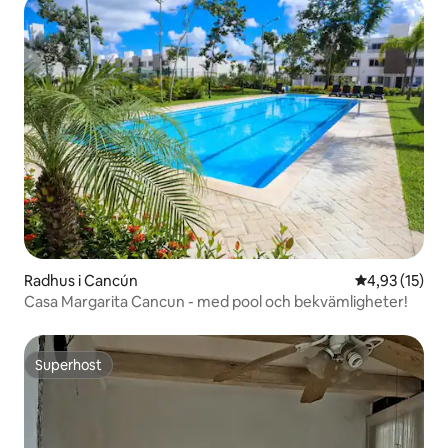
Radhus i Cancún
4,93 av 5 i g
4,93 (15)
Casa Margarita Cancun - med pool och bekvämligheter!
Superhost
Superhost