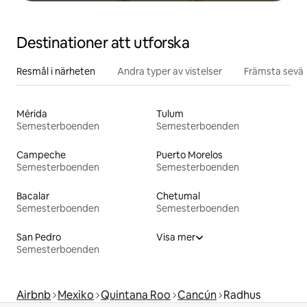
Destinationer att utforska
Resmål i närheten
Andra typer av vistelser
Främsta sevär
Mérida
Tulum
Semesterboenden
Semesterboenden
Campeche
Puerto Morelos
Semesterboenden
Semesterboenden
Bacalar
Chetumal
Semesterboenden
Semesterboenden
San Pedro
Visa mer
Semesterboenden
Airbnb
Mexiko
Quintana Roo
Cancún
Radhus