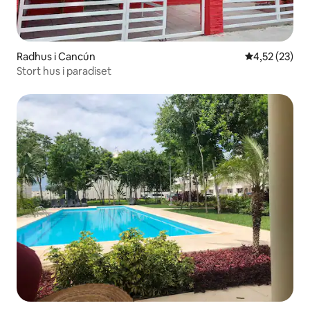
Radhus i Cancún
4,52 av 5 i g
4,52 (23)
Stort hus i paradiset