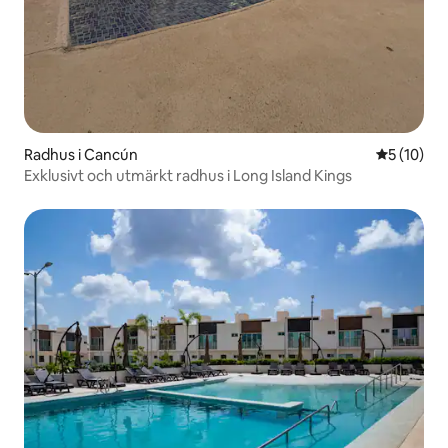
Radhus i Cancún
5 av 5 i g
5 (10)
Exklusivt och utmärkt radhus i Long Island Kings