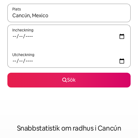
Plats
När resultaten är tillgängliga kan du navigera med upp- och ned
Incheckning
Utcheckning
Sök
Snabbstatistik om radhus i Cancún