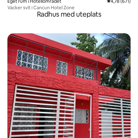
Eget rum i Hotellområdet
4,78 av 5 i ge
4,78 (671)
Vacker svit i Cancun Hotel Zone
Radhus med uteplats