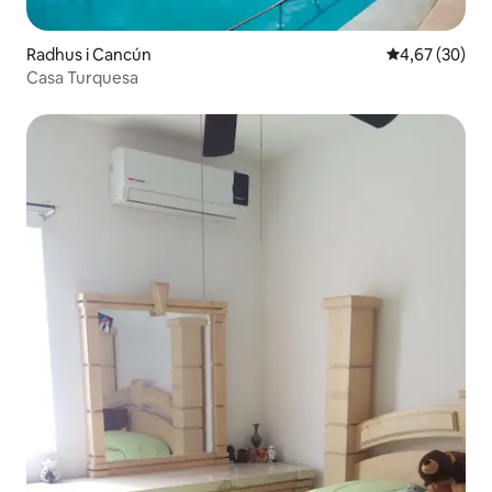
Radhus i Cancún
4,67 av 5 i g
4,67 (30)
Casa Turquesa