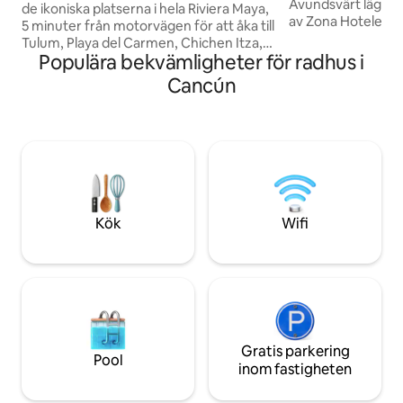
Avundsvärt läge på
de ikoniska platserna i hela Riviera Maya,
av Zona Hotelera (
5 minuter från motorvägen för att åka till
Nichupte Lagoon 
Tulum, Playa del Carmen, Chichen Itza,
Karibien för solu
Populära bekvämligheter för radhus i
etc. På 3 minuter kan du nå den nya
SOLNEDGÅNGAR - 1
Nichupte-bron som korsar lagunen, och
Cancún
stranden och en ko
du kan nå Hotel Zone på 10 minuter med
några av Cancuns 
bil! Flygplatsen ligger 18 minuters bilresa
3 delade pooler, 
bort! Du kommer att njuta av den
närliggande Ritz Ca
avkopplande poolen när du återvänder
mot en avgift. - Wi
från dina promenader. Med ett garage
moderna bekvämli
för din bil är gatan avstängd med en
uteplats, lagun oc
elektrisk grind som öppnas med
solnedgången.
fjärrkontroll.
Kök
Wifi
Gratis parkering
Pool
inom fastigheten