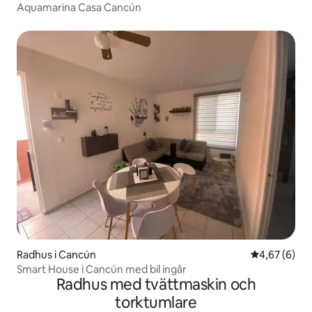
Aquamarina Casa Cancún
Radhus i Cancún
4,67 av 5 i 
4,67 (6)
Smart House i Cancún med bil ingår
Radhus med tvättmaskin och
torktumlare