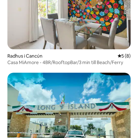
Radhus i Cancún
5 av 5 i 
5 (8)
Casa MiAmore - 4BR/RooftopBar/3 min till Beach/Ferry