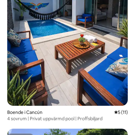
Boende i Cancún
5 av 5 i 
5 (11)
4 sovrum | Privat uppvärmd pool | Proffsbiljard