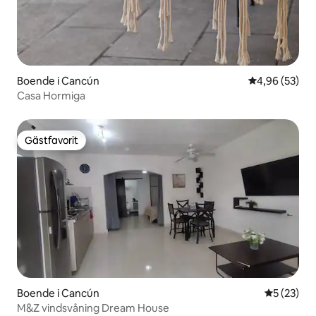
Boende i Cancún
4,96 av 5 i g
4,96 (53)
Casa Hormiga
Gästfavorit
Gästfavorit
Boende i Cancún
5 av 5 i g
5 (23)
M&Z vindsvåning Dream House