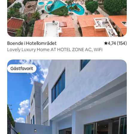
Boende i Hotellområdet
4,74 av 5 i ge
4,74 (154)
Lovely Luxury Home AT HOTEL ZONE AC, WiFi
Gästfavorit
Gästfavorit