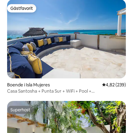
Gästfavorit
Gästfavorit
Boende i Isla Mujeres
4,82 av 5 i ge
4,82 (239)
Casa Santosha + Punta Sur + WiFi + Pool +
Luftkonditionering + Takterass
Superhost
Superhost