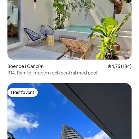
Boende i Cancún
4,75 av 5 i ge
4,75 (184)
R14. Rymlig, modern och central med pool
Gästfavorit
Gästfavorit