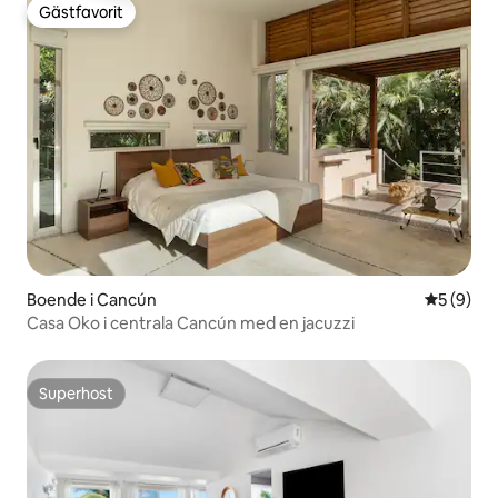
Gästfavorit
Gästfavorit
Boende i Cancún
5 av 5 i 
5 (9)
Casa Oko i centrala Cancún med en jacuzzi
Superhost
Superhost