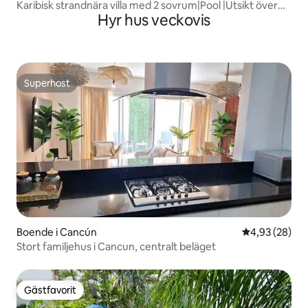
Karibisk strandnära villa med 2 sovrum|Pool |Utsikt över
Hyr hus veckovis
soluppgången
Superhost
Superhost
Boende i Cancún
4,93 av 5 i g
4,93 (28)
Stort familjehus i Cancun, centralt beläget
Gästfavorit
Gästfavorit