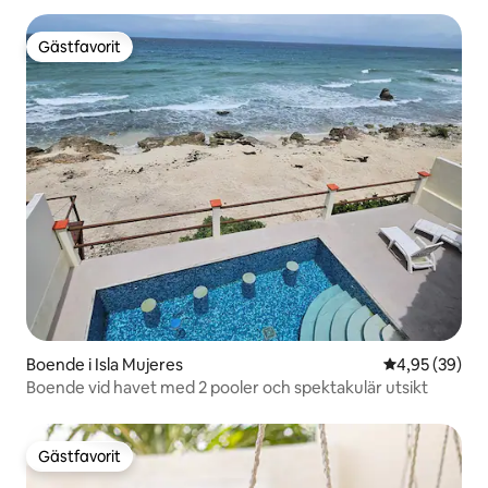
Gästfavorit
Gästfavorit
Boende i Isla Mujeres
4,95 av 5 i g
4,95 (39)
Boende vid havet med 2 pooler och spektakulär utsikt
Gästfavorit
Gästfavorit