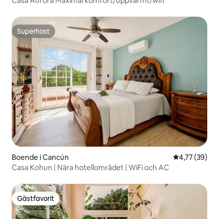
Casa Aurora Maximal komfort/uppvärmt/wifi
Superhost
Superhost
Boende i Cancún
4,77 av 5 i g
4,77 (39)
Casa Kohun | Nära hotellområdet | WiFi och AC
Gästfavorit
Gästfavorit