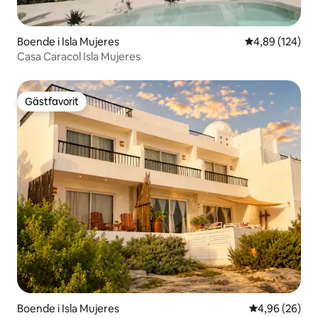
Boende i Isla Mujeres
4,89 av 5 i ge
4,89 (124)
Casa Caracol Isla Mujeres
Gästfavorit
Gästfavorit
Boende i Isla Mujeres
4,96 av 5 i g
4,96 (26)