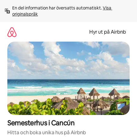
Hoppa
En del information har översatts automatiskt. 
Visa 
till
originalspråk
innehåll
Hyr ut på Airbnb
Semesterhus i Cancún
Hitta och boka unika hus på Airbnb