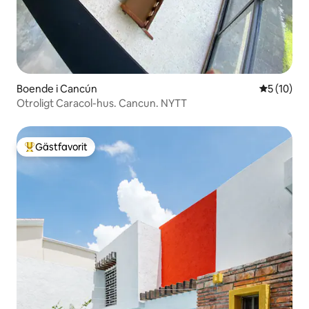
Boende i Cancún
5 av 5 i g
5 (10)
Otroligt Caracol-hus. Cancun. NYTT
Gästfavorit
Populär gästfavorit