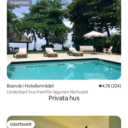
Superhost
Superhost
Boende i Hotellområdet
4,76 av 5 i ge
4,76 (224)
Underbart hus framför lagunen Nichupté
Privata hus
Gästfavorit
Gästfavorit