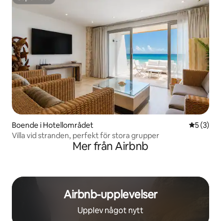
Superhost
Boende i Hotellområdet
5 av 5 i 
5 (3)
Villa vid stranden, perfekt för stora grupper
Mer från Airbnb
Airbnb-upplevelser
Upplev något nytt