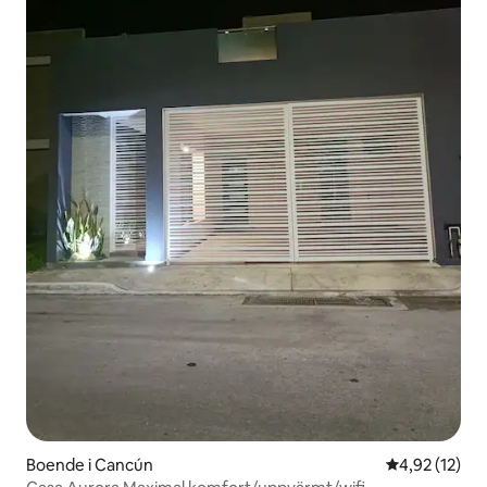
Boende i Cancún
4,92 av 5 i g
4,92 (12)