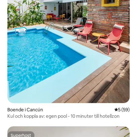
Boende i Cancún
5 av 5 i g
5 (59)
Kul och koppla av: egen pool - 10 minuter till hotellzon
Superhost