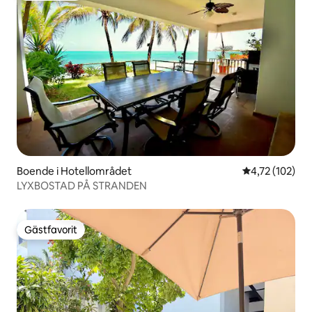
Boende i Hotellområdet
4,72 av 5 i ge
4,72 (102)
LYXBOSTAD PÅ STRANDEN
Gästfavorit
Gästfavorit