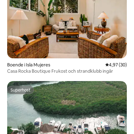
Boende i Isla Mujeres
4,97 av 5 i g
4,97 (30)
Casa Rocka Boutique Frukost och strandklubb ingår
Superhost
Superhost