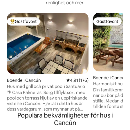
renlighet och mer.
Gästfavorit
Gästfavorit
Populär gästfavorit
Gästfavorit
Boende i Cancún
Boende i Cancún
4,91 av 5 i genomsnittligt bet
4,91 (176)
Harmoniskt hus n
Hus med grill och privat pool i Santuario
Din familj kommer at
🌴 Casa Palmeras: Solig tillflyktsort med
när du bor på dett
pool och terrass Njut av en uppfriskande
ställe. Medan du bara en 6 minuters resa
vistelse i Cancún. Hjärtat i detta hus är
till den första str
dess vardagsrum, som mynnar ut på
fortfarande i hjärt
Populära bekvämligheter för hus i
uteplatsen med en pool, ett utrymme
gångavstånd till
som är utformat för att släppa in luft och
Cancún
köpcentrum,storm
solljus. Njut av fullständig samhörighet i
och busshållplatse