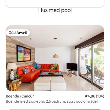
Hus med pool
Gästfavorit
Gästfavorit
Boende i Cancún
4,86 av 5 i ge
4,86 (134)
Boende med 2 sovrum, 2,5 badrum, stort poolområde!