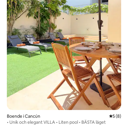
Boende i Cancún
5 av 5 i 
5 (8)
• Unik och elegant VILLA • Liten pool • BÄSTA läget