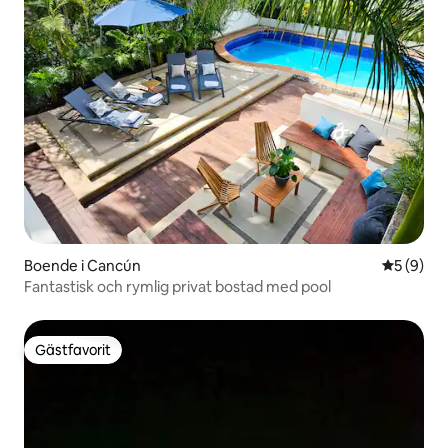
Boende i Cancún
5 av 5 i 
5 (9)
Fantastisk och rymlig privat bostad med pool
Gästfavorit
Gästfavorit