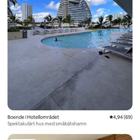
Boende i Hotellområdet
4,94 av 5 i g
4,94 (69)
Spektakulärt hus med småbåtshamn