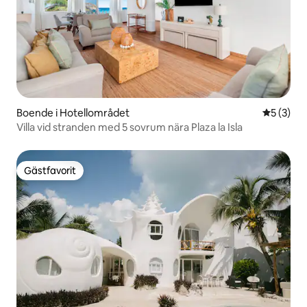
Boende i Hotellområdet
5 av 5 i 
5 (3)
Villa vid stranden med 5 sovrum nära Plaza la Isla
Gästfavorit
Gästfavorit