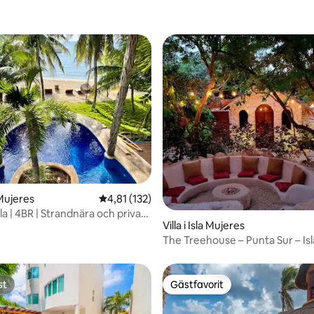
tligt betyg, 34 omdömen
a Mujeres
4,81 av 5 i genomsnittligt betyg, 132 omdöm
4,81 (132)
la | 4BR | Strandnära och privat
Villa i Isla Mujeres
The Treehouse – Punta Sur – Is
st
Gästfavorit
st
Gästfavorit