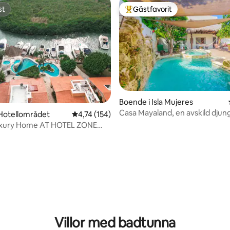
st
Gästfavorit
st
Populär gästfavorit
Boende i Isla Mujeres
Casa Mayaland, en avskild djung
Hotellområdet
4,74 av 5 i genomsnittligt betyg, 154 omdöm
4,74 (154)
South Point
uxury Home AT HOTEL ZONE
tligt betyg, 45 omdömen
Villor med badtunna