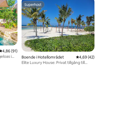
Superhost
Superhost
4,86 av 5 i genomsnittligt betyg, 91 omdömen
4,86 (91)
eloas i
en
Boende i Hotellområdet
4,69 av 5 i genomsnit
4,69 (42)
Elite Luxury House: Privat tillgång till
stranden