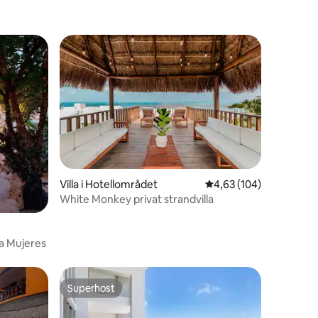
Villa i Hotellområdet
4,63 av 5 i genomsnitt
4,63 (104)
White Monkey privat strandvilla
en
la Mujeres
Superhost
Superhost