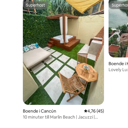
Superhost
Superho
Superhost
Superho
Boende i 
Lovely L
AC, WiFi
Boende i Cancún
4,76 av 5 i genomsnit
4,76 (45)
10 minuter till Marlin Beach | Jacuzzi |
Inhägnad | Grill