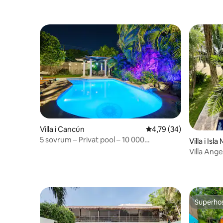
Villa i Cancún
4,79 av 5 i genomsnit
4,79 (34)
5 sovrum – Privat pool – 10 000
Villa i Isl
kvadratfot
Villa Ange
pool
Superho
Superho