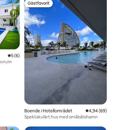
Gästfavorit
Gästfavorit
5 av 5 i genomsnittligt betyg, 6 omdömen
5 (6)
 sovrum
en
Boende i Hotellområdet
4,94 av 5 i genomsnit
4,94 (69)
Spektakulärt hus med småbåtshamn