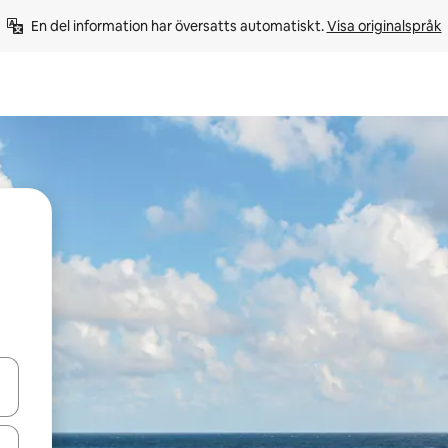
En del information har översatts automatiskt. 
Visa originalspråk
d upp- och nedåtpilarna eller utforska genom att trycka eller svepa.