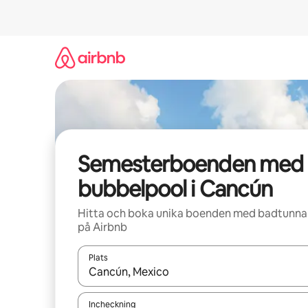
Hoppa
till
innehåll
Semesterboenden med
bubbelpool i Cancún
Hitta och boka unika boenden med badtunna
på Airbnb
Plats
När resultaten är tillgängliga kan du navigera me
Incheckning