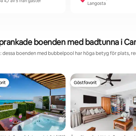
 4,7 av 5 från gäster
Langosta
prankade boenden med badtunna i Ca
: dessa boenden med bubbelpool har höga betyg för plats, r
rit
Gästfavorit
rit
Gästfavorit