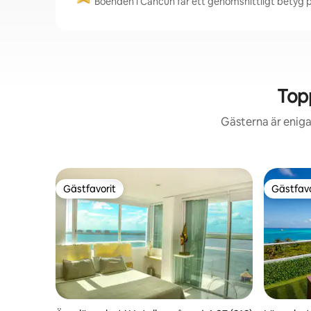
Boenden i Cancún får ett genomsnittligt betyg på
Top
Gästerna är eniga
Gästfavorit
Gästfavo
Gästfavorit
Gästfavo