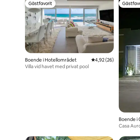
Gästfavorit
Gästfavo
Gästfavorit
Gästfavo
Boende i Hotellområdet
4,92 av 5 i genomsnit
4,92 (26)
Villa vid havet med privat pool
Boende i
Casa Aur
komfort/