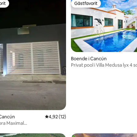
rit
Gästfavorit
rit
Gästfavorit
tligt betyg, 26 omdömen
Boende i Cancún
Privat pool i Villa Medusa lyx 4
 Cancún
4,92 av 5 i genomsnittligt betyg, 12 omdöm
4,92 (12)
ora Maximal
uppvärmt/wifi