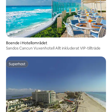
Boende i Hotellområdet
Sandos Cancun Vuxenhotell Allt inkluderat VIP-tillträde
Superhost
Superhost