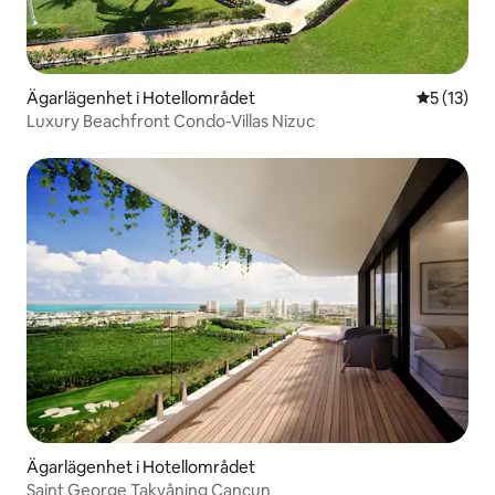
Ägarlägenhet i Hotellområdet
5 av 5 i g
5 (13)
Luxury Beachfront Condo-Villas Nizuc
Ägarlägenhet i Hotellområdet
Saint George Takvåning Cancun