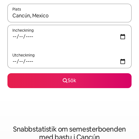
Plats
När resultaten är tillgängliga kan du navigera med upp- och ned
Incheckning
Utcheckning
Sök
Snabbstatistik om semesterboenden
med bastu i Cancún