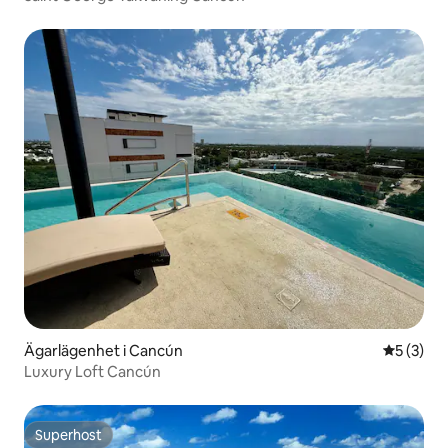
Ägarlägenhet i Cancún
5 av 5 i 
5 (3)
Luxury Loft Cancún
Superhost
Superhost