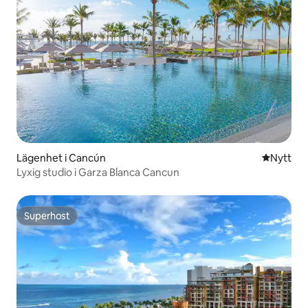
Lägenhet i Cancún
Nytt ställ
Nytt
Lyxig studio i Garza Blanca Cancun
Superhost
Superhost