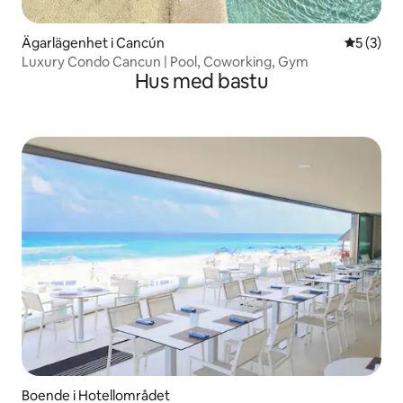
Ägarlägenhet i Cancún
5 av 5 i 
5 (3)
Luxury Condo Cancun | Pool, Coworking, Gym
Hus med bastu
Boende i Hotellområdet