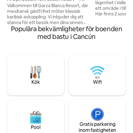
lägenhet i Valle A
@MyBeachSuites
Välkommen till Garza Blanca Resort, där
ett område i tillväx
mexikansk gästfrihet möter klassisk
Här finns 2 sovrum
karibisk avkoppling. Vi inbjuder dig att
queensize-säng), 2
stanna för ett besök men dina sinnen
badrum, ett utrust
Populära bekvämligheter för boenden
kommer att be dig att stanna för evigt
terrass, AC, ett t
Njut av en av regionens mest exklusiva
med bastu i Cancún
parkeringsplatser 
och moderna semesterorter för lyxiga
bekvämligheter: po
livsstilssemestrar. Detta är en resort
co-working-utrymme
som transporterar dig helt och hållet,
för barn. 6 minute
och du kommer aldrig att känna för att
Desatadora de Nu
lämna Njut av ett utbud av lyxiga
från flygplatsen, 
bekvämligheter och tjänster i världsklass
barer, Chedraui S
som garanterar den ultimata resan i
paradiset för dig och din närmaste och
Kök
Wifi
käraste
Gratis parkering
Pool
inom fastigheten