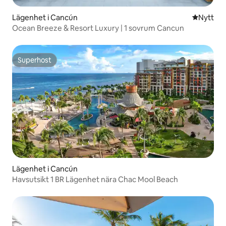
Lägenhet i Cancún
Nytt ställ
Nytt
Ocean Breeze & Resort Luxury | 1 sovrum Cancun
Superhost
Superhost
Lägenhet i Cancún
Havsutsikt 1 BR Lägenhet nära Chac Mool Beach