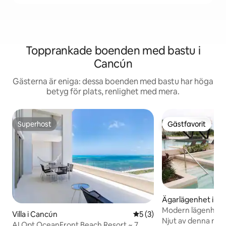
Topprankade boenden med bastu i
Cancún
Gästerna är eniga: dessa boenden med bastu har höga
betyg för plats, renlighet med mera.
Superhost
Gästfavorit
Superhost
Gästfavorit
Ägarlägenhet i Alf
Modern lägenhet 
Villa i Cancún
5 av 5 i genomsnittligt b
5 (3)
förstklassiga bek
Njut av denna mod
AI Opt OceanFront Beach Resort ~ 7