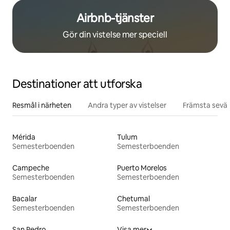
Airbnb-tjänster
Gör din vistelse mer speciell
Destinationer att utforska
Resmål i närheten
Andra typer av vistelser
Främsta sevär
Mérida
Tulum
Semesterboenden
Semesterboenden
Campeche
Puerto Morelos
Semesterboenden
Semesterboenden
Bacalar
Chetumal
Semesterboenden
Semesterboenden
San Pedro
Visa mer