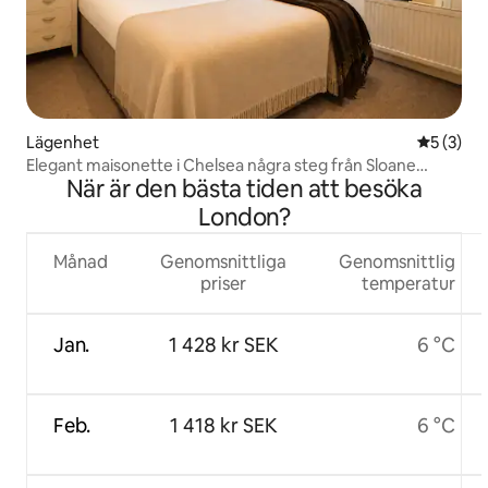
Lägenhet
5 av 5 i 
5 (3)
Elegant maisonette i Chelsea några steg från Sloane
När är den bästa tiden att besöka
Square
London?
Månad
Genomsnittliga
Genomsnittlig
priser
temperatur
Jan.
1 428 kr SEK
6 °C
Feb.
1 418 kr SEK
6 °C