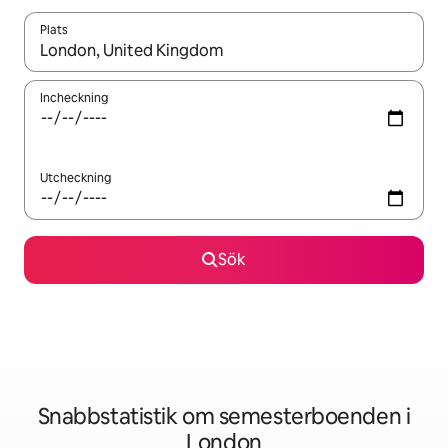
Plats
När resultaten är tillgängliga kan du navigera med upp- och ned
Incheckning
Utcheckning
Sök
Snabbstatistik om semesterboenden i
London