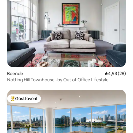
Boende
4,93 av 5 i g
4,93 (28)
Notting Hill Townhouse -by Out of Office Lifestyle
Gästfavorit
Populär gästfavorit