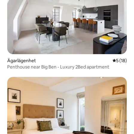
Ägarlägenhet
5 av 5 i g
5 (18)
Penthouse near Big Ben - Luxury 2Bed apartment