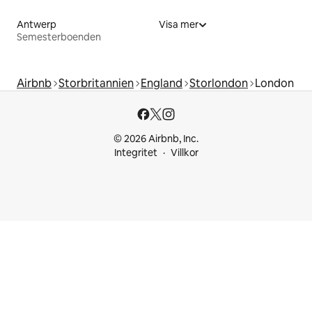
Antwerp
Visa mer
Semesterboenden
Airbnb
Storbritannien
England
Storlondon
London
© 2026 Airbnb, Inc.
Integritet
Villkor