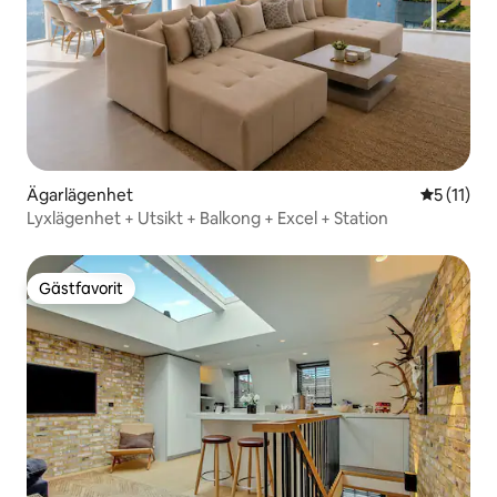
Ägarlägenhet
5 av 5 i 
5 (11)
Lyxlägenhet + Utsikt + Balkong + Excel + Station
Gästfavorit
Gästfavorit