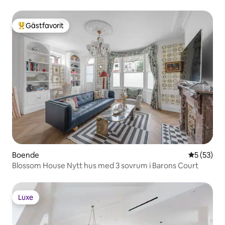
Gästfavorit
Populär gästfavorit
Boende
5 av 5 i g
5 (53)
Blossom House Nytt hus med 3 sovrum i Barons Court
Luxe
Luxe