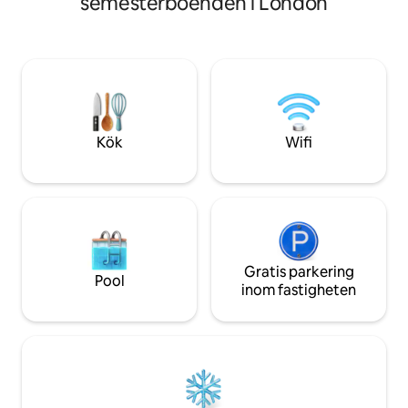
semesterboenden i London
perfekt för familjer eller grupper och
kombinerar eleg
erbjuder en utmärkt bas för att utforska
komfort. Lägenheten ligger på ett av de
London. Närliggande Bayswater har olika
mest prestigefylld
restauranger, medan exklusiva Mayfair
erbjuder en perfek
ligger bara 1,2 miles bort. Fördjupa dig i
och funktionalitet
lyx med den sofistikerade atmosfären i
korta och längre vis
det konstruerade ekgolvet
rymligt och genom
Herringbone, en tidlös grund som
erbjuder ett välk
Kök
Wifi
utstrålar både värme och el
boende.
Gratis parkering
Pool
inom fastigheten