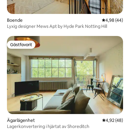
Boende
4,98 av 5 i g
4,98 (44)
Lyxig designer Mews Apt by Hyde Park Notting Hill
Gästfavorit
Gästfavorit
Ägarlägenhet
4,92 av 5 i g
4,92 (48)
Lagerkonvertering i hjärtat av Shoreditch