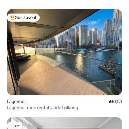
Gästfavorit
Populär gästfavorit
Lägenhet
5 av 5 i g
5 (12)
Lägenhet med omfattande balkong
Luxe
Luxe