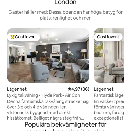
London
Gäster håller med: Dessa boenden har höga betyg för
plats, renlighet och mer.
Gästfavorit
Gästfavorit
Populär gästfavorit
Gästfavorit
Lägenhet
4,97 av 5 i genomsnittligt bet
4,97 (86)
Lägenhet
Lyxig takvåning - Hyde Park- Air Con
Fantastisk lägenhe
Harrods och Hyde
Denna fantastiska takvåning sträcker sig
En vackert presen
över 3:e och 4:e våningen i en
första våningen m
viktoriansk byggnad med direkt
badrum, färdigstäl
hissåtkomst. Beläget några steg från
exceptionell stan
Populära bekvämligheter för
Hyde Park, korsa helt enkelt vägen för
eleganta, modern
att njuta av dess skönhet. Boendet är
smakfullt inredda r