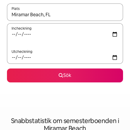
Plats
När resultaten är tillgängliga kan du navigera med upp- och ned
Incheckning
Utcheckning
Sök
Snabbstatistik om semesterboenden i
Miramar Beach