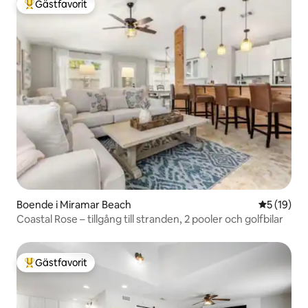
Gästfavorit
Populär gästfavorit
Boende i Miramar Beach
5 av 5 i g
5 (19)
Coastal Rose – tillgång till stranden, 2 pooler och golfbilar
Gästfavorit
Populär gästfavorit