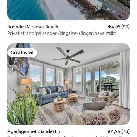
Boende i Miramar Beach
4,95 av 5 i g
4,95 (92)
Privat strand/på sanden/kingsize-sängar/havsutsikt!
Gästfavorit
Gästfavorit
Ägarlägenhet i Sandestin
4,99 av 5 i g
4,99 (78)