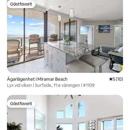
Gästfavorit
Gästfavorit
Ägarlägenhet i Miramar Beach
5 av 5 i g
5 (10)
Lyx vid viken | Surfside, 11:e våningen | #1109
Gästfavorit
Gästfavorit