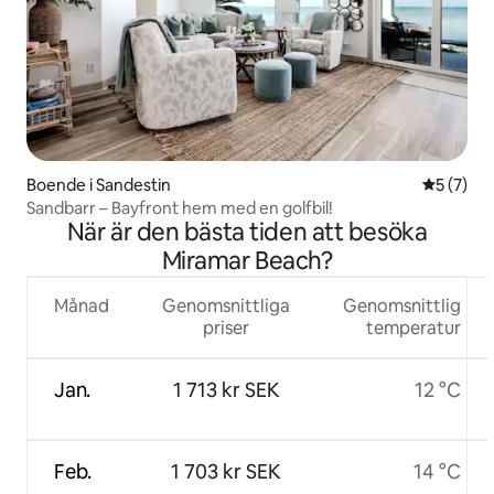
Boende i Sandestin
5 av 5 i 
5 (7)
Sandbarr – Bayfront hem med en golfbil!
När är den bästa tiden att besöka
Miramar Beach?
Månad
Genomsnittliga
Genomsnittlig
priser
temperatur
Jan.
1 713 kr SEK
12 °C
Feb.
1 703 kr SEK
14 °C