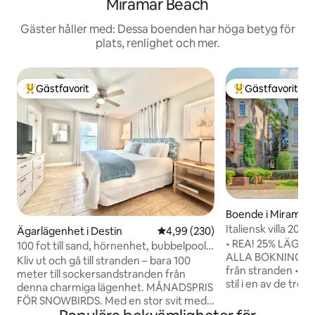
Miramar Beach
Gäster håller med: Dessa boenden har höga betyg för
plats, renlighet och mer.
Gästfavorit
Gästfavorit
Populär gästfavorit
Populär gästfavor
Boende i Miramar
Italiensk villa 200
Ägarlägenhet i Destin
4,99 av 5 i genomsnittligt bety
4,99 (230)
Gratis kryssning!
• REA! 25% LÄGRE
100 fot till sand, hörnenhet, bubbelpool,
ALLA BOKNINGAR I
utsikt över trädgården
Kliv ut och gå till stranden – bara 100
från stranden • 3 v
meter till sockersandstranden från
stil i en av de tre
denna charmiga lägenhet. MÅNADSPRIS
med många miljoner
FÖR SNOWBIRDS. Med en stor svit med
Gratis kryssningsbi
dubbelsäng (King) och eget badrum, ett