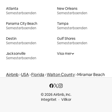
Atlanta
New Orleans
Semesterboenden
Semesterboenden
Panama City Beach
Tampa
Semesterboenden
Semesterboenden
Destin
Gulf Shores
Semesterboenden
Semesterboenden
Jacksonville
Visa mer
Semesterboenden
Airbnb
USA
Florida
Walton County
Miramar Beach
© 2026 Airbnb, Inc.
Integritet
Villkor