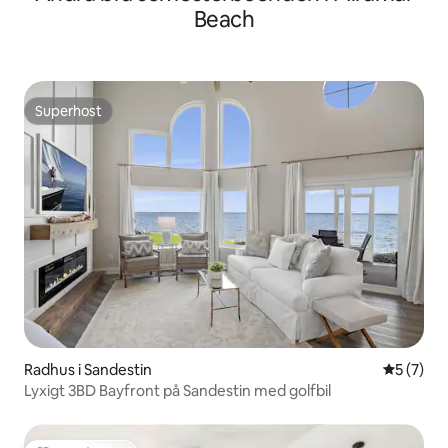
Beach
Superhost
Superhost
Radhus i Sandestin
5 av 5 i 
5 (7)
Lyxigt 3BD Bayfront på Sandestin med golfbil