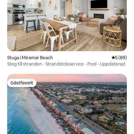
Stuga i Miramar Beach
5 av 5 i g
5 (89)
Steg till stranden - Strandstolsservice - Pool - Uppdaterad
Gästfavorit
Gästfavorit