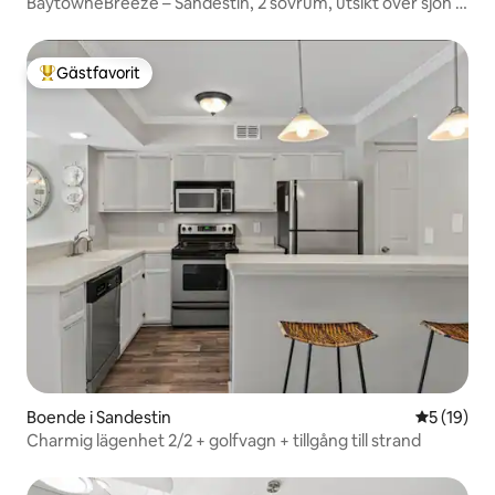
BaytowneBreeze – Sandestin, 2 sovrum, utsikt över sjön +
brygga
Gästfavorit
Populär gästfavorit
Boende i Sandestin
5 av 5 i g
5 (19)
Charmig lägenhet 2/2 + golfvagn + tillgång till strand